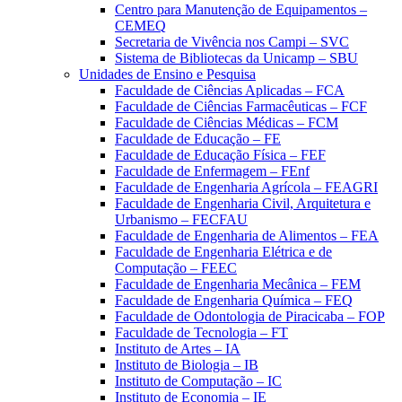
Centro para Manutenção de Equipamentos –
CEMEQ
Secretaria de Vivência nos Campi – SVC
Sistema de Bibliotecas da Unicamp – SBU
Unidades de Ensino e Pesquisa
Faculdade de Ciências Aplicadas – FCA
Faculdade de Ciências Farmacêuticas – FCF
Faculdade de Ciências Médicas – FCM
Faculdade de Educação – FE
Faculdade de Educação Física – FEF
Faculdade de Enfermagem – FEnf
Faculdade de Engenharia Agrícola – FEAGRI
Faculdade de Engenharia Civil, Arquitetura e
Urbanismo – FECFAU
Faculdade de Engenharia de Alimentos – FEA
Faculdade de Engenharia Elétrica e de
Computação – FEEC
Faculdade de Engenharia Mecânica – FEM
Faculdade de Engenharia Química – FEQ
Faculdade de Odontologia de Piracicaba – FOP
Faculdade de Tecnologia – FT
Instituto de Artes – IA
Instituto de Biologia – IB
Instituto de Computação – IC
Instituto de Economia – IE