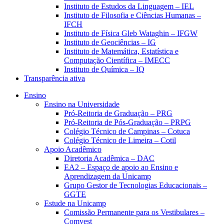
Instituto de Estudos da Linguagem – IEL
Instituto de Filosofia e Ciências Humanas –
IFCH
Instituto de Física Gleb Wataghin – IFGW
Instituto de Geociências – IG
Instituto de Matemática, Estatística e
Computação Científica – IMECC
Instituto de Química – IQ
Transparência ativa
Ensino
Ensino na Universidade
Pró-Reitoria de Graduação – PRG
Pró-Reitoria de Pós-Graduação – PRPG
Colégio Técnico de Campinas – Cotuca
Colégio Técnico de Limeira – Cotil
Apoio Acadêmico
Diretoria Acadêmica – DAC
EA2 – Espaço de apoio ao Ensino e
Aprendizagem da Unicamp
Grupo Gestor de Tecnologias Educacionais –
GGTE
Estude na Unicamp
Comissão Permanente para os Vestibulares –
Comvest