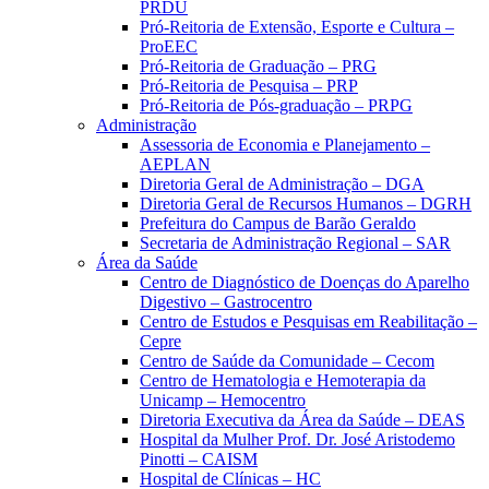
PRDU
Pró-Reitoria de Extensão, Esporte e Cultura –
ProEEC
Pró-Reitoria de Graduação – PRG
Pró-Reitoria de Pesquisa – PRP
Pró-Reitoria de Pós-graduação – PRPG
Administração
Assessoria de Economia e Planejamento –
AEPLAN
Diretoria Geral de Administração – DGA
Diretoria Geral de Recursos Humanos – DGRH
Prefeitura do Campus de Barão Geraldo
Secretaria de Administração Regional – SAR
Área da Saúde
Centro de Diagnóstico de Doenças do Aparelho
Digestivo – Gastrocentro
Centro de Estudos e Pesquisas em Reabilitação –
Cepre
Centro de Saúde da Comunidade – Cecom
Centro de Hematologia e Hemoterapia da
Unicamp – Hemocentro
Diretoria Executiva da Área da Saúde – DEAS
Hospital da Mulher Prof. Dr. José Aristodemo
Pinotti – CAISM
Hospital de Clínicas – HC