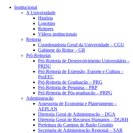
Conteúdo principal
Menu principal
Rodapé
Institucional
A Universidade
História
Logotipo
Reitores
Vídeos institucionais
Reitoria
Coordenadoria Geral da Universidade – CGU
Gabinete do Reitor – GR
Pró-Reitorias
Pró-Reitoria de Desenvolvimento Universitário –
PRDU
Pró-Reitoria de Extensão, Esporte e Cultura –
ProEEC
Pró-Reitoria de Graduação – PRG
Pró-Reitoria de Pesquisa – PRP
Pró-Reitoria de Pós-graduação – PRPG
Administração
Assessoria de Economia e Planejamento –
AEPLAN
Diretoria Geral de Administração – DGA
Diretoria Geral de Recursos Humanos – DGRH
Prefeitura do Campus de Barão Geraldo
Secretaria de Administração Regional – SAR