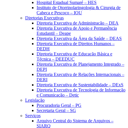
Hospital Estadual Sumaré – HES
Instituto de Otorrinolaringologia & Cirurgia de
Cabeça e Pescoço – IOU
Diretorias Executivas
Diretoria Executiva de Administração – DEA
Diretoria Executiva de Apoio e Permanência
Estudantil – Deape
Diretoria Executiva da Área da Saúde – DEAS
Diretoria Executiva de Direitos Humanos –
DEDH
Diretoria Executiva de Educação Básica e
Técnica – DEEDUC
Diretoria Executiva de Planejamento Integrado –
DEPI
Diretoria Executiva de Relações Internacionais –
DERI
Diretoria Executiva de Sustentabilidade – DExS
Diretoria Executiva de Tecnologia de Informação
e Comunicação – Detic
Legislação
Procuradoria Geral – PG
Secretaria Geral – SG
Serviços
Arquivo Central do Sistema de Arquivos –
SIARQ