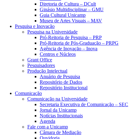
Diretoria de Cultura – DCult
Ginásio Multidisciplinar – GMU
Guia Cultural Unicamp
Museu de Artes Visuais – MAV
Pesquisa e Inovação
Pesquisa na Universidade
Pró-Reitoria de Pesquisa – PRP
Pró-Reitoria de Pós-Graduação – PRPG
Agência de Inovação – Inova
Centros e Núcleos
Grant Office
Pesquisadores
Produção Intelectual
Anuário de Pesquisa
Repositório de Dados
Repositório Institucional
Comunicação
Comunicação na Universidade
Secretaria Executiva de Comunicação – SEC
Jornal da Unicamp
Notícias Institucionais
Agenda
Fale com a Unicamp
Câmara de Mediação
Ouvidoria