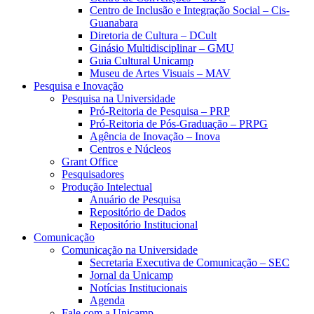
Centro de Inclusão e Integração Social – Cis-
Guanabara
Diretoria de Cultura – DCult
Ginásio Multidisciplinar – GMU
Guia Cultural Unicamp
Museu de Artes Visuais – MAV
Pesquisa e Inovação
Pesquisa na Universidade
Pró-Reitoria de Pesquisa – PRP
Pró-Reitoria de Pós-Graduação – PRPG
Agência de Inovação – Inova
Centros e Núcleos
Grant Office
Pesquisadores
Produção Intelectual
Anuário de Pesquisa
Repositório de Dados
Repositório Institucional
Comunicação
Comunicação na Universidade
Secretaria Executiva de Comunicação – SEC
Jornal da Unicamp
Notícias Institucionais
Agenda
Fale com a Unicamp