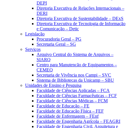
DEPI
Diretoria Executiva de Relações Internacionais –
DERI
Diretoria Executiva de Sustentabilidade – DExS
Diretoria Executiva de Tecnologia de Informação
e Comunicação – Detic
Legislação
Procuradoria Geral – PG
Secretaria Geral – SG
Serviços
Arquivo Central do Sistema de Arquivos –
SIARQ
Centro para Manutenção de Equipamentos –
CEMEQ
Secretaria de Vivência nos Campi – SVC
Sistema de Bibliotecas da Unicamp – SBU
Unidades de Ensino e Pesquisa
Faculdade de Ciências Aplicadas – FCA
Faculdade de Ciências Farmacêuticas – FCF
Faculdade de Ciências Médicas – FCM
Faculdade de Educação – FE
Faculdade de Educação Física – FEF
Faculdade de Enfermagem – FEnf
Faculdade de Engenharia Agrícola – FEAGRI
Faculdade de Engenharia Civil, Arquitetura e