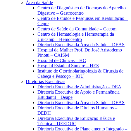
Área da Saúde
Centro de Diagnóstico de Doenças do Aparelho
Digestivo – Gastrocentro
Centro de Estudos e Pesquisas em Reabilitação –
Cepre
Centro de Saúde da Comunidade – Cecom
Centro de Hematologia e Hemoterapia da
Unicamp – Hemocentro
Diretoria Executiva da Área da Saúde – DEAS
Hospital da Mulher Prof. Dr. José Aristodemo
Pinotti – CAISM
Hospital de Clínicas – HC
Hospital Estadual Sumaré – HES
Instituto de Otorrinolaringologia & Cirurgia de
Cabeça e Pescoço – IOU
Diretorias Executivas
Diretoria Executiva de Administração – DEA
Diretoria Executiva de Apoio e Permanência
Estudantil – Deape
Diretoria Executiva da Área da Saúde – DEAS
Diretoria Executiva de Direitos Humanos –
DEDH
Diretoria Executiva de Educação Básica e
Técnica – DEEDUC
Diretoria Executiva de Planejamento Integrado –