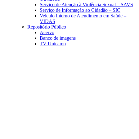
Serviço de Atenção à Violência Sexual – SAVS
Serviço de Informação ao Cidadão – SIC
Veículo Interno de Atendimento em Saúde –
VIDAS
Repositório Público
Acervo
Banco de imagens
TV Unicamp
Link para o Facebook
Link para o Linkedin