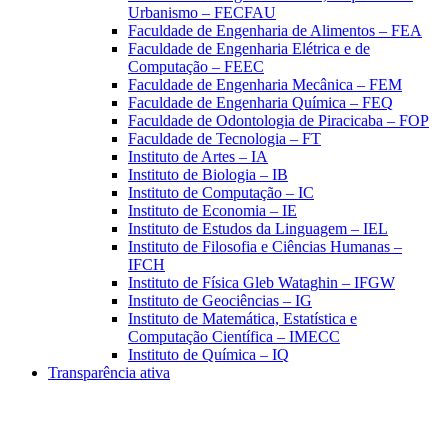
Urbanismo – FECFAU
Faculdade de Engenharia de Alimentos – FEA
Faculdade de Engenharia Elétrica e de
Computação – FEEC
Faculdade de Engenharia Mecânica – FEM
Faculdade de Engenharia Química – FEQ
Faculdade de Odontologia de Piracicaba – FOP
Faculdade de Tecnologia – FT
Instituto de Artes – IA
Instituto de Biologia – IB
Instituto de Computação – IC
Instituto de Economia – IE
Instituto de Estudos da Linguagem – IEL
Instituto de Filosofia e Ciências Humanas –
IFCH
Instituto de Física Gleb Wataghin – IFGW
Instituto de Geociências – IG
Instituto de Matemática, Estatística e
Computação Científica – IMECC
Instituto de Química – IQ
Transparência ativa
Aumentar fonte