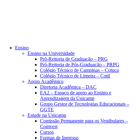
Ensino
Ensino na Universidade
Pró-Reitoria de Graduação – PRG
Pró-Reitoria de Pós-Graduação – PRPG
Colégio Técnico de Campinas – Cotuca
Colégio Técnico de Limeira – Cotil
Apoio Acadêmico
Diretoria Acadêmica – DAC
EA2 – Espaço de apoio ao Ensino e
Aprendizagem da Unicamp
Grupo Gestor de Tecnologias Educacionais –
GGTE
Estude na Unicamp
Comissão Permanente para os Vestibulares –
Comvest
Cursos
Formas de Ingresso