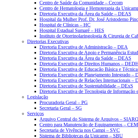
Centro de Saúde da Comunidade – Cecom
Centro de Hematologia e Hemoterapia da Unicam
Diretoria Executiva da Área da Saúde – DEAS
Hospital da Mulher Prof. Dr. José Aristodemo Pi
Hospital de Clínicas – HC
Hospital Estadual Sumaré – HES
Instituto de Otorrinolaringologia & Cirurgia de C
Diretorias Executivas
Diretoria Executiva de Administração – DEA
Diretoria Executiva de Apoio e Permanência Estud
Diretoria Executiva da Área da Saúde – DEAS
Diretoria Executiva de Direitos Humanos – DED
Diretoria Executiva de Educação Básica e Técn
Diretoria Executiva de Planejamento Integrado –
Diretoria Executiva de Relações Internacionais –
Diretoria Executiva de Sustentabilidade – DExS
Diretoria Executiva de Tecnologia de Informação
Legislação
Procuradoria Geral – PG
Secretaria Geral – SG
Serviços
Arquivo Central do Sistema de Arquivos – SIAR
Centro para Manutenção de Equipamentos – CE
Secretaria de Vivência nos Campi – SVC
Sistema de Bibliotecas da Unicamp – SBU