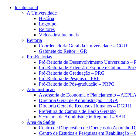
Conteúdo principal
Menu principal
Rodapé
Institucional
A Universidade
História
Logotipo
Reitores
Vídeos institucionais
Reitoria
Coordenadoria Geral da Universidade – CGU
Gabinete do Reitor – GR
Pró-Reitorias
Pró-Reitoria de Desenvolvimento Universitário 
Pró-Reitoria de Extensão, Esporte e Cultura – Pr
Pró-Reitoria de Graduação – PRG
Pró-Reitoria de Pesquisa – PRP
Pró-Reitoria de Pós-graduação – PRPG
Administração
Assessoria de Economia e Planejamento – AEPL
Diretoria Geral de Administração – DGA
Diretoria Geral de Recursos Humanos – DGRH
Prefeitura do Campus de Barão Geraldo
Secretaria de Administração Regional – SAR
Área da Saúde
Centro de Diagnóstico de Doenças do Aparelho Di
Centro de Estudos e Pesquisas em Reabilitação – 