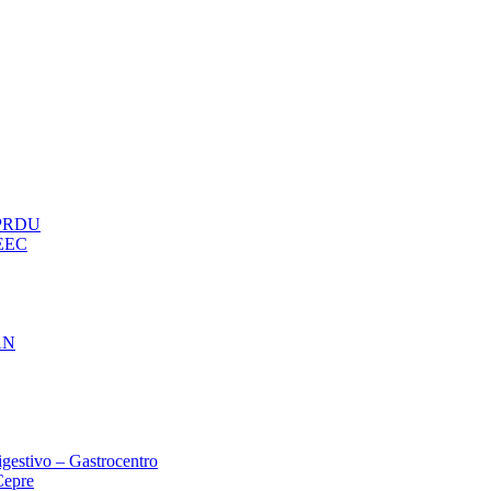
– PRDU
oEEC
AN
gestivo – Gastrocentro
Cepre