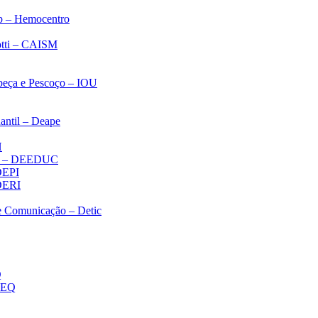
p – Hemocentro
notti – CAISM
abeça e Pescoço – IOU
antil – Deape
H
ica – DEEDUC
 DEPI
 DERI
 e Comunicação – Detic
Q
MEQ