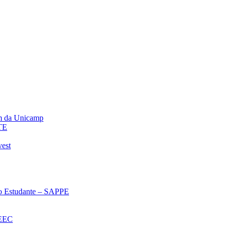
m da Unicamp
TE
vest
 ao Estudante – SAPPE
oEEC