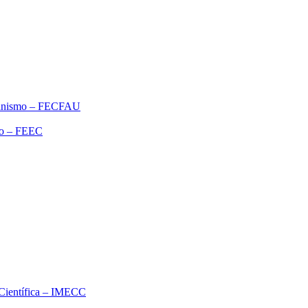
rbanismo – FECFAU
ão – FEEC
o Científica – IMECC