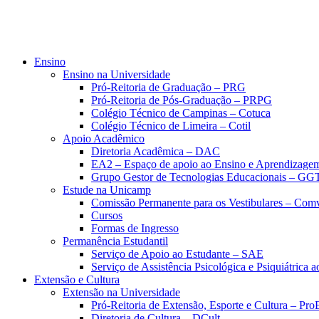
Ensino
Ensino na Universidade
Pró-Reitoria de Graduação – PRG
Pró-Reitoria de Pós-Graduação – PRPG
Colégio Técnico de Campinas – Cotuca
Colégio Técnico de Limeira – Cotil
Apoio Acadêmico
Diretoria Acadêmica – DAC
EA2 – Espaço de apoio ao Ensino e Aprendizage
Grupo Gestor de Tecnologias Educacionais – GG
Estude na Unicamp
Comissão Permanente para os Vestibulares – Com
Cursos
Formas de Ingresso
Permanência Estudantil
Serviço de Apoio ao Estudante – SAE
Serviço de Assistência Psicológica e Psiquiátrica
Extensão e Cultura
Extensão na Universidade
Pró-Reitoria de Extensão, Esporte e Cultura – Pr
Diretoria de Cultura – DCult