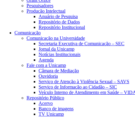
Grant Office
Pesquisadores
Produção Intelectual
Anuário de Pesquisa
Repositório de Dados
Repositório Institucional
Comunicação
Comunicação na Universidade
Secretaria Executiva de Comunicação – SEC
Jornal da Unicamp
Notícias Institucionais
Agenda
Fale com a Unicamp
Câmara de Mediação
Ouvidoria
Serviço de Atenção à Violência Sexual – SAVS
Serviço de Informação ao Cidadão – SIC
Veículo Interno de Atendimento em Saúde – VID
Repositório Público
Acervo
Banco de imagens
TV Unicamp
Link para o Faceboo