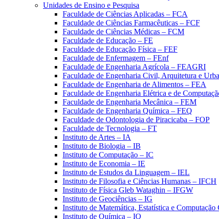
Unidades de Ensino e Pesquisa
Faculdade de Ciências Aplicadas – FCA
Faculdade de Ciências Farmacêuticas – FCF
Faculdade de Ciências Médicas – FCM
Faculdade de Educação – FE
Faculdade de Educação Física – FEF
Faculdade de Enfermagem – FEnf
Faculdade de Engenharia Agrícola – FEAGRI
Faculdade de Engenharia Civil, Arquitetura e U
Faculdade de Engenharia de Alimentos – FEA
Faculdade de Engenharia Elétrica e de Computaç
Faculdade de Engenharia Mecânica – FEM
Faculdade de Engenharia Química – FEQ
Faculdade de Odontologia de Piracicaba – FOP
Faculdade de Tecnologia – FT
Instituto de Artes – IA
Instituto de Biologia – IB
Instituto de Computação – IC
Instituto de Economia – IE
Instituto de Estudos da Linguagem – IEL
Instituto de Filosofia e Ciências Humanas – IFCH
Instituto de Física Gleb Wataghin – IFGW
Instituto de Geociências – IG
Instituto de Matemática, Estatística e Computaçã
Instituto de Química – IQ