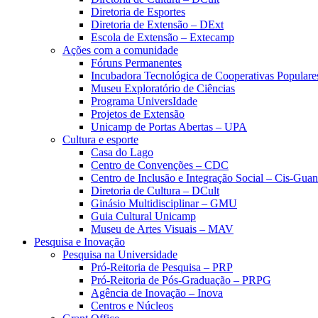
Diretoria de Esportes
Diretoria de Extensão – DExt
Escola de Extensão – Extecamp
Ações com a comunidade
Fóruns Permanentes
Incubadora Tecnológica de Cooperativas Popular
Museu Exploratório de Ciências
Programa UniversIdade
Projetos de Extensão
Unicamp de Portas Abertas – UPA
Cultura e esporte
Casa do Lago
Centro de Convenções – CDC
Centro de Inclusão e Integração Social – Cis-Gua
Diretoria de Cultura – DCult
Ginásio Multidisciplinar – GMU
Guia Cultural Unicamp
Museu de Artes Visuais – MAV
Pesquisa e Inovação
Pesquisa na Universidade
Pró-Reitoria de Pesquisa – PRP
Pró-Reitoria de Pós-Graduação – PRPG
Agência de Inovação – Inova
Centros e Núcleos