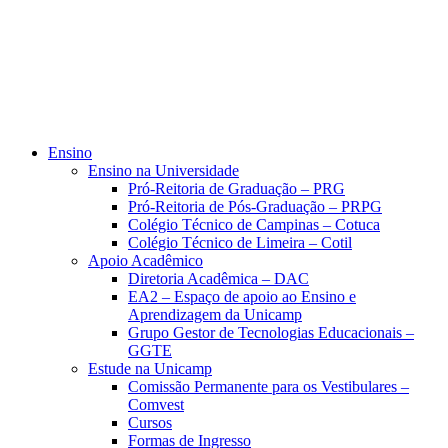
Ensino
Ensino na Universidade
Pró-Reitoria de Graduação – PRG
Pró-Reitoria de Pós-Graduação – PRPG
Colégio Técnico de Campinas – Cotuca
Colégio Técnico de Limeira – Cotil
Apoio Acadêmico
Diretoria Acadêmica – DAC
EA2 – Espaço de apoio ao Ensino e
Aprendizagem da Unicamp
Grupo Gestor de Tecnologias Educacionais –
GGTE
Estude na Unicamp
Comissão Permanente para os Vestibulares –
Comvest
Cursos
Formas de Ingresso