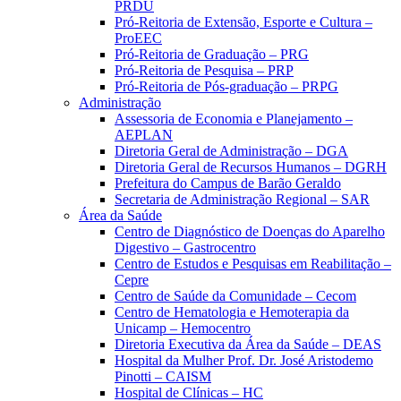
PRDU
Pró-Reitoria de Extensão, Esporte e Cultura –
ProEEC
Pró-Reitoria de Graduação – PRG
Pró-Reitoria de Pesquisa – PRP
Pró-Reitoria de Pós-graduação – PRPG
Administração
Assessoria de Economia e Planejamento –
AEPLAN
Diretoria Geral de Administração – DGA
Diretoria Geral de Recursos Humanos – DGRH
Prefeitura do Campus de Barão Geraldo
Secretaria de Administração Regional – SAR
Área da Saúde
Centro de Diagnóstico de Doenças do Aparelho
Digestivo – Gastrocentro
Centro de Estudos e Pesquisas em Reabilitação –
Cepre
Centro de Saúde da Comunidade – Cecom
Centro de Hematologia e Hemoterapia da
Unicamp – Hemocentro
Diretoria Executiva da Área da Saúde – DEAS
Hospital da Mulher Prof. Dr. José Aristodemo
Pinotti – CAISM
Hospital de Clínicas – HC