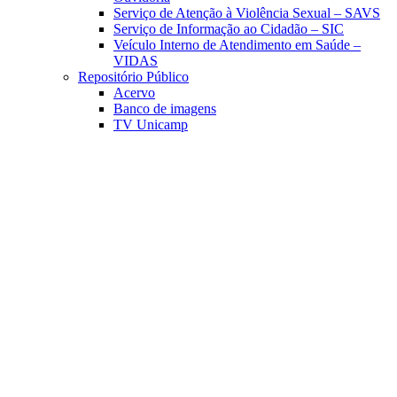
Serviço de Atenção à Violência Sexual – SAVS
Serviço de Informação ao Cidadão – SIC
Veículo Interno de Atendimento em Saúde –
VIDAS
Repositório Público
Acervo
Banco de imagens
TV Unicamp
Link para o Facebook
Link para o Linkedin