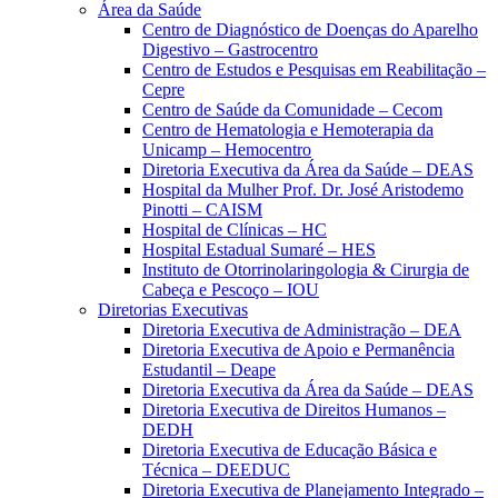
Área da Saúde
Centro de Diagnóstico de Doenças do Aparelho
Digestivo – Gastrocentro
Centro de Estudos e Pesquisas em Reabilitação –
Cepre
Centro de Saúde da Comunidade – Cecom
Centro de Hematologia e Hemoterapia da
Unicamp – Hemocentro
Diretoria Executiva da Área da Saúde – DEAS
Hospital da Mulher Prof. Dr. José Aristodemo
Pinotti – CAISM
Hospital de Clínicas – HC
Hospital Estadual Sumaré – HES
Instituto de Otorrinolaringologia & Cirurgia de
Cabeça e Pescoço – IOU
Diretorias Executivas
Diretoria Executiva de Administração – DEA
Diretoria Executiva de Apoio e Permanência
Estudantil – Deape
Diretoria Executiva da Área da Saúde – DEAS
Diretoria Executiva de Direitos Humanos –
DEDH
Diretoria Executiva de Educação Básica e
Técnica – DEEDUC
Diretoria Executiva de Planejamento Integrado –