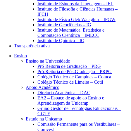
Instituto de Estudos da Linguagem – IEL
Instituto de Filosofia e Ciências Humanas –
IFCH
Instituto de Física Gleb Wataghin – IFGW
Instituto de Geociências – IG
Instituto de Matemática, Estatística e
Computação Científica – IMECC
Instituto de Química – IQ
Transparência ativa
Ensino
Ensino na Universidade
Pró-Reitoria de Graduação – PRG
Pró-Reitoria de Pós-Graduação – PRPG
Colégio Técnico de Campinas – Cotuca
Colégio Técnico de Limeira – Cotil
Apoio Acadêmico
Diretoria Acadêmica – DAC
EA2 – Espaço de apoio ao Ensino e
Aprendizagem da Unicamp
Grupo Gestor de Tecnologias Educacionais –
GGTE
Estude na Unicamp
Comissão Permanente para os Vestibulares –
Comvest