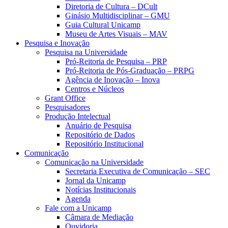
Diretoria de Cultura – DCult
Ginásio Multidisciplinar – GMU
Guia Cultural Unicamp
Museu de Artes Visuais – MAV
Pesquisa e Inovação
Pesquisa na Universidade
Pró-Reitoria de Pesquisa – PRP
Pró-Reitoria de Pós-Graduação – PRPG
Agência de Inovação – Inova
Centros e Núcleos
Grant Office
Pesquisadores
Produção Intelectual
Anuário de Pesquisa
Repositório de Dados
Repositório Institucional
Comunicação
Comunicação na Universidade
Secretaria Executiva de Comunicação – SEC
Jornal da Unicamp
Notícias Institucionais
Agenda
Fale com a Unicamp
Câmara de Mediação
Ouvidoria