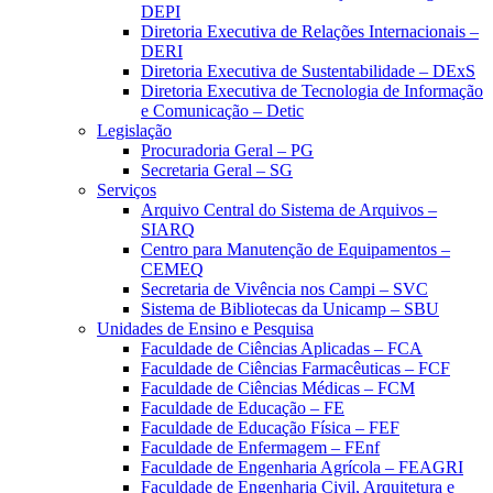
DEPI
Diretoria Executiva de Relações Internacionais –
DERI
Diretoria Executiva de Sustentabilidade – DExS
Diretoria Executiva de Tecnologia de Informação
e Comunicação – Detic
Legislação
Procuradoria Geral – PG
Secretaria Geral – SG
Serviços
Arquivo Central do Sistema de Arquivos –
SIARQ
Centro para Manutenção de Equipamentos –
CEMEQ
Secretaria de Vivência nos Campi – SVC
Sistema de Bibliotecas da Unicamp – SBU
Unidades de Ensino e Pesquisa
Faculdade de Ciências Aplicadas – FCA
Faculdade de Ciências Farmacêuticas – FCF
Faculdade de Ciências Médicas – FCM
Faculdade de Educação – FE
Faculdade de Educação Física – FEF
Faculdade de Enfermagem – FEnf
Faculdade de Engenharia Agrícola – FEAGRI
Faculdade de Engenharia Civil, Arquitetura e