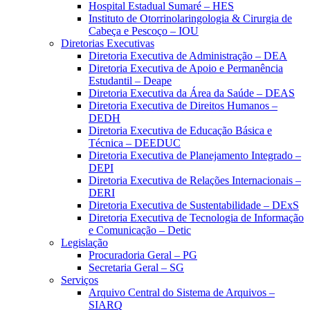
Hospital Estadual Sumaré – HES
Instituto de Otorrinolaringologia & Cirurgia de
Cabeça e Pescoço – IOU
Diretorias Executivas
Diretoria Executiva de Administração – DEA
Diretoria Executiva de Apoio e Permanência
Estudantil – Deape
Diretoria Executiva da Área da Saúde – DEAS
Diretoria Executiva de Direitos Humanos –
DEDH
Diretoria Executiva de Educação Básica e
Técnica – DEEDUC
Diretoria Executiva de Planejamento Integrado –
DEPI
Diretoria Executiva de Relações Internacionais –
DERI
Diretoria Executiva de Sustentabilidade – DExS
Diretoria Executiva de Tecnologia de Informação
e Comunicação – Detic
Legislação
Procuradoria Geral – PG
Secretaria Geral – SG
Serviços
Arquivo Central do Sistema de Arquivos –
SIARQ