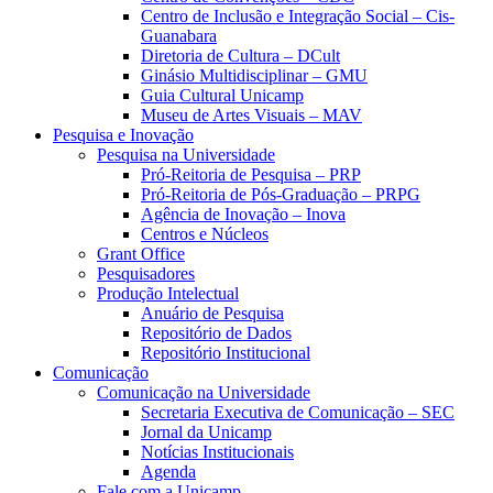
Centro de Inclusão e Integração Social – Cis-
Guanabara
Diretoria de Cultura – DCult
Ginásio Multidisciplinar – GMU
Guia Cultural Unicamp
Museu de Artes Visuais – MAV
Pesquisa e Inovação
Pesquisa na Universidade
Pró-Reitoria de Pesquisa – PRP
Pró-Reitoria de Pós-Graduação – PRPG
Agência de Inovação – Inova
Centros e Núcleos
Grant Office
Pesquisadores
Produção Intelectual
Anuário de Pesquisa
Repositório de Dados
Repositório Institucional
Comunicação
Comunicação na Universidade
Secretaria Executiva de Comunicação – SEC
Jornal da Unicamp
Notícias Institucionais
Agenda
Fale com a Unicamp