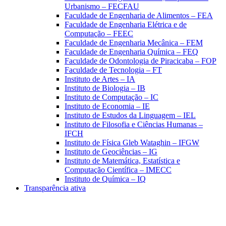
Urbanismo – FECFAU
Faculdade de Engenharia de Alimentos – FEA
Faculdade de Engenharia Elétrica e de
Computação – FEEC
Faculdade de Engenharia Mecânica – FEM
Faculdade de Engenharia Química – FEQ
Faculdade de Odontologia de Piracicaba – FOP
Faculdade de Tecnologia – FT
Instituto de Artes – IA
Instituto de Biologia – IB
Instituto de Computação – IC
Instituto de Economia – IE
Instituto de Estudos da Linguagem – IEL
Instituto de Filosofia e Ciências Humanas –
IFCH
Instituto de Física Gleb Wataghin – IFGW
Instituto de Geociências – IG
Instituto de Matemática, Estatística e
Computação Científica – IMECC
Instituto de Química – IQ
Transparência ativa
Aumentar fonte