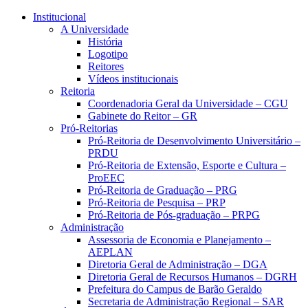
Conteúdo principal
Menu principal
Rodapé
Institucional
A Universidade
História
Logotipo
Reitores
Vídeos institucionais
Reitoria
Coordenadoria Geral da Universidade – CGU
Gabinete do Reitor – GR
Pró-Reitorias
Pró-Reitoria de Desenvolvimento Universitário –
PRDU
Pró-Reitoria de Extensão, Esporte e Cultura –
ProEEC
Pró-Reitoria de Graduação – PRG
Pró-Reitoria de Pesquisa – PRP
Pró-Reitoria de Pós-graduação – PRPG
Administração
Assessoria de Economia e Planejamento –
AEPLAN
Diretoria Geral de Administração – DGA
Diretoria Geral de Recursos Humanos – DGRH
Prefeitura do Campus de Barão Geraldo
Secretaria de Administração Regional – SAR