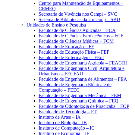
Centro para Manutenção de Equipamentos –
CEMEQ
Secretaria de Vivência nos Campi – SVC
Sistema de Bibliotecas da Unicamp – SBU
Unidades de Ensino e Pesquisa
Faculdade de Ciências Aplicadas – FCA
Faculdade de Ciências Farmacêuticas – FCF
Faculdade de Ciências Médicas – FCM
Faculdade de Educação – FE
Faculdade de Educação Física – FEF
Faculdade de Enfermagem – FEnf
Faculdade de Engenharia Agrícola – FEAGRI
Faculdade de Engenharia Civil, Arquitetura e
Urbanismo – FECFAU
Faculdade de Engenharia de Alimentos – FEA
Faculdade de Engenharia Elétrica e de
Computação – FEEC
Faculdade de Engenharia Mecânica – FEM
Faculdade de Engenharia Química – FEQ
Faculdade de Odontologia de Piracicaba – FOP
Faculdade de Tecnologia – FT
Instituto de Artes – IA
Instituto de Biologia – IB
Instituto de Computação – IC
Instituto de Economia – IE