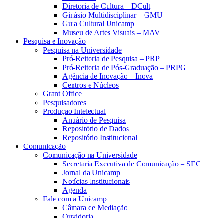
Diretoria de Cultura – DCult
Ginásio Multidisciplinar – GMU
Guia Cultural Unicamp
Museu de Artes Visuais – MAV
Pesquisa e Inovação
Pesquisa na Universidade
Pró-Reitoria de Pesquisa – PRP
Pró-Reitoria de Pós-Graduação – PRPG
Agência de Inovação – Inova
Centros e Núcleos
Grant Office
Pesquisadores
Produção Intelectual
Anuário de Pesquisa
Repositório de Dados
Repositório Institucional
Comunicação
Comunicação na Universidade
Secretaria Executiva de Comunicação – SEC
Jornal da Unicamp
Notícias Institucionais
Agenda
Fale com a Unicamp
Câmara de Mediação
Ouvidoria