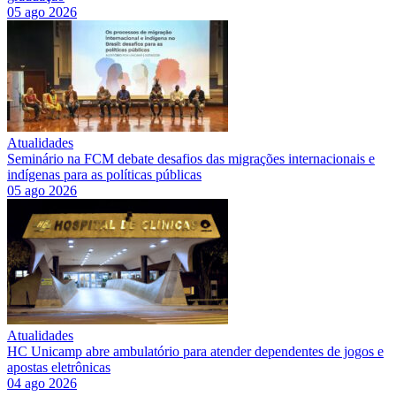
05 ago 2026
Atualidades
Seminário na FCM debate desafios das migrações internacionais e
indígenas para as políticas públicas
05 ago 2026
Atualidades
HC Unicamp abre ambulatório para atender dependentes de jogos e
apostas eletrônicas
04 ago 2026