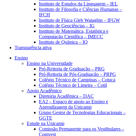
Instituto de Estudos da Linguagem – IEL
Instituto de Filosofia e Ciências Humanas –
IFCH
Instituto de Física Gleb Wataghin – IFGW
Instituto de Geociências – IG
Instituto de Matemática, Estatística e
Computação Científica – IMECC
Instituto de Química – IQ
Transparência ativa
Ensino
Ensino na Universidade
Pró-Reitoria de Graduação – PRG
Pró-Reitoria de Pós-Graduação – PRPG
Colégio Técnico de Campinas – Cotuca
Colégio Técnico de Limeira – Cotil
Apoio Acadêmico
Diretoria Acadêmica – DAC
EA2 – Espaço de apoio ao Ensino e
Aprendizagem da Unicamp
Grupo Gestor de Tecnologias Educacionais –
GGTE
Estude na Unicamp
Comissão Permanente para os Vestibulares –
Comvest