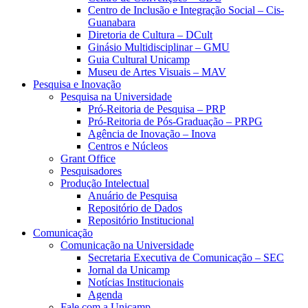
Centro de Inclusão e Integração Social – Cis-
Guanabara
Diretoria de Cultura – DCult
Ginásio Multidisciplinar – GMU
Guia Cultural Unicamp
Museu de Artes Visuais – MAV
Pesquisa e Inovação
Pesquisa na Universidade
Pró-Reitoria de Pesquisa – PRP
Pró-Reitoria de Pós-Graduação – PRPG
Agência de Inovação – Inova
Centros e Núcleos
Grant Office
Pesquisadores
Produção Intelectual
Anuário de Pesquisa
Repositório de Dados
Repositório Institucional
Comunicação
Comunicação na Universidade
Secretaria Executiva de Comunicação – SEC
Jornal da Unicamp
Notícias Institucionais
Agenda
Fale com a Unicamp