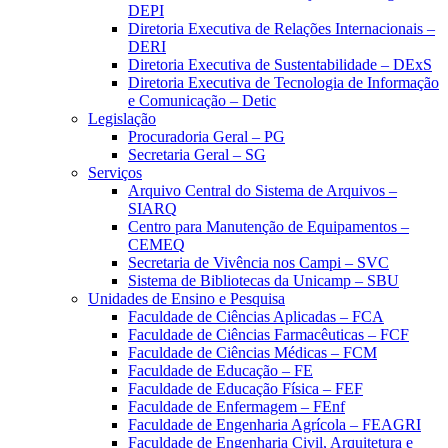
DEPI
Diretoria Executiva de Relações Internacionais –
DERI
Diretoria Executiva de Sustentabilidade – DExS
Diretoria Executiva de Tecnologia de Informação
e Comunicação – Detic
Legislação
Procuradoria Geral – PG
Secretaria Geral – SG
Serviços
Arquivo Central do Sistema de Arquivos –
SIARQ
Centro para Manutenção de Equipamentos –
CEMEQ
Secretaria de Vivência nos Campi – SVC
Sistema de Bibliotecas da Unicamp – SBU
Unidades de Ensino e Pesquisa
Faculdade de Ciências Aplicadas – FCA
Faculdade de Ciências Farmacêuticas – FCF
Faculdade de Ciências Médicas – FCM
Faculdade de Educação – FE
Faculdade de Educação Física – FEF
Faculdade de Enfermagem – FEnf
Faculdade de Engenharia Agrícola – FEAGRI
Faculdade de Engenharia Civil, Arquitetura e