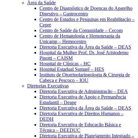
Área da Saúde
Centro de Diagnóstico de Doenças do Aparelho
Digestivo – Gastrocentro
Centro de Estudos e Pesquisas em Reabilitação –
Cepre
Centro de Saúde da Comunidade – Cecom
Centro de Hematologia e Hemoterapia da
Unicamp – Hemocentro
Diretoria Executiva da Área da Saúde – DEAS
Hospital da Mulher Prof. Dr. José Aristodemo
Pinotti – CAISM
Hospital de Clínicas – HC
Hospital Estadual Sumaré – HES
Instituto de Otorrinolaringologia & Cirurgia de
Cabeça e Pescoço – IOU
Diretorias Executivas
Diretoria Executiva de Administração – DEA
Diretoria Executiva de Apoio e Permanência
Estudantil – Deape
Diretoria Executiva da Área da Saúde – DEAS
Diretoria Executiva de Direitos Humanos –
DEDH
Diretoria Executiva de Educação Básica e
Técnica – DEEDUC
Diretoria Executiva de Planejamento Integrado –