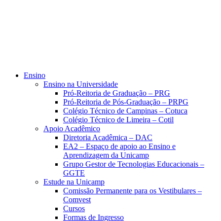
Ensino
Ensino na Universidade
Pró-Reitoria de Graduação – PRG
Pró-Reitoria de Pós-Graduação – PRPG
Colégio Técnico de Campinas – Cotuca
Colégio Técnico de Limeira – Cotil
Apoio Acadêmico
Diretoria Acadêmica – DAC
EA2 – Espaço de apoio ao Ensino e
Aprendizagem da Unicamp
Grupo Gestor de Tecnologias Educacionais –
GGTE
Estude na Unicamp
Comissão Permanente para os Vestibulares –
Comvest
Cursos
Formas de Ingresso