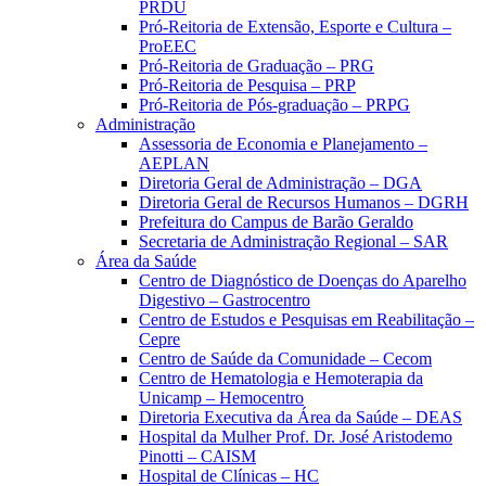
PRDU
Pró-Reitoria de Extensão, Esporte e Cultura –
ProEEC
Pró-Reitoria de Graduação – PRG
Pró-Reitoria de Pesquisa – PRP
Pró-Reitoria de Pós-graduação – PRPG
Administração
Assessoria de Economia e Planejamento –
AEPLAN
Diretoria Geral de Administração – DGA
Diretoria Geral de Recursos Humanos – DGRH
Prefeitura do Campus de Barão Geraldo
Secretaria de Administração Regional – SAR
Área da Saúde
Centro de Diagnóstico de Doenças do Aparelho
Digestivo – Gastrocentro
Centro de Estudos e Pesquisas em Reabilitação –
Cepre
Centro de Saúde da Comunidade – Cecom
Centro de Hematologia e Hemoterapia da
Unicamp – Hemocentro
Diretoria Executiva da Área da Saúde – DEAS
Hospital da Mulher Prof. Dr. José Aristodemo
Pinotti – CAISM
Hospital de Clínicas – HC