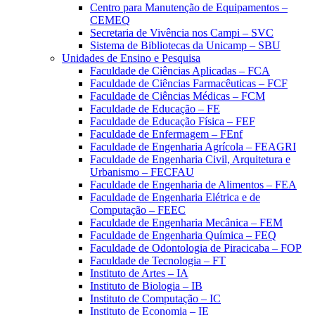
Centro para Manutenção de Equipamentos –
CEMEQ
Secretaria de Vivência nos Campi – SVC
Sistema de Bibliotecas da Unicamp – SBU
Unidades de Ensino e Pesquisa
Faculdade de Ciências Aplicadas – FCA
Faculdade de Ciências Farmacêuticas – FCF
Faculdade de Ciências Médicas – FCM
Faculdade de Educação – FE
Faculdade de Educação Física – FEF
Faculdade de Enfermagem – FEnf
Faculdade de Engenharia Agrícola – FEAGRI
Faculdade de Engenharia Civil, Arquitetura e
Urbanismo – FECFAU
Faculdade de Engenharia de Alimentos – FEA
Faculdade de Engenharia Elétrica e de
Computação – FEEC
Faculdade de Engenharia Mecânica – FEM
Faculdade de Engenharia Química – FEQ
Faculdade de Odontologia de Piracicaba – FOP
Faculdade de Tecnologia – FT
Instituto de Artes – IA
Instituto de Biologia – IB
Instituto de Computação – IC
Instituto de Economia – IE