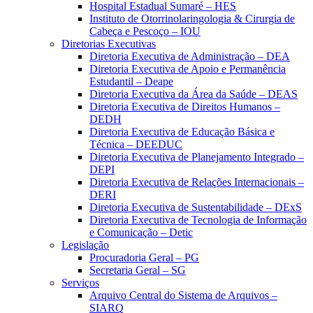
Hospital Estadual Sumaré – HES
Instituto de Otorrinolaringologia & Cirurgia de
Cabeça e Pescoço – IOU
Diretorias Executivas
Diretoria Executiva de Administração – DEA
Diretoria Executiva de Apoio e Permanência
Estudantil – Deape
Diretoria Executiva da Área da Saúde – DEAS
Diretoria Executiva de Direitos Humanos –
DEDH
Diretoria Executiva de Educação Básica e
Técnica – DEEDUC
Diretoria Executiva de Planejamento Integrado –
DEPI
Diretoria Executiva de Relações Internacionais –
DERI
Diretoria Executiva de Sustentabilidade – DExS
Diretoria Executiva de Tecnologia de Informação
e Comunicação – Detic
Legislação
Procuradoria Geral – PG
Secretaria Geral – SG
Serviços
Arquivo Central do Sistema de Arquivos –
SIARQ