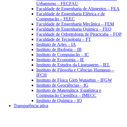
Urbanismo – FECFAU
Faculdade de Engenharia de Alimentos – FEA
Faculdade de Engenharia Elétrica e de
Computação – FEEC
Faculdade de Engenharia Mecânica – FEM
Faculdade de Engenharia Química – FEQ
Faculdade de Odontologia de Piracicaba – FOP
Faculdade de Tecnologia – FT
Instituto de Artes – IA
Instituto de Biologia – IB
Instituto de Computação – IC
Instituto de Economia – IE
Instituto de Estudos da Linguagem – IEL
Instituto de Filosofia e Ciências Humanas –
IFCH
Instituto de Física Gleb Wataghin – IFGW
Instituto de Geociências – IG
Instituto de Matemática, Estatística e
Computação Científica – IMECC
Instituto de Química – IQ
Transparência ativa
Aumentar fonte