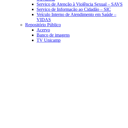
Serviço de Atenção à Violência Sexual – SAVS
Serviço de Informação ao Cidadão – SIC
Veículo Interno de Atendimento em Saúde –
VIDAS
Repositório Público
Acervo
Banco de imagens
TV Unicamp
Link para o Facebook
Link para o Linkedin