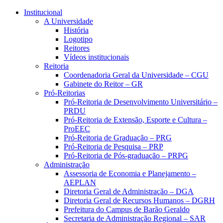
Conteúdo principal
Menu principal
Rodapé
Institucional
A Universidade
História
Logotipo
Reitores
Vídeos institucionais
Reitoria
Coordenadoria Geral da Universidade – CGU
Gabinete do Reitor – GR
Pró-Reitorias
Pró-Reitoria de Desenvolvimento Universitário –
PRDU
Pró-Reitoria de Extensão, Esporte e Cultura –
ProEEC
Pró-Reitoria de Graduação – PRG
Pró-Reitoria de Pesquisa – PRP
Pró-Reitoria de Pós-graduação – PRPG
Administração
Assessoria de Economia e Planejamento –
AEPLAN
Diretoria Geral de Administração – DGA
Diretoria Geral de Recursos Humanos – DGRH
Prefeitura do Campus de Barão Geraldo
Secretaria de Administração Regional – SAR