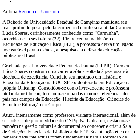
Autoria
Reitoria da Unicamp
A Reitoria da Universidade Estadual de Campinas manifesta seu
mais profundo pesar pelo falecimento da professora titular Carmen
Lúcia Soares, carinhosamente conhecida como “Carminha”,
ocorrido nesta sexta-feira (22). Figura central na história da
Faculdade de Educação Física (FEF), a professora deixa um legado
imensurável para a ciência, a pesquisa e a defesa da educação
pública no Brasil.
Graduada pela Universidade Federal do Paraná (UFPR), Carmen
Lúcia Soares construiu uma carreira sólida voltada à pesquisa e à
docência de excelência. Concluiu seu mestrado em História e
Filosofia da Educação na PUC-SP e o doutorado em Educação na
própria Unicamp. Consolidou-se como livre-docente e professora
titular da instituição, tornando-se uma das maiores referências do
país nos campos da Educação, História da Educação, Ciências do
Esporte e Educação do Corpo.
Atuou intensamente como professora visitante internacional, além de
ser bolsista de produtividade do CNPq. Na Unicamp, destacou-se
também na gestão cultural e documental ao conceber e criar a Sala
de Coleções Especiais da Biblioteca da FEF. Sua atuação ética e sua
generosidade intelectual foram fundamentais para a formação de