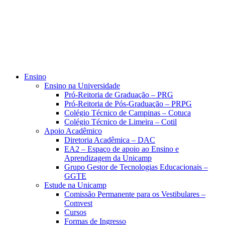
Ensino
Ensino na Universidade
Pró-Reitoria de Graduação – PRG
Pró-Reitoria de Pós-Graduação – PRPG
Colégio Técnico de Campinas – Cotuca
Colégio Técnico de Limeira – Cotil
Apoio Acadêmico
Diretoria Acadêmica – DAC
EA2 – Espaço de apoio ao Ensino e
Aprendizagem da Unicamp
Grupo Gestor de Tecnologias Educacionais –
GGTE
Estude na Unicamp
Comissão Permanente para os Vestibulares –
Comvest
Cursos
Formas de Ingresso