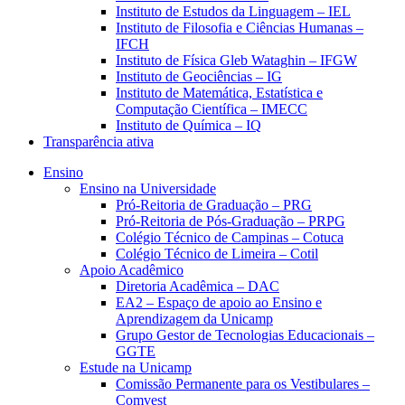
Instituto de Estudos da Linguagem – IEL
Instituto de Filosofia e Ciências Humanas –
IFCH
Instituto de Física Gleb Wataghin – IFGW
Instituto de Geociências – IG
Instituto de Matemática, Estatística e
Computação Científica – IMECC
Instituto de Química – IQ
Transparência ativa
Ensino
Ensino na Universidade
Pró-Reitoria de Graduação – PRG
Pró-Reitoria de Pós-Graduação – PRPG
Colégio Técnico de Campinas – Cotuca
Colégio Técnico de Limeira – Cotil
Apoio Acadêmico
Diretoria Acadêmica – DAC
EA2 – Espaço de apoio ao Ensino e
Aprendizagem da Unicamp
Grupo Gestor de Tecnologias Educacionais –
GGTE
Estude na Unicamp
Comissão Permanente para os Vestibulares –
Comvest