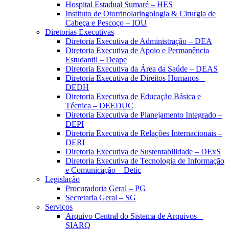
Hospital Estadual Sumaré – HES
Instituto de Otorrinolaringologia & Cirurgia de
Cabeça e Pescoço – IOU
Diretorias Executivas
Diretoria Executiva de Administração – DEA
Diretoria Executiva de Apoio e Permanência
Estudantil – Deape
Diretoria Executiva da Área da Saúde – DEAS
Diretoria Executiva de Direitos Humanos –
DEDH
Diretoria Executiva de Educação Básica e
Técnica – DEEDUC
Diretoria Executiva de Planejamento Integrado –
DEPI
Diretoria Executiva de Relações Internacionais –
DERI
Diretoria Executiva de Sustentabilidade – DExS
Diretoria Executiva de Tecnologia de Informação
e Comunicação – Detic
Legislação
Procuradoria Geral – PG
Secretaria Geral – SG
Serviços
Arquivo Central do Sistema de Arquivos –
SIARQ