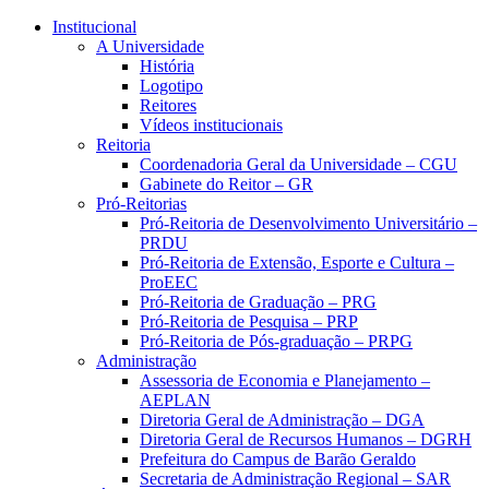
Conteúdo principal
Menu principal
Rodapé
Institucional
A Universidade
História
Logotipo
Reitores
Vídeos institucionais
Reitoria
Coordenadoria Geral da Universidade – CGU
Gabinete do Reitor – GR
Pró-Reitorias
Pró-Reitoria de Desenvolvimento Universitário –
PRDU
Pró-Reitoria de Extensão, Esporte e Cultura –
ProEEC
Pró-Reitoria de Graduação – PRG
Pró-Reitoria de Pesquisa – PRP
Pró-Reitoria de Pós-graduação – PRPG
Administração
Assessoria de Economia e Planejamento –
AEPLAN
Diretoria Geral de Administração – DGA
Diretoria Geral de Recursos Humanos – DGRH
Prefeitura do Campus de Barão Geraldo
Secretaria de Administração Regional – SAR