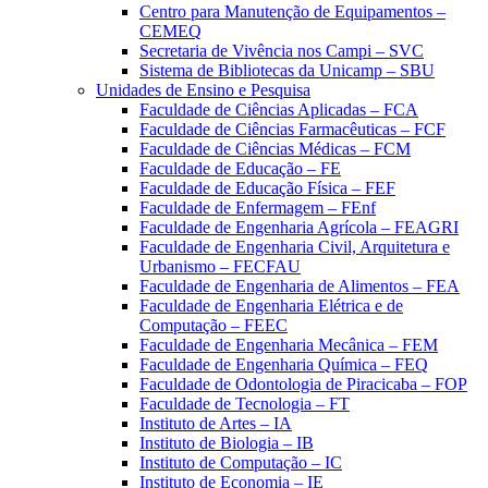
Centro para Manutenção de Equipamentos –
CEMEQ
Secretaria de Vivência nos Campi – SVC
Sistema de Bibliotecas da Unicamp – SBU
Unidades de Ensino e Pesquisa
Faculdade de Ciências Aplicadas – FCA
Faculdade de Ciências Farmacêuticas – FCF
Faculdade de Ciências Médicas – FCM
Faculdade de Educação – FE
Faculdade de Educação Física – FEF
Faculdade de Enfermagem – FEnf
Faculdade de Engenharia Agrícola – FEAGRI
Faculdade de Engenharia Civil, Arquitetura e
Urbanismo – FECFAU
Faculdade de Engenharia de Alimentos – FEA
Faculdade de Engenharia Elétrica e de
Computação – FEEC
Faculdade de Engenharia Mecânica – FEM
Faculdade de Engenharia Química – FEQ
Faculdade de Odontologia de Piracicaba – FOP
Faculdade de Tecnologia – FT
Instituto de Artes – IA
Instituto de Biologia – IB
Instituto de Computação – IC
Instituto de Economia – IE