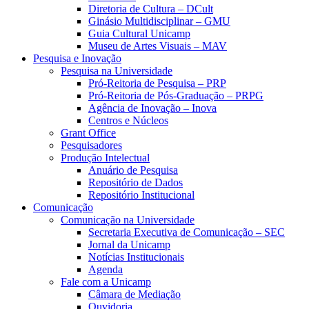
Diretoria de Cultura – DCult
Ginásio Multidisciplinar – GMU
Guia Cultural Unicamp
Museu de Artes Visuais – MAV
Pesquisa e Inovação
Pesquisa na Universidade
Pró-Reitoria de Pesquisa – PRP
Pró-Reitoria de Pós-Graduação – PRPG
Agência de Inovação – Inova
Centros e Núcleos
Grant Office
Pesquisadores
Produção Intelectual
Anuário de Pesquisa
Repositório de Dados
Repositório Institucional
Comunicação
Comunicação na Universidade
Secretaria Executiva de Comunicação – SEC
Jornal da Unicamp
Notícias Institucionais
Agenda
Fale com a Unicamp
Câmara de Mediação
Ouvidoria