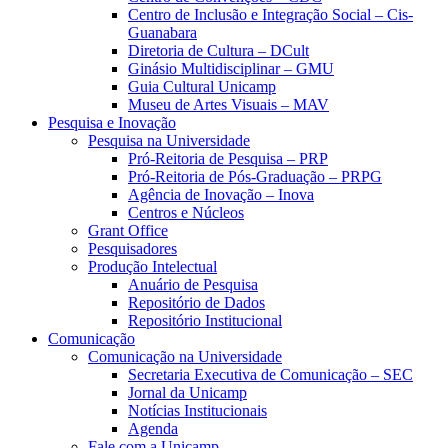
Centro de Inclusão e Integração Social – Cis-
Guanabara
Diretoria de Cultura – DCult
Ginásio Multidisciplinar – GMU
Guia Cultural Unicamp
Museu de Artes Visuais – MAV
Pesquisa e Inovação
Pesquisa na Universidade
Pró-Reitoria de Pesquisa – PRP
Pró-Reitoria de Pós-Graduação – PRPG
Agência de Inovação – Inova
Centros e Núcleos
Grant Office
Pesquisadores
Produção Intelectual
Anuário de Pesquisa
Repositório de Dados
Repositório Institucional
Comunicação
Comunicação na Universidade
Secretaria Executiva de Comunicação – SEC
Jornal da Unicamp
Notícias Institucionais
Agenda
Fale com a Unicamp