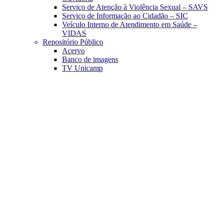
Serviço de Atenção à Violência Sexual – SAVS
Serviço de Informação ao Cidadão – SIC
Veículo Interno de Atendimento em Saúde –
VIDAS
Repositório Público
Acervo
Banco de imagens
TV Unicamp
Link para o Facebook
Link para o Linkedin