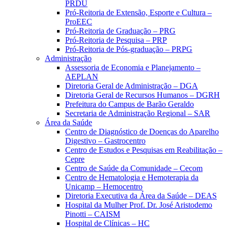
PRDU
Pró-Reitoria de Extensão, Esporte e Cultura –
ProEEC
Pró-Reitoria de Graduação – PRG
Pró-Reitoria de Pesquisa – PRP
Pró-Reitoria de Pós-graduação – PRPG
Administração
Assessoria de Economia e Planejamento –
AEPLAN
Diretoria Geral de Administração – DGA
Diretoria Geral de Recursos Humanos – DGRH
Prefeitura do Campus de Barão Geraldo
Secretaria de Administração Regional – SAR
Área da Saúde
Centro de Diagnóstico de Doenças do Aparelho
Digestivo – Gastrocentro
Centro de Estudos e Pesquisas em Reabilitação –
Cepre
Centro de Saúde da Comunidade – Cecom
Centro de Hematologia e Hemoterapia da
Unicamp – Hemocentro
Diretoria Executiva da Área da Saúde – DEAS
Hospital da Mulher Prof. Dr. José Aristodemo
Pinotti – CAISM
Hospital de Clínicas – HC