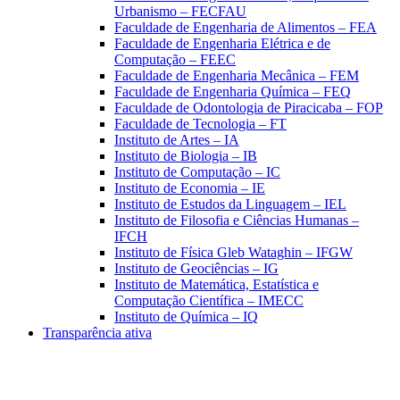
Urbanismo – FECFAU
Faculdade de Engenharia de Alimentos – FEA
Faculdade de Engenharia Elétrica e de
Computação – FEEC
Faculdade de Engenharia Mecânica – FEM
Faculdade de Engenharia Química – FEQ
Faculdade de Odontologia de Piracicaba – FOP
Faculdade de Tecnologia – FT
Instituto de Artes – IA
Instituto de Biologia – IB
Instituto de Computação – IC
Instituto de Economia – IE
Instituto de Estudos da Linguagem – IEL
Instituto de Filosofia e Ciências Humanas –
IFCH
Instituto de Física Gleb Wataghin – IFGW
Instituto de Geociências – IG
Instituto de Matemática, Estatística e
Computação Científica – IMECC
Instituto de Química – IQ
Transparência ativa
Aumentar fonte