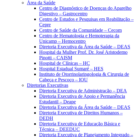
Área da Saúde
Centro de Diagnóstico de Doenças do Aparelho
Digestivo – Gastrocentro
Centro de Estudos e Pesquisas em Reabilitação –
Cepre
Centro de Saúde da Comunidade – Cecom
Centro de Hematologia e Hemoterapia da
Unicamp – Hemocentro
Diretoria Executiva da Área da Saúde – DEAS
Hospital da Mulher Prof. Dr. José Aristodemo
Pinotti – CAISM
Hospital de Clínicas – HC
Hospital Estadual Sumaré – HES
Instituto de Otorrinolaringologia & Cirurgia de
Cabeça e Pescoço – IOU
Diretorias Executivas
Diretoria Executiva de Administração – DEA
Diretoria Executiva de Apoio e Permanência
Estudantil – Deape
Diretoria Executiva da Área da Saúde – DEAS
Diretoria Executiva de Direitos Humanos –
DEDH
Diretoria Executiva de Educação Básica e
Técnica – DEEDUC
Diretoria Executiva de Planejamento Integrado –