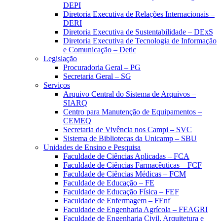
DEPI
Diretoria Executiva de Relações Internacionais –
DERI
Diretoria Executiva de Sustentabilidade – DExS
Diretoria Executiva de Tecnologia de Informação
e Comunicação – Detic
Legislação
Procuradoria Geral – PG
Secretaria Geral – SG
Serviços
Arquivo Central do Sistema de Arquivos –
SIARQ
Centro para Manutenção de Equipamentos –
CEMEQ
Secretaria de Vivência nos Campi – SVC
Sistema de Bibliotecas da Unicamp – SBU
Unidades de Ensino e Pesquisa
Faculdade de Ciências Aplicadas – FCA
Faculdade de Ciências Farmacêuticas – FCF
Faculdade de Ciências Médicas – FCM
Faculdade de Educação – FE
Faculdade de Educação Física – FEF
Faculdade de Enfermagem – FEnf
Faculdade de Engenharia Agrícola – FEAGRI
Faculdade de Engenharia Civil, Arquitetura e