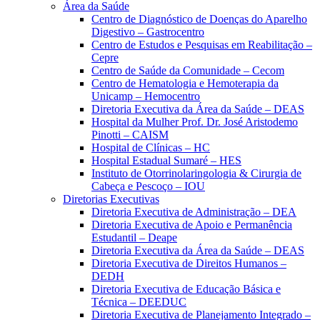
Área da Saúde
Centro de Diagnóstico de Doenças do Aparelho
Digestivo – Gastrocentro
Centro de Estudos e Pesquisas em Reabilitação –
Cepre
Centro de Saúde da Comunidade – Cecom
Centro de Hematologia e Hemoterapia da
Unicamp – Hemocentro
Diretoria Executiva da Área da Saúde – DEAS
Hospital da Mulher Prof. Dr. José Aristodemo
Pinotti – CAISM
Hospital de Clínicas – HC
Hospital Estadual Sumaré – HES
Instituto de Otorrinolaringologia & Cirurgia de
Cabeça e Pescoço – IOU
Diretorias Executivas
Diretoria Executiva de Administração – DEA
Diretoria Executiva de Apoio e Permanência
Estudantil – Deape
Diretoria Executiva da Área da Saúde – DEAS
Diretoria Executiva de Direitos Humanos –
DEDH
Diretoria Executiva de Educação Básica e
Técnica – DEEDUC
Diretoria Executiva de Planejamento Integrado –