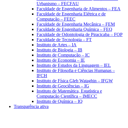
Urbanismo – FECFAU
Faculdade de Engenharia de Alimentos – FEA
Faculdade de Engenharia Elétrica e de
Computação – FEEC
Faculdade de Engenharia Mecânica – FEM
Faculdade de Engenharia Química – FEQ
Faculdade de Odontologia de Piracicaba – FOP
Faculdade de Tecnologia – FT
Instituto de Artes – IA
Instituto de Biologia – IB
Instituto de Computação – IC
Instituto de Economia – IE
Instituto de Estudos da Linguagem – IEL
Instituto de Filosofia e Ciências Humanas –
IFCH
Instituto de Física Gleb Wataghin – IFGW
Instituto de Geociências – IG
Instituto de Matemática, Estatística e
Computação Científica – IMECC
Instituto de Química – IQ
Transparência ativa
Aumentar fonte