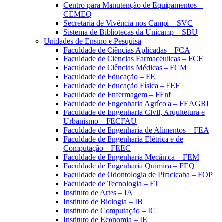
Centro para Manutenção de Equipamentos –
CEMEQ
Secretaria de Vivência nos Campi – SVC
Sistema de Bibliotecas da Unicamp – SBU
Unidades de Ensino e Pesquisa
Faculdade de Ciências Aplicadas – FCA
Faculdade de Ciências Farmacêuticas – FCF
Faculdade de Ciências Médicas – FCM
Faculdade de Educação – FE
Faculdade de Educação Física – FEF
Faculdade de Enfermagem – FEnf
Faculdade de Engenharia Agrícola – FEAGRI
Faculdade de Engenharia Civil, Arquitetura e
Urbanismo – FECFAU
Faculdade de Engenharia de Alimentos – FEA
Faculdade de Engenharia Elétrica e de
Computação – FEEC
Faculdade de Engenharia Mecânica – FEM
Faculdade de Engenharia Química – FEQ
Faculdade de Odontologia de Piracicaba – FOP
Faculdade de Tecnologia – FT
Instituto de Artes – IA
Instituto de Biologia – IB
Instituto de Computação – IC
Instituto de Economia – IE