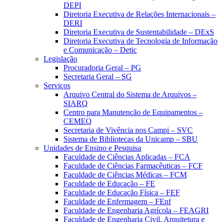
DEPI
Diretoria Executiva de Relações Internacionais –
DERI
Diretoria Executiva de Sustentabilidade – DExS
Diretoria Executiva de Tecnologia de Informação
e Comunicação – Detic
Legislação
Procuradoria Geral – PG
Secretaria Geral – SG
Serviços
Arquivo Central do Sistema de Arquivos –
SIARQ
Centro para Manutenção de Equipamentos –
CEMEQ
Secretaria de Vivência nos Campi – SVC
Sistema de Bibliotecas da Unicamp – SBU
Unidades de Ensino e Pesquisa
Faculdade de Ciências Aplicadas – FCA
Faculdade de Ciências Farmacêuticas – FCF
Faculdade de Ciências Médicas – FCM
Faculdade de Educação – FE
Faculdade de Educação Física – FEF
Faculdade de Enfermagem – FEnf
Faculdade de Engenharia Agrícola – FEAGRI
Faculdade de Engenharia Civil, Arquitetura e