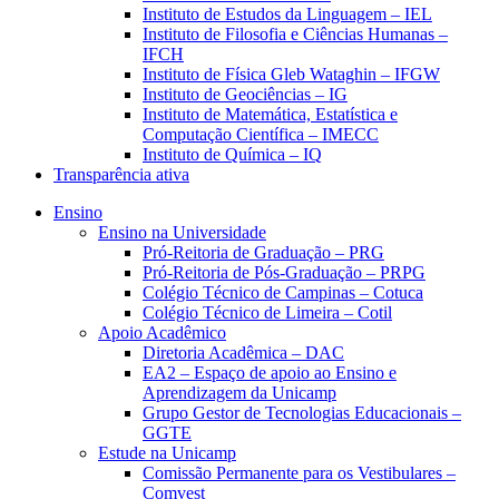
Instituto de Estudos da Linguagem – IEL
Instituto de Filosofia e Ciências Humanas –
IFCH
Instituto de Física Gleb Wataghin – IFGW
Instituto de Geociências – IG
Instituto de Matemática, Estatística e
Computação Científica – IMECC
Instituto de Química – IQ
Transparência ativa
Ensino
Ensino na Universidade
Pró-Reitoria de Graduação – PRG
Pró-Reitoria de Pós-Graduação – PRPG
Colégio Técnico de Campinas – Cotuca
Colégio Técnico de Limeira – Cotil
Apoio Acadêmico
Diretoria Acadêmica – DAC
EA2 – Espaço de apoio ao Ensino e
Aprendizagem da Unicamp
Grupo Gestor de Tecnologias Educacionais –
GGTE
Estude na Unicamp
Comissão Permanente para os Vestibulares –
Comvest