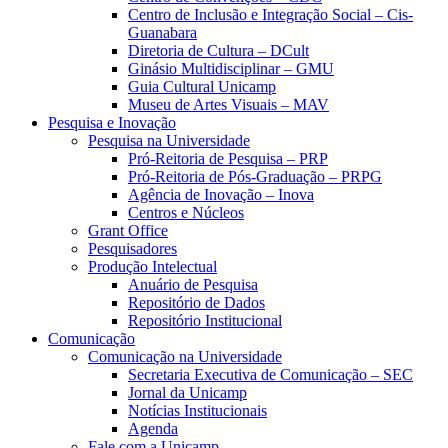
Centro de Inclusão e Integração Social – Cis-
Guanabara
Diretoria de Cultura – DCult
Ginásio Multidisciplinar – GMU
Guia Cultural Unicamp
Museu de Artes Visuais – MAV
Pesquisa e Inovação
Pesquisa na Universidade
Pró-Reitoria de Pesquisa – PRP
Pró-Reitoria de Pós-Graduação – PRPG
Agência de Inovação – Inova
Centros e Núcleos
Grant Office
Pesquisadores
Produção Intelectual
Anuário de Pesquisa
Repositório de Dados
Repositório Institucional
Comunicação
Comunicação na Universidade
Secretaria Executiva de Comunicação – SEC
Jornal da Unicamp
Notícias Institucionais
Agenda
Fale com a Unicamp