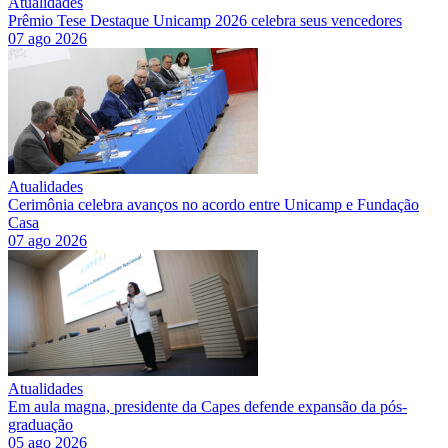
Atualidades
Prêmio Tese Destaque Unicamp 2026 celebra seus vencedores
07 ago 2026
Atualidades
Cerimônia celebra avanços no acordo entre Unicamp e Fundação
Casa
07 ago 2026
Atualidades
Em aula magna, presidente da Capes defende expansão da pós-
graduação
05 ago 2026