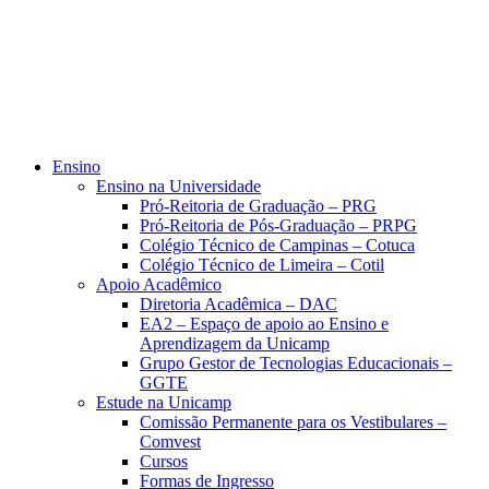
Ensino
Ensino na Universidade
Pró-Reitoria de Graduação – PRG
Pró-Reitoria de Pós-Graduação – PRPG
Colégio Técnico de Campinas – Cotuca
Colégio Técnico de Limeira – Cotil
Apoio Acadêmico
Diretoria Acadêmica – DAC
EA2 – Espaço de apoio ao Ensino e
Aprendizagem da Unicamp
Grupo Gestor de Tecnologias Educacionais –
GGTE
Estude na Unicamp
Comissão Permanente para os Vestibulares –
Comvest
Cursos
Formas de Ingresso