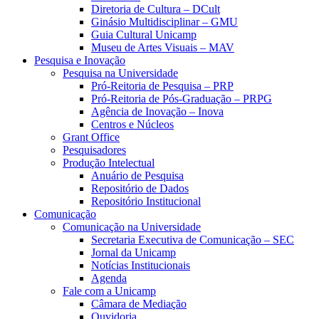
Diretoria de Cultura – DCult
Ginásio Multidisciplinar – GMU
Guia Cultural Unicamp
Museu de Artes Visuais – MAV
Pesquisa e Inovação
Pesquisa na Universidade
Pró-Reitoria de Pesquisa – PRP
Pró-Reitoria de Pós-Graduação – PRPG
Agência de Inovação – Inova
Centros e Núcleos
Grant Office
Pesquisadores
Produção Intelectual
Anuário de Pesquisa
Repositório de Dados
Repositório Institucional
Comunicação
Comunicação na Universidade
Secretaria Executiva de Comunicação – SEC
Jornal da Unicamp
Notícias Institucionais
Agenda
Fale com a Unicamp
Câmara de Mediação
Ouvidoria