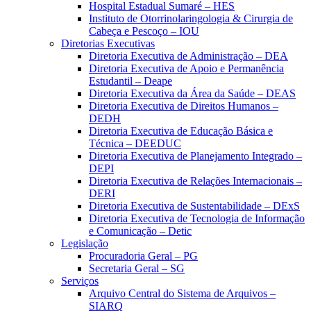
Hospital Estadual Sumaré – HES
Instituto de Otorrinolaringologia & Cirurgia de
Cabeça e Pescoço – IOU
Diretorias Executivas
Diretoria Executiva de Administração – DEA
Diretoria Executiva de Apoio e Permanência
Estudantil – Deape
Diretoria Executiva da Área da Saúde – DEAS
Diretoria Executiva de Direitos Humanos –
DEDH
Diretoria Executiva de Educação Básica e
Técnica – DEEDUC
Diretoria Executiva de Planejamento Integrado –
DEPI
Diretoria Executiva de Relações Internacionais –
DERI
Diretoria Executiva de Sustentabilidade – DExS
Diretoria Executiva de Tecnologia de Informação
e Comunicação – Detic
Legislação
Procuradoria Geral – PG
Secretaria Geral – SG
Serviços
Arquivo Central do Sistema de Arquivos –
SIARQ