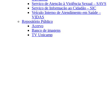
Serviço de Atenção à Violência Sexual – SAVS
Serviço de Informação ao Cidadão – SIC
Veículo Interno de Atendimento em Saúde –
VIDAS
Repositório Público
Acervo
Banco de imagens
TV Unicamp
Link para o Facebook
Link para o Linkedin