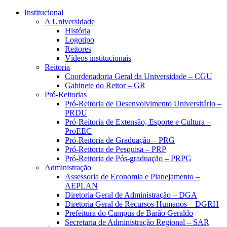
Conteúdo principal
Menu principal
Rodapé
Institucional
A Universidade
História
Logotipo
Reitores
Vídeos institucionais
Reitoria
Coordenadoria Geral da Universidade – CGU
Gabinete do Reitor – GR
Pró-Reitorias
Pró-Reitoria de Desenvolvimento Universitário –
PRDU
Pró-Reitoria de Extensão, Esporte e Cultura –
ProEEC
Pró-Reitoria de Graduação – PRG
Pró-Reitoria de Pesquisa – PRP
Pró-Reitoria de Pós-graduação – PRPG
Administração
Assessoria de Economia e Planejamento –
AEPLAN
Diretoria Geral de Administração – DGA
Diretoria Geral de Recursos Humanos – DGRH
Prefeitura do Campus de Barão Geraldo
Secretaria de Administração Regional – SAR