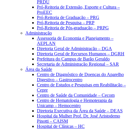
PRDU
Pró-Reitoria de Extensão, Esporte e Cultura –
ProEEC
Pró-Reitoria de Graduação – PRG
Pró-Reitoria de Pesquisa – PRP
Pró-Reitoria de Pós-graduação – PRPG
Administração
Assessoria de Economia e Planejamento –
AEPLAN
Diretoria Geral de Administração – DGA
Diretoria Geral de Recursos Humanos – DGRH
Prefeitura do Campus de Barão Geraldo
Secretaria de Administração Regional – SAR
Área da Saúde
Centro de Diagnóstico de Doenças do Aparelho
Digestivo – Gastrocentro
Centro de Estudos e Pesquisas em Reabilitação –
Cepre
Centro de Saúde da Comunidade – Cecom
Centro de Hematologia e Hemoterapia da
Unicamp – Hemocentro
Diretoria Executiva da Área da Saúde – DEAS
Hospital da Mulher Prof. Dr. José Aristodemo
Pinotti – CAISM
Hospital de Clínicas – HC