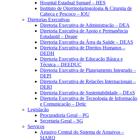
Hospital Estadual Sumaré – HES
Instituto de Otorrinolaringologia & Cirurgia de
Cabeça e Pescoço – IOU
Diretorias Executivas
Diretoria Executiva de Administração – DEA
Diretoria Executiva de Apoio e Permanência
Estudantil – Deape
Diretoria Executiva da Área da Saúde – DEAS
Diretoria Executiva de Direitos Humanos –
DEDH
Diretoria Executiva de Educação Básica e
Técnica – DEEDUC
Diretoria Executiva de Planejamento Integrado –
DEPI
Diretoria Executiva de Relações Internacionais –
DERI
Diretoria Executiva de Sustentabilidade – DExS
Diretoria Executiva de Tecnologia de Informação
e Comunicação – Detic
Legislação
Procuradoria Geral – PG
Secretaria Geral – SG
Serviços
Arquivo Central do Sistema de Arquivos –
SIARQ