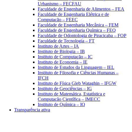
Urbanismo – FECFAU
Faculdade de Engenharia de Alimentos – FEA
Faculdade de Engenharia Elétrica e de
Computação – FEEC
Faculdade de Engenharia Mecânica – FEM
Faculdade de Engenharia Química – FEQ
Faculdade de Odontologia de Piracicaba – FOP
Faculdade de Tecnologia – FT
Instituto de Artes – IA
Instituto de Biologia – IB
Instituto de Computação – IC
Instituto de Economia – IE
Instituto de Estudos da Linguagem – IEL
Instituto de Filosofia e Ciências Humanas –
IFCH
Instituto de Física Gleb Wataghin – IFGW
Instituto de Geociências – IG
Instituto de Matemática, Estatística e
Computação Científica – IMECC
Instituto de Química – IQ
Transparência ativa
Aumentar fonte