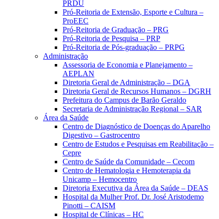
PRDU
Pró-Reitoria de Extensão, Esporte e Cultura –
ProEEC
Pró-Reitoria de Graduação – PRG
Pró-Reitoria de Pesquisa – PRP
Pró-Reitoria de Pós-graduação – PRPG
Administração
Assessoria de Economia e Planejamento –
AEPLAN
Diretoria Geral de Administração – DGA
Diretoria Geral de Recursos Humanos – DGRH
Prefeitura do Campus de Barão Geraldo
Secretaria de Administração Regional – SAR
Área da Saúde
Centro de Diagnóstico de Doenças do Aparelho
Digestivo – Gastrocentro
Centro de Estudos e Pesquisas em Reabilitação –
Cepre
Centro de Saúde da Comunidade – Cecom
Centro de Hematologia e Hemoterapia da
Unicamp – Hemocentro
Diretoria Executiva da Área da Saúde – DEAS
Hospital da Mulher Prof. Dr. José Aristodemo
Pinotti – CAISM
Hospital de Clínicas – HC