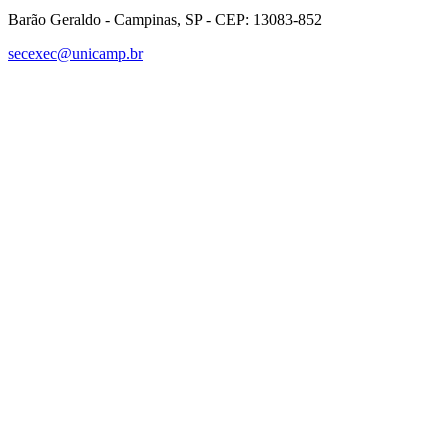
Barão Geraldo - Campinas, SP - CEP: 13083-852
secexec@unicamp.br
Link para o Facebook
Link para o Linkedin
Link para o Instagram