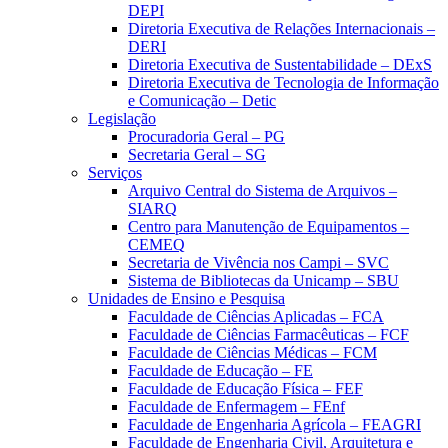
DEPI
Diretoria Executiva de Relações Internacionais –
DERI
Diretoria Executiva de Sustentabilidade – DExS
Diretoria Executiva de Tecnologia de Informação
e Comunicação – Detic
Legislação
Procuradoria Geral – PG
Secretaria Geral – SG
Serviços
Arquivo Central do Sistema de Arquivos –
SIARQ
Centro para Manutenção de Equipamentos –
CEMEQ
Secretaria de Vivência nos Campi – SVC
Sistema de Bibliotecas da Unicamp – SBU
Unidades de Ensino e Pesquisa
Faculdade de Ciências Aplicadas – FCA
Faculdade de Ciências Farmacêuticas – FCF
Faculdade de Ciências Médicas – FCM
Faculdade de Educação – FE
Faculdade de Educação Física – FEF
Faculdade de Enfermagem – FEnf
Faculdade de Engenharia Agrícola – FEAGRI
Faculdade de Engenharia Civil, Arquitetura e