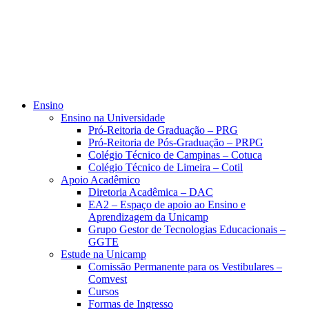
Ensino
Ensino na Universidade
Pró-Reitoria de Graduação – PRG
Pró-Reitoria de Pós-Graduação – PRPG
Colégio Técnico de Campinas – Cotuca
Colégio Técnico de Limeira – Cotil
Apoio Acadêmico
Diretoria Acadêmica – DAC
EA2 – Espaço de apoio ao Ensino e
Aprendizagem da Unicamp
Grupo Gestor de Tecnologias Educacionais –
GGTE
Estude na Unicamp
Comissão Permanente para os Vestibulares –
Comvest
Cursos
Formas de Ingresso