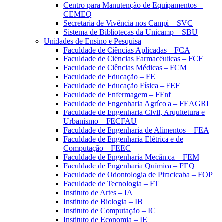
Centro para Manutenção de Equipamentos –
CEMEQ
Secretaria de Vivência nos Campi – SVC
Sistema de Bibliotecas da Unicamp – SBU
Unidades de Ensino e Pesquisa
Faculdade de Ciências Aplicadas – FCA
Faculdade de Ciências Farmacêuticas – FCF
Faculdade de Ciências Médicas – FCM
Faculdade de Educação – FE
Faculdade de Educação Física – FEF
Faculdade de Enfermagem – FEnf
Faculdade de Engenharia Agrícola – FEAGRI
Faculdade de Engenharia Civil, Arquitetura e
Urbanismo – FECFAU
Faculdade de Engenharia de Alimentos – FEA
Faculdade de Engenharia Elétrica e de
Computação – FEEC
Faculdade de Engenharia Mecânica – FEM
Faculdade de Engenharia Química – FEQ
Faculdade de Odontologia de Piracicaba – FOP
Faculdade de Tecnologia – FT
Instituto de Artes – IA
Instituto de Biologia – IB
Instituto de Computação – IC
Instituto de Economia – IE