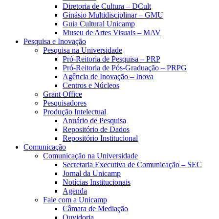
Diretoria de Cultura – DCult
Ginásio Multidisciplinar – GMU
Guia Cultural Unicamp
Museu de Artes Visuais – MAV
Pesquisa e Inovação
Pesquisa na Universidade
Pró-Reitoria de Pesquisa – PRP
Pró-Reitoria de Pós-Graduação – PRPG
Agência de Inovação – Inova
Centros e Núcleos
Grant Office
Pesquisadores
Produção Intelectual
Anuário de Pesquisa
Repositório de Dados
Repositório Institucional
Comunicação
Comunicação na Universidade
Secretaria Executiva de Comunicação – SEC
Jornal da Unicamp
Notícias Institucionais
Agenda
Fale com a Unicamp
Câmara de Mediação
Ouvidoria