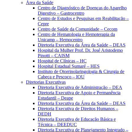
Área da Saúde
Centro de Diagnóstico de Doenças do Aparelho
Digestivo – Gastrocentro
Centro de Estudos e Pesquisas em Reabilitação –
Cepre
Centro de Saúde da Comunidade – Cecom
Centro de Hematologia e Hemoterapia da
Unicamp – Hemocentro
Diretoria Executiva da Área da Saúde – DEAS
Hospital da Mulher Prof. Dr. José Aristodemo
Pinotti – CAISM
Hospital de Clínicas – HC
Hospital Estadual Sumaré – HES
Instituto de Otorrinolaringologia & Cirurgia de
Cabeça e Pescoço – IOU
Diretorias Executivas
Diretoria Executiva de Administração – DEA
Diretoria Executiva de Apoio e Permanência
Estudantil – Deape
Diretoria Executiva da Área da Saúde – DEAS
Diretoria Executiva de Direitos Humanos –
DEDH
Diretoria Executiva de Educação Básica e
Técnica – DEEDUC
Diretoria Executiva de Planejamento Integrado –