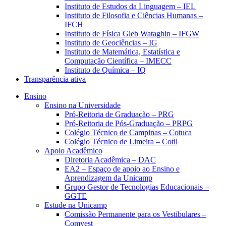
Instituto de Estudos da Linguagem – IEL
Instituto de Filosofia e Ciências Humanas –
IFCH
Instituto de Física Gleb Wataghin – IFGW
Instituto de Geociências – IG
Instituto de Matemática, Estatística e
Computação Científica – IMECC
Instituto de Química – IQ
Transparência ativa
Ensino
Ensino na Universidade
Pró-Reitoria de Graduação – PRG
Pró-Reitoria de Pós-Graduação – PRPG
Colégio Técnico de Campinas – Cotuca
Colégio Técnico de Limeira – Cotil
Apoio Acadêmico
Diretoria Acadêmica – DAC
EA2 – Espaço de apoio ao Ensino e
Aprendizagem da Unicamp
Grupo Gestor de Tecnologias Educacionais –
GGTE
Estude na Unicamp
Comissão Permanente para os Vestibulares –
Comvest