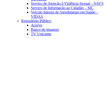
Serviço de Atenção à Violência Sexual – SAVS
Serviço de Informação ao Cidadão – SIC
Veículo Interno de Atendimento em Saúde –
VIDAS
Repositório Público
Acervo
Banco de imagens
TV Unicamp
Link para o Facebook
Link para o Linkedin