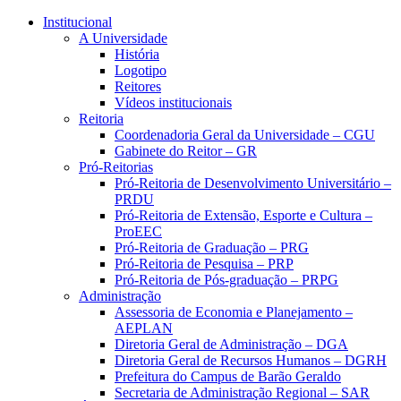
Conteúdo principal
Menu principal
Rodapé
Institucional
A Universidade
História
Logotipo
Reitores
Vídeos institucionais
Reitoria
Coordenadoria Geral da Universidade – CGU
Gabinete do Reitor – GR
Pró-Reitorias
Pró-Reitoria de Desenvolvimento Universitário –
PRDU
Pró-Reitoria de Extensão, Esporte e Cultura –
ProEEC
Pró-Reitoria de Graduação – PRG
Pró-Reitoria de Pesquisa – PRP
Pró-Reitoria de Pós-graduação – PRPG
Administração
Assessoria de Economia e Planejamento –
AEPLAN
Diretoria Geral de Administração – DGA
Diretoria Geral de Recursos Humanos – DGRH
Prefeitura do Campus de Barão Geraldo
Secretaria de Administração Regional – SAR