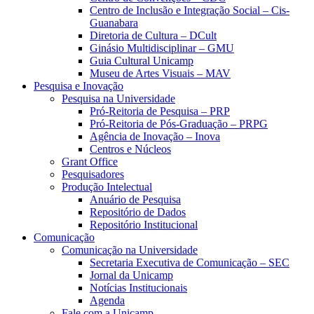
Centro de Inclusão e Integração Social – Cis-
Guanabara
Diretoria de Cultura – DCult
Ginásio Multidisciplinar – GMU
Guia Cultural Unicamp
Museu de Artes Visuais – MAV
Pesquisa e Inovação
Pesquisa na Universidade
Pró-Reitoria de Pesquisa – PRP
Pró-Reitoria de Pós-Graduação – PRPG
Agência de Inovação – Inova
Centros e Núcleos
Grant Office
Pesquisadores
Produção Intelectual
Anuário de Pesquisa
Repositório de Dados
Repositório Institucional
Comunicação
Comunicação na Universidade
Secretaria Executiva de Comunicação – SEC
Jornal da Unicamp
Notícias Institucionais
Agenda
Fale com a Unicamp