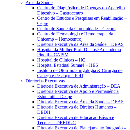
Área da Saúde
Centro de Diagnóstico de Doenças do Aparelho
Digestivo – Gastrocentro
Centro de Estudos e Pesquisas em Reabilitação –
Cepre
Centro de Saúde da Comunidade – Cecom
Centro de Hematologia e Hemoterapia da
Unicamp – Hemocentro
Diretoria Executiva da Área da Saúde – DEAS
Hospital da Mulher Prof. Dr. José Aristodemo
Pinotti – CAISM
Hospital de Clínicas – HC
Hospital Estadual Sumaré – HES
Instituto de Otorrinolaringologia & Cirurgia de
Cabeça e Pescoço – IOU
Diretorias Executivas
Diretoria Executiva de Administração – DEA
Diretoria Executiva de Apoio e Permanência
Estudantil – Deape
Diretoria Executiva da Área da Saúde – DEAS
Diretoria Executiva de Direitos Humanos –
DEDH
Diretoria Executiva de Educação Básica e
Técnica – DEEDUC
Diretoria Executiva de Planejamento Integrado –