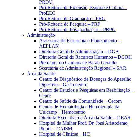
PRDU
Pró-Reitoria de Extensão, Esporte e Cultura –
ProEEC
Pró-Reitoria de Graduação – PRG
Pró-Reitoria de Pesquisa – PRP
Pró-Reitoria de Pós-graduação – PRPG
Administração
Assessoria de Economia e Planejamento –
AEPLAN
Diretoria Geral de Administração – DGA
Diretoria Geral de Recursos Humanos – DGRH
Prefeitura do Campus de Barão Geraldo
Secretaria de Administração Regional – SAR
Área da Saúde
Centro de Diagnóstico de Doenças do Aparelho
Digestivo – Gastrocentro
Centro de Estudos e Pesquisas em Reabilitação –
Cepre
Centro de Saúde da Comunidade – Cecom
Centro de Hematologia e Hemoterapia da
Unicamp – Hemocentro
Diretoria Executiva da Área da Saúde – DEAS
Hospital da Mulher Prof. Dr. José Aristodemo
Pinotti – CAISM
Hospital de Clínicas – HC