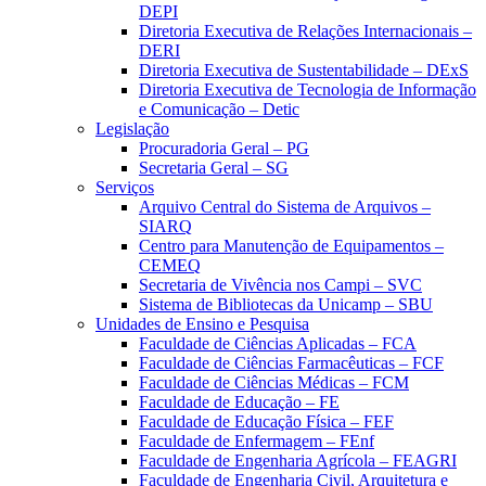
DEPI
Diretoria Executiva de Relações Internacionais –
DERI
Diretoria Executiva de Sustentabilidade – DExS
Diretoria Executiva de Tecnologia de Informação
e Comunicação – Detic
Legislação
Procuradoria Geral – PG
Secretaria Geral – SG
Serviços
Arquivo Central do Sistema de Arquivos –
SIARQ
Centro para Manutenção de Equipamentos –
CEMEQ
Secretaria de Vivência nos Campi – SVC
Sistema de Bibliotecas da Unicamp – SBU
Unidades de Ensino e Pesquisa
Faculdade de Ciências Aplicadas – FCA
Faculdade de Ciências Farmacêuticas – FCF
Faculdade de Ciências Médicas – FCM
Faculdade de Educação – FE
Faculdade de Educação Física – FEF
Faculdade de Enfermagem – FEnf
Faculdade de Engenharia Agrícola – FEAGRI
Faculdade de Engenharia Civil, Arquitetura e