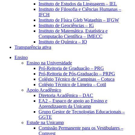
Instituto de Estudos da Linguagem – IEL
Instituto de Filosofia e Ciências Humanas –
IFCH
Instituto de Física Gleb Wataghin – IFGW
Instituto de Geociências – IG
Instituto de Matemática, Estatística e
Computação Científica – IMECC
Instituto de Química – IQ
Transparência ativa
Ensino
Ensino na Universidade
Pró-Reitoria de Graduação – PRG
Pró-Reitoria de Pós-Graduação – PRPG
Colégio Técnico de Campinas – Cotuca
Colégio Técnico de Limeira – Cotil
Apoio Acadêmico
Diretoria Acadêmica – DAC
EA2 – Espaço de apoio ao Ensino e
Aprendizagem da Unicamp
Grupo Gestor de Tecnologias Educacionais –
GGTE
Estude na Unicamp
Comissão Permanente para os Vestibulares –
Comvest