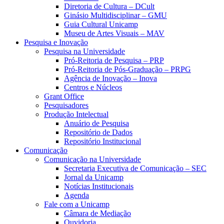
Diretoria de Cultura – DCult
Ginásio Multidisciplinar – GMU
Guia Cultural Unicamp
Museu de Artes Visuais – MAV
Pesquisa e Inovação
Pesquisa na Universidade
Pró-Reitoria de Pesquisa – PRP
Pró-Reitoria de Pós-Graduação – PRPG
Agência de Inovação – Inova
Centros e Núcleos
Grant Office
Pesquisadores
Produção Intelectual
Anuário de Pesquisa
Repositório de Dados
Repositório Institucional
Comunicação
Comunicação na Universidade
Secretaria Executiva de Comunicação – SEC
Jornal da Unicamp
Notícias Institucionais
Agenda
Fale com a Unicamp
Câmara de Mediação
Ouvidoria