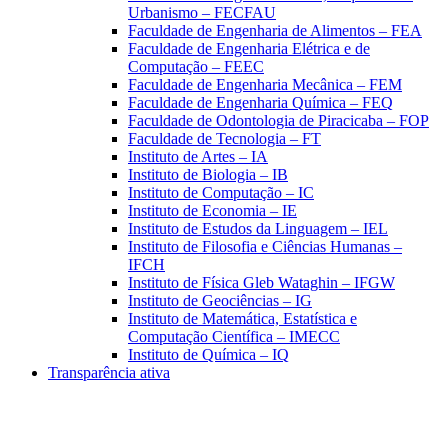
Urbanismo – FECFAU
Faculdade de Engenharia de Alimentos – FEA
Faculdade de Engenharia Elétrica e de
Computação – FEEC
Faculdade de Engenharia Mecânica – FEM
Faculdade de Engenharia Química – FEQ
Faculdade de Odontologia de Piracicaba – FOP
Faculdade de Tecnologia – FT
Instituto de Artes – IA
Instituto de Biologia – IB
Instituto de Computação – IC
Instituto de Economia – IE
Instituto de Estudos da Linguagem – IEL
Instituto de Filosofia e Ciências Humanas –
IFCH
Instituto de Física Gleb Wataghin – IFGW
Instituto de Geociências – IG
Instituto de Matemática, Estatística e
Computação Científica – IMECC
Instituto de Química – IQ
Transparência ativa
Aumentar fonte