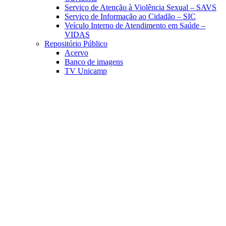
Serviço de Atenção à Violência Sexual – SAVS
Serviço de Informação ao Cidadão – SIC
Veículo Interno de Atendimento em Saúde –
VIDAS
Repositório Público
Acervo
Banco de imagens
TV Unicamp
Link para o Facebook
Link para o Linkedin