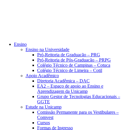
Ensino
Ensino na Universidade
Pró-Reitoria de Graduação – PRG
Pró-Reitoria de Pós-Graduação – PRPG
Colégio Técnico de Campinas – Cotuca
Colégio Técnico de Limeira – Cotil
Apoio Acadêmico
Diretoria Acadêmica – DAC
EA2 – Espaço de apoio ao Ensino e
Aprendizagem da Unicamp
Grupo Gestor de Tecnologias Educacionais –
GGTE
Estude na Unicamp
Comissão Permanente para os Vestibulares –
Comvest
Cursos
Formas de Ingresso