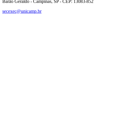
Barão Geraldo - Campinas, SP - CEP: 13083-852
secexec@unicamp.br
Link para o Facebook
Link para o Linkedin
Link para o Instagram