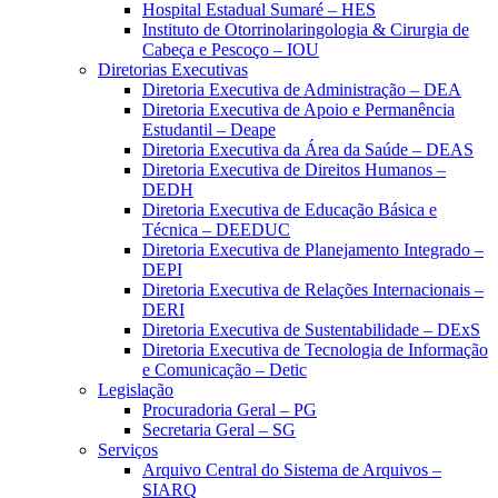
Hospital Estadual Sumaré – HES
Instituto de Otorrinolaringologia & Cirurgia de
Cabeça e Pescoço – IOU
Diretorias Executivas
Diretoria Executiva de Administração – DEA
Diretoria Executiva de Apoio e Permanência
Estudantil – Deape
Diretoria Executiva da Área da Saúde – DEAS
Diretoria Executiva de Direitos Humanos –
DEDH
Diretoria Executiva de Educação Básica e
Técnica – DEEDUC
Diretoria Executiva de Planejamento Integrado –
DEPI
Diretoria Executiva de Relações Internacionais –
DERI
Diretoria Executiva de Sustentabilidade – DExS
Diretoria Executiva de Tecnologia de Informação
e Comunicação – Detic
Legislação
Procuradoria Geral – PG
Secretaria Geral – SG
Serviços
Arquivo Central do Sistema de Arquivos –
SIARQ