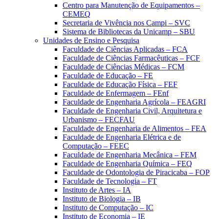
Centro para Manutenção de Equipamentos –
CEMEQ
Secretaria de Vivência nos Campi – SVC
Sistema de Bibliotecas da Unicamp – SBU
Unidades de Ensino e Pesquisa
Faculdade de Ciências Aplicadas – FCA
Faculdade de Ciências Farmacêuticas – FCF
Faculdade de Ciências Médicas – FCM
Faculdade de Educação – FE
Faculdade de Educação Física – FEF
Faculdade de Enfermagem – FEnf
Faculdade de Engenharia Agrícola – FEAGRI
Faculdade de Engenharia Civil, Arquitetura e
Urbanismo – FECFAU
Faculdade de Engenharia de Alimentos – FEA
Faculdade de Engenharia Elétrica e de
Computação – FEEC
Faculdade de Engenharia Mecânica – FEM
Faculdade de Engenharia Química – FEQ
Faculdade de Odontologia de Piracicaba – FOP
Faculdade de Tecnologia – FT
Instituto de Artes – IA
Instituto de Biologia – IB
Instituto de Computação – IC
Instituto de Economia – IE