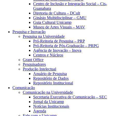
Centro de Inclusão e Integração Social – Cis-
Guanabara
Diretoria de Cultura – DCult
Ginásio Multidisciplinar – GMU
Guia Cultural Unicamp
Museu de Artes Visuais – MAV
Pesquisa e Inovação
Pesquisa na Universidade
Pró-Reitoria de Pesquisa – PRP
Pró-Reitoria de Pós-Graduação – PRPG
Agência de Inovação – Inova
Centros e Núcleos
Grant Office
Pesquisadores
Produção Intelectual
Anuário de Pesquisa
Repositório de Dados
Repositório Institucional
Comunicação
Comunicação na Universidade
Secretaria Executiva de Comunicação – SEC
Jornal da Unicamp
Notícias Institucionais
Agenda
Fale com a Unicamp