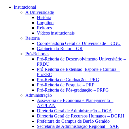
Conteúdo principal
Menu principal
Rodapé
Institucional
A Universidade
História
Logotipo
Reitores
Vídeos institucionais
Reitoria
Coordenadoria Geral da Universidade – CGU
Gabinete do Reitor – GR
Pró-Reitorias
Pró-Reitoria de Desenvolvimento Universitário –
PRDU
Pró-Reitoria de Extensão, Esporte e Cultura –
ProEEC
Pró-Reitoria de Graduação – PRG
Pró-Reitoria de Pesquisa – PRP
Pró-Reitoria de Pós-graduação – PRPG
Administração
Assessoria de Economia e Planejamento –
AEPLAN
Diretoria Geral de Administração – DGA
Diretoria Geral de Recursos Humanos – DGRH
Prefeitura do Campus de Barão Geraldo
Secretaria de Administração Regional – SAR