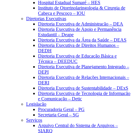
Hospital Estadual Sumaré – HES
Instituto de Otorrinolaringologia & Cirurgia de
Cabeça e Pescoço – IOU
Diretorias Executivas
Diretoria Executiva de Administração – DEA
Diretoria Executiva de Apoio e Permanência
Estudantil – Deape
Diretoria Executiva da Área da Saúde – DEAS
Diretoria Executiva de Direitos Humanos –
DEDH
Diretoria Executiva de Educação Básica e
Técnica – DEEDUC
Diretoria Executiva de Planejamento Integrado –
DEPI
Diretoria Executiva de Relações Internacionais –
DERI
Diretoria Executiva de Sustentabilidade – DExS
Diretoria Executiva de Tecnologia de Informação
e Comunicação – Detic
Legislação
Procuradoria Geral – PG
Secretaria Geral – SG
Serviços
Arquivo Central do Sistema de Arquivos –
SIARQ