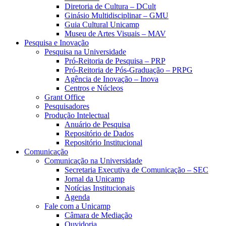
Diretoria de Cultura – DCult
Ginásio Multidisciplinar – GMU
Guia Cultural Unicamp
Museu de Artes Visuais – MAV
Pesquisa e Inovação
Pesquisa na Universidade
Pró-Reitoria de Pesquisa – PRP
Pró-Reitoria de Pós-Graduação – PRPG
Agência de Inovação – Inova
Centros e Núcleos
Grant Office
Pesquisadores
Produção Intelectual
Anuário de Pesquisa
Repositório de Dados
Repositório Institucional
Comunicação
Comunicação na Universidade
Secretaria Executiva de Comunicação – SEC
Jornal da Unicamp
Notícias Institucionais
Agenda
Fale com a Unicamp
Câmara de Mediação
Ouvidoria