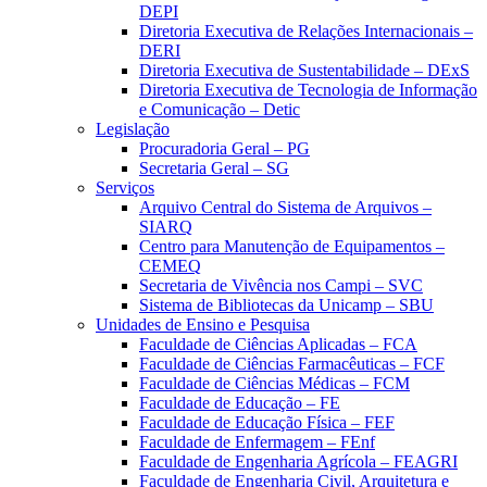
DEPI
Diretoria Executiva de Relações Internacionais –
DERI
Diretoria Executiva de Sustentabilidade – DExS
Diretoria Executiva de Tecnologia de Informação
e Comunicação – Detic
Legislação
Procuradoria Geral – PG
Secretaria Geral – SG
Serviços
Arquivo Central do Sistema de Arquivos –
SIARQ
Centro para Manutenção de Equipamentos –
CEMEQ
Secretaria de Vivência nos Campi – SVC
Sistema de Bibliotecas da Unicamp – SBU
Unidades de Ensino e Pesquisa
Faculdade de Ciências Aplicadas – FCA
Faculdade de Ciências Farmacêuticas – FCF
Faculdade de Ciências Médicas – FCM
Faculdade de Educação – FE
Faculdade de Educação Física – FEF
Faculdade de Enfermagem – FEnf
Faculdade de Engenharia Agrícola – FEAGRI
Faculdade de Engenharia Civil, Arquitetura e