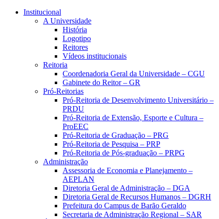
Conteúdo principal
Menu principal
Rodapé
Institucional
A Universidade
História
Logotipo
Reitores
Vídeos institucionais
Reitoria
Coordenadoria Geral da Universidade – CGU
Gabinete do Reitor – GR
Pró-Reitorias
Pró-Reitoria de Desenvolvimento Universitário –
PRDU
Pró-Reitoria de Extensão, Esporte e Cultura –
ProEEC
Pró-Reitoria de Graduação – PRG
Pró-Reitoria de Pesquisa – PRP
Pró-Reitoria de Pós-graduação – PRPG
Administração
Assessoria de Economia e Planejamento –
AEPLAN
Diretoria Geral de Administração – DGA
Diretoria Geral de Recursos Humanos – DGRH
Prefeitura do Campus de Barão Geraldo
Secretaria de Administração Regional – SAR