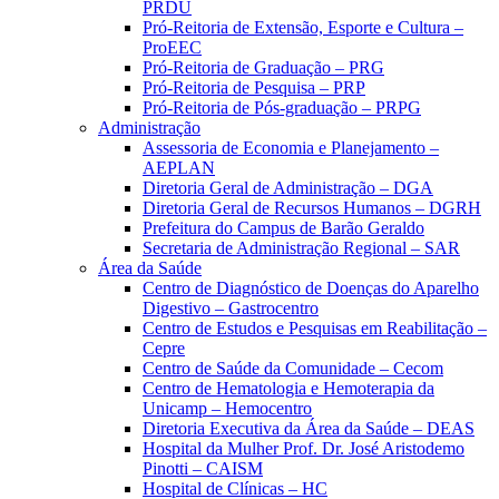
PRDU
Pró-Reitoria de Extensão, Esporte e Cultura –
ProEEC
Pró-Reitoria de Graduação – PRG
Pró-Reitoria de Pesquisa – PRP
Pró-Reitoria de Pós-graduação – PRPG
Administração
Assessoria de Economia e Planejamento –
AEPLAN
Diretoria Geral de Administração – DGA
Diretoria Geral de Recursos Humanos – DGRH
Prefeitura do Campus de Barão Geraldo
Secretaria de Administração Regional – SAR
Área da Saúde
Centro de Diagnóstico de Doenças do Aparelho
Digestivo – Gastrocentro
Centro de Estudos e Pesquisas em Reabilitação –
Cepre
Centro de Saúde da Comunidade – Cecom
Centro de Hematologia e Hemoterapia da
Unicamp – Hemocentro
Diretoria Executiva da Área da Saúde – DEAS
Hospital da Mulher Prof. Dr. José Aristodemo
Pinotti – CAISM
Hospital de Clínicas – HC