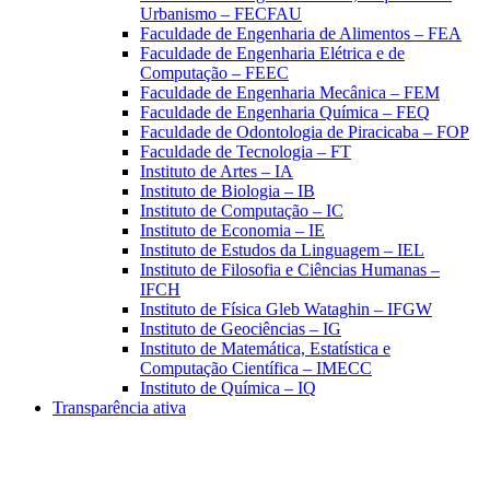
Urbanismo – FECFAU
Faculdade de Engenharia de Alimentos – FEA
Faculdade de Engenharia Elétrica e de
Computação – FEEC
Faculdade de Engenharia Mecânica – FEM
Faculdade de Engenharia Química – FEQ
Faculdade de Odontologia de Piracicaba – FOP
Faculdade de Tecnologia – FT
Instituto de Artes – IA
Instituto de Biologia – IB
Instituto de Computação – IC
Instituto de Economia – IE
Instituto de Estudos da Linguagem – IEL
Instituto de Filosofia e Ciências Humanas –
IFCH
Instituto de Física Gleb Wataghin – IFGW
Instituto de Geociências – IG
Instituto de Matemática, Estatística e
Computação Científica – IMECC
Instituto de Química – IQ
Transparência ativa
Aumentar fonte