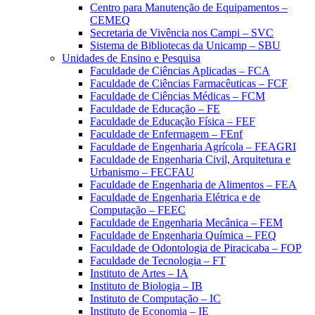
Centro para Manutenção de Equipamentos –
CEMEQ
Secretaria de Vivência nos Campi – SVC
Sistema de Bibliotecas da Unicamp – SBU
Unidades de Ensino e Pesquisa
Faculdade de Ciências Aplicadas – FCA
Faculdade de Ciências Farmacêuticas – FCF
Faculdade de Ciências Médicas – FCM
Faculdade de Educação – FE
Faculdade de Educação Física – FEF
Faculdade de Enfermagem – FEnf
Faculdade de Engenharia Agrícola – FEAGRI
Faculdade de Engenharia Civil, Arquitetura e
Urbanismo – FECFAU
Faculdade de Engenharia de Alimentos – FEA
Faculdade de Engenharia Elétrica e de
Computação – FEEC
Faculdade de Engenharia Mecânica – FEM
Faculdade de Engenharia Química – FEQ
Faculdade de Odontologia de Piracicaba – FOP
Faculdade de Tecnologia – FT
Instituto de Artes – IA
Instituto de Biologia – IB
Instituto de Computação – IC
Instituto de Economia – IE