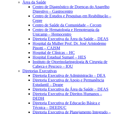
Área da Saúde
Centro de Diagnóstico de Doenças do Aparelho
Digestivo – Gastrocentro
Centro de Estudos e Pesquisas em Reabilitação –
Cepre
Centro de Saúde da Comunidade – Cecom
Centro de Hematologia e Hemoterapia da
Unicamp – Hemocentro
Diretoria Executiva da Área da Saúde – DEAS
Hospital da Mulher Prof. Dr. José Aristodemo
Pinotti – CAISM
Hospital de Clínicas – HC
Hospital Estadual Sumaré – HES
Instituto de Otorrinolaringologia & Cirurgia de
Cabeça e Pescoço – IOU
Diretorias Executivas
Diretoria Executiva de Administração – DEA
Diretoria Executiva de Apoio e Permanência
Estudantil – Deape
Diretoria Executiva da Área da Saúde – DEAS
Diretoria Executiva de Direitos Humanos –
DEDH
Diretoria Executiva de Educação Básica e
Técnica – DEEDUC
Diretoria Executiva de Planejamento Integrado –