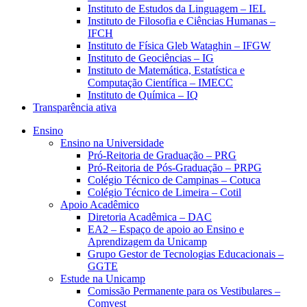
Instituto de Estudos da Linguagem – IEL
Instituto de Filosofia e Ciências Humanas –
IFCH
Instituto de Física Gleb Wataghin – IFGW
Instituto de Geociências – IG
Instituto de Matemática, Estatística e
Computação Científica – IMECC
Instituto de Química – IQ
Transparência ativa
Ensino
Ensino na Universidade
Pró-Reitoria de Graduação – PRG
Pró-Reitoria de Pós-Graduação – PRPG
Colégio Técnico de Campinas – Cotuca
Colégio Técnico de Limeira – Cotil
Apoio Acadêmico
Diretoria Acadêmica – DAC
EA2 – Espaço de apoio ao Ensino e
Aprendizagem da Unicamp
Grupo Gestor de Tecnologias Educacionais –
GGTE
Estude na Unicamp
Comissão Permanente para os Vestibulares –
Comvest