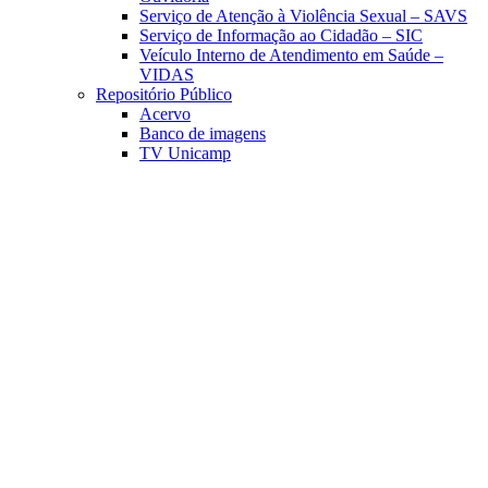
Serviço de Atenção à Violência Sexual – SAVS
Serviço de Informação ao Cidadão – SIC
Veículo Interno de Atendimento em Saúde –
VIDAS
Repositório Público
Acervo
Banco de imagens
TV Unicamp
Link para o Facebook
Link para o Linkedin