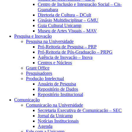
Centro de Inclusão e Integração Social – Cis-
Guanabara
Diretoria de Cultura – DCult
Ginásio Multidisciplinar – GMU
Guia Cultural Unicamp
Museu de Artes Visuais – MAV
Pesquisa e Inovação
Pesquisa na Universidade
Pró-Reitoria de Pesquisa – PRP
Pró-Reitoria de Pós-Graduação – PRPG
Agência de Inovação – Inova
Centros e Núcleos
Grant Office
Pesquisadores
Produção Intelectual
Anuário de Pesquisa
Repositório de Dados
Repositório Institucional
Comunicação
Comunicação na Universidade
Secretaria Executiva de Comunicação – SEC
Jornal da Unicamp
Notícias Institucionais
Agenda
Fale com a Unicamp