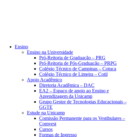
Ensino
Ensino na Universidade
Pró-Reitoria de Graduação – PRG
Pró-Reitoria de Pós-Graduação – PRPG
Colégio Técnico de Campinas – Cotuca
Colégio Técnico de Limeira – Cotil
Apoio Acadêmico
Diretoria Acadêmica – DAC
EA2 – Espaço de apoio ao Ensino e
Aprendizagem da Unicamp
Grupo Gestor de Tecnologias Educacionais –
GGTE
Estude na Unicamp
Comissão Permanente para os Vestibulares –
Comvest
Cursos
Formas de Ingresso