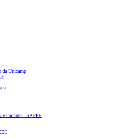
m da Unicamp
TE
vest
 ao Estudante – SAPPE
oEEC