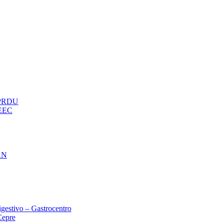
– PRDU
oEEC
AN
gestivo – Gastrocentro
Cepre