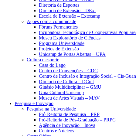
Diretoria de Esportes
Diretoria de Extensão – DExt
Escola de Extensão – Extecamp
Ações com a comunidade
Fóruns Permanentes
Incubadora Tecnológica de Cooperativas Popular
Museu Exploratório de Ciências
Programa UniversIdade
Projetos de Extensão
Unicamp de Portas Abertas – UPA
Cultura e esporte
Casa do Lago
Centro de Convenções – CDC
Centro de Inclusão e Integração Social – Cis-Gua
Diretoria de Cultura – DCult
Ginásio Multidisciplinar – GMU
Guia Cultural Unicamp
Museu de Artes Visuais – MAV
Pesquisa e Inovação
Pesquisa na Universidade
Pró-Reitoria de Pesquisa – PRP
Pró-Reitoria de Pós-Graduação – PRPG
Agência de Inovação – Inova
Centros e Núcleos