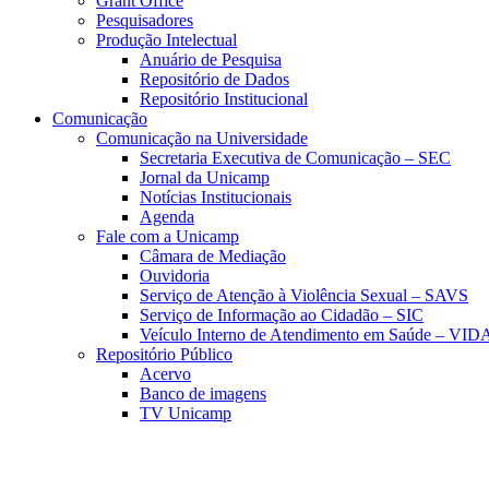
Grant Office
Pesquisadores
Produção Intelectual
Anuário de Pesquisa
Repositório de Dados
Repositório Institucional
Comunicação
Comunicação na Universidade
Secretaria Executiva de Comunicação – SEC
Jornal da Unicamp
Notícias Institucionais
Agenda
Fale com a Unicamp
Câmara de Mediação
Ouvidoria
Serviço de Atenção à Violência Sexual – SAVS
Serviço de Informação ao Cidadão – SIC
Veículo Interno de Atendimento em Saúde – VID
Repositório Público
Acervo
Banco de imagens
TV Unicamp
Link para o Faceboo