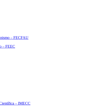
rbanismo – FECFAU
ão – FEEC
o Científica – IMECC