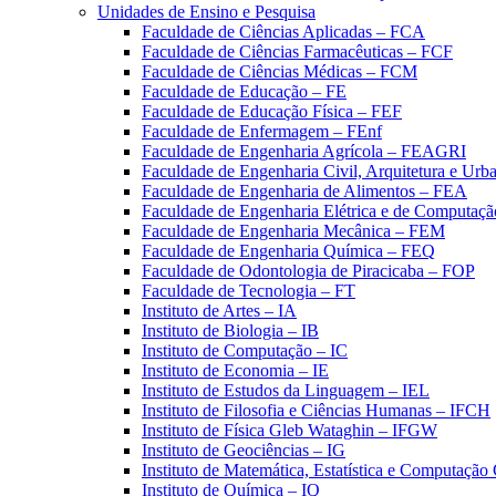
Unidades de Ensino e Pesquisa
Faculdade de Ciências Aplicadas – FCA
Faculdade de Ciências Farmacêuticas – FCF
Faculdade de Ciências Médicas – FCM
Faculdade de Educação – FE
Faculdade de Educação Física – FEF
Faculdade de Enfermagem – FEnf
Faculdade de Engenharia Agrícola – FEAGRI
Faculdade de Engenharia Civil, Arquitetura e U
Faculdade de Engenharia de Alimentos – FEA
Faculdade de Engenharia Elétrica e de Computaç
Faculdade de Engenharia Mecânica – FEM
Faculdade de Engenharia Química – FEQ
Faculdade de Odontologia de Piracicaba – FOP
Faculdade de Tecnologia – FT
Instituto de Artes – IA
Instituto de Biologia – IB
Instituto de Computação – IC
Instituto de Economia – IE
Instituto de Estudos da Linguagem – IEL
Instituto de Filosofia e Ciências Humanas – IFCH
Instituto de Física Gleb Wataghin – IFGW
Instituto de Geociências – IG
Instituto de Matemática, Estatística e Computaçã
Instituto de Química – IQ