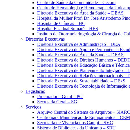
Centro de Saúde da Comunidade – Cecom
Centro de Hematologia e Hemoterapia da Unicam
Diretoria Executiva da Área da Saúde – DEAS
Hospital da Mulher Prof. Dr. José Aristodemo Pi
Hospital de Clínicas – HC
Hospital Estadual Sumaré – HES
Instituto de Otorrinolaringologia & Cirurgia de C
Diretorias Executivas
Diretoria Executiva de Administração – DEA
Diretoria Executiva de Apoio e Permanência Estud
Diretoria Executiva da Área da Saúde – DEAS
Diretoria Executiva de Direitos Humanos – DED
Diretoria Executiva de Educação Básica e Técn
Diretoria Executiva de Planejamento Integrado –
Diretoria Executiva de Relações Internacionais –
Diretoria Executiva de Sustentabilidade – DExS
Diretoria Executiva de Tecnologia de Informação
Legislação
Procuradoria Geral – PG
Secretaria Geral – SG
Serviços
Arquivo Central do Sistema de Arquivos – SIAR
Centro para Manutenção de Equipamentos – CE
Secretaria de Vivência nos Campi – SVC
Sistema de Bibliotecas da Unicamp – SBU