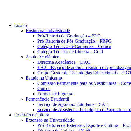
Ensino
Ensino na Universidade
Pró-Reitoria de Graduação – PRG
Pró-Reitoria de Pós-Graduação – PRPG
Colégio Técnico de Campinas – Cotuca
Colégio Técnico de Limeira – Cotil
Apoio Acadêmico
Diretoria Acadêmica – DAC
EA2 – Espaço de apoio ao Ensino e Aprendizage
Grupo Gestor de Tecnologias Educacionais – GG
Estude na Unicamp
Comissão Permanente para os Vestibulares – Com
Cursos
Formas de Ingresso
Permanência Estudantil
Serviço de Apoio ao Estudante – SAE
Serviço de Assistência Psicológica e Psiquiátrica
Extensão e Cultura
Extensão na Universidade
Pró-Reitoria de Extensão, Esporte e Cultura – Pr
Diretoria de Cultura – DCult