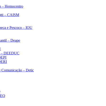
p – Hemocentro
notti – CAISM
abeça e Pescoço – IOU
antil – Deape
H
ica – DEEDUC
 DEPI
 DERI
 e Comunicação – Detic
Q
MEQ