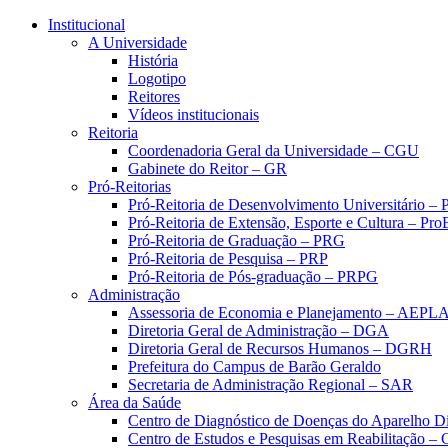
Conteúdo principal
Menu principal
Rodapé
Institucional
A Universidade
História
Logotipo
Reitores
Vídeos institucionais
Reitoria
Coordenadoria Geral da Universidade – CGU
Gabinete do Reitor – GR
Pró-Reitorias
Pró-Reitoria de Desenvolvimento Universitário 
Pró-Reitoria de Extensão, Esporte e Cultura – Pr
Pró-Reitoria de Graduação – PRG
Pró-Reitoria de Pesquisa – PRP
Pró-Reitoria de Pós-graduação – PRPG
Administração
Assessoria de Economia e Planejamento – AEPL
Diretoria Geral de Administração – DGA
Diretoria Geral de Recursos Humanos – DGRH
Prefeitura do Campus de Barão Geraldo
Secretaria de Administração Regional – SAR
Área da Saúde
Centro de Diagnóstico de Doenças do Aparelho Di
Centro de Estudos e Pesquisas em Reabilitação – 