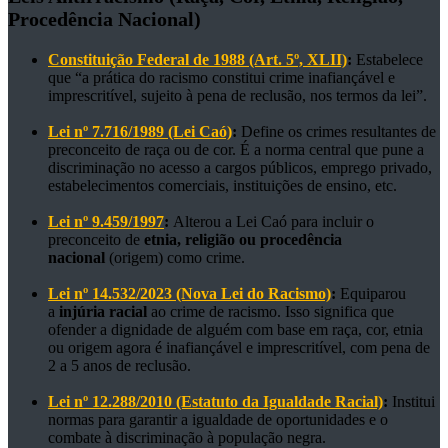
Procedência Nacional)
Constituição Federal de 1988 (Art. 5º, XLII)
:
Estabelece
que “a prática do racismo constitui crime inafiançável e
imprescritível, sujeito à pena de reclusão, nos termos da lei”.
Lei nº 7.716/1989 (Lei Caó)
:
Define os crimes resultantes de
preconceito de raça ou de cor. É a norma central que pune a
discriminação no acesso a cargos públicos, emprego privado,
estabelecimentos comerciais, instituições de ensino, etc.
Lei nº 9.459/1997
:
Alterou a Lei Caó para incluir o
preconceito de
etnia, religião ou procedência
nacional
(origem) como crime.
Lei nº 14.532/2023 (Nova Lei do Racismo)
:
Equiparou
a
injúria racial
ao crime de racismo. Isso significa que
ofender a dignidade de alguém com base em raça, cor, etnia
ou origem agora é inafiançável e imprescritível, com pena de
2 a 5 anos de reclusão.
Lei nº 12.288/2010 (Estatuto da Igualdade Racial)
:
Institui
normas para garantir a igualdade de oportunidades e o
combate à discriminação à população negra.