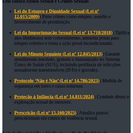
Leis contra Abuso Sexual e Crimes Sexuais
Lei do Estupro e Dignidade Sexual (Lei nº
12.015/2009)
:
Pune crimes como estupro, assédio e
favorecimento de prostituição.
Lei da Importunação Sexual (Lei nº 13.718/2018)
:
Tipifica
atos libidinosos sem consentimento, aumenta penas para
estupro coletivo e torna a ação penal incondicionada.
Lei do Minuto Seguinte (Lei nº 12.845/2013)
:
Garante
atendimento imediato, gratuito e humanizado no Sistema
Único de Saúde (SUS), incluindo profilaxia de infecções
sexualmente transmissíveis (ISTs) e gravidez.
Protocolo ‘Não é Não’ (Lei nº 14.786/2023)
:
Medida de
segurança em bares e casas noturnas.
Proteção à Infância (Lei nº 14.811/2024)
:
Combate abuso e
exploração sexual de menores.
Prescrição (Lei nº 15.160/2025)
:
Atualiza prazos
prescricionais em crimes de violência sexual.