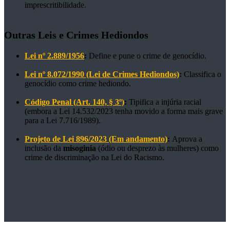
imprescritibilidade.
Outras Leis e Crimes Hediondos
Lei nº 2.889/1956
:
Define e pune o crime de genocídio.
Lei nº 8.072/1990 (Lei de Crimes Hediondos)
:
Classifica o
genocídio como crime hediondo.
Código Penal (Art. 140, § 3º)
:
Tipifica a injúria racial
(embora a Lei 14.532/2023 tenha movido a forma mais grave
para a Lei 7.716/1989).
Projeto de Lei 896/2023 (Em andamento)
:
Aprova a
inclusão da
misoginia
(ódio ou desprezo às mulheres) como
crime de discriminação na Lei do Racismo.