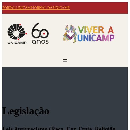
Conteúdo principal
Menu principal
Rodapé
PORTAL UNICAMP
JORNAL DA UNICAMP
Legislação
Leis Antirracismo (Raça, Cor, Etnia, Religião,