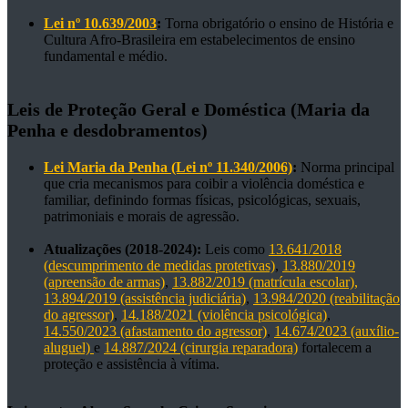
Lei nº 10.639/2003
:
Torna obrigatório o ensino de História e
Cultura Afro-Brasileira em estabelecimentos de ensino
fundamental e médio.
Leis de Proteção Geral e Doméstica (Maria da
Penha e desdobramentos)
Lei Maria da Penha (Lei nº 11.340/2006)
:
Norma principal
que cria mecanismos para coibir a violência doméstica e
familiar, definindo formas físicas, psicológicas, sexuais,
patrimoniais e morais de agressão.
Atualizações (2018-2024):
Leis como
13.641/2018
(descumprimento de medidas protetivas)
,
13.880/2019
(apreensão de armas)
,
13.882/2019 (matrícula escolar),
13.894/2019 (assistência judiciária)
,
13.984/2020 (reabilitação
do agressor)
,
14.188/2021 (violência psicológica)
,
14.550/2023 (afastamento do agressor)
,
14.674/2023 (auxílio-
aluguel)
e
14.887/2024 (cirurgia reparadora)
fortalecem a
proteção e assistência à vítima.