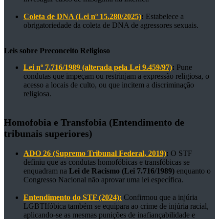
Coleta de DNA (Lei nº 15.280/2025)
:
Estabelece a
obrigatoriedade da coleta de DNA de agressores sexuais.
Leis sobre
Preconceito Religioso
Lei nº 7.716/1989 (alterada pela Lei 9.459/97)
:
Pune
condutas que impeçam ou restrinjam a expressão religiosa, o
acesso a locais de culto, ou que incitem a discriminação
religiosa.
Homofobia e Transfobia (Entendimento de
tribunais superiores)
ADO 26 (Supremo Tribunal Federal, 2019)
:
O STF
definiu que as condutas homofóbicas e transfóbicas se
enquadram na
Lei de Racismo (Lei 7.716/1989)
enquanto o
Congresso Nacional não aprovar uma lei específica.
Entendimento do STF (2024):
Confirmou que a injúria
LGBTIfóbica também se equipara ao crime de injúria racial,
aplicando-se as mesmas punições de inafiançabilidade e