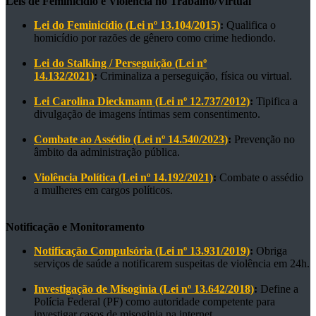
Leis de Feminicídio e Violência no Trabalho/Virtual
Lei do Feminicídio (Lei nº 13.104/2015)
:
Qualifica o
homicídio por razões de gênero como crime hediondo.
Lei do Stalking / Perseguição (Lei nº
14.132/2021)
:
Criminaliza a perseguição, física ou virtual.
Lei Carolina Dieckmann (Lei nº 12.737/2012)
:
Tipifica a
divulgação de imagens íntimas sem consentimento.
Combate ao Assédio (Lei nº 14.540/2023)
:
Prevenção no
âmbito da administração pública.
Violência Política (Lei nº 14.192/2021)
:
Combate o assédio
a mulheres em cargos políticos.
Notificação e Monitoramento
Notificação Compulsória (Lei nº 13.931/2019)
:
Obriga
serviços de saúde a notificarem suspeitas de violência em 24h.
Investigação de Misoginia (Lei nº 13.642/2018)
:
Define a
Polícia Federal (PF) como autoridade competente para
investigar casos de misoginia na internet.