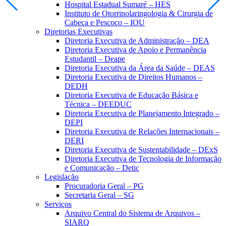
Slide anterior
Pró
Hospital Estadual Sumaré – HES
Instituto de Otorrinolaringologia & Cirurgia de
Cabeça e Pescoço – IOU
Diretorias Executivas
Diretoria Executiva de Administração – DEA
Diretoria Executiva de Apoio e Permanência
Estudantil – Deape
Diretoria Executiva da Área da Saúde – DEAS
Diretoria Executiva de Direitos Humanos –
DEDH
Diretoria Executiva de Educação Básica e
Técnica – DEEDUC
Diretoria Executiva de Planejamento Integrado –
DEPI
Diretoria Executiva de Relações Internacionais –
DERI
Diretoria Executiva de Sustentabilidade – DExS
Diretoria Executiva de Tecnologia de Informação
e Comunicação – Detic
Legislação
Procuradoria Geral – PG
Secretaria Geral – SG
Serviços
Arquivo Central do Sistema de Arquivos –
SIARQ