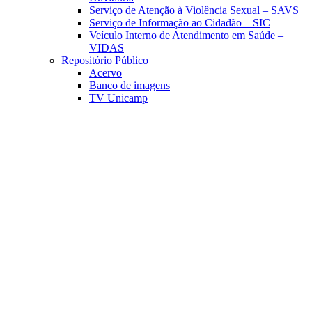
Serviço de Atenção à Violência Sexual – SAVS
Serviço de Informação ao Cidadão – SIC
Veículo Interno de Atendimento em Saúde –
VIDAS
Repositório Público
Acervo
Banco de imagens
TV Unicamp
Link para o Facebook
Link para o Linkedin