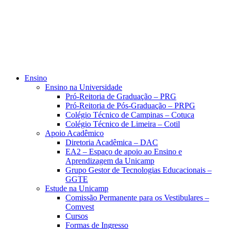
Ensino
Ensino na Universidade
Pró-Reitoria de Graduação – PRG
Pró-Reitoria de Pós-Graduação – PRPG
Colégio Técnico de Campinas – Cotuca
Colégio Técnico de Limeira – Cotil
Apoio Acadêmico
Diretoria Acadêmica – DAC
EA2 – Espaço de apoio ao Ensino e
Aprendizagem da Unicamp
Grupo Gestor de Tecnologias Educacionais –
GGTE
Estude na Unicamp
Comissão Permanente para os Vestibulares –
Comvest
Cursos
Formas de Ingresso