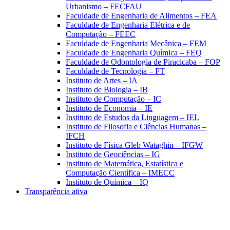
Urbanismo – FECFAU
Faculdade de Engenharia de Alimentos – FEA
Faculdade de Engenharia Elétrica e de
Computação – FEEC
Faculdade de Engenharia Mecânica – FEM
Faculdade de Engenharia Química – FEQ
Faculdade de Odontologia de Piracicaba – FOP
Faculdade de Tecnologia – FT
Instituto de Artes – IA
Instituto de Biologia – IB
Instituto de Computação – IC
Instituto de Economia – IE
Instituto de Estudos da Linguagem – IEL
Instituto de Filosofia e Ciências Humanas –
IFCH
Instituto de Física Gleb Wataghin – IFGW
Instituto de Geociências – IG
Instituto de Matemática, Estatística e
Computação Científica – IMECC
Instituto de Química – IQ
Transparência ativa
Aumentar fonte