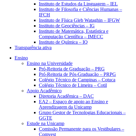
Instituto de Estudos da Linguagem – IEL
Instituto de Filosofia e Ciências Humanas –
IFCH
Instituto de Física Gleb Wataghin – IFGW
Instituto de Geociências – IG
Instituto de Matemática, Estatística e
Computação Científica – IMECC
Instituto de Química – IQ
Transparência ativa
Ensino
Ensino na Universidade
Pró-Reitoria de Graduação – PRG
Pró-Reitoria de Pós-Graduação – PRPG
Colégio Técnico de Campinas – Cotuca
Colégio Técnico de Limeira – Cotil
Apoio Acadêmico
Diretoria Acadêmica – DAC
EA2 – Espaço de apoio ao Ensino e
Aprendizagem da Unicamp
Grupo Gestor de Tecnologias Educacionais –
GGTE
Estude na Unicamp
Comissão Permanente para os Vestibulares –
Comvest