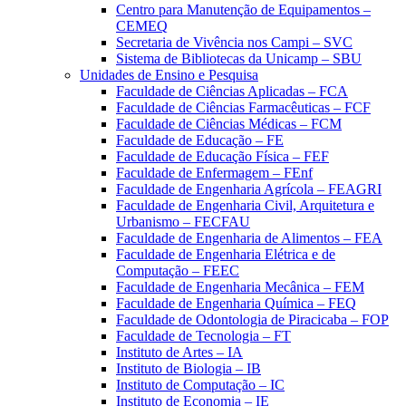
Centro para Manutenção de Equipamentos –
CEMEQ
Secretaria de Vivência nos Campi – SVC
Sistema de Bibliotecas da Unicamp – SBU
Unidades de Ensino e Pesquisa
Faculdade de Ciências Aplicadas – FCA
Faculdade de Ciências Farmacêuticas – FCF
Faculdade de Ciências Médicas – FCM
Faculdade de Educação – FE
Faculdade de Educação Física – FEF
Faculdade de Enfermagem – FEnf
Faculdade de Engenharia Agrícola – FEAGRI
Faculdade de Engenharia Civil, Arquitetura e
Urbanismo – FECFAU
Faculdade de Engenharia de Alimentos – FEA
Faculdade de Engenharia Elétrica e de
Computação – FEEC
Faculdade de Engenharia Mecânica – FEM
Faculdade de Engenharia Química – FEQ
Faculdade de Odontologia de Piracicaba – FOP
Faculdade de Tecnologia – FT
Instituto de Artes – IA
Instituto de Biologia – IB
Instituto de Computação – IC
Instituto de Economia – IE