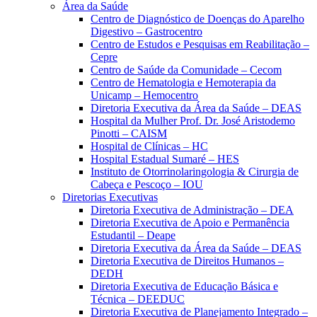
Área da Saúde
Centro de Diagnóstico de Doenças do Aparelho
Digestivo – Gastrocentro
Centro de Estudos e Pesquisas em Reabilitação –
Cepre
Centro de Saúde da Comunidade – Cecom
Centro de Hematologia e Hemoterapia da
Unicamp – Hemocentro
Diretoria Executiva da Área da Saúde – DEAS
Hospital da Mulher Prof. Dr. José Aristodemo
Pinotti – CAISM
Hospital de Clínicas – HC
Hospital Estadual Sumaré – HES
Instituto de Otorrinolaringologia & Cirurgia de
Cabeça e Pescoço – IOU
Diretorias Executivas
Diretoria Executiva de Administração – DEA
Diretoria Executiva de Apoio e Permanência
Estudantil – Deape
Diretoria Executiva da Área da Saúde – DEAS
Diretoria Executiva de Direitos Humanos –
DEDH
Diretoria Executiva de Educação Básica e
Técnica – DEEDUC
Diretoria Executiva de Planejamento Integrado –