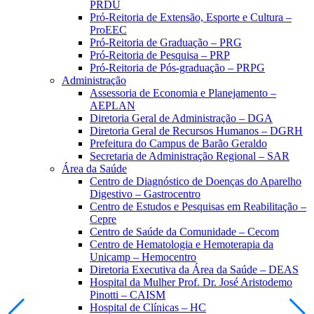
PRDU
Pró-Reitoria de Extensão, Esporte e Cultura –
ProEEC
Pró-Reitoria de Graduação – PRG
Pró-Reitoria de Pesquisa – PRP
Pró-Reitoria de Pós-graduação – PRPG
Administração
Assessoria de Economia e Planejamento –
AEPLAN
Diretoria Geral de Administração – DGA
Diretoria Geral de Recursos Humanos – DGRH
Prefeitura do Campus de Barão Geraldo
Secretaria de Administração Regional – SAR
Área da Saúde
Centro de Diagnóstico de Doenças do Aparelho
Digestivo – Gastrocentro
Centro de Estudos e Pesquisas em Reabilitação –
Cepre
Centro de Saúde da Comunidade – Cecom
Centro de Hematologia e Hemoterapia da
Unicamp – Hemocentro
Diretoria Executiva da Área da Saúde – DEAS
Hospital da Mulher Prof. Dr. José Aristodemo
Pinotti – CAISM
Hospital de Clínicas – HC