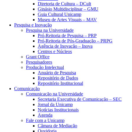
Diretoria de Cultura – DCult
Ginásio Multidisciplinar – GMU
Guia Cultural Unicamp
Museu de Artes Visuais – MAV
Pesquisa e Inovação
Pesquisa na Universidade
Pró-Reitoria de Pesquisa – PRP
Pró-Reitoria de Pós-Graduação – PRPG
Agência de Inovação – Inova
Centros e Núcleos
Grant Office
Pesquisadores
Produção Intelectual
Anuário de Pesquisa
Repositório de Dados
Repositório Institucional
Comunicação
Comunicação na Universidade
Secretaria Executiva de Comunicação – SEC
Jornal da Unicamp
Notícias Institucionais
Agenda
Fale com a Unicamp
Câmara de Mediação
Ouvidoria