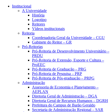
Página Inicial Portal Unicamp
Conteúdo principal
Menu principal
Rodapé
Institucional
A Universidade
História
Logotipo
Reitores
Vídeos institucionais
Reitoria
Coordenadoria Geral da Universidade – CGU
Gabinete do Reitor – GR
Pró-Reitorias
Pró-Reitoria de Desenvolvimento Universitário –
PRDU
Pró-Reitoria de Extensão, Esporte e Cultura –
ProEEC
Pró-Reitoria de Graduação – PRG
Pró-Reitoria de Pesquisa – PRP
Pró-Reitoria de Pós-graduação – PRPG
Administração
Assessoria de Economia e Planejamento –
AEPLAN
Diretoria Geral de Administração – DGA
Diretoria Geral de Recursos Humanos – DGRH
Prefeitura do Campus de Barão Geraldo
Secretaria de Administração Regional – SAR