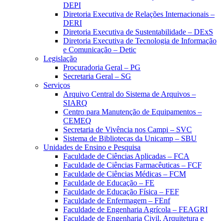
DEPI
Diretoria Executiva de Relações Internacionais –
DERI
Diretoria Executiva de Sustentabilidade – DExS
Diretoria Executiva de Tecnologia de Informação
e Comunicação – Detic
Legislação
Procuradoria Geral – PG
Secretaria Geral – SG
Serviços
Arquivo Central do Sistema de Arquivos –
SIARQ
Centro para Manutenção de Equipamentos –
CEMEQ
Secretaria de Vivência nos Campi – SVC
Sistema de Bibliotecas da Unicamp – SBU
Unidades de Ensino e Pesquisa
Faculdade de Ciências Aplicadas – FCA
Faculdade de Ciências Farmacêuticas – FCF
Faculdade de Ciências Médicas – FCM
Faculdade de Educação – FE
Faculdade de Educação Física – FEF
Faculdade de Enfermagem – FEnf
Faculdade de Engenharia Agrícola – FEAGRI
Faculdade de Engenharia Civil, Arquitetura e