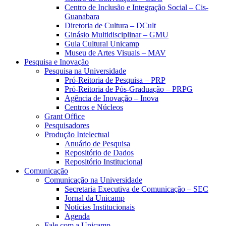
Centro de Inclusão e Integração Social – Cis-
Guanabara
Diretoria de Cultura – DCult
Ginásio Multidisciplinar – GMU
Guia Cultural Unicamp
Museu de Artes Visuais – MAV
Pesquisa e Inovação
Pesquisa na Universidade
Pró-Reitoria de Pesquisa – PRP
Pró-Reitoria de Pós-Graduação – PRPG
Agência de Inovação – Inova
Centros e Núcleos
Grant Office
Pesquisadores
Produção Intelectual
Anuário de Pesquisa
Repositório de Dados
Repositório Institucional
Comunicação
Comunicação na Universidade
Secretaria Executiva de Comunicação – SEC
Jornal da Unicamp
Notícias Institucionais
Agenda
Fale com a Unicamp