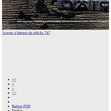
Acesse a íntegra da edição 747
Primeira página
<<
Voltar
<
Próxima página
>
Última página
>>
Aumentar
Diminuir
Baixar PDF
Fechar