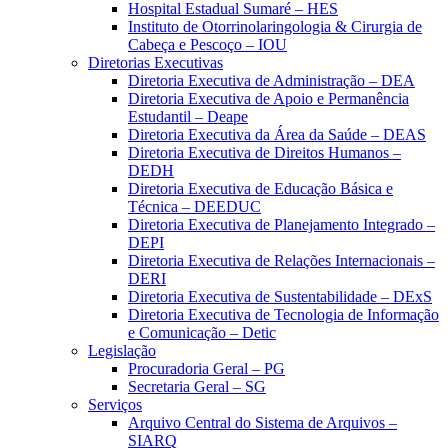
Hospital Estadual Sumaré – HES
Instituto de Otorrinolaringologia & Cirurgia de
Cabeça e Pescoço – IOU
Diretorias Executivas
Diretoria Executiva de Administração – DEA
Diretoria Executiva de Apoio e Permanência
Estudantil – Deape
Diretoria Executiva da Área da Saúde – DEAS
Diretoria Executiva de Direitos Humanos –
DEDH
Diretoria Executiva de Educação Básica e
Técnica – DEEDUC
Diretoria Executiva de Planejamento Integrado –
DEPI
Diretoria Executiva de Relações Internacionais –
DERI
Diretoria Executiva de Sustentabilidade – DExS
Diretoria Executiva de Tecnologia de Informação
e Comunicação – Detic
Legislação
Procuradoria Geral – PG
Secretaria Geral – SG
Serviços
Arquivo Central do Sistema de Arquivos –
SIARQ