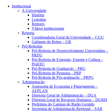
Conteúdo principal
Menu principal
Rodapé
Institucional
A Universidade
História
Logotipo
Reitores
Vídeos institucionais
Reitoria
Coordenadoria Geral da Universidade – CGU
Gabinete do Reitor – GR
Pró-Reitorias
Pró-Reitoria de Desenvolvimento Universitário –
PRDU
Pró-Reitoria de Extensão, Esporte e Cultura –
ProEEC
Pró-Reitoria de Graduação – PRG
Pró-Reitoria de Pesquisa – PRP
Pró-Reitoria de Pós-graduação – PRPG
Administração
Assessoria de Economia e Planejamento –
AEPLAN
Diretoria Geral de Administração – DGA
Diretoria Geral de Recursos Humanos – DGRH
Prefeitura do Campus de Barão Geraldo
Secretaria de Administração Regional – SAR