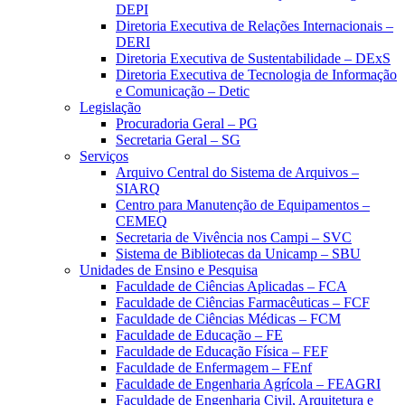
DEPI
Diretoria Executiva de Relações Internacionais –
DERI
Diretoria Executiva de Sustentabilidade – DExS
Diretoria Executiva de Tecnologia de Informação
e Comunicação – Detic
Legislação
Procuradoria Geral – PG
Secretaria Geral – SG
Serviços
Arquivo Central do Sistema de Arquivos –
SIARQ
Centro para Manutenção de Equipamentos –
CEMEQ
Secretaria de Vivência nos Campi – SVC
Sistema de Bibliotecas da Unicamp – SBU
Unidades de Ensino e Pesquisa
Faculdade de Ciências Aplicadas – FCA
Faculdade de Ciências Farmacêuticas – FCF
Faculdade de Ciências Médicas – FCM
Faculdade de Educação – FE
Faculdade de Educação Física – FEF
Faculdade de Enfermagem – FEnf
Faculdade de Engenharia Agrícola – FEAGRI
Faculdade de Engenharia Civil, Arquitetura e