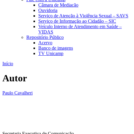
Câmara de Mediação
Ouvidoria
Serviço de Atenção à Violência Sexual – SAVS
Serviço de Informação ao Cidadão – SIC
Veículo Interno de Atendimento em Saúde –
VIDAS
Repositório Público
Acervo
Banco de imagens
TV Unicamp
Início
Autor
Paulo Cavalheri
Secretaria Executiva de Comunicação