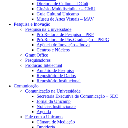
Diretoria de Cultura – DCult
Ginásio Multidisciplinar – GMU
Guia Cultural Unicamp
Museu de Artes Visuais – MAV
Pesquisa e Inovação
Pesquisa na Universidade
Pró-Reitoria de Pesquisa – PRP
Pró-Reitoria de Pós-Graduação – PRPG
Agência de Inovação – Inova
Centros e Núcleos
Grant Office
Pesquisadores
Produção Intelectual
Anuário de Pesquisa
Repositório de Dados
Repositório Institucional
Comunicação
Comunicação na Universidade
Secretaria Executiva de Comunicação – SEC
Jornal da Unicamp
Notícias Institucionais
Agenda
Fale com a Unicamp
Câmara de Mediação
Ouvidoria