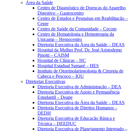
Área da Saúde
Centro de Diagnóstico de Doenças do Aparelho
Digestivo – Gastrocentro
Centro de Estudos e Pesquisas em Reabilitação –
Cepre
Centro de Saúde da Comunidade – Cecom
Centro de Hematologia e Hemoterapia da
Unicamp – Hemocentro
Diretoria Executiva da Área da Saúde – DEAS
Hospital da Mulher Prof. Dr. José Aristodemo
Pinotti – CAISM
Hospital de Clínicas – HC
Hospital Estadual Sumaré – HES
Instituto de Otorrinolaringologia & Cirurgia de
Cabeça e Pescoço – IOU
Diretorias Executivas
Diretoria Executiva de Administração – DEA
Diretoria Executiva de Apoio e Permanência
Estudantil – Deape
Diretoria Executiva da Área da Saúde – DEAS
Diretoria Executiva de Direitos Humanos –
DEDH
Diretoria Executiva de Educação Básica e
Técnica – DEEDUC
Diretoria Executiva de Planejamento Integrado –