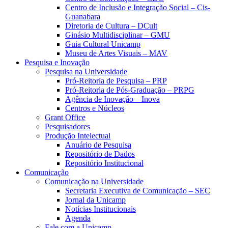
Centro de Inclusão e Integração Social – Cis-
Guanabara
Diretoria de Cultura – DCult
Ginásio Multidisciplinar – GMU
Guia Cultural Unicamp
Museu de Artes Visuais – MAV
Pesquisa e Inovação
Pesquisa na Universidade
Pró-Reitoria de Pesquisa – PRP
Pró-Reitoria de Pós-Graduação – PRPG
Agência de Inovação – Inova
Centros e Núcleos
Grant Office
Pesquisadores
Produção Intelectual
Anuário de Pesquisa
Repositório de Dados
Repositório Institucional
Comunicação
Comunicação na Universidade
Secretaria Executiva de Comunicação – SEC
Jornal da Unicamp
Notícias Institucionais
Agenda
Fale com a Unicamp