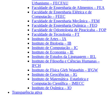
Urbanismo – FECFAU
Faculdade de Engenharia de Alimentos – FEA
Faculdade de Engenharia Elétrica e de
Computação – FEEC
Faculdade de Engenharia Mecânica – FEM
Faculdade de Engenharia Química – FEQ
Faculdade de Odontologia de Piracicaba – FOP
Faculdade de Tecnologia – FT
Instituto de Artes – IA
Instituto de Biologia – IB
Instituto de Computação – IC
Instituto de Economia – IE
Instituto de Estudos da Linguagem – IEL
Instituto de Filosofia e Ciências Humanas –
IFCH
Instituto de Física Gleb Wataghin – IFGW
Instituto de Geociências – IG
Instituto de Matemática, Estatística e
Computação Científica – IMECC
Instituto de Química – IQ
Transparência ativa
Aumentar fonte