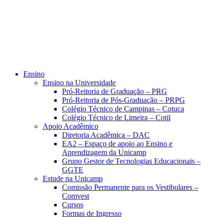
Ensino
Ensino na Universidade
Pró-Reitoria de Graduação – PRG
Pró-Reitoria de Pós-Graduação – PRPG
Colégio Técnico de Campinas – Cotuca
Colégio Técnico de Limeira – Cotil
Apoio Acadêmico
Diretoria Acadêmica – DAC
EA2 – Espaço de apoio ao Ensino e
Aprendizagem da Unicamp
Grupo Gestor de Tecnologias Educacionais –
GGTE
Estude na Unicamp
Comissão Permanente para os Vestibulares –
Comvest
Cursos
Formas de Ingresso