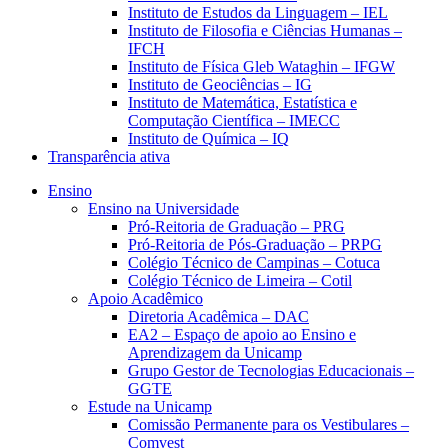
Instituto de Estudos da Linguagem – IEL
Instituto de Filosofia e Ciências Humanas –
IFCH
Instituto de Física Gleb Wataghin – IFGW
Instituto de Geociências – IG
Instituto de Matemática, Estatística e
Computação Científica – IMECC
Instituto de Química – IQ
Transparência ativa
Ensino
Ensino na Universidade
Pró-Reitoria de Graduação – PRG
Pró-Reitoria de Pós-Graduação – PRPG
Colégio Técnico de Campinas – Cotuca
Colégio Técnico de Limeira – Cotil
Apoio Acadêmico
Diretoria Acadêmica – DAC
EA2 – Espaço de apoio ao Ensino e
Aprendizagem da Unicamp
Grupo Gestor de Tecnologias Educacionais –
GGTE
Estude na Unicamp
Comissão Permanente para os Vestibulares –
Comvest