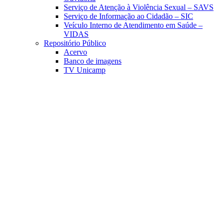
Serviço de Atenção à Violência Sexual – SAVS
Serviço de Informação ao Cidadão – SIC
Veículo Interno de Atendimento em Saúde –
VIDAS
Repositório Público
Acervo
Banco de imagens
TV Unicamp
Link para o Facebook
Link para o Linkedin