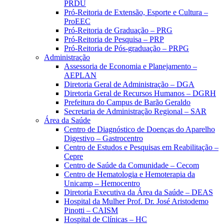
PRDU
Pró-Reitoria de Extensão, Esporte e Cultura –
ProEEC
Pró-Reitoria de Graduação – PRG
Pró-Reitoria de Pesquisa – PRP
Pró-Reitoria de Pós-graduação – PRPG
Administração
Assessoria de Economia e Planejamento –
AEPLAN
Diretoria Geral de Administração – DGA
Diretoria Geral de Recursos Humanos – DGRH
Prefeitura do Campus de Barão Geraldo
Secretaria de Administração Regional – SAR
Área da Saúde
Centro de Diagnóstico de Doenças do Aparelho
Digestivo – Gastrocentro
Centro de Estudos e Pesquisas em Reabilitação –
Cepre
Centro de Saúde da Comunidade – Cecom
Centro de Hematologia e Hemoterapia da
Unicamp – Hemocentro
Diretoria Executiva da Área da Saúde – DEAS
Hospital da Mulher Prof. Dr. José Aristodemo
Pinotti – CAISM
Hospital de Clínicas – HC