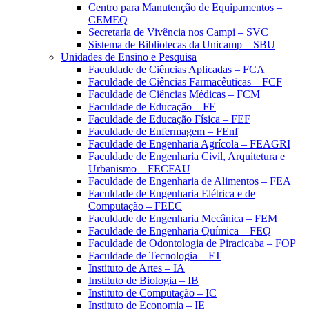
Centro para Manutenção de Equipamentos –
CEMEQ
Secretaria de Vivência nos Campi – SVC
Sistema de Bibliotecas da Unicamp – SBU
Unidades de Ensino e Pesquisa
Faculdade de Ciências Aplicadas – FCA
Faculdade de Ciências Farmacêuticas – FCF
Faculdade de Ciências Médicas – FCM
Faculdade de Educação – FE
Faculdade de Educação Física – FEF
Faculdade de Enfermagem – FEnf
Faculdade de Engenharia Agrícola – FEAGRI
Faculdade de Engenharia Civil, Arquitetura e
Urbanismo – FECFAU
Faculdade de Engenharia de Alimentos – FEA
Faculdade de Engenharia Elétrica e de
Computação – FEEC
Faculdade de Engenharia Mecânica – FEM
Faculdade de Engenharia Química – FEQ
Faculdade de Odontologia de Piracicaba – FOP
Faculdade de Tecnologia – FT
Instituto de Artes – IA
Instituto de Biologia – IB
Instituto de Computação – IC
Instituto de Economia – IE