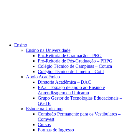
Ensino
Ensino na Universidade
Pró-Reitoria de Graduação – PRG
Pró-Reitoria de Pós-Graduação – PRPG
Colégio Técnico de Campinas – Cotuca
Colégio Técnico de Limeira – Cotil
Apoio Acadêmico
Diretoria Acadêmica – DAC
EA2 – Espaço de apoio ao Ensino e
Aprendizagem da Unicamp
Grupo Gestor de Tecnologias Educacionais –
GGTE
Estude na Unicamp
Comissão Permanente para os Vestibulares –
Comvest
Cursos
Formas de Ingresso