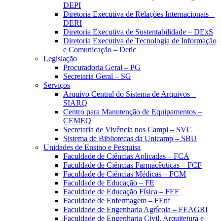
DEPI
Diretoria Executiva de Relações Internacionais –
DERI
Diretoria Executiva de Sustentabilidade – DExS
Diretoria Executiva de Tecnologia de Informação
e Comunicação – Detic
Legislação
Procuradoria Geral – PG
Secretaria Geral – SG
Serviços
Arquivo Central do Sistema de Arquivos –
SIARQ
Centro para Manutenção de Equipamentos –
CEMEQ
Secretaria de Vivência nos Campi – SVC
Sistema de Bibliotecas da Unicamp – SBU
Unidades de Ensino e Pesquisa
Faculdade de Ciências Aplicadas – FCA
Faculdade de Ciências Farmacêuticas – FCF
Faculdade de Ciências Médicas – FCM
Faculdade de Educação – FE
Faculdade de Educação Física – FEF
Faculdade de Enfermagem – FEnf
Faculdade de Engenharia Agrícola – FEAGRI
Faculdade de Engenharia Civil, Arquitetura e