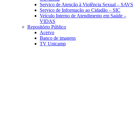
Serviço de Atenção à Violência Sexual – SAVS
Serviço de Informação ao Cidadão – SIC
Veículo Interno de Atendimento em Saúde –
VIDAS
Repositório Público
Acervo
Banco de imagens
TV Unicamp
Link para o Facebook
Link para o Linkedin