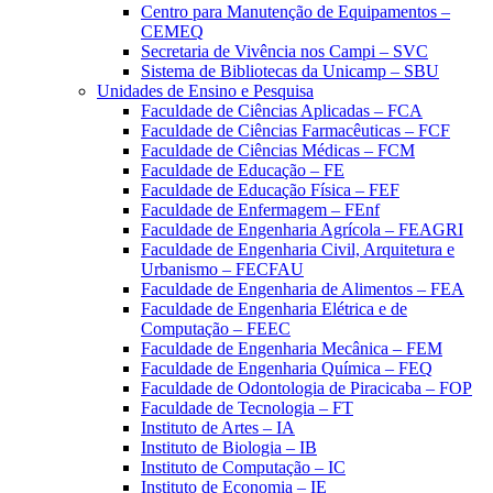
Centro para Manutenção de Equipamentos –
CEMEQ
Secretaria de Vivência nos Campi – SVC
Sistema de Bibliotecas da Unicamp – SBU
Unidades de Ensino e Pesquisa
Faculdade de Ciências Aplicadas – FCA
Faculdade de Ciências Farmacêuticas – FCF
Faculdade de Ciências Médicas – FCM
Faculdade de Educação – FE
Faculdade de Educação Física – FEF
Faculdade de Enfermagem – FEnf
Faculdade de Engenharia Agrícola – FEAGRI
Faculdade de Engenharia Civil, Arquitetura e
Urbanismo – FECFAU
Faculdade de Engenharia de Alimentos – FEA
Faculdade de Engenharia Elétrica e de
Computação – FEEC
Faculdade de Engenharia Mecânica – FEM
Faculdade de Engenharia Química – FEQ
Faculdade de Odontologia de Piracicaba – FOP
Faculdade de Tecnologia – FT
Instituto de Artes – IA
Instituto de Biologia – IB
Instituto de Computação – IC
Instituto de Economia – IE