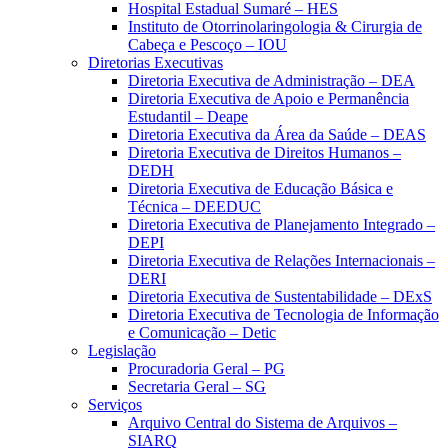
Hospital Estadual Sumaré – HES
Instituto de Otorrinolaringologia & Cirurgia de
Cabeça e Pescoço – IOU
Diretorias Executivas
Diretoria Executiva de Administração – DEA
Diretoria Executiva de Apoio e Permanência
Estudantil – Deape
Diretoria Executiva da Área da Saúde – DEAS
Diretoria Executiva de Direitos Humanos –
DEDH
Diretoria Executiva de Educação Básica e
Técnica – DEEDUC
Diretoria Executiva de Planejamento Integrado –
DEPI
Diretoria Executiva de Relações Internacionais –
DERI
Diretoria Executiva de Sustentabilidade – DExS
Diretoria Executiva de Tecnologia de Informação
e Comunicação – Detic
Legislação
Procuradoria Geral – PG
Secretaria Geral – SG
Serviços
Arquivo Central do Sistema de Arquivos –
SIARQ