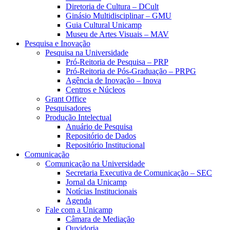
Diretoria de Cultura – DCult
Ginásio Multidisciplinar – GMU
Guia Cultural Unicamp
Museu de Artes Visuais – MAV
Pesquisa e Inovação
Pesquisa na Universidade
Pró-Reitoria de Pesquisa – PRP
Pró-Reitoria de Pós-Graduação – PRPG
Agência de Inovação – Inova
Centros e Núcleos
Grant Office
Pesquisadores
Produção Intelectual
Anuário de Pesquisa
Repositório de Dados
Repositório Institucional
Comunicação
Comunicação na Universidade
Secretaria Executiva de Comunicação – SEC
Jornal da Unicamp
Notícias Institucionais
Agenda
Fale com a Unicamp
Câmara de Mediação
Ouvidoria