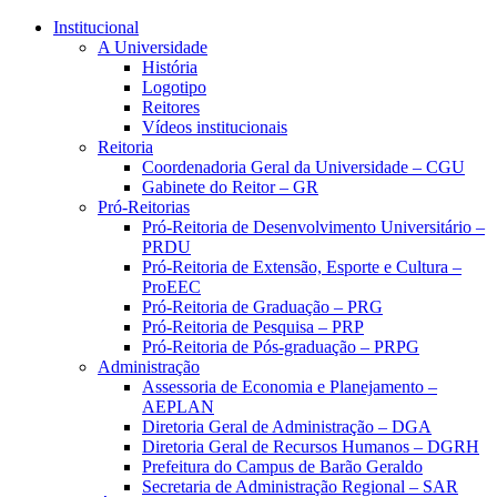
Conteúdo principal
Menu principal
Rodapé
Institucional
A Universidade
História
Logotipo
Reitores
Vídeos institucionais
Reitoria
Coordenadoria Geral da Universidade – CGU
Gabinete do Reitor – GR
Pró-Reitorias
Pró-Reitoria de Desenvolvimento Universitário –
PRDU
Pró-Reitoria de Extensão, Esporte e Cultura –
ProEEC
Pró-Reitoria de Graduação – PRG
Pró-Reitoria de Pesquisa – PRP
Pró-Reitoria de Pós-graduação – PRPG
Administração
Assessoria de Economia e Planejamento –
AEPLAN
Diretoria Geral de Administração – DGA
Diretoria Geral de Recursos Humanos – DGRH
Prefeitura do Campus de Barão Geraldo
Secretaria de Administração Regional – SAR