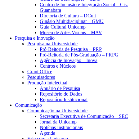
Centro de Inclusão e Integração Social – Cis-
Guanabara
Diretoria de Cultura – DCult
Ginásio Multidisciplinar – GMU
Guia Cultural Unicamp
Museu de Artes Visuais – MAV
Pesquisa e Inovação
Pesquisa na Universidade
Pró-Reitoria de Pesquisa – PRP
Pró-Reitoria de Pós-Graduação – PRPG
Agência de Inovação – Inova
Centros e Núcleos
Grant Office
Pesquisadores
Produção Intelectual
Anuário de Pesquisa
Repositório de Dados
Repositório Institucional
Comunicação
Comunicação na Universidade
Secretaria Executiva de Comunicação – SEC
Jornal da Unicamp
Notícias Institucionais
Agenda
Fale com a Unicamp