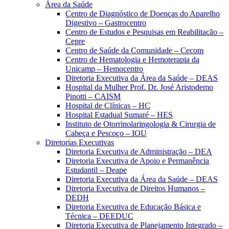
Área da Saúde
Centro de Diagnóstico de Doenças do Aparelho
Digestivo – Gastrocentro
Centro de Estudos e Pesquisas em Reabilitação –
Cepre
Centro de Saúde da Comunidade – Cecom
Centro de Hematologia e Hemoterapia da
Unicamp – Hemocentro
Diretoria Executiva da Área da Saúde – DEAS
Hospital da Mulher Prof. Dr. José Aristodemo
Pinotti – CAISM
Hospital de Clínicas – HC
Hospital Estadual Sumaré – HES
Instituto de Otorrinolaringologia & Cirurgia de
Cabeça e Pescoço – IOU
Diretorias Executivas
Diretoria Executiva de Administração – DEA
Diretoria Executiva de Apoio e Permanência
Estudantil – Deape
Diretoria Executiva da Área da Saúde – DEAS
Diretoria Executiva de Direitos Humanos –
DEDH
Diretoria Executiva de Educação Básica e
Técnica – DEEDUC
Diretoria Executiva de Planejamento Integrado –