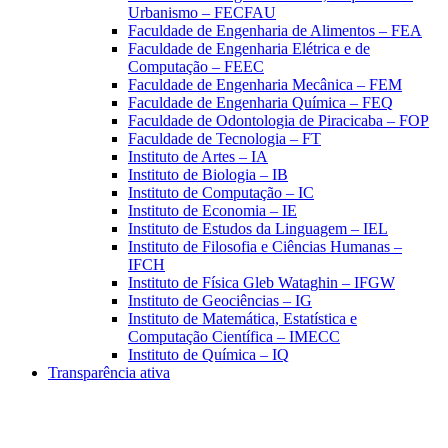
Urbanismo – FECFAU
Faculdade de Engenharia de Alimentos – FEA
Faculdade de Engenharia Elétrica e de
Computação – FEEC
Faculdade de Engenharia Mecânica – FEM
Faculdade de Engenharia Química – FEQ
Faculdade de Odontologia de Piracicaba – FOP
Faculdade de Tecnologia – FT
Instituto de Artes – IA
Instituto de Biologia – IB
Instituto de Computação – IC
Instituto de Economia – IE
Instituto de Estudos da Linguagem – IEL
Instituto de Filosofia e Ciências Humanas –
IFCH
Instituto de Física Gleb Wataghin – IFGW
Instituto de Geociências – IG
Instituto de Matemática, Estatística e
Computação Científica – IMECC
Instituto de Química – IQ
Transparência ativa
Aumentar fonte