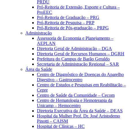
PRDU
Pró-Reitoria de Extensão, Esporte e Cultura –
ProEEC
Pró-Reitoria de Graduação – PRG
Pró-Reitoria de Pesquisa – PRP
Pró-Reitoria de Pós-graduação – PRPG
Administração
Assessoria de Economia e Planejamento –
AEPLAN
Diretoria Geral de Administração – DGA
Diretoria Geral de Recursos Humanos – DGRH
Prefeitura do Campus de Barão Geraldo
Secretaria de Administração Regional – SAR
Área da Saúde
Centro de Diagnóstico de Doenças do Aparelho
Digestivo – Gastrocentro
Centro de Estudos e Pesquisas em Reabilitação –
Cepre
Centro de Saúde da Comunidade – Cecom
Centro de Hematologia e Hemoterapia da
Unicamp – Hemocentro
Diretoria Executiva da Área da Saúde – DEAS
Hospital da Mulher Prof. Dr. José Aristodemo
Pinotti – CAISM
Hospital de Clínicas – HC