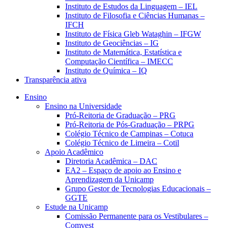
Instituto de Estudos da Linguagem – IEL
Instituto de Filosofia e Ciências Humanas –
IFCH
Instituto de Física Gleb Wataghin – IFGW
Instituto de Geociências – IG
Instituto de Matemática, Estatística e
Computação Científica – IMECC
Instituto de Química – IQ
Transparência ativa
Ensino
Ensino na Universidade
Pró-Reitoria de Graduação – PRG
Pró-Reitoria de Pós-Graduação – PRPG
Colégio Técnico de Campinas – Cotuca
Colégio Técnico de Limeira – Cotil
Apoio Acadêmico
Diretoria Acadêmica – DAC
EA2 – Espaço de apoio ao Ensino e
Aprendizagem da Unicamp
Grupo Gestor de Tecnologias Educacionais –
GGTE
Estude na Unicamp
Comissão Permanente para os Vestibulares –
Comvest