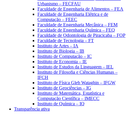
Urbanismo – FECFAU
Faculdade de Engenharia de Alimentos – FEA
Faculdade de Engenharia Elétrica e de
Computação – FEEC
Faculdade de Engenharia Mecânica – FEM
Faculdade de Engenharia Química – FEQ
Faculdade de Odontologia de Piracicaba – FOP
Faculdade de Tecnologia – FT
Instituto de Artes – IA
Instituto de Biologia – IB
Instituto de Computação – IC
Instituto de Economia – IE
Instituto de Estudos da Linguagem – IEL
Instituto de Filosofia e Ciências Humanas –
IFCH
Instituto de Física Gleb Wataghin – IFGW
Instituto de Geociências – IG
Instituto de Matemática, Estatística e
Computação Científica – IMECC
Instituto de Química – IQ
Transparência ativa
Aumentar fonte