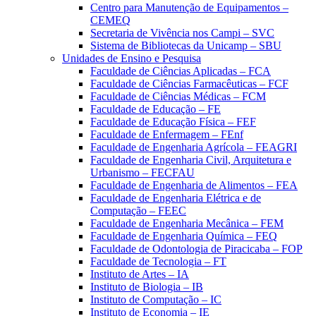
Centro para Manutenção de Equipamentos –
CEMEQ
Secretaria de Vivência nos Campi – SVC
Sistema de Bibliotecas da Unicamp – SBU
Unidades de Ensino e Pesquisa
Faculdade de Ciências Aplicadas – FCA
Faculdade de Ciências Farmacêuticas – FCF
Faculdade de Ciências Médicas – FCM
Faculdade de Educação – FE
Faculdade de Educação Física – FEF
Faculdade de Enfermagem – FEnf
Faculdade de Engenharia Agrícola – FEAGRI
Faculdade de Engenharia Civil, Arquitetura e
Urbanismo – FECFAU
Faculdade de Engenharia de Alimentos – FEA
Faculdade de Engenharia Elétrica e de
Computação – FEEC
Faculdade de Engenharia Mecânica – FEM
Faculdade de Engenharia Química – FEQ
Faculdade de Odontologia de Piracicaba – FOP
Faculdade de Tecnologia – FT
Instituto de Artes – IA
Instituto de Biologia – IB
Instituto de Computação – IC
Instituto de Economia – IE