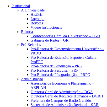
Conteúdo principal
Menu principal
Rodapé
Institucional
A Universidade
História
Logotipo
Reitores
Vídeos institucionais
Reitoria
Coordenadoria Geral da Universidade – CGU
Gabinete do Reitor – GR
Pró-Reitorias
Pró-Reitoria de Desenvolvimento Universitário –
PRDU
Pró-Reitoria de Extensão, Esporte e Cultura –
ProEEC
Pró-Reitoria de Graduação – PRG
Pró-Reitoria de Pesquisa – PRP
Pró-Reitoria de Pós-graduação – PRPG
Administração
Assessoria de Economia e Planejamento –
AEPLAN
Diretoria Geral de Administração – DGA
Diretoria Geral de Recursos Humanos – DGRH
Prefeitura do Campus de Barão Geraldo
Secretaria de Administração Regional – SAR