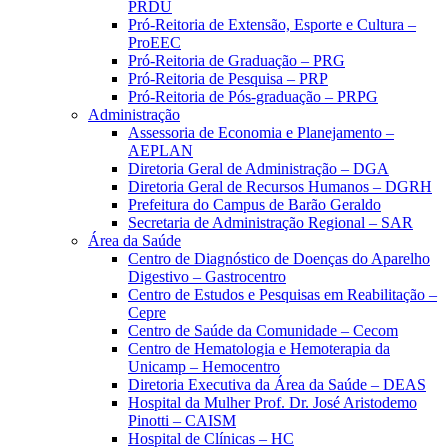
PRDU
Pró-Reitoria de Extensão, Esporte e Cultura –
ProEEC
Pró-Reitoria de Graduação – PRG
Pró-Reitoria de Pesquisa – PRP
Pró-Reitoria de Pós-graduação – PRPG
Administração
Assessoria de Economia e Planejamento –
AEPLAN
Diretoria Geral de Administração – DGA
Diretoria Geral de Recursos Humanos – DGRH
Prefeitura do Campus de Barão Geraldo
Secretaria de Administração Regional – SAR
Área da Saúde
Centro de Diagnóstico de Doenças do Aparelho
Digestivo – Gastrocentro
Centro de Estudos e Pesquisas em Reabilitação –
Cepre
Centro de Saúde da Comunidade – Cecom
Centro de Hematologia e Hemoterapia da
Unicamp – Hemocentro
Diretoria Executiva da Área da Saúde – DEAS
Hospital da Mulher Prof. Dr. José Aristodemo
Pinotti – CAISM
Hospital de Clínicas – HC