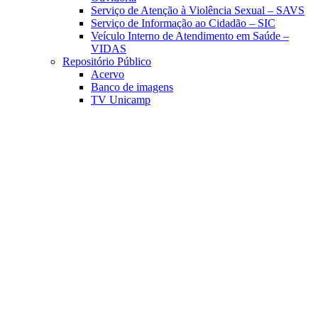
Serviço de Atenção à Violência Sexual – SAVS
Serviço de Informação ao Cidadão – SIC
Veículo Interno de Atendimento em Saúde –
VIDAS
Repositório Público
Acervo
Banco de imagens
TV Unicamp
Link para o Facebook
Link para o Linkedin