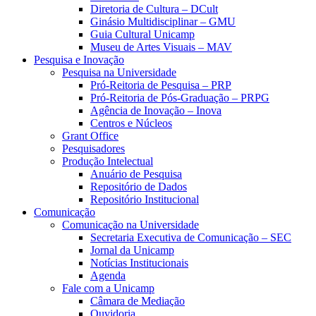
Diretoria de Cultura – DCult
Ginásio Multidisciplinar – GMU
Guia Cultural Unicamp
Museu de Artes Visuais – MAV
Pesquisa e Inovação
Pesquisa na Universidade
Pró-Reitoria de Pesquisa – PRP
Pró-Reitoria de Pós-Graduação – PRPG
Agência de Inovação – Inova
Centros e Núcleos
Grant Office
Pesquisadores
Produção Intelectual
Anuário de Pesquisa
Repositório de Dados
Repositório Institucional
Comunicação
Comunicação na Universidade
Secretaria Executiva de Comunicação – SEC
Jornal da Unicamp
Notícias Institucionais
Agenda
Fale com a Unicamp
Câmara de Mediação
Ouvidoria