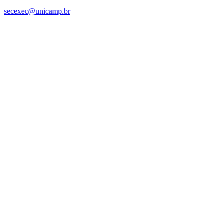
secexec@unicamp.br
Link para o Facebook
Link para o Linkedin
Link para o Instagram