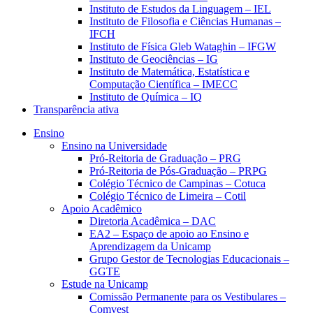
Instituto de Estudos da Linguagem – IEL
Instituto de Filosofia e Ciências Humanas –
IFCH
Instituto de Física Gleb Wataghin – IFGW
Instituto de Geociências – IG
Instituto de Matemática, Estatística e
Computação Científica – IMECC
Instituto de Química – IQ
Transparência ativa
Ensino
Ensino na Universidade
Pró-Reitoria de Graduação – PRG
Pró-Reitoria de Pós-Graduação – PRPG
Colégio Técnico de Campinas – Cotuca
Colégio Técnico de Limeira – Cotil
Apoio Acadêmico
Diretoria Acadêmica – DAC
EA2 – Espaço de apoio ao Ensino e
Aprendizagem da Unicamp
Grupo Gestor de Tecnologias Educacionais –
GGTE
Estude na Unicamp
Comissão Permanente para os Vestibulares –
Comvest