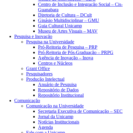
Centro de Inclusão e Integração Social – Cis-
Guanabara
Diretoria de Cultura – DCult
Ginásio Multidisciplinar – GMU
Guia Cultural Unicamp
Museu de Artes Visuais – MAV
Pesquisa e Inovação
Pesquisa na Universidade
Pró-Reitoria de Pesquisa – PRP
Pró-Reitoria de Pós-Graduação – PRPG
Agência de Inovação – Inova
Centros e Núcleos
Grant Office
Pesquisadores
Produção Intelectual
Anuário de Pesquisa
Repositório de Dados
Repositório Institucional
Comunicação
Comunicação na Universidade
Secretaria Executiva de Comunicação – SEC
Jornal da Unicamp
Notícias Institucionais
Agenda
Fale com a Unicamp