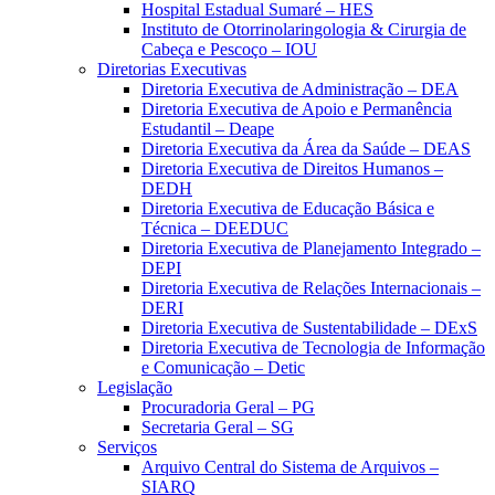
Hospital Estadual Sumaré – HES
Instituto de Otorrinolaringologia & Cirurgia de
Cabeça e Pescoço – IOU
Diretorias Executivas
Diretoria Executiva de Administração – DEA
Diretoria Executiva de Apoio e Permanência
Estudantil – Deape
Diretoria Executiva da Área da Saúde – DEAS
Diretoria Executiva de Direitos Humanos –
DEDH
Diretoria Executiva de Educação Básica e
Técnica – DEEDUC
Diretoria Executiva de Planejamento Integrado –
DEPI
Diretoria Executiva de Relações Internacionais –
DERI
Diretoria Executiva de Sustentabilidade – DExS
Diretoria Executiva de Tecnologia de Informação
e Comunicação – Detic
Legislação
Procuradoria Geral – PG
Secretaria Geral – SG
Serviços
Arquivo Central do Sistema de Arquivos –
SIARQ