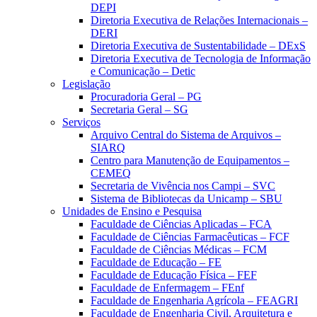
DEPI
Diretoria Executiva de Relações Internacionais –
DERI
Diretoria Executiva de Sustentabilidade – DExS
Diretoria Executiva de Tecnologia de Informação
e Comunicação – Detic
Legislação
Procuradoria Geral – PG
Secretaria Geral – SG
Serviços
Arquivo Central do Sistema de Arquivos –
SIARQ
Centro para Manutenção de Equipamentos –
CEMEQ
Secretaria de Vivência nos Campi – SVC
Sistema de Bibliotecas da Unicamp – SBU
Unidades de Ensino e Pesquisa
Faculdade de Ciências Aplicadas – FCA
Faculdade de Ciências Farmacêuticas – FCF
Faculdade de Ciências Médicas – FCM
Faculdade de Educação – FE
Faculdade de Educação Física – FEF
Faculdade de Enfermagem – FEnf
Faculdade de Engenharia Agrícola – FEAGRI
Faculdade de Engenharia Civil, Arquitetura e