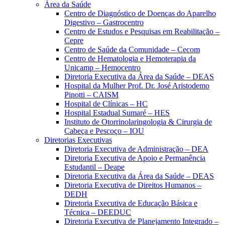
Área da Saúde
Centro de Diagnóstico de Doenças do Aparelho
Digestivo – Gastrocentro
Centro de Estudos e Pesquisas em Reabilitação –
Cepre
Centro de Saúde da Comunidade – Cecom
Centro de Hematologia e Hemoterapia da
Unicamp – Hemocentro
Diretoria Executiva da Área da Saúde – DEAS
Hospital da Mulher Prof. Dr. José Aristodemo
Pinotti – CAISM
Hospital de Clínicas – HC
Hospital Estadual Sumaré – HES
Instituto de Otorrinolaringologia & Cirurgia de
Cabeça e Pescoço – IOU
Diretorias Executivas
Diretoria Executiva de Administração – DEA
Diretoria Executiva de Apoio e Permanência
Estudantil – Deape
Diretoria Executiva da Área da Saúde – DEAS
Diretoria Executiva de Direitos Humanos –
DEDH
Diretoria Executiva de Educação Básica e
Técnica – DEEDUC
Diretoria Executiva de Planejamento Integrado –