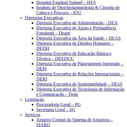
Hospital Estadual Sumaré – HES
Instituto de Otorrinolaringologia & Cirurgia de
Cabeça e Pescoço – IOU
Diretorias Executivas
Diretoria Executiva de Administração – DEA
Diretoria Executiva de Apoio e Permanência
Estudantil – Deape
Diretoria Executiva da Área da Saúde – DEAS
Diretoria Executiva de Direitos Humanos –
DEDH
Diretoria Executiva de Educação Básica e
Técnica – DEEDUC
Diretoria Executiva de Planejamento Integrado –
DEPI
Diretoria Executiva de Relações Internacionais –
DERI
Diretoria Executiva de Sustentabilidade – DExS
Diretoria Executiva de Tecnologia de Informação
e Comunicação – Detic
Legislação
Procuradoria Geral – PG
Secretaria Geral – SG
Serviços
Arquivo Central do Sistema de Arquivos –
SIARQ