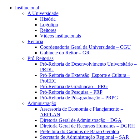
Conteúdo principal
Menu principal
Rodapé
Institucional
A Universidade
História
Logotipo
Reitores
Vídeos institucionais
Reitoria
Coordenadoria Geral da Universidade – CGU
Gabinete do Reitor – GR
Pró-Reitorias
Pró-Reitoria de Desenvolvimento Universitário –
PRDU
Pró-Reitoria de Extensão, Esporte e Cultura –
ProEEC
Pró-Reitoria de Graduação – PRG
Pró-Reitoria de Pesquisa – PRP
Pró-Reitoria de Pós-graduação – PRPG
Administração
Assessoria de Economia e Planejamento –
AEPLAN
Diretoria Geral de Administração – DGA
Diretoria Geral de Recursos Humanos – DGRH
Prefeitura do Campus de Barão Geraldo
Secretaria de Administração Regional – SAR