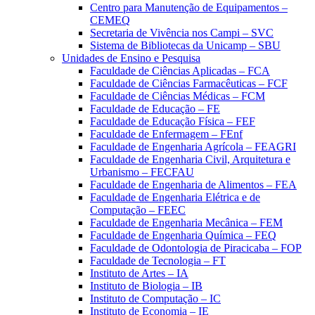
Centro para Manutenção de Equipamentos –
CEMEQ
Secretaria de Vivência nos Campi – SVC
Sistema de Bibliotecas da Unicamp – SBU
Unidades de Ensino e Pesquisa
Faculdade de Ciências Aplicadas – FCA
Faculdade de Ciências Farmacêuticas – FCF
Faculdade de Ciências Médicas – FCM
Faculdade de Educação – FE
Faculdade de Educação Física – FEF
Faculdade de Enfermagem – FEnf
Faculdade de Engenharia Agrícola – FEAGRI
Faculdade de Engenharia Civil, Arquitetura e
Urbanismo – FECFAU
Faculdade de Engenharia de Alimentos – FEA
Faculdade de Engenharia Elétrica e de
Computação – FEEC
Faculdade de Engenharia Mecânica – FEM
Faculdade de Engenharia Química – FEQ
Faculdade de Odontologia de Piracicaba – FOP
Faculdade de Tecnologia – FT
Instituto de Artes – IA
Instituto de Biologia – IB
Instituto de Computação – IC
Instituto de Economia – IE