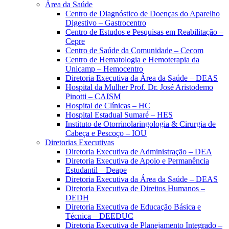
Área da Saúde
Centro de Diagnóstico de Doenças do Aparelho
Digestivo – Gastrocentro
Centro de Estudos e Pesquisas em Reabilitação –
Cepre
Centro de Saúde da Comunidade – Cecom
Centro de Hematologia e Hemoterapia da
Unicamp – Hemocentro
Diretoria Executiva da Área da Saúde – DEAS
Hospital da Mulher Prof. Dr. José Aristodemo
Pinotti – CAISM
Hospital de Clínicas – HC
Hospital Estadual Sumaré – HES
Instituto de Otorrinolaringologia & Cirurgia de
Cabeça e Pescoço – IOU
Diretorias Executivas
Diretoria Executiva de Administração – DEA
Diretoria Executiva de Apoio e Permanência
Estudantil – Deape
Diretoria Executiva da Área da Saúde – DEAS
Diretoria Executiva de Direitos Humanos –
DEDH
Diretoria Executiva de Educação Básica e
Técnica – DEEDUC
Diretoria Executiva de Planejamento Integrado –