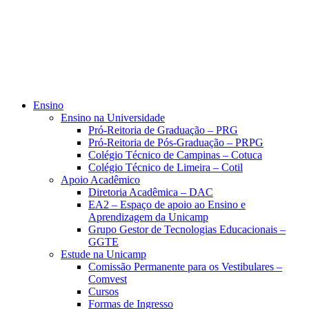
Ensino
Ensino na Universidade
Pró-Reitoria de Graduação – PRG
Pró-Reitoria de Pós-Graduação – PRPG
Colégio Técnico de Campinas – Cotuca
Colégio Técnico de Limeira – Cotil
Apoio Acadêmico
Diretoria Acadêmica – DAC
EA2 – Espaço de apoio ao Ensino e
Aprendizagem da Unicamp
Grupo Gestor de Tecnologias Educacionais –
GGTE
Estude na Unicamp
Comissão Permanente para os Vestibulares –
Comvest
Cursos
Formas de Ingresso