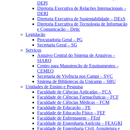
DEPI
Diretoria Executiva de Relações Internacionais –
DERI
Diretoria Executiva de Sustentabilidade – DExS
Diretoria Executiva de Tecnologia de Informação
e Comunicação – Detic
Legislação
Procuradoria Geral – PG
Secretaria Geral – SG
Serviços
Arquivo Central do Sistema de Arquivos –
SIARQ
Centro para Manutenção de Equipamentos –
CEMEQ
Secretaria de Vivência nos Campi – SVC
Sistema de Bibliotecas da Unicamp – SBU
Unidades de Ensino e Pesquisa
Faculdade de Ciências Aplicadas – FCA
Faculdade de Ciências Farmacêuticas – FCF
Faculdade de Ciências Médicas – FCM
Faculdade de Educação – FE
Faculdade de Educação Física – FEF
Faculdade de Enfermagem – FEnf
Faculdade de Engenharia Agrícola – FEAGRI
Faculdade de Engenharia Civil, Arquitetura e