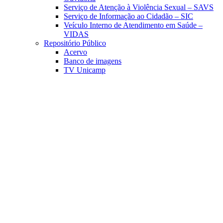
Serviço de Atenção à Violência Sexual – SAVS
Serviço de Informação ao Cidadão – SIC
Veículo Interno de Atendimento em Saúde –
VIDAS
Repositório Público
Acervo
Banco de imagens
TV Unicamp
Link para o Facebook
Link para o Linkedin