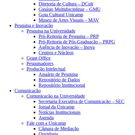
Diretoria de Cultura – DCult
Ginásio Multidisciplinar – GMU
Guia Cultural Unicamp
Museu de Artes Visuais – MAV
Pesquisa e Inovação
Pesquisa na Universidade
Pró-Reitoria de Pesquisa – PRP
Pró-Reitoria de Pós-Graduação – PRPG
Agência de Inovação – Inova
Centros e Núcleos
Grant Office
Pesquisadores
Produção Intelectual
Anuário de Pesquisa
Repositório de Dados
Repositório Institucional
Comunicação
Comunicação na Universidade
Secretaria Executiva de Comunicação – SEC
Jornal da Unicamp
Notícias Institucionais
Agenda
Fale com a Unicamp
Câmara de Mediação
Ouvidoria