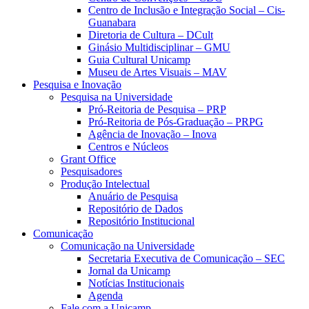
Centro de Inclusão e Integração Social – Cis-
Guanabara
Diretoria de Cultura – DCult
Ginásio Multidisciplinar – GMU
Guia Cultural Unicamp
Museu de Artes Visuais – MAV
Pesquisa e Inovação
Pesquisa na Universidade
Pró-Reitoria de Pesquisa – PRP
Pró-Reitoria de Pós-Graduação – PRPG
Agência de Inovação – Inova
Centros e Núcleos
Grant Office
Pesquisadores
Produção Intelectual
Anuário de Pesquisa
Repositório de Dados
Repositório Institucional
Comunicação
Comunicação na Universidade
Secretaria Executiva de Comunicação – SEC
Jornal da Unicamp
Notícias Institucionais
Agenda
Fale com a Unicamp