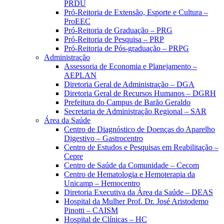
PRDU
Pró-Reitoria de Extensão, Esporte e Cultura –
ProEEC
Pró-Reitoria de Graduação – PRG
Pró-Reitoria de Pesquisa – PRP
Pró-Reitoria de Pós-graduação – PRPG
Administração
Assessoria de Economia e Planejamento –
AEPLAN
Diretoria Geral de Administração – DGA
Diretoria Geral de Recursos Humanos – DGRH
Prefeitura do Campus de Barão Geraldo
Secretaria de Administração Regional – SAR
Área da Saúde
Centro de Diagnóstico de Doenças do Aparelho
Digestivo – Gastrocentro
Centro de Estudos e Pesquisas em Reabilitação –
Cepre
Centro de Saúde da Comunidade – Cecom
Centro de Hematologia e Hemoterapia da
Unicamp – Hemocentro
Diretoria Executiva da Área da Saúde – DEAS
Hospital da Mulher Prof. Dr. José Aristodemo
Pinotti – CAISM
Hospital de Clínicas – HC