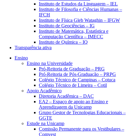
Instituto de Estudos da Linguagem – IEL
Instituto de Filosofia e Ciências Humanas –
IFCH
Instituto de Física Gleb Wataghin – IFGW
Instituto de Geociências – IG
Instituto de Matemática, Estatística e
Computação Científica – IMECC
Instituto de Química – IQ
Transparência ativa
Ensino
Ensino na Universidade
Pró-Reitoria de Graduação – PRG
Pró-Reitoria de Pós-Graduação – PRPG
Colégio Técnico de Campinas – Cotuca
Colégio Técnico de Limeira – Cotil
Apoio Acadêmico
Diretoria Acadêmica – DAC
EA2 – Espaço de apoio ao Ensino e
Aprendizagem da Unicamp
Grupo Gestor de Tecnologias Educacionais –
GGTE
Estude na Unicamp
Comissão Permanente para os Vestibulares –
Comvest