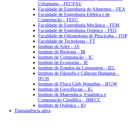
Urbanismo – FECFAU
Faculdade de Engenharia de Alimentos – FEA
Faculdade de Engenharia Elétrica e de
Computação – FEEC
Faculdade de Engenharia Mecânica – FEM
Faculdade de Engenharia Química – FEQ
Faculdade de Odontologia de Piracicaba – FOP
Faculdade de Tecnologia – FT
Instituto de Artes – IA
Instituto de Biologia – IB
Instituto de Computação – IC
Instituto de Economia – IE
Instituto de Estudos da Linguagem – IEL
Instituto de Filosofia e Ciências Humanas –
IFCH
Instituto de Física Gleb Wataghin – IFGW
Instituto de Geociências – IG
Instituto de Matemática, Estatística e
Computação Científica – IMECC
Instituto de Química – IQ
Transparência ativa
Aumentar fonte