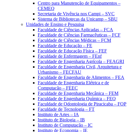
Centro para Manutenção de Equipamentos –
CEMEQ
Secretaria de Vivência nos Campi – SVC
Sistema de Bibliotecas da Unicamp – SBU
Unidades de Ensino e Pesquisa
Faculdade de Ciências Aplicadas – FCA
Faculdade de Ciências Farmacêuticas – FCF
Faculdade de Ciências Médicas – FCM
Faculdade de Educação – FE
Faculdade de Educação Física – FEF
Faculdade de Enfermagem – FEnf
Faculdade de Engenharia Agrícola – FEAGRI
Faculdade de Engenharia Civil, Arquitetura e
Urbanismo – FECFAU
Faculdade de Engenharia de Alimentos – FEA
Faculdade de Engenharia Elétrica e de
Computação – FEEC
Faculdade de Engenharia Mecânica – FEM
Faculdade de Engenharia Química – FEQ
Faculdade de Odontologia de Piracicaba – FOP
Faculdade de Tecnologia – FT
Instituto de Artes – IA
Instituto de Biologia – IB
Instituto de Computação – IC
Instituto de Economia – IE