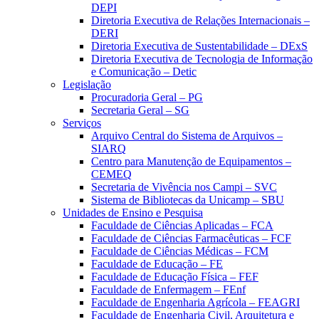
DEPI
Diretoria Executiva de Relações Internacionais –
DERI
Diretoria Executiva de Sustentabilidade – DExS
Diretoria Executiva de Tecnologia de Informação
e Comunicação – Detic
Legislação
Procuradoria Geral – PG
Secretaria Geral – SG
Serviços
Arquivo Central do Sistema de Arquivos –
SIARQ
Centro para Manutenção de Equipamentos –
CEMEQ
Secretaria de Vivência nos Campi – SVC
Sistema de Bibliotecas da Unicamp – SBU
Unidades de Ensino e Pesquisa
Faculdade de Ciências Aplicadas – FCA
Faculdade de Ciências Farmacêuticas – FCF
Faculdade de Ciências Médicas – FCM
Faculdade de Educação – FE
Faculdade de Educação Física – FEF
Faculdade de Enfermagem – FEnf
Faculdade de Engenharia Agrícola – FEAGRI
Faculdade de Engenharia Civil, Arquitetura e