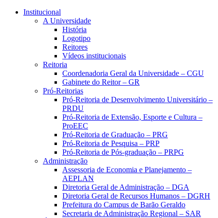
Conteúdo principal
Menu principal
Rodapé
Institucional
A Universidade
História
Logotipo
Reitores
Vídeos institucionais
Reitoria
Coordenadoria Geral da Universidade – CGU
Gabinete do Reitor – GR
Pró-Reitorias
Pró-Reitoria de Desenvolvimento Universitário –
PRDU
Pró-Reitoria de Extensão, Esporte e Cultura –
ProEEC
Pró-Reitoria de Graduação – PRG
Pró-Reitoria de Pesquisa – PRP
Pró-Reitoria de Pós-graduação – PRPG
Administração
Assessoria de Economia e Planejamento –
AEPLAN
Diretoria Geral de Administração – DGA
Diretoria Geral de Recursos Humanos – DGRH
Prefeitura do Campus de Barão Geraldo
Secretaria de Administração Regional – SAR