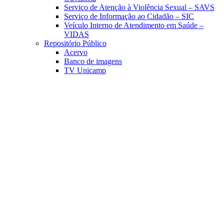
Serviço de Atenção à Violência Sexual – SAVS
Serviço de Informação ao Cidadão – SIC
Veículo Interno de Atendimento em Saúde –
VIDAS
Repositório Público
Acervo
Banco de imagens
TV Unicamp
Link para o Facebook
Link para o Linkedin