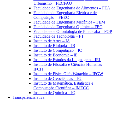
Urbanismo – FECFAU
Faculdade de Engenharia de Alimentos – FEA
Faculdade de Engenharia Elétrica e de
Computação – FEEC
Faculdade de Engenharia Mecânica – FEM
Faculdade de Engenharia Química – FEQ
Faculdade de Odontologia de Piracicaba – FOP
Faculdade de Tecnologia – FT
Instituto de Artes – IA
Instituto de Biologia – IB
Instituto de Computação – IC
Instituto de Economia – IE
Instituto de Estudos da Linguagem – IEL
Instituto de Filosofia e Ciências Humanas –
IFCH
Instituto de Física Gleb Wataghin – IFGW
Instituto de Geociências – IG
Instituto de Matemática, Estatística e
Computação Científica – IMECC
Instituto de Química – IQ
Transparência ativa
Aumentar fonte