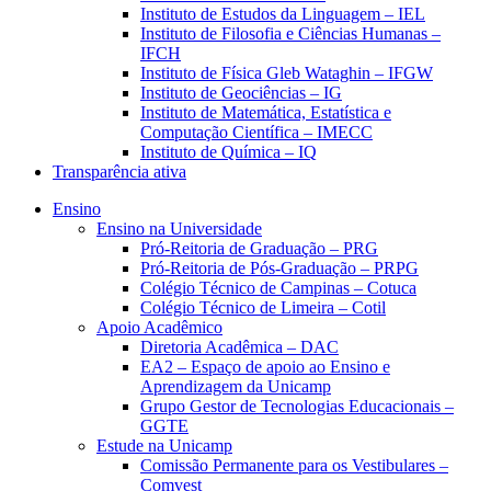
Instituto de Estudos da Linguagem – IEL
Instituto de Filosofia e Ciências Humanas –
IFCH
Instituto de Física Gleb Wataghin – IFGW
Instituto de Geociências – IG
Instituto de Matemática, Estatística e
Computação Científica – IMECC
Instituto de Química – IQ
Transparência ativa
Ensino
Ensino na Universidade
Pró-Reitoria de Graduação – PRG
Pró-Reitoria de Pós-Graduação – PRPG
Colégio Técnico de Campinas – Cotuca
Colégio Técnico de Limeira – Cotil
Apoio Acadêmico
Diretoria Acadêmica – DAC
EA2 – Espaço de apoio ao Ensino e
Aprendizagem da Unicamp
Grupo Gestor de Tecnologias Educacionais –
GGTE
Estude na Unicamp
Comissão Permanente para os Vestibulares –
Comvest