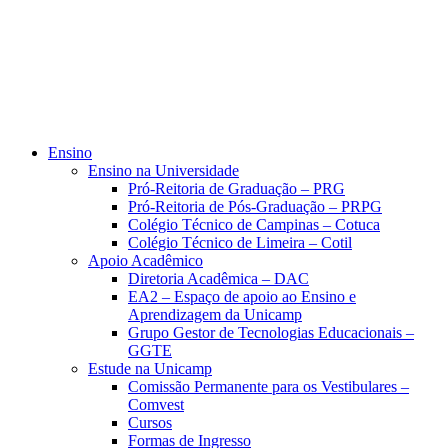
Ensino
Ensino na Universidade
Pró-Reitoria de Graduação – PRG
Pró-Reitoria de Pós-Graduação – PRPG
Colégio Técnico de Campinas – Cotuca
Colégio Técnico de Limeira – Cotil
Apoio Acadêmico
Diretoria Acadêmica – DAC
EA2 – Espaço de apoio ao Ensino e
Aprendizagem da Unicamp
Grupo Gestor de Tecnologias Educacionais –
GGTE
Estude na Unicamp
Comissão Permanente para os Vestibulares –
Comvest
Cursos
Formas de Ingresso