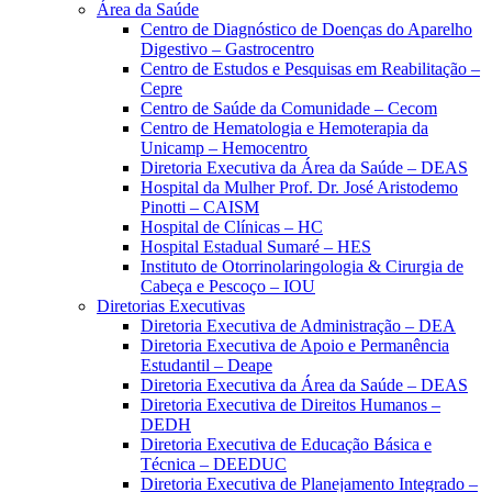
Área da Saúde
Centro de Diagnóstico de Doenças do Aparelho
Digestivo – Gastrocentro
Centro de Estudos e Pesquisas em Reabilitação –
Cepre
Centro de Saúde da Comunidade – Cecom
Centro de Hematologia e Hemoterapia da
Unicamp – Hemocentro
Diretoria Executiva da Área da Saúde – DEAS
Hospital da Mulher Prof. Dr. José Aristodemo
Pinotti – CAISM
Hospital de Clínicas – HC
Hospital Estadual Sumaré – HES
Instituto de Otorrinolaringologia & Cirurgia de
Cabeça e Pescoço – IOU
Diretorias Executivas
Diretoria Executiva de Administração – DEA
Diretoria Executiva de Apoio e Permanência
Estudantil – Deape
Diretoria Executiva da Área da Saúde – DEAS
Diretoria Executiva de Direitos Humanos –
DEDH
Diretoria Executiva de Educação Básica e
Técnica – DEEDUC
Diretoria Executiva de Planejamento Integrado –