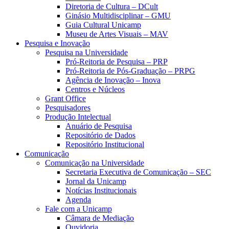
Diretoria de Cultura – DCult
Ginásio Multidisciplinar – GMU
Guia Cultural Unicamp
Museu de Artes Visuais – MAV
Pesquisa e Inovação
Pesquisa na Universidade
Pró-Reitoria de Pesquisa – PRP
Pró-Reitoria de Pós-Graduação – PRPG
Agência de Inovação – Inova
Centros e Núcleos
Grant Office
Pesquisadores
Produção Intelectual
Anuário de Pesquisa
Repositório de Dados
Repositório Institucional
Comunicação
Comunicação na Universidade
Secretaria Executiva de Comunicação – SEC
Jornal da Unicamp
Notícias Institucionais
Agenda
Fale com a Unicamp
Câmara de Mediação
Ouvidoria