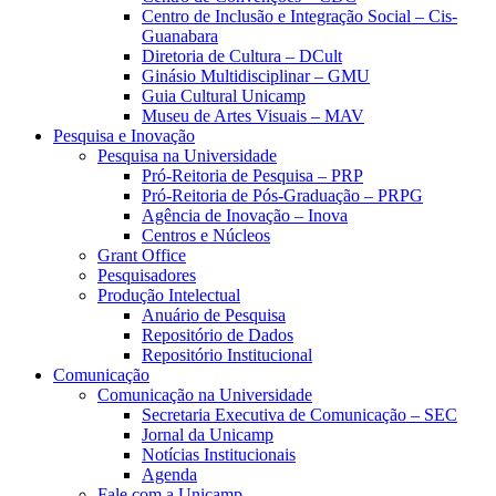
Centro de Inclusão e Integração Social – Cis-
Guanabara
Diretoria de Cultura – DCult
Ginásio Multidisciplinar – GMU
Guia Cultural Unicamp
Museu de Artes Visuais – MAV
Pesquisa e Inovação
Pesquisa na Universidade
Pró-Reitoria de Pesquisa – PRP
Pró-Reitoria de Pós-Graduação – PRPG
Agência de Inovação – Inova
Centros e Núcleos
Grant Office
Pesquisadores
Produção Intelectual
Anuário de Pesquisa
Repositório de Dados
Repositório Institucional
Comunicação
Comunicação na Universidade
Secretaria Executiva de Comunicação – SEC
Jornal da Unicamp
Notícias Institucionais
Agenda
Fale com a Unicamp