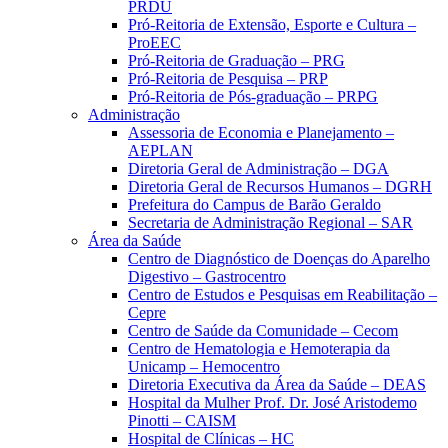
PRDU
Pró-Reitoria de Extensão, Esporte e Cultura –
ProEEC
Pró-Reitoria de Graduação – PRG
Pró-Reitoria de Pesquisa – PRP
Pró-Reitoria de Pós-graduação – PRPG
Administração
Assessoria de Economia e Planejamento –
AEPLAN
Diretoria Geral de Administração – DGA
Diretoria Geral de Recursos Humanos – DGRH
Prefeitura do Campus de Barão Geraldo
Secretaria de Administração Regional – SAR
Área da Saúde
Centro de Diagnóstico de Doenças do Aparelho
Digestivo – Gastrocentro
Centro de Estudos e Pesquisas em Reabilitação –
Cepre
Centro de Saúde da Comunidade – Cecom
Centro de Hematologia e Hemoterapia da
Unicamp – Hemocentro
Diretoria Executiva da Área da Saúde – DEAS
Hospital da Mulher Prof. Dr. José Aristodemo
Pinotti – CAISM
Hospital de Clínicas – HC