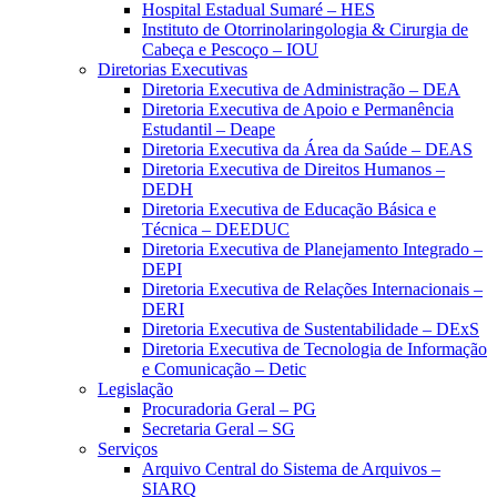
Hospital Estadual Sumaré – HES
Instituto de Otorrinolaringologia & Cirurgia de
Cabeça e Pescoço – IOU
Diretorias Executivas
Diretoria Executiva de Administração – DEA
Diretoria Executiva de Apoio e Permanência
Estudantil – Deape
Diretoria Executiva da Área da Saúde – DEAS
Diretoria Executiva de Direitos Humanos –
DEDH
Diretoria Executiva de Educação Básica e
Técnica – DEEDUC
Diretoria Executiva de Planejamento Integrado –
DEPI
Diretoria Executiva de Relações Internacionais –
DERI
Diretoria Executiva de Sustentabilidade – DExS
Diretoria Executiva de Tecnologia de Informação
e Comunicação – Detic
Legislação
Procuradoria Geral – PG
Secretaria Geral – SG
Serviços
Arquivo Central do Sistema de Arquivos –
SIARQ