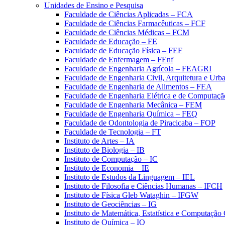
Unidades de Ensino e Pesquisa
Faculdade de Ciências Aplicadas – FCA
Faculdade de Ciências Farmacêuticas – FCF
Faculdade de Ciências Médicas – FCM
Faculdade de Educação – FE
Faculdade de Educação Física – FEF
Faculdade de Enfermagem – FEnf
Faculdade de Engenharia Agrícola – FEAGRI
Faculdade de Engenharia Civil, Arquitetura e U
Faculdade de Engenharia de Alimentos – FEA
Faculdade de Engenharia Elétrica e de Computaç
Faculdade de Engenharia Mecânica – FEM
Faculdade de Engenharia Química – FEQ
Faculdade de Odontologia de Piracicaba – FOP
Faculdade de Tecnologia – FT
Instituto de Artes – IA
Instituto de Biologia – IB
Instituto de Computação – IC
Instituto de Economia – IE
Instituto de Estudos da Linguagem – IEL
Instituto de Filosofia e Ciências Humanas – IFCH
Instituto de Física Gleb Wataghin – IFGW
Instituto de Geociências – IG
Instituto de Matemática, Estatística e Computaçã
Instituto de Química – IQ