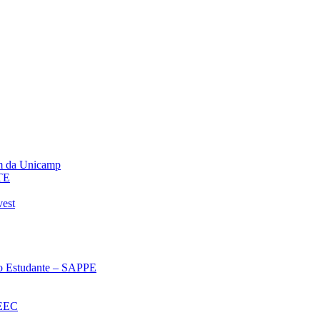
m da Unicamp
TE
vest
 ao Estudante – SAPPE
oEEC