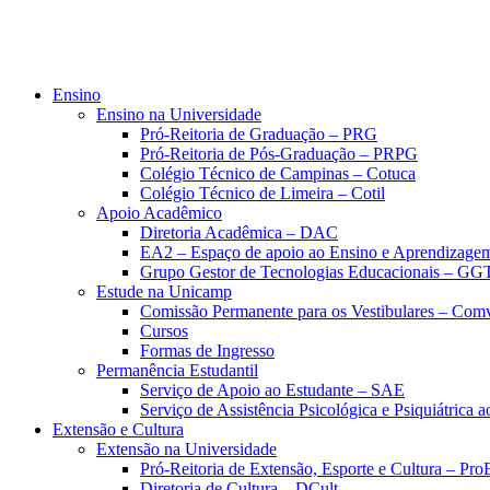
Ensino
Ensino na Universidade
Pró-Reitoria de Graduação – PRG
Pró-Reitoria de Pós-Graduação – PRPG
Colégio Técnico de Campinas – Cotuca
Colégio Técnico de Limeira – Cotil
Apoio Acadêmico
Diretoria Acadêmica – DAC
EA2 – Espaço de apoio ao Ensino e Aprendizage
Grupo Gestor de Tecnologias Educacionais – GG
Estude na Unicamp
Comissão Permanente para os Vestibulares – Com
Cursos
Formas de Ingresso
Permanência Estudantil
Serviço de Apoio ao Estudante – SAE
Serviço de Assistência Psicológica e Psiquiátrica
Extensão e Cultura
Extensão na Universidade
Pró-Reitoria de Extensão, Esporte e Cultura – Pr
Diretoria de Cultura – DCult