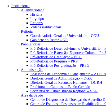
Conteúdo principal
Menu principal
Rodapé
Institucional
A Universidade
História
Logotipo
Reitores
Vídeos institucionais
Reitoria
Coordenadoria Geral da Universidade – CGU
Gabinete do Reitor – GR
Pró-Reitorias
Pró-Reitoria de Desenvolvimento Universitário 
Pró-Reitoria de Extensão, Esporte e Cultura – Pr
Pró-Reitoria de Graduação – PRG
Pró-Reitoria de Pesquisa – PRP
Pró-Reitoria de Pós-graduação – PRPG
Administração
Assessoria de Economia e Planejamento – AEPL
Diretoria Geral de Administração – DGA
Diretoria Geral de Recursos Humanos – DGRH
Prefeitura do Campus de Barão Geraldo
Secretaria de Administração Regional – SAR
Área da Saúde
Centro de Diagnóstico de Doenças do Aparelho Di
Centro de Estudos e Pesquisas em Reabilitação – 