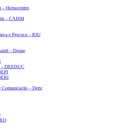
p – Hemocentro
notti – CAISM
abeça e Pescoço – IOU
antil – Deape
H
ica – DEEDUC
 DEPI
 DERI
 e Comunicação – Detic
Q
MEQ