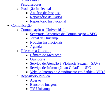
Grant Office
Pesquisadores
Produção Intelectual
Anuário de Pesquisa
Repositório de Dados
Repositório Institucional
Comunicação
Comunicação na Universidade
Secretaria Executiva de Comunicação – SEC
Jornal da Unicamp
Notícias Institucionais
Agenda
Fale com a Unicamp
Câmara de Mediação
Ouvidoria
Serviço de Atenção à Violência Sexual – SAVS
Serviço de Informação ao Cidadão – SIC
Veículo Interno de Atendimento em Saúde – VID
Repositório Público
Acervo
Banco de imagens
TV Unicamp
Link para o Faceboo