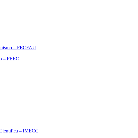
rbanismo – FECFAU
ão – FEEC
o Científica – IMECC