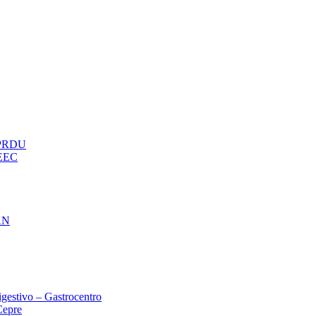
– PRDU
oEEC
AN
gestivo – Gastrocentro
Cepre