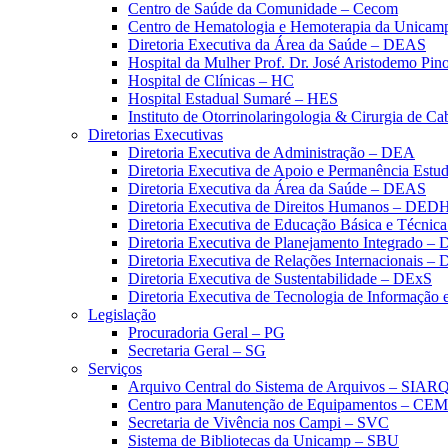
Centro de Saúde da Comunidade – Cecom
Centro de Hematologia e Hemoterapia da Unicam
Diretoria Executiva da Área da Saúde – DEAS
Hospital da Mulher Prof. Dr. José Aristodemo Pi
Hospital de Clínicas – HC
Hospital Estadual Sumaré – HES
Instituto de Otorrinolaringologia & Cirurgia de C
Diretorias Executivas
Diretoria Executiva de Administração – DEA
Diretoria Executiva de Apoio e Permanência Estud
Diretoria Executiva da Área da Saúde – DEAS
Diretoria Executiva de Direitos Humanos – DED
Diretoria Executiva de Educação Básica e Técn
Diretoria Executiva de Planejamento Integrado –
Diretoria Executiva de Relações Internacionais –
Diretoria Executiva de Sustentabilidade – DExS
Diretoria Executiva de Tecnologia de Informação
Legislação
Procuradoria Geral – PG
Secretaria Geral – SG
Serviços
Arquivo Central do Sistema de Arquivos – SIAR
Centro para Manutenção de Equipamentos – CE
Secretaria de Vivência nos Campi – SVC
Sistema de Bibliotecas da Unicamp – SBU