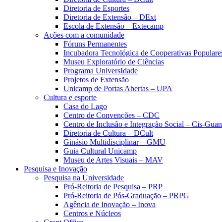
Diretoria de Esportes
Diretoria de Extensão – DExt
Escola de Extensão – Extecamp
Ações com a comunidade
Fóruns Permanentes
Incubadora Tecnológica de Cooperativas Popular
Museu Exploratório de Ciências
Programa UniversIdade
Projetos de Extensão
Unicamp de Portas Abertas – UPA
Cultura e esporte
Casa do Lago
Centro de Convenções – CDC
Centro de Inclusão e Integração Social – Cis-Gua
Diretoria de Cultura – DCult
Ginásio Multidisciplinar – GMU
Guia Cultural Unicamp
Museu de Artes Visuais – MAV
Pesquisa e Inovação
Pesquisa na Universidade
Pró-Reitoria de Pesquisa – PRP
Pró-Reitoria de Pós-Graduação – PRPG
Agência de Inovação – Inova
Centros e Núcleos