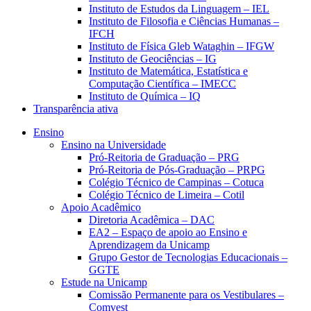
Instituto de Estudos da Linguagem – IEL
Instituto de Filosofia e Ciências Humanas –
IFCH
Instituto de Física Gleb Wataghin – IFGW
Instituto de Geociências – IG
Instituto de Matemática, Estatística e
Computação Científica – IMECC
Instituto de Química – IQ
Transparência ativa
Ensino
Ensino na Universidade
Pró-Reitoria de Graduação – PRG
Pró-Reitoria de Pós-Graduação – PRPG
Colégio Técnico de Campinas – Cotuca
Colégio Técnico de Limeira – Cotil
Apoio Acadêmico
Diretoria Acadêmica – DAC
EA2 – Espaço de apoio ao Ensino e
Aprendizagem da Unicamp
Grupo Gestor de Tecnologias Educacionais –
GGTE
Estude na Unicamp
Comissão Permanente para os Vestibulares –
Comvest