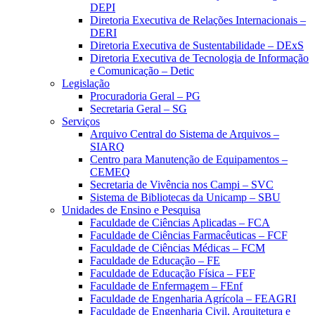
DEPI
Diretoria Executiva de Relações Internacionais –
DERI
Diretoria Executiva de Sustentabilidade – DExS
Diretoria Executiva de Tecnologia de Informação
e Comunicação – Detic
Legislação
Procuradoria Geral – PG
Secretaria Geral – SG
Serviços
Arquivo Central do Sistema de Arquivos –
SIARQ
Centro para Manutenção de Equipamentos –
CEMEQ
Secretaria de Vivência nos Campi – SVC
Sistema de Bibliotecas da Unicamp – SBU
Unidades de Ensino e Pesquisa
Faculdade de Ciências Aplicadas – FCA
Faculdade de Ciências Farmacêuticas – FCF
Faculdade de Ciências Médicas – FCM
Faculdade de Educação – FE
Faculdade de Educação Física – FEF
Faculdade de Enfermagem – FEnf
Faculdade de Engenharia Agrícola – FEAGRI
Faculdade de Engenharia Civil, Arquitetura e