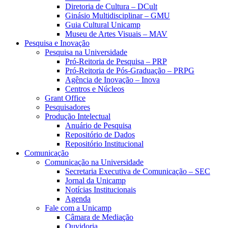
Diretoria de Cultura – DCult
Ginásio Multidisciplinar – GMU
Guia Cultural Unicamp
Museu de Artes Visuais – MAV
Pesquisa e Inovação
Pesquisa na Universidade
Pró-Reitoria de Pesquisa – PRP
Pró-Reitoria de Pós-Graduação – PRPG
Agência de Inovação – Inova
Centros e Núcleos
Grant Office
Pesquisadores
Produção Intelectual
Anuário de Pesquisa
Repositório de Dados
Repositório Institucional
Comunicação
Comunicação na Universidade
Secretaria Executiva de Comunicação – SEC
Jornal da Unicamp
Notícias Institucionais
Agenda
Fale com a Unicamp
Câmara de Mediação
Ouvidoria