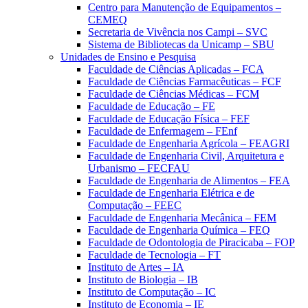
Centro para Manutenção de Equipamentos –
CEMEQ
Secretaria de Vivência nos Campi – SVC
Sistema de Bibliotecas da Unicamp – SBU
Unidades de Ensino e Pesquisa
Faculdade de Ciências Aplicadas – FCA
Faculdade de Ciências Farmacêuticas – FCF
Faculdade de Ciências Médicas – FCM
Faculdade de Educação – FE
Faculdade de Educação Física – FEF
Faculdade de Enfermagem – FEnf
Faculdade de Engenharia Agrícola – FEAGRI
Faculdade de Engenharia Civil, Arquitetura e
Urbanismo – FECFAU
Faculdade de Engenharia de Alimentos – FEA
Faculdade de Engenharia Elétrica e de
Computação – FEEC
Faculdade de Engenharia Mecânica – FEM
Faculdade de Engenharia Química – FEQ
Faculdade de Odontologia de Piracicaba – FOP
Faculdade de Tecnologia – FT
Instituto de Artes – IA
Instituto de Biologia – IB
Instituto de Computação – IC
Instituto de Economia – IE