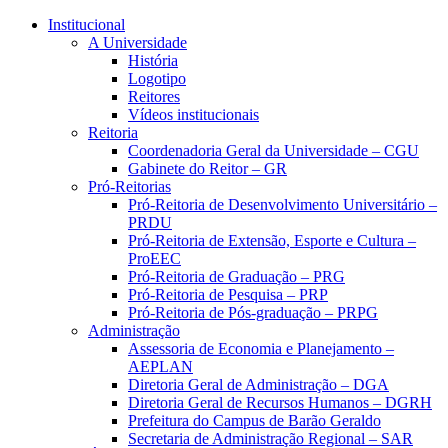
Conteúdo principal
Menu principal
Rodapé
Institucional
A Universidade
História
Logotipo
Reitores
Vídeos institucionais
Reitoria
Coordenadoria Geral da Universidade – CGU
Gabinete do Reitor – GR
Pró-Reitorias
Pró-Reitoria de Desenvolvimento Universitário –
PRDU
Pró-Reitoria de Extensão, Esporte e Cultura –
ProEEC
Pró-Reitoria de Graduação – PRG
Pró-Reitoria de Pesquisa – PRP
Pró-Reitoria de Pós-graduação – PRPG
Administração
Assessoria de Economia e Planejamento –
AEPLAN
Diretoria Geral de Administração – DGA
Diretoria Geral de Recursos Humanos – DGRH
Prefeitura do Campus de Barão Geraldo
Secretaria de Administração Regional – SAR