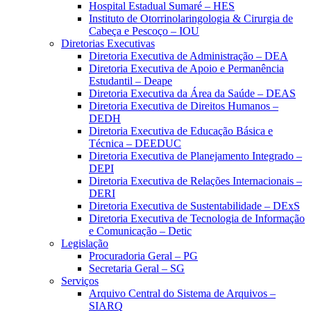
Hospital Estadual Sumaré – HES
Instituto de Otorrinolaringologia & Cirurgia de
Cabeça e Pescoço – IOU
Diretorias Executivas
Diretoria Executiva de Administração – DEA
Diretoria Executiva de Apoio e Permanência
Estudantil – Deape
Diretoria Executiva da Área da Saúde – DEAS
Diretoria Executiva de Direitos Humanos –
DEDH
Diretoria Executiva de Educação Básica e
Técnica – DEEDUC
Diretoria Executiva de Planejamento Integrado –
DEPI
Diretoria Executiva de Relações Internacionais –
DERI
Diretoria Executiva de Sustentabilidade – DExS
Diretoria Executiva de Tecnologia de Informação
e Comunicação – Detic
Legislação
Procuradoria Geral – PG
Secretaria Geral – SG
Serviços
Arquivo Central do Sistema de Arquivos –
SIARQ