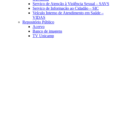
Serviço de Atenção à Violência Sexual – SAVS
Serviço de Informação ao Cidadão – SIC
Veículo Interno de Atendimento em Saúde –
VIDAS
Repositório Público
Acervo
Banco de imagens
TV Unicamp
Link para o Facebook
Link para o Linkedin