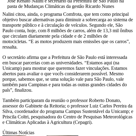
José Renato Nalini é secretário da Prefeitura de São Paulo na
pasta de Mudanças Climáticas da gestão Ricardo Nunes
Nalini citou, ainda, o programa Comfrota, que tem como principal
objetivo buscar alternativas para diminuir a sobrecarga ao sistema de
transporte público e à circulação de veículos. Segundo ele, São
Paulo conta, hoje, com 8 milhões de carros, além de 13,3 mil ônibus
que circulam diariamente pela cidade e de 2 milhões de
motocicletas. “E as motos produzem mais emissões que os carros”,
ressalta.
O secretário afirma que a Prefeitura de São Paulo está interessada
em buscar parcerias com as universidades. “Estamos aqui (na
Unicamp) para mostrar que queremos fazer vinculações. Estamos
abertos para avaliar o que vocês considerarem possível. Mesmo
porque, sabemos que, se uma solução vale para São Paulo, vale
também para Campinas e para todas as outras grandes cidades do
país”, finalizou.
Também participaram da reunião o professor Roberto Donato,
assessor do Gabinete da Reitoria; o professor Luiz Carlos Pereira da
Silva, coordenador do programa Campus Sustentável da Unicamp; e
Priscila Coltri, pesquisadora do Centro de Pesquisas Meteorológicas
e Climáticas Aplicadas à Agricultura (Cepagri).
Últimas Notícias