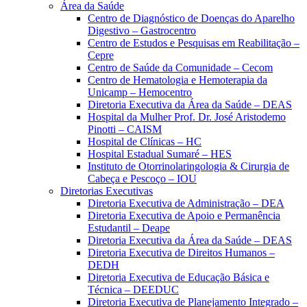
Área da Saúde
Centro de Diagnóstico de Doenças do Aparelho
Digestivo – Gastrocentro
Centro de Estudos e Pesquisas em Reabilitação –
Cepre
Centro de Saúde da Comunidade – Cecom
Centro de Hematologia e Hemoterapia da
Unicamp – Hemocentro
Diretoria Executiva da Área da Saúde – DEAS
Hospital da Mulher Prof. Dr. José Aristodemo
Pinotti – CAISM
Hospital de Clínicas – HC
Hospital Estadual Sumaré – HES
Instituto de Otorrinolaringologia & Cirurgia de
Cabeça e Pescoço – IOU
Diretorias Executivas
Diretoria Executiva de Administração – DEA
Diretoria Executiva de Apoio e Permanência
Estudantil – Deape
Diretoria Executiva da Área da Saúde – DEAS
Diretoria Executiva de Direitos Humanos –
DEDH
Diretoria Executiva de Educação Básica e
Técnica – DEEDUC
Diretoria Executiva de Planejamento Integrado –