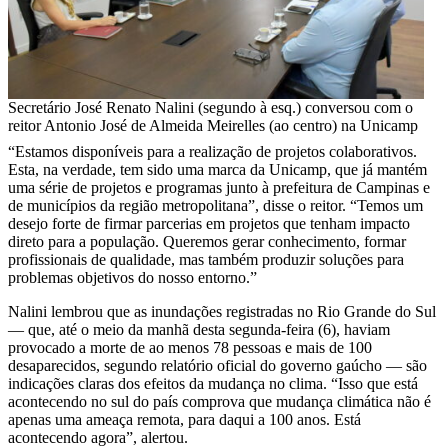
Secretário José Renato Nalini (segundo à esq.) conversou com o
reitor Antonio José de Almeida Meirelles (ao centro) na Unicamp
“Estamos disponíveis para a realização de projetos colaborativos.
Esta, na verdade, tem sido uma marca da Unicamp, que já mantém
uma série de projetos e programas junto à prefeitura de Campinas e
de municípios da região metropolitana”, disse o reitor. “Temos um
desejo forte de firmar parcerias em projetos que tenham impacto
direto para a população. Queremos gerar conhecimento, formar
profissionais de qualidade, mas também produzir soluções para
problemas objetivos do nosso entorno.”
Nalini lembrou que as inundações registradas no Rio Grande do Sul
— que, até o meio da manhã desta segunda-feira (6), haviam
provocado a morte de ao menos 78 pessoas e mais de 100
desaparecidos, segundo relatório oficial do governo gaúcho — são
indicações claras dos efeitos da mudança no clima. “Isso que está
acontecendo no sul do país comprova que mudança climática não é
apenas uma ameaça remota, para daqui a 100 anos. Está
acontecendo agora”, alertou.