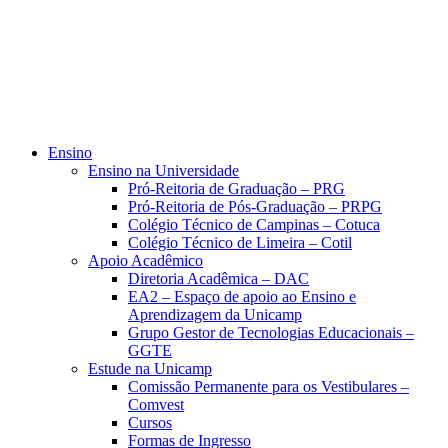
Ensino
Ensino na Universidade
Pró-Reitoria de Graduação – PRG
Pró-Reitoria de Pós-Graduação – PRPG
Colégio Técnico de Campinas – Cotuca
Colégio Técnico de Limeira – Cotil
Apoio Acadêmico
Diretoria Acadêmica – DAC
EA2 – Espaço de apoio ao Ensino e
Aprendizagem da Unicamp
Grupo Gestor de Tecnologias Educacionais –
GGTE
Estude na Unicamp
Comissão Permanente para os Vestibulares –
Comvest
Cursos
Formas de Ingresso