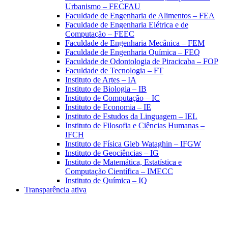
Urbanismo – FECFAU
Faculdade de Engenharia de Alimentos – FEA
Faculdade de Engenharia Elétrica e de
Computação – FEEC
Faculdade de Engenharia Mecânica – FEM
Faculdade de Engenharia Química – FEQ
Faculdade de Odontologia de Piracicaba – FOP
Faculdade de Tecnologia – FT
Instituto de Artes – IA
Instituto de Biologia – IB
Instituto de Computação – IC
Instituto de Economia – IE
Instituto de Estudos da Linguagem – IEL
Instituto de Filosofia e Ciências Humanas –
IFCH
Instituto de Física Gleb Wataghin – IFGW
Instituto de Geociências – IG
Instituto de Matemática, Estatística e
Computação Científica – IMECC
Instituto de Química – IQ
Transparência ativa
Aumentar fonte