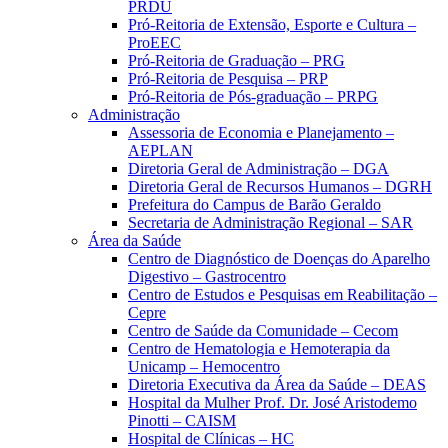
PRDU
Pró-Reitoria de Extensão, Esporte e Cultura –
ProEEC
Pró-Reitoria de Graduação – PRG
Pró-Reitoria de Pesquisa – PRP
Pró-Reitoria de Pós-graduação – PRPG
Administração
Assessoria de Economia e Planejamento –
AEPLAN
Diretoria Geral de Administração – DGA
Diretoria Geral de Recursos Humanos – DGRH
Prefeitura do Campus de Barão Geraldo
Secretaria de Administração Regional – SAR
Área da Saúde
Centro de Diagnóstico de Doenças do Aparelho
Digestivo – Gastrocentro
Centro de Estudos e Pesquisas em Reabilitação –
Cepre
Centro de Saúde da Comunidade – Cecom
Centro de Hematologia e Hemoterapia da
Unicamp – Hemocentro
Diretoria Executiva da Área da Saúde – DEAS
Hospital da Mulher Prof. Dr. José Aristodemo
Pinotti – CAISM
Hospital de Clínicas – HC