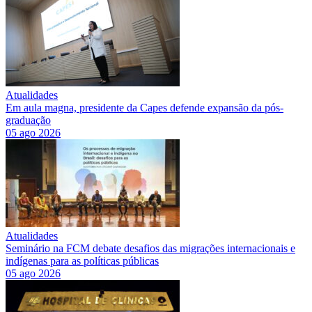
Atualidades
Em aula magna, presidente da Capes defende expansão da pós-
graduação
05 ago 2026
Atualidades
Seminário na FCM debate desafios das migrações internacionais e
indígenas para as políticas públicas
05 ago 2026