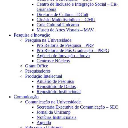
Centro de Inclusão e Integração Social – Cis-
Guanabara
Diretoria de Cultura – DCult
Ginásio Multidisciplinar – GMU
Guia Cultural Unicamp
Museu de Artes Visuais – MAV
Pesquisa e Inovação
Pesquisa na Universidade
Pró-Reitoria de Pesquisa – PRP
Pró-Reitoria de Pós-Graduação – PRPG
Agência de Inovação – Inova
Centros e Núcleos
Grant Office
Pesquisadores
Produção Intelectual
Anuário de Pesquisa
Repositório de Dados
Repositório Institucional
Comunicação
Comunicação na Universidade
Secretaria Executiva de Comunicação – SEC
Jornal da Unicamp
Notícias Institucionais
Agenda
Fale com a Unicamp