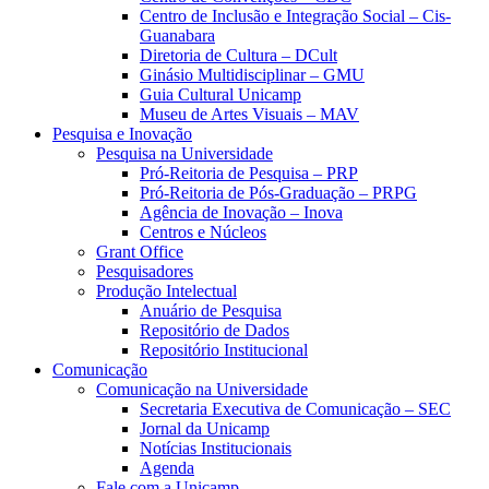
Centro de Inclusão e Integração Social – Cis-
Guanabara
Diretoria de Cultura – DCult
Ginásio Multidisciplinar – GMU
Guia Cultural Unicamp
Museu de Artes Visuais – MAV
Pesquisa e Inovação
Pesquisa na Universidade
Pró-Reitoria de Pesquisa – PRP
Pró-Reitoria de Pós-Graduação – PRPG
Agência de Inovação – Inova
Centros e Núcleos
Grant Office
Pesquisadores
Produção Intelectual
Anuário de Pesquisa
Repositório de Dados
Repositório Institucional
Comunicação
Comunicação na Universidade
Secretaria Executiva de Comunicação – SEC
Jornal da Unicamp
Notícias Institucionais
Agenda
Fale com a Unicamp