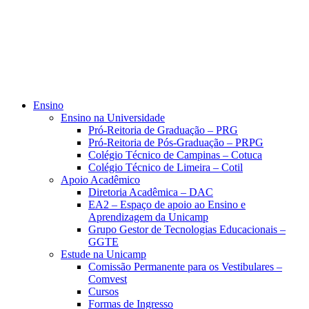
Ensino
Ensino na Universidade
Pró-Reitoria de Graduação – PRG
Pró-Reitoria de Pós-Graduação – PRPG
Colégio Técnico de Campinas – Cotuca
Colégio Técnico de Limeira – Cotil
Apoio Acadêmico
Diretoria Acadêmica – DAC
EA2 – Espaço de apoio ao Ensino e
Aprendizagem da Unicamp
Grupo Gestor de Tecnologias Educacionais –
GGTE
Estude na Unicamp
Comissão Permanente para os Vestibulares –
Comvest
Cursos
Formas de Ingresso