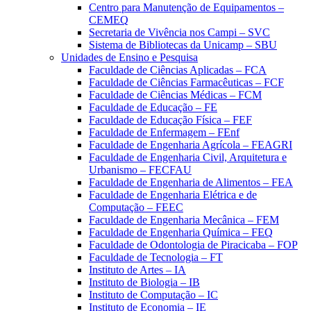
Centro para Manutenção de Equipamentos –
CEMEQ
Secretaria de Vivência nos Campi – SVC
Sistema de Bibliotecas da Unicamp – SBU
Unidades de Ensino e Pesquisa
Faculdade de Ciências Aplicadas – FCA
Faculdade de Ciências Farmacêuticas – FCF
Faculdade de Ciências Médicas – FCM
Faculdade de Educação – FE
Faculdade de Educação Física – FEF
Faculdade de Enfermagem – FEnf
Faculdade de Engenharia Agrícola – FEAGRI
Faculdade de Engenharia Civil, Arquitetura e
Urbanismo – FECFAU
Faculdade de Engenharia de Alimentos – FEA
Faculdade de Engenharia Elétrica e de
Computação – FEEC
Faculdade de Engenharia Mecânica – FEM
Faculdade de Engenharia Química – FEQ
Faculdade de Odontologia de Piracicaba – FOP
Faculdade de Tecnologia – FT
Instituto de Artes – IA
Instituto de Biologia – IB
Instituto de Computação – IC
Instituto de Economia – IE