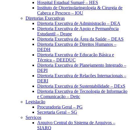
Hospital Estadual Sumaré – HES
Instituto de Otorrinolaringologia & Cirurgia de
Cabeça e Pescoço – IOU
Diretorias Executivas
Diretoria Executiva de Administração – DEA
Diretoria Executiva de Apoio e Permanência
Estudantil – Deape
Diretoria Executiva da Área da Saúde – DEAS
Diretoria Executiva de Direitos Humanos –
DEDH
Diretoria Executiva de Educação Básica e
Técnica – DEEDUC
Diretoria Executiva de Planejamento Integrado –
DEPI
Diretoria Executiva de Relações Internacionais –
DERI
Diretoria Executiva de Sustentabilidade – DExS
Diretoria Executiva de Tecnologia de Informação
e Comunicação – Detic
Legislação
Procuradoria Geral – PG
Secretaria Geral – SG
Serviços
Arquivo Central do Sistema de Arquivos –
SIARQ