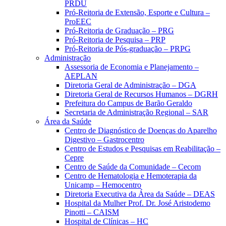
PRDU
Pró-Reitoria de Extensão, Esporte e Cultura –
ProEEC
Pró-Reitoria de Graduação – PRG
Pró-Reitoria de Pesquisa – PRP
Pró-Reitoria de Pós-graduação – PRPG
Administração
Assessoria de Economia e Planejamento –
AEPLAN
Diretoria Geral de Administração – DGA
Diretoria Geral de Recursos Humanos – DGRH
Prefeitura do Campus de Barão Geraldo
Secretaria de Administração Regional – SAR
Área da Saúde
Centro de Diagnóstico de Doenças do Aparelho
Digestivo – Gastrocentro
Centro de Estudos e Pesquisas em Reabilitação –
Cepre
Centro de Saúde da Comunidade – Cecom
Centro de Hematologia e Hemoterapia da
Unicamp – Hemocentro
Diretoria Executiva da Área da Saúde – DEAS
Hospital da Mulher Prof. Dr. José Aristodemo
Pinotti – CAISM
Hospital de Clínicas – HC