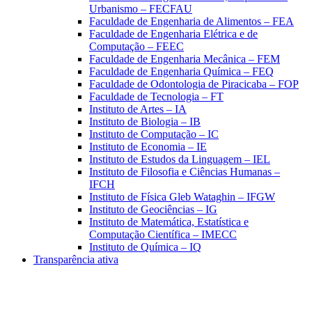
Urbanismo – FECFAU
Faculdade de Engenharia de Alimentos – FEA
Faculdade de Engenharia Elétrica e de
Computação – FEEC
Faculdade de Engenharia Mecânica – FEM
Faculdade de Engenharia Química – FEQ
Faculdade de Odontologia de Piracicaba – FOP
Faculdade de Tecnologia – FT
Instituto de Artes – IA
Instituto de Biologia – IB
Instituto de Computação – IC
Instituto de Economia – IE
Instituto de Estudos da Linguagem – IEL
Instituto de Filosofia e Ciências Humanas –
IFCH
Instituto de Física Gleb Wataghin – IFGW
Instituto de Geociências – IG
Instituto de Matemática, Estatística e
Computação Científica – IMECC
Instituto de Química – IQ
Transparência ativa
Aumentar fonte