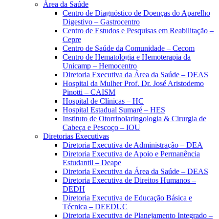
Área da Saúde
Centro de Diagnóstico de Doenças do Aparelho
Digestivo – Gastrocentro
Centro de Estudos e Pesquisas em Reabilitação –
Cepre
Centro de Saúde da Comunidade – Cecom
Centro de Hematologia e Hemoterapia da
Unicamp – Hemocentro
Diretoria Executiva da Área da Saúde – DEAS
Hospital da Mulher Prof. Dr. José Aristodemo
Pinotti – CAISM
Hospital de Clínicas – HC
Hospital Estadual Sumaré – HES
Instituto de Otorrinolaringologia & Cirurgia de
Cabeça e Pescoço – IOU
Diretorias Executivas
Diretoria Executiva de Administração – DEA
Diretoria Executiva de Apoio e Permanência
Estudantil – Deape
Diretoria Executiva da Área da Saúde – DEAS
Diretoria Executiva de Direitos Humanos –
DEDH
Diretoria Executiva de Educação Básica e
Técnica – DEEDUC
Diretoria Executiva de Planejamento Integrado –