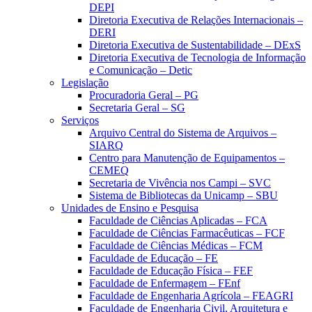
DEPI
Diretoria Executiva de Relações Internacionais –
DERI
Diretoria Executiva de Sustentabilidade – DExS
Diretoria Executiva de Tecnologia de Informação
e Comunicação – Detic
Legislação
Procuradoria Geral – PG
Secretaria Geral – SG
Serviços
Arquivo Central do Sistema de Arquivos –
SIARQ
Centro para Manutenção de Equipamentos –
CEMEQ
Secretaria de Vivência nos Campi – SVC
Sistema de Bibliotecas da Unicamp – SBU
Unidades de Ensino e Pesquisa
Faculdade de Ciências Aplicadas – FCA
Faculdade de Ciências Farmacêuticas – FCF
Faculdade de Ciências Médicas – FCM
Faculdade de Educação – FE
Faculdade de Educação Física – FEF
Faculdade de Enfermagem – FEnf
Faculdade de Engenharia Agrícola – FEAGRI
Faculdade de Engenharia Civil, Arquitetura e