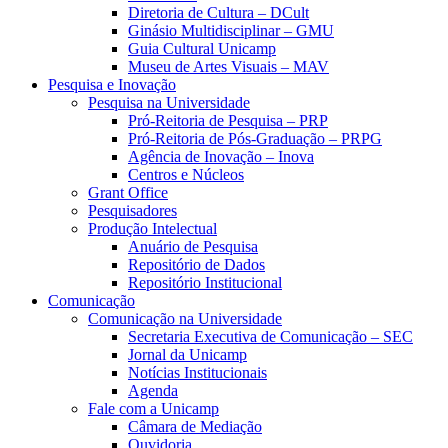
Diretoria de Cultura – DCult
Ginásio Multidisciplinar – GMU
Guia Cultural Unicamp
Museu de Artes Visuais – MAV
Pesquisa e Inovação
Pesquisa na Universidade
Pró-Reitoria de Pesquisa – PRP
Pró-Reitoria de Pós-Graduação – PRPG
Agência de Inovação – Inova
Centros e Núcleos
Grant Office
Pesquisadores
Produção Intelectual
Anuário de Pesquisa
Repositório de Dados
Repositório Institucional
Comunicação
Comunicação na Universidade
Secretaria Executiva de Comunicação – SEC
Jornal da Unicamp
Notícias Institucionais
Agenda
Fale com a Unicamp
Câmara de Mediação
Ouvidoria