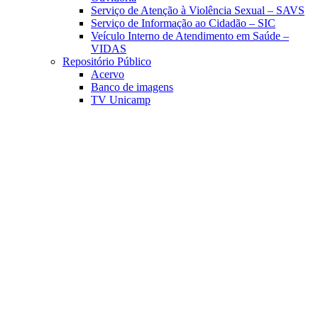
Serviço de Atenção à Violência Sexual – SAVS
Serviço de Informação ao Cidadão – SIC
Veículo Interno de Atendimento em Saúde –
VIDAS
Repositório Público
Acervo
Banco de imagens
TV Unicamp
Link para o Facebook
Link para o Linkedin