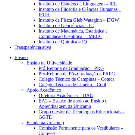
Instituto de Estudos da Linguagem – IEL
Instituto de Filosofia e Ciências Humanas –
IFCH
Instituto de Física Gleb Wataghin – IFGW
Instituto de Geociências – IG
Instituto de Matemática, Estatística e
Computação Científica – IMECC
Instituto de Química – IQ
Transparência ativa
Ensino
Ensino na Universidade
Pró-Reitoria de Graduação – PRG
Pró-Reitoria de Pós-Graduação – PRPG
Colégio Técnico de Campinas – Cotuca
Colégio Técnico de Limeira – Cotil
Apoio Acadêmico
Diretoria Acadêmica – DAC
EA2 – Espaço de apoio ao Ensino e
Aprendizagem da Unicamp
Grupo Gestor de Tecnologias Educacionais –
GGTE
Estude na Unicamp
Comissão Permanente para os Vestibulares –
Comvest