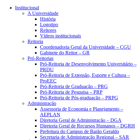
Conteúdo principal
Menu principal
Rodapé
Institucional
A Universidade
História
Logotipo
Reitores
Vídeos institucionais
Reitoria
Coordenadoria Geral da Universidade – CGU
Gabinete do Reitor – GR
Pró-Reitorias
Pró-Reitoria de Desenvolvimento Universitário –
PRDU
Pró-Reitoria de Extensão, Esporte e Cultura –
ProEEC
Pró-Reitoria de Graduação – PRG
Pró-Reitoria de Pesquisa – PRP
Pró-Reitoria de Pós-graduação – PRPG
Administração
Assessoria de Economia e Planejamento –
AEPLAN
Diretoria Geral de Administração – DGA
Diretoria Geral de Recursos Humanos – DGRH
Prefeitura do Campus de Barão Geraldo
Secretaria de Administração Regional – SAR