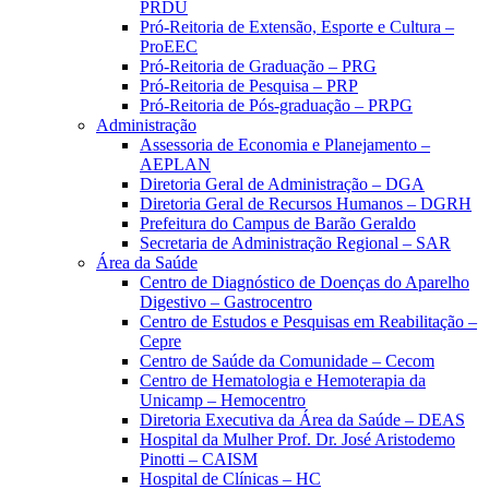
PRDU
Pró-Reitoria de Extensão, Esporte e Cultura –
ProEEC
Pró-Reitoria de Graduação – PRG
Pró-Reitoria de Pesquisa – PRP
Pró-Reitoria de Pós-graduação – PRPG
Administração
Assessoria de Economia e Planejamento –
AEPLAN
Diretoria Geral de Administração – DGA
Diretoria Geral de Recursos Humanos – DGRH
Prefeitura do Campus de Barão Geraldo
Secretaria de Administração Regional – SAR
Área da Saúde
Centro de Diagnóstico de Doenças do Aparelho
Digestivo – Gastrocentro
Centro de Estudos e Pesquisas em Reabilitação –
Cepre
Centro de Saúde da Comunidade – Cecom
Centro de Hematologia e Hemoterapia da
Unicamp – Hemocentro
Diretoria Executiva da Área da Saúde – DEAS
Hospital da Mulher Prof. Dr. José Aristodemo
Pinotti – CAISM
Hospital de Clínicas – HC