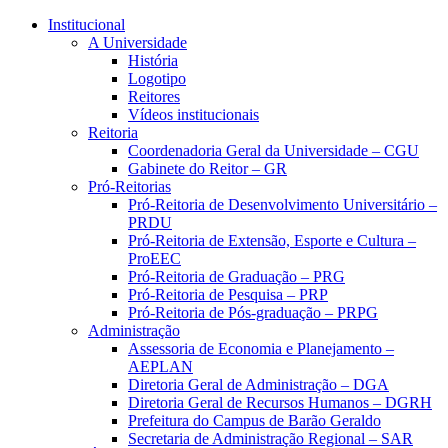
Conteúdo principal
Menu principal
Rodapé
Institucional
A Universidade
História
Logotipo
Reitores
Vídeos institucionais
Reitoria
Coordenadoria Geral da Universidade – CGU
Gabinete do Reitor – GR
Pró-Reitorias
Pró-Reitoria de Desenvolvimento Universitário –
PRDU
Pró-Reitoria de Extensão, Esporte e Cultura –
ProEEC
Pró-Reitoria de Graduação – PRG
Pró-Reitoria de Pesquisa – PRP
Pró-Reitoria de Pós-graduação – PRPG
Administração
Assessoria de Economia e Planejamento –
AEPLAN
Diretoria Geral de Administração – DGA
Diretoria Geral de Recursos Humanos – DGRH
Prefeitura do Campus de Barão Geraldo
Secretaria de Administração Regional – SAR