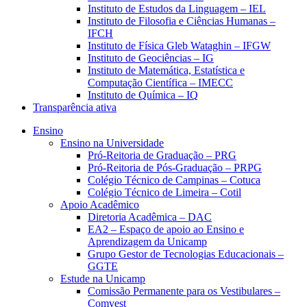
Instituto de Estudos da Linguagem – IEL
Instituto de Filosofia e Ciências Humanas –
IFCH
Instituto de Física Gleb Wataghin – IFGW
Instituto de Geociências – IG
Instituto de Matemática, Estatística e
Computação Científica – IMECC
Instituto de Química – IQ
Transparência ativa
Ensino
Ensino na Universidade
Pró-Reitoria de Graduação – PRG
Pró-Reitoria de Pós-Graduação – PRPG
Colégio Técnico de Campinas – Cotuca
Colégio Técnico de Limeira – Cotil
Apoio Acadêmico
Diretoria Acadêmica – DAC
EA2 – Espaço de apoio ao Ensino e
Aprendizagem da Unicamp
Grupo Gestor de Tecnologias Educacionais –
GGTE
Estude na Unicamp
Comissão Permanente para os Vestibulares –
Comvest