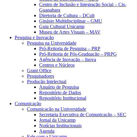
Centro de Inclusão e Integração Social – Cis-
Guanabara
Diretoria de Cultura – DCult
Ginásio Multidisciplinar – GMU
Guia Cultural Unicamp
Museu de Artes Visuais – MAV
Pesquisa e Inovação
Pesquisa na Universidade
Pró-Reitoria de Pesquisa – PRP
Pró-Reitoria de Pós-Graduação – PRPG
Agência de Inovação – Inova
Centros e Núcleos
Grant Office
Pesquisadores
Produção Intelectual
Anuário de Pesquisa
Repositório de Dados
Repositório Institucional
Comunicação
Comunicação na Universidade
Secretaria Executiva de Comunicação – SEC
Jornal da Unicamp
Notícias Institucionais
Agenda
Fale com a Unicamp