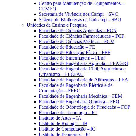
Centro para Manutenção de Equipamentos –
CEMEQ
Secretaria de Vivência nos Campi – SVC
Sistema de Bibliotecas da Unicamp – SBU
Unidades de Ensino e Pesquisa
Faculdade de Ciências Aplicadas – FCA
Faculdade de Ciências Farmacêuticas – FCF
Faculdade de Ciências Médicas – FCM
Faculdade de Educação – FE
Faculdade de Educação Física – FEF
Faculdade de Enfermagem – FEnf
Faculdade de Engenharia Agrícola – FEAGRI
Faculdade de Engenharia Civil, Arquitetura e
Urbanismo – FECFAU
Faculdade de Engenharia de Alimentos – FEA
Faculdade de Engenharia Elétrica e de
Computação – FEEC
Faculdade de Engenharia Mecânica – FEM
Faculdade de Engenharia Química – FEQ
Faculdade de Odontologia de Piracicaba – FOP
Faculdade de Tecnologia – FT
Instituto de Artes – IA
Instituto de Biologia – IB
Instituto de Computação – IC
Instituto de Economia – IE