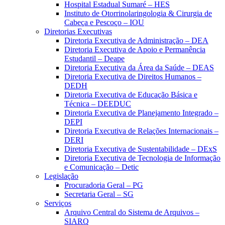
Hospital Estadual Sumaré – HES
Instituto de Otorrinolaringologia & Cirurgia de
Cabeça e Pescoço – IOU
Diretorias Executivas
Diretoria Executiva de Administração – DEA
Diretoria Executiva de Apoio e Permanência
Estudantil – Deape
Diretoria Executiva da Área da Saúde – DEAS
Diretoria Executiva de Direitos Humanos –
DEDH
Diretoria Executiva de Educação Básica e
Técnica – DEEDUC
Diretoria Executiva de Planejamento Integrado –
DEPI
Diretoria Executiva de Relações Internacionais –
DERI
Diretoria Executiva de Sustentabilidade – DExS
Diretoria Executiva de Tecnologia de Informação
e Comunicação – Detic
Legislação
Procuradoria Geral – PG
Secretaria Geral – SG
Serviços
Arquivo Central do Sistema de Arquivos –
SIARQ