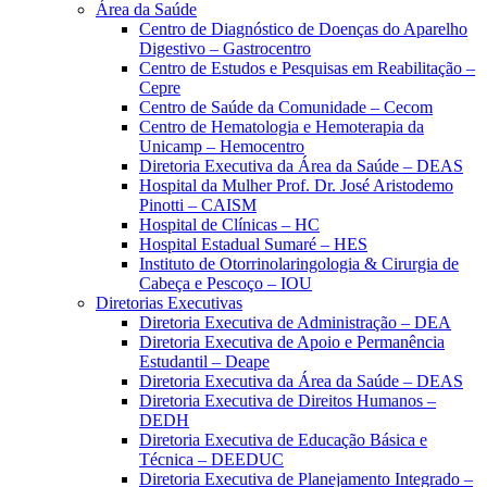
Área da Saúde
Centro de Diagnóstico de Doenças do Aparelho
Digestivo – Gastrocentro
Centro de Estudos e Pesquisas em Reabilitação –
Cepre
Centro de Saúde da Comunidade – Cecom
Centro de Hematologia e Hemoterapia da
Unicamp – Hemocentro
Diretoria Executiva da Área da Saúde – DEAS
Hospital da Mulher Prof. Dr. José Aristodemo
Pinotti – CAISM
Hospital de Clínicas – HC
Hospital Estadual Sumaré – HES
Instituto de Otorrinolaringologia & Cirurgia de
Cabeça e Pescoço – IOU
Diretorias Executivas
Diretoria Executiva de Administração – DEA
Diretoria Executiva de Apoio e Permanência
Estudantil – Deape
Diretoria Executiva da Área da Saúde – DEAS
Diretoria Executiva de Direitos Humanos –
DEDH
Diretoria Executiva de Educação Básica e
Técnica – DEEDUC
Diretoria Executiva de Planejamento Integrado –