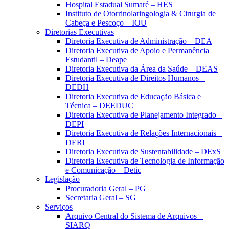
Hospital Estadual Sumaré – HES
Instituto de Otorrinolaringologia & Cirurgia de
Cabeça e Pescoço – IOU
Diretorias Executivas
Diretoria Executiva de Administração – DEA
Diretoria Executiva de Apoio e Permanência
Estudantil – Deape
Diretoria Executiva da Área da Saúde – DEAS
Diretoria Executiva de Direitos Humanos –
DEDH
Diretoria Executiva de Educação Básica e
Técnica – DEEDUC
Diretoria Executiva de Planejamento Integrado –
DEPI
Diretoria Executiva de Relações Internacionais –
DERI
Diretoria Executiva de Sustentabilidade – DExS
Diretoria Executiva de Tecnologia de Informação
e Comunicação – Detic
Legislação
Procuradoria Geral – PG
Secretaria Geral – SG
Serviços
Arquivo Central do Sistema de Arquivos –
SIARQ