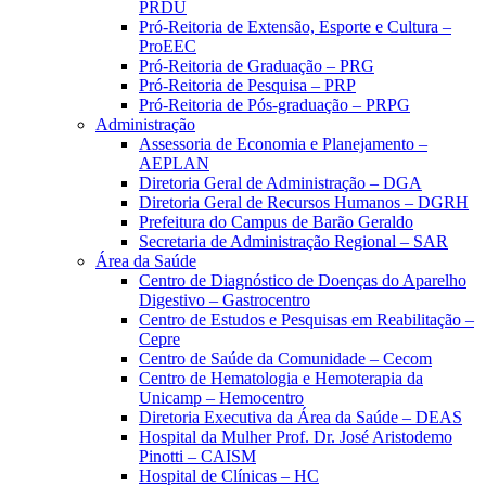
PRDU
Pró-Reitoria de Extensão, Esporte e Cultura –
ProEEC
Pró-Reitoria de Graduação – PRG
Pró-Reitoria de Pesquisa – PRP
Pró-Reitoria de Pós-graduação – PRPG
Administração
Assessoria de Economia e Planejamento –
AEPLAN
Diretoria Geral de Administração – DGA
Diretoria Geral de Recursos Humanos – DGRH
Prefeitura do Campus de Barão Geraldo
Secretaria de Administração Regional – SAR
Área da Saúde
Centro de Diagnóstico de Doenças do Aparelho
Digestivo – Gastrocentro
Centro de Estudos e Pesquisas em Reabilitação –
Cepre
Centro de Saúde da Comunidade – Cecom
Centro de Hematologia e Hemoterapia da
Unicamp – Hemocentro
Diretoria Executiva da Área da Saúde – DEAS
Hospital da Mulher Prof. Dr. José Aristodemo
Pinotti – CAISM
Hospital de Clínicas – HC