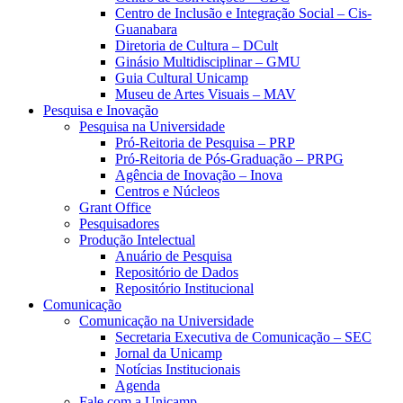
Centro de Inclusão e Integração Social – Cis-
Guanabara
Diretoria de Cultura – DCult
Ginásio Multidisciplinar – GMU
Guia Cultural Unicamp
Museu de Artes Visuais – MAV
Pesquisa e Inovação
Pesquisa na Universidade
Pró-Reitoria de Pesquisa – PRP
Pró-Reitoria de Pós-Graduação – PRPG
Agência de Inovação – Inova
Centros e Núcleos
Grant Office
Pesquisadores
Produção Intelectual
Anuário de Pesquisa
Repositório de Dados
Repositório Institucional
Comunicação
Comunicação na Universidade
Secretaria Executiva de Comunicação – SEC
Jornal da Unicamp
Notícias Institucionais
Agenda
Fale com a Unicamp