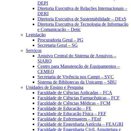
DEPI
Diretoria Executiva de Relações Internacionais –
DERI
Diretoria Executiva de Sustentabilidade – DExS
Diretoria Executiva de Tecnologia de Informação
e Comunicação – Detic
Legislação
Procuradoria Geral – PG
Secretaria Geral – SG
Serviços
Arquivo Central do Sistema de Arquivos –
SIARQ
Centro para Manutenção de Equipamentos –
CEMEQ
Secretaria de Vivência nos Campi – SVC
Sistema de Bibliotecas da Unicamp – SBU
Unidades de Ensino e Pesquisa
Faculdade de Ciências Aplicadas – FCA
Faculdade de Ciências Farmacêuticas – FCF
Faculdade de Ciências Médicas – FCM
Faculdade de Educação – FE
Faculdade de Educação Física – FEF
Faculdade de Enfermagem – FEnf
Faculdade de Engenharia Agrícola – FEAGRI
Faculdade de Engenharia Civil, Arquitetura e