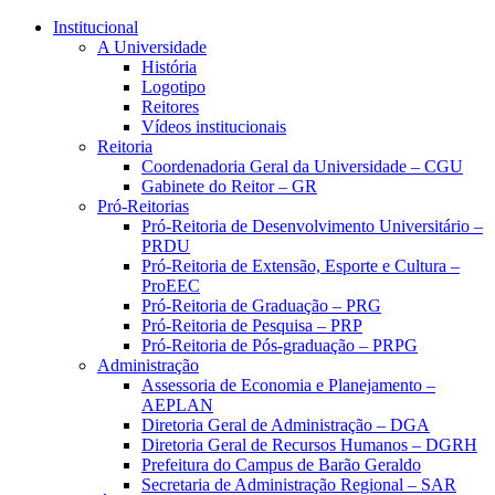
Conteúdo principal
Menu principal
Rodapé
Institucional
A Universidade
História
Logotipo
Reitores
Vídeos institucionais
Reitoria
Coordenadoria Geral da Universidade – CGU
Gabinete do Reitor – GR
Pró-Reitorias
Pró-Reitoria de Desenvolvimento Universitário –
PRDU
Pró-Reitoria de Extensão, Esporte e Cultura –
ProEEC
Pró-Reitoria de Graduação – PRG
Pró-Reitoria de Pesquisa – PRP
Pró-Reitoria de Pós-graduação – PRPG
Administração
Assessoria de Economia e Planejamento –
AEPLAN
Diretoria Geral de Administração – DGA
Diretoria Geral de Recursos Humanos – DGRH
Prefeitura do Campus de Barão Geraldo
Secretaria de Administração Regional – SAR