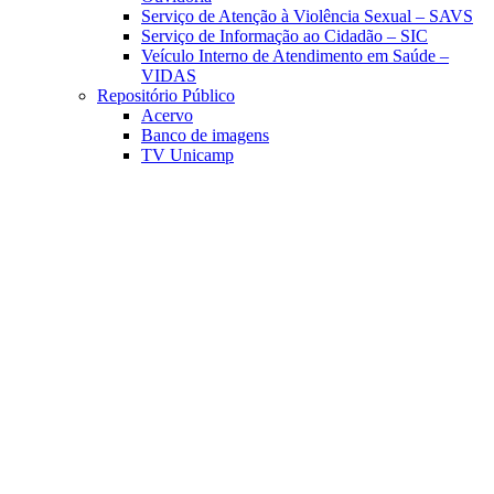
Serviço de Atenção à Violência Sexual – SAVS
Serviço de Informação ao Cidadão – SIC
Veículo Interno de Atendimento em Saúde –
VIDAS
Repositório Público
Acervo
Banco de imagens
TV Unicamp
Link para o Facebook
Link para o Linkedin