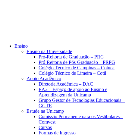
Ensino
Ensino na Universidade
Pró-Reitoria de Graduação – PRG
Pró-Reitoria de Pós-Graduação – PRPG
Colégio Técnico de Campinas – Cotuca
Colégio Técnico de Limeira – Cotil
Apoio Acadêmico
Diretoria Acadêmica – DAC
EA2 – Espaço de apoio ao Ensino e
Aprendizagem da Unicamp
Grupo Gestor de Tecnologias Educacionais –
GGTE
Estude na Unicamp
Comissão Permanente para os Vestibulares –
Comvest
Cursos
Formas de Ingresso