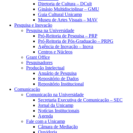
Diretoria de Cultura – DCult
Ginásio Multidisciplinar – GMU
Guia Cultural Unicamp
Museu de Artes Visuais – MAV
Pesquisa e Inovação
Pesquisa na Universidade
Pró-Reitoria de Pesquisa – PRP
Pró-Reitoria de Pós-Graduação – PRPG
Agência de Inovação – Inova
Centros e Núcleos
Grant Office
Pesquisadores
Produção Intelectual
Anuário de Pesquisa
Repositório de Dados
Repositório Institucional
Comunicação
Comunicação na Universidade
Secretaria Executiva de Comunicação – SEC
Jornal da Unicamp
Notícias Institucionais
Agenda
Fale com a Unicamp
Câmara de Mediação
Ouvidoria