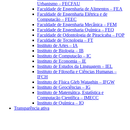
Urbanismo – FECFAU
Faculdade de Engenharia de Alimentos – FEA
Faculdade de Engenharia Elétrica e de
Computação – FEEC
Faculdade de Engenharia Mecânica – FEM
Faculdade de Engenharia Química – FEQ
Faculdade de Odontologia de Piracicaba – FOP
Faculdade de Tecnologia – FT
Instituto de Artes – IA
Instituto de Biologia – IB
Instituto de Computação – IC
Instituto de Economia – IE
Instituto de Estudos da Linguagem – IEL
Instituto de Filosofia e Ciências Humanas –
IFCH
Instituto de Física Gleb Wataghin – IFGW
Instituto de Geociências – IG
Instituto de Matemática, Estatística e
Computação Científica – IMECC
Instituto de Química – IQ
Transparência ativa
Aumentar fonte