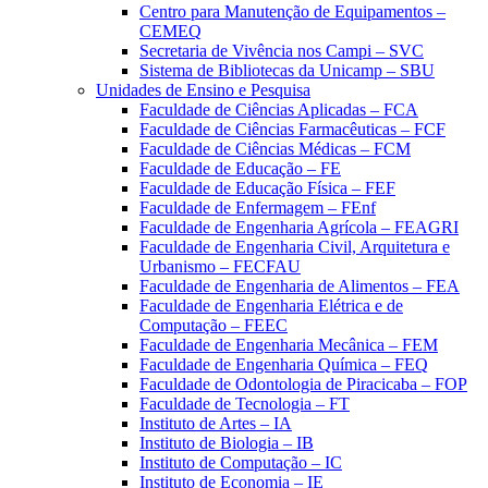
Centro para Manutenção de Equipamentos –
CEMEQ
Secretaria de Vivência nos Campi – SVC
Sistema de Bibliotecas da Unicamp – SBU
Unidades de Ensino e Pesquisa
Faculdade de Ciências Aplicadas – FCA
Faculdade de Ciências Farmacêuticas – FCF
Faculdade de Ciências Médicas – FCM
Faculdade de Educação – FE
Faculdade de Educação Física – FEF
Faculdade de Enfermagem – FEnf
Faculdade de Engenharia Agrícola – FEAGRI
Faculdade de Engenharia Civil, Arquitetura e
Urbanismo – FECFAU
Faculdade de Engenharia de Alimentos – FEA
Faculdade de Engenharia Elétrica e de
Computação – FEEC
Faculdade de Engenharia Mecânica – FEM
Faculdade de Engenharia Química – FEQ
Faculdade de Odontologia de Piracicaba – FOP
Faculdade de Tecnologia – FT
Instituto de Artes – IA
Instituto de Biologia – IB
Instituto de Computação – IC
Instituto de Economia – IE