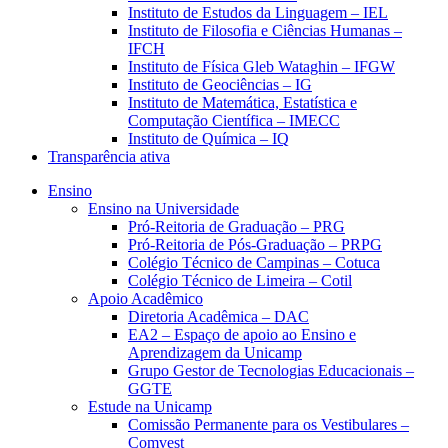
Instituto de Estudos da Linguagem – IEL
Instituto de Filosofia e Ciências Humanas –
IFCH
Instituto de Física Gleb Wataghin – IFGW
Instituto de Geociências – IG
Instituto de Matemática, Estatística e
Computação Científica – IMECC
Instituto de Química – IQ
Transparência ativa
Ensino
Ensino na Universidade
Pró-Reitoria de Graduação – PRG
Pró-Reitoria de Pós-Graduação – PRPG
Colégio Técnico de Campinas – Cotuca
Colégio Técnico de Limeira – Cotil
Apoio Acadêmico
Diretoria Acadêmica – DAC
EA2 – Espaço de apoio ao Ensino e
Aprendizagem da Unicamp
Grupo Gestor de Tecnologias Educacionais –
GGTE
Estude na Unicamp
Comissão Permanente para os Vestibulares –
Comvest