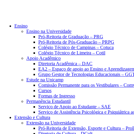
Ensino
Ensino na Universidade
Pró-Reitoria de Graduação – PRG
Pró-Reitoria de Pós-Graduação – PRPG
Colégio Técnico de Campinas – Cotuca
Colégio Técnico de Limeira – Cotil
Apoio Acadêmico
Diretoria Acadêmica – DAC
EA2 – Espaço de apoio ao Ensino e Aprendizage
Grupo Gestor de Tecnologias Educacionais – GG
Estude na Unicamp
Comissão Permanente para os Vestibulares – Com
Cursos
Formas de Ingresso
Permanência Estudantil
Serviço de Apoio ao Estudante – SAE
Serviço de Assistência Psicológica e Psiquiátrica
Extensão e Cultura
Extensão na Universidade
Pró-Reitoria de Extensão, Esporte e Cultura – Pr
Diretoria de Cultura – DCult