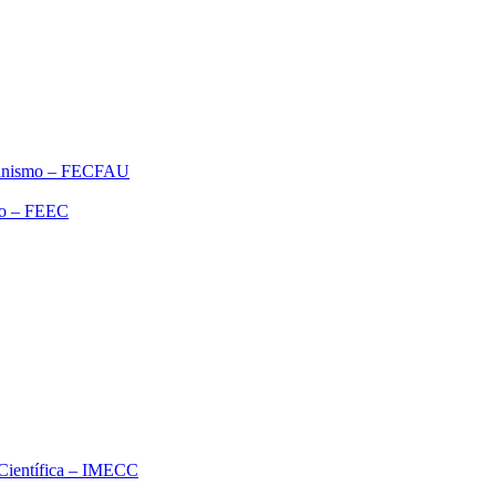
rbanismo – FECFAU
ão – FEEC
o Científica – IMECC