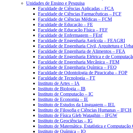
Unidades de Ensino e Pesquisa
Faculdade de Ciências Aplicadas – FCA
Faculdade de Ciências Farmacêuticas – FCF
Faculdade de Ciências Médicas – FCM
Faculdade de Educação – FE
Faculdade de Educação Física – FEF
Faculdade de Enfermagem – FEnf
Faculdade de Engenharia Agrícola – FEAGRI
Faculdade de Engenharia Civil, Arquitetura e U
Faculdade de Engenharia de Alimentos – FEA
Faculdade de Engenharia Elétrica e de Computaç
Faculdade de Engenharia Mecânica – FEM
Faculdade de Engenharia Química – FEQ
Faculdade de Odontologia de Piracicaba – FOP
Faculdade de Tecnologia – FT
Instituto de Artes – IA
Instituto de Biologia – IB
Instituto de Computação – IC
Instituto de Economia – IE
Instituto de Estudos da Linguagem – IEL
Instituto de Filosofia e Ciências Humanas – IFCH
Instituto de Física Gleb Wataghin – IFGW
Instituto de Geociências – IG
Instituto de Matemática, Estatística e Computaçã
Instituto de Química – IQ