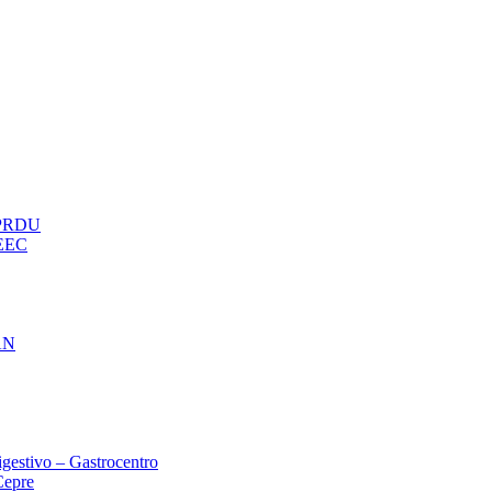
– PRDU
oEEC
AN
gestivo – Gastrocentro
Cepre