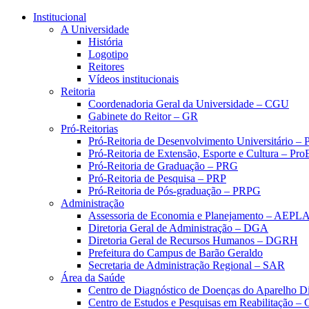
Conteúdo principal
Menu principal
Rodapé
Institucional
A Universidade
História
Logotipo
Reitores
Vídeos institucionais
Reitoria
Coordenadoria Geral da Universidade – CGU
Gabinete do Reitor – GR
Pró-Reitorias
Pró-Reitoria de Desenvolvimento Universitário 
Pró-Reitoria de Extensão, Esporte e Cultura – Pr
Pró-Reitoria de Graduação – PRG
Pró-Reitoria de Pesquisa – PRP
Pró-Reitoria de Pós-graduação – PRPG
Administração
Assessoria de Economia e Planejamento – AEPL
Diretoria Geral de Administração – DGA
Diretoria Geral de Recursos Humanos – DGRH
Prefeitura do Campus de Barão Geraldo
Secretaria de Administração Regional – SAR
Área da Saúde
Centro de Diagnóstico de Doenças do Aparelho Di
Centro de Estudos e Pesquisas em Reabilitação – 