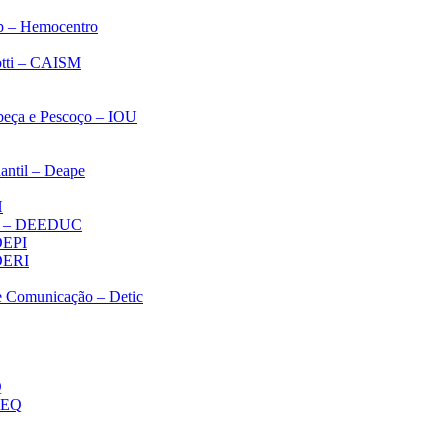
p – Hemocentro
notti – CAISM
abeça e Pescoço – IOU
antil – Deape
H
ica – DEEDUC
 DEPI
 DERI
 e Comunicação – Detic
Q
MEQ