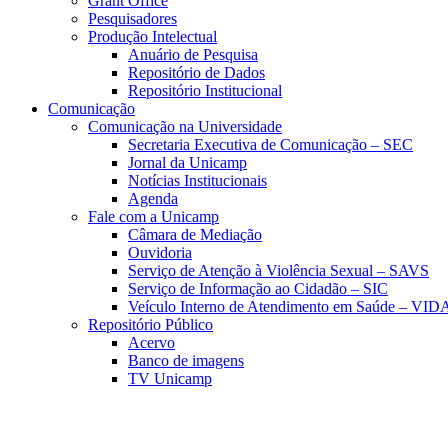
Grant Office
Pesquisadores
Produção Intelectual
Anuário de Pesquisa
Repositório de Dados
Repositório Institucional
Comunicação
Comunicação na Universidade
Secretaria Executiva de Comunicação – SEC
Jornal da Unicamp
Notícias Institucionais
Agenda
Fale com a Unicamp
Câmara de Mediação
Ouvidoria
Serviço de Atenção à Violência Sexual – SAVS
Serviço de Informação ao Cidadão – SIC
Veículo Interno de Atendimento em Saúde – VID
Repositório Público
Acervo
Banco de imagens
TV Unicamp
Link para o Faceboo