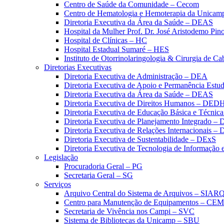
Centro de Saúde da Comunidade – Cecom
Centro de Hematologia e Hemoterapia da Unicam
Diretoria Executiva da Área da Saúde – DEAS
Hospital da Mulher Prof. Dr. José Aristodemo Pi
Hospital de Clínicas – HC
Hospital Estadual Sumaré – HES
Instituto de Otorrinolaringologia & Cirurgia de C
Diretorias Executivas
Diretoria Executiva de Administração – DEA
Diretoria Executiva de Apoio e Permanência Estud
Diretoria Executiva da Área da Saúde – DEAS
Diretoria Executiva de Direitos Humanos – DED
Diretoria Executiva de Educação Básica e Técn
Diretoria Executiva de Planejamento Integrado –
Diretoria Executiva de Relações Internacionais –
Diretoria Executiva de Sustentabilidade – DExS
Diretoria Executiva de Tecnologia de Informação
Legislação
Procuradoria Geral – PG
Secretaria Geral – SG
Serviços
Arquivo Central do Sistema de Arquivos – SIAR
Centro para Manutenção de Equipamentos – CE
Secretaria de Vivência nos Campi – SVC
Sistema de Bibliotecas da Unicamp – SBU