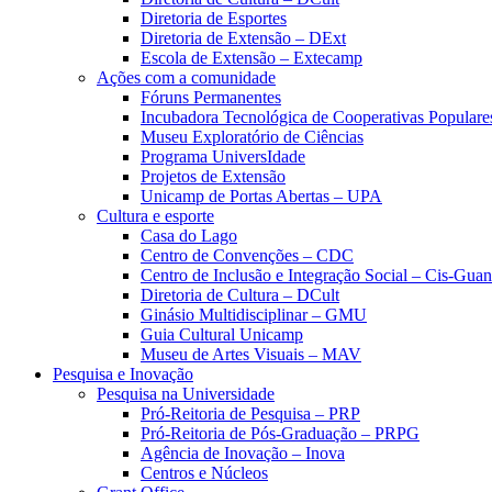
Diretoria de Esportes
Diretoria de Extensão – DExt
Escola de Extensão – Extecamp
Ações com a comunidade
Fóruns Permanentes
Incubadora Tecnológica de Cooperativas Popular
Museu Exploratório de Ciências
Programa UniversIdade
Projetos de Extensão
Unicamp de Portas Abertas – UPA
Cultura e esporte
Casa do Lago
Centro de Convenções – CDC
Centro de Inclusão e Integração Social – Cis-Gua
Diretoria de Cultura – DCult
Ginásio Multidisciplinar – GMU
Guia Cultural Unicamp
Museu de Artes Visuais – MAV
Pesquisa e Inovação
Pesquisa na Universidade
Pró-Reitoria de Pesquisa – PRP
Pró-Reitoria de Pós-Graduação – PRPG
Agência de Inovação – Inova
Centros e Núcleos