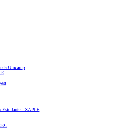
m da Unicamp
TE
vest
 ao Estudante – SAPPE
oEEC