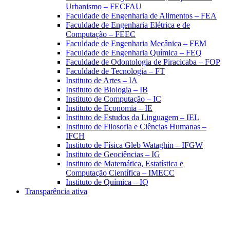
Urbanismo – FECFAU
Faculdade de Engenharia de Alimentos – FEA
Faculdade de Engenharia Elétrica e de
Computação – FEEC
Faculdade de Engenharia Mecânica – FEM
Faculdade de Engenharia Química – FEQ
Faculdade de Odontologia de Piracicaba – FOP
Faculdade de Tecnologia – FT
Instituto de Artes – IA
Instituto de Biologia – IB
Instituto de Computação – IC
Instituto de Economia – IE
Instituto de Estudos da Linguagem – IEL
Instituto de Filosofia e Ciências Humanas –
IFCH
Instituto de Física Gleb Wataghin – IFGW
Instituto de Geociências – IG
Instituto de Matemática, Estatística e
Computação Científica – IMECC
Instituto de Química – IQ
Transparência ativa
Aumentar fonte