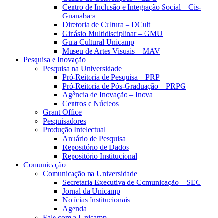
Centro de Inclusão e Integração Social – Cis-
Guanabara
Diretoria de Cultura – DCult
Ginásio Multidisciplinar – GMU
Guia Cultural Unicamp
Museu de Artes Visuais – MAV
Pesquisa e Inovação
Pesquisa na Universidade
Pró-Reitoria de Pesquisa – PRP
Pró-Reitoria de Pós-Graduação – PRPG
Agência de Inovação – Inova
Centros e Núcleos
Grant Office
Pesquisadores
Produção Intelectual
Anuário de Pesquisa
Repositório de Dados
Repositório Institucional
Comunicação
Comunicação na Universidade
Secretaria Executiva de Comunicação – SEC
Jornal da Unicamp
Notícias Institucionais
Agenda
Fale com a Unicamp