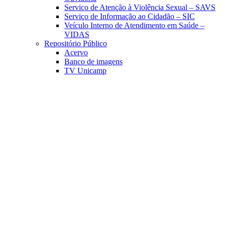
Serviço de Atenção à Violência Sexual – SAVS
Serviço de Informação ao Cidadão – SIC
Veículo Interno de Atendimento em Saúde –
VIDAS
Repositório Público
Acervo
Banco de imagens
TV Unicamp
Link para o Facebook
Link para o Linkedin