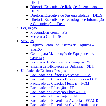
DEPI
Diretoria Executiva de Relações Internacionais –
DERI
Diretoria Executiva de Sustentabilidade – DExS
Diretoria Executiva de Tecnologia de Informação
e Comunicação – Detic
Legislação
Procuradoria Geral – PG
Secretaria Geral – SG
Serviços
Arquivo Central do Sistema de Arquivos –
SIARQ
Centro para Manutenção de Equipamentos –
CEMEQ
Secretaria de Vivência nos Campi – SVC
Sistema de Bibliotecas da Unicamp – SBU
Unidades de Ensino e Pesquisa
Faculdade de Ciências Aplicadas – FCA
Faculdade de Ciências Farmacêuticas – FCF
Faculdade de Ciências Médicas – FCM
Faculdade de Educação – FE
Faculdade de Educação Física – FEF
Faculdade de Enfermagem – FEnf
Faculdade de Engenharia Agrícola – FEAGRI
Faculdade de Engenharia Civil, Arquitetura e