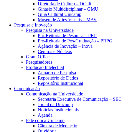
Diretoria de Cultura – DCult
Ginásio Multidisciplinar – GMU
Guia Cultural Unicamp
Museu de Artes Visuais – MAV
Pesquisa e Inovação
Pesquisa na Universidade
Pró-Reitoria de Pesquisa – PRP
Pró-Reitoria de Pós-Graduação – PRPG
Agência de Inovação – Inova
Centros e Núcleos
Grant Office
Pesquisadores
Produção Intelectual
Anuário de Pesquisa
Repositório de Dados
Repositório Institucional
Comunicação
Comunicação na Universidade
Secretaria Executiva de Comunicação – SEC
Jornal da Unicamp
Notícias Institucionais
Agenda
Fale com a Unicamp
Câmara de Mediação
Ouvidoria