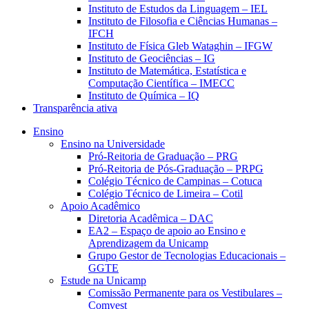
Instituto de Estudos da Linguagem – IEL
Instituto de Filosofia e Ciências Humanas –
IFCH
Instituto de Física Gleb Wataghin – IFGW
Instituto de Geociências – IG
Instituto de Matemática, Estatística e
Computação Científica – IMECC
Instituto de Química – IQ
Transparência ativa
Ensino
Ensino na Universidade
Pró-Reitoria de Graduação – PRG
Pró-Reitoria de Pós-Graduação – PRPG
Colégio Técnico de Campinas – Cotuca
Colégio Técnico de Limeira – Cotil
Apoio Acadêmico
Diretoria Acadêmica – DAC
EA2 – Espaço de apoio ao Ensino e
Aprendizagem da Unicamp
Grupo Gestor de Tecnologias Educacionais –
GGTE
Estude na Unicamp
Comissão Permanente para os Vestibulares –
Comvest