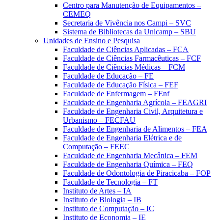
Centro para Manutenção de Equipamentos –
CEMEQ
Secretaria de Vivência nos Campi – SVC
Sistema de Bibliotecas da Unicamp – SBU
Unidades de Ensino e Pesquisa
Faculdade de Ciências Aplicadas – FCA
Faculdade de Ciências Farmacêuticas – FCF
Faculdade de Ciências Médicas – FCM
Faculdade de Educação – FE
Faculdade de Educação Física – FEF
Faculdade de Enfermagem – FEnf
Faculdade de Engenharia Agrícola – FEAGRI
Faculdade de Engenharia Civil, Arquitetura e
Urbanismo – FECFAU
Faculdade de Engenharia de Alimentos – FEA
Faculdade de Engenharia Elétrica e de
Computação – FEEC
Faculdade de Engenharia Mecânica – FEM
Faculdade de Engenharia Química – FEQ
Faculdade de Odontologia de Piracicaba – FOP
Faculdade de Tecnologia – FT
Instituto de Artes – IA
Instituto de Biologia – IB
Instituto de Computação – IC
Instituto de Economia – IE