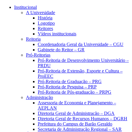
Conteúdo principal
Menu principal
Rodapé
Institucional
A Universidade
História
Logotipo
Reitores
Vídeos institucionais
Reitoria
Coordenadoria Geral da Universidade – CGU
Gabinete do Reitor – GR
Pró-Reitorias
Pró-Reitoria de Desenvolvimento Universitário –
PRDU
Pró-Reitoria de Extensão, Esporte e Cultura –
ProEEC
Pró-Reitoria de Graduação – PRG
Pró-Reitoria de Pesquisa – PRP
Pró-Reitoria de Pós-graduação – PRPG
Administração
Assessoria de Economia e Planejamento –
AEPLAN
Diretoria Geral de Administração – DGA
Diretoria Geral de Recursos Humanos – DGRH
Prefeitura do Campus de Barão Geraldo
Secretaria de Administração Regional – SAR