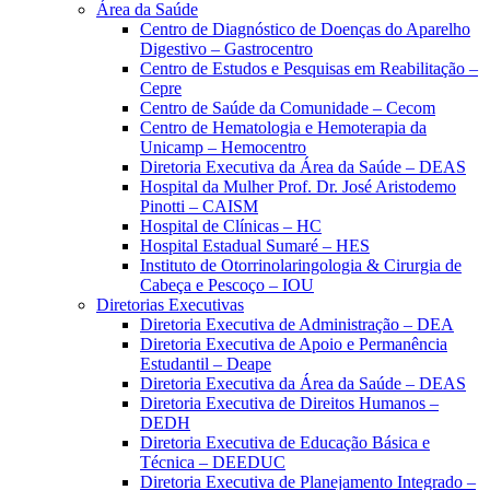
Área da Saúde
Centro de Diagnóstico de Doenças do Aparelho
Digestivo – Gastrocentro
Centro de Estudos e Pesquisas em Reabilitação –
Cepre
Centro de Saúde da Comunidade – Cecom
Centro de Hematologia e Hemoterapia da
Unicamp – Hemocentro
Diretoria Executiva da Área da Saúde – DEAS
Hospital da Mulher Prof. Dr. José Aristodemo
Pinotti – CAISM
Hospital de Clínicas – HC
Hospital Estadual Sumaré – HES
Instituto de Otorrinolaringologia & Cirurgia de
Cabeça e Pescoço – IOU
Diretorias Executivas
Diretoria Executiva de Administração – DEA
Diretoria Executiva de Apoio e Permanência
Estudantil – Deape
Diretoria Executiva da Área da Saúde – DEAS
Diretoria Executiva de Direitos Humanos –
DEDH
Diretoria Executiva de Educação Básica e
Técnica – DEEDUC
Diretoria Executiva de Planejamento Integrado –