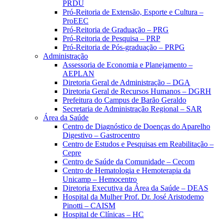
PRDU
Pró-Reitoria de Extensão, Esporte e Cultura –
ProEEC
Pró-Reitoria de Graduação – PRG
Pró-Reitoria de Pesquisa – PRP
Pró-Reitoria de Pós-graduação – PRPG
Administração
Assessoria de Economia e Planejamento –
AEPLAN
Diretoria Geral de Administração – DGA
Diretoria Geral de Recursos Humanos – DGRH
Prefeitura do Campus de Barão Geraldo
Secretaria de Administração Regional – SAR
Área da Saúde
Centro de Diagnóstico de Doenças do Aparelho
Digestivo – Gastrocentro
Centro de Estudos e Pesquisas em Reabilitação –
Cepre
Centro de Saúde da Comunidade – Cecom
Centro de Hematologia e Hemoterapia da
Unicamp – Hemocentro
Diretoria Executiva da Área da Saúde – DEAS
Hospital da Mulher Prof. Dr. José Aristodemo
Pinotti – CAISM
Hospital de Clínicas – HC