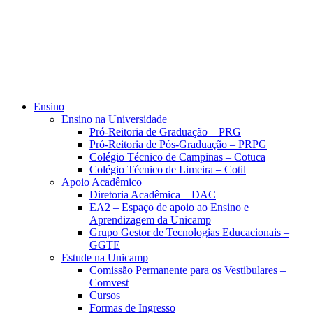
Ensino
Ensino na Universidade
Pró-Reitoria de Graduação – PRG
Pró-Reitoria de Pós-Graduação – PRPG
Colégio Técnico de Campinas – Cotuca
Colégio Técnico de Limeira – Cotil
Apoio Acadêmico
Diretoria Acadêmica – DAC
EA2 – Espaço de apoio ao Ensino e
Aprendizagem da Unicamp
Grupo Gestor de Tecnologias Educacionais –
GGTE
Estude na Unicamp
Comissão Permanente para os Vestibulares –
Comvest
Cursos
Formas de Ingresso