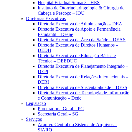
Hospital Estadual Sumaré – HES
Instituto de Otorrinolaringologia & Cirurgia de
Cabeça e Pescoço – IOU
Diretorias Executivas
Diretoria Executiva de Administração – DEA
Diretoria Executiva de Apoio e Permanência
Estudantil – Deape
Diretoria Executiva da Área da Saúde – DEAS
Diretoria Executiva de Direitos Humanos –
DEDH
Diretoria Executiva de Educação Básica e
Técnica – DEEDUC
Diretoria Executiva de Planejamento Integrado –
DEPI
Diretoria Executiva de Relações Internacionais –
DERI
Diretoria Executiva de Sustentabilidade – DExS
Diretoria Executiva de Tecnologia de Informação
e Comunicação – Detic
Legislação
Procuradoria Geral – PG
Secretaria Geral – SG
Serviços
Arquivo Central do Sistema de Arquivos –
SIARQ