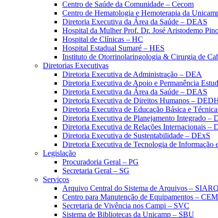
Centro de Saúde da Comunidade – Cecom
Centro de Hematologia e Hemoterapia da Unicam
Diretoria Executiva da Área da Saúde – DEAS
Hospital da Mulher Prof. Dr. José Aristodemo Pi
Hospital de Clínicas – HC
Hospital Estadual Sumaré – HES
Instituto de Otorrinolaringologia & Cirurgia de C
Diretorias Executivas
Diretoria Executiva de Administração – DEA
Diretoria Executiva de Apoio e Permanência Estud
Diretoria Executiva da Área da Saúde – DEAS
Diretoria Executiva de Direitos Humanos – DED
Diretoria Executiva de Educação Básica e Técn
Diretoria Executiva de Planejamento Integrado –
Diretoria Executiva de Relações Internacionais –
Diretoria Executiva de Sustentabilidade – DExS
Diretoria Executiva de Tecnologia de Informação
Legislação
Procuradoria Geral – PG
Secretaria Geral – SG
Serviços
Arquivo Central do Sistema de Arquivos – SIAR
Centro para Manutenção de Equipamentos – CE
Secretaria de Vivência nos Campi – SVC
Sistema de Bibliotecas da Unicamp – SBU