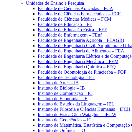
Unidades de Ensino e Pesquisa
Faculdade de Ciências Aplicadas – FCA
Faculdade de Ciências Farmacêuticas – FCF
Faculdade de Ciências Médicas – FCM
Faculdade de Educação – FE
Faculdade de Educação Física – FEF
Faculdade de Enfermagem – FEnf
Faculdade de Engenharia Agrícola – FEAGRI
Faculdade de Engenharia Civil, Arquitetura e U
Faculdade de Engenharia de Alimentos – FEA
Faculdade de Engenharia Elétrica e de Computaç
Faculdade de Engenharia Mecânica – FEM
Faculdade de Engenharia Química – FEQ
Faculdade de Odontologia de Piracicaba – FOP
Faculdade de Tecnologia – FT
Instituto de Artes – IA
Instituto de Biologia – IB
Instituto de Computação – IC
Instituto de Economia – IE
Instituto de Estudos da Linguagem – IEL
Instituto de Filosofia e Ciências Humanas – IFCH
Instituto de Física Gleb Wataghin – IFGW
Instituto de Geociências – IG
Instituto de Matemática, Estatística e Computaçã
Instituto de Química – IQ