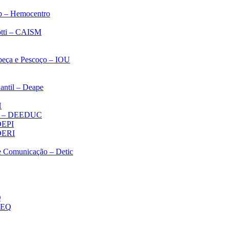
p – Hemocentro
notti – CAISM
abeça e Pescoço – IOU
antil – Deape
H
ica – DEEDUC
 DEPI
 DERI
 e Comunicação – Detic
Q
MEQ