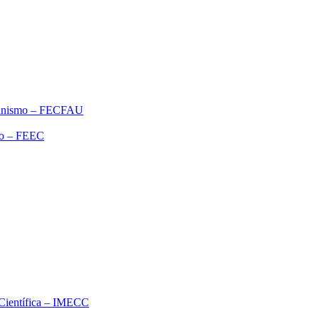
rbanismo – FECFAU
ão – FEEC
o Científica – IMECC