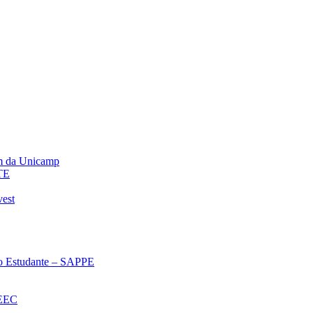
m da Unicamp
TE
vest
 ao Estudante – SAPPE
oEEC