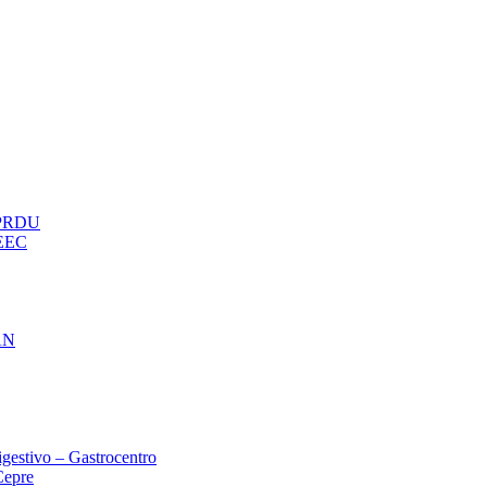
– PRDU
oEEC
AN
gestivo – Gastrocentro
Cepre