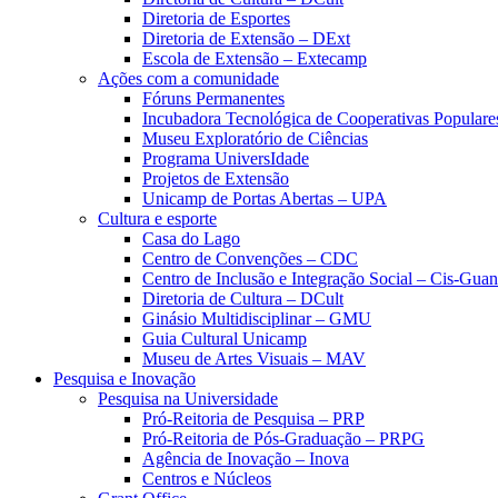
Diretoria de Esportes
Diretoria de Extensão – DExt
Escola de Extensão – Extecamp
Ações com a comunidade
Fóruns Permanentes
Incubadora Tecnológica de Cooperativas Popular
Museu Exploratório de Ciências
Programa UniversIdade
Projetos de Extensão
Unicamp de Portas Abertas – UPA
Cultura e esporte
Casa do Lago
Centro de Convenções – CDC
Centro de Inclusão e Integração Social – Cis-Gua
Diretoria de Cultura – DCult
Ginásio Multidisciplinar – GMU
Guia Cultural Unicamp
Museu de Artes Visuais – MAV
Pesquisa e Inovação
Pesquisa na Universidade
Pró-Reitoria de Pesquisa – PRP
Pró-Reitoria de Pós-Graduação – PRPG
Agência de Inovação – Inova
Centros e Núcleos