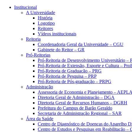
Conteúdo principal
Menu principal
Rodapé
Institucional
A Universidade
História
Logotipo
Reitores
Vídeos institucionais
Reitoria
Coordenadoria Geral da Universidade – CGU
Gabinete do Reitor – GR
Pró-Reitorias
Pró-Reitoria de Desenvolvimento Universitário 
Pró-Reitoria de Extensão, Esporte e Cultura – Pr
Pró-Reitoria de Graduação – PRG
Pró-Reitoria de Pesquisa – PRP
Pró-Reitoria de Pós-graduação – PRPG
Administração
Assessoria de Economia e Planejamento – AEPL
Diretoria Geral de Administração – DGA
Diretoria Geral de Recursos Humanos – DGRH
Prefeitura do Campus de Barão Geraldo
Secretaria de Administração Regional – SAR
Área da Saúde
Centro de Diagnóstico de Doenças do Aparelho Di
Centro de Estudos e Pesquisas em Reabilitação – 