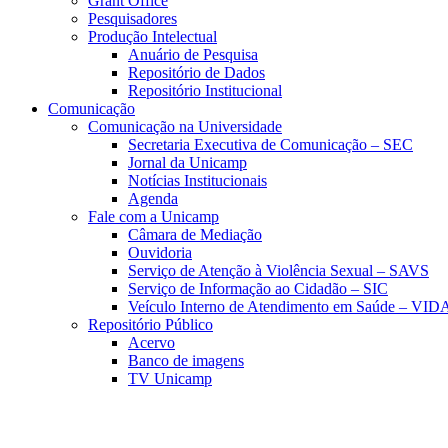
Grant Office
Pesquisadores
Produção Intelectual
Anuário de Pesquisa
Repositório de Dados
Repositório Institucional
Comunicação
Comunicação na Universidade
Secretaria Executiva de Comunicação – SEC
Jornal da Unicamp
Notícias Institucionais
Agenda
Fale com a Unicamp
Câmara de Mediação
Ouvidoria
Serviço de Atenção à Violência Sexual – SAVS
Serviço de Informação ao Cidadão – SIC
Veículo Interno de Atendimento em Saúde – VID
Repositório Público
Acervo
Banco de imagens
TV Unicamp
Link para o Faceboo