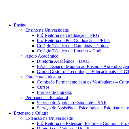
Ensino
Ensino na Universidade
Pró-Reitoria de Graduação – PRG
Pró-Reitoria de Pós-Graduação – PRPG
Colégio Técnico de Campinas – Cotuca
Colégio Técnico de Limeira – Cotil
Apoio Acadêmico
Diretoria Acadêmica – DAC
EA2 – Espaço de apoio ao Ensino e Aprendizage
Grupo Gestor de Tecnologias Educacionais – GG
Estude na Unicamp
Comissão Permanente para os Vestibulares – Com
Cursos
Formas de Ingresso
Permanência Estudantil
Serviço de Apoio ao Estudante – SAE
Serviço de Assistência Psicológica e Psiquiátrica
Extensão e Cultura
Extensão na Universidade
Pró-Reitoria de Extensão, Esporte e Cultura – Pr
Diretoria de Cultura – DCult