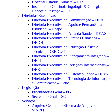
Hospital Estadual Sumaré – HES
Instituto de Otorrinolaringologia & Cirurgia de
Cabeça e Pescoço – IOU
Diretorias Executivas
Diretoria Executiva de Administração – DEA
Diretoria Executiva de Apoio e Permanência
Estudantil – Deape
Diretoria Executiva da Área da Saúde – DEAS
Diretoria Executiva de Direitos Humanos –
DEDH
Diretoria Executiva de Educação Básica e
Técnica – DEEDUC
Diretoria Executiva de Planejamento Integrado –
DEPI
Diretoria Executiva de Relações Internacionais –
DERI
Diretoria Executiva de Sustentabilidade – DExS
Diretoria Executiva de Tecnologia de Informação
e Comunicação – Detic
Legislação
Procuradoria Geral – PG
Secretaria Geral – SG
Serviços
Arquivo Central do Sistema de Arquivos –
SIARQ