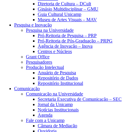
Diretoria de Cultura – DCult
Ginásio Multidisciplinar – GMU
Guia Cultural Unicamp
Museu de Artes Visuais – MAV
Pesquisa e Inovação
Pesquisa na Universidade
Pró-Reitoria de Pesquisa – PRP
Pró-Reitoria de Pós-Graduação – PRPG
Agência de Inovação – Inova
Centros e Núcleos
Grant Office
Pesquisadores
Produção Intelectual
Anuário de Pesquisa
Repositório de Dados
Repositório Institucional
Comunicação
Comunicação na Universidade
Secretaria Executiva de Comunicação – SEC
Jornal da Unicamp
Notícias Institucionais
Agenda
Fale com a Unicamp
Câmara de Mediação
Ouvidoria