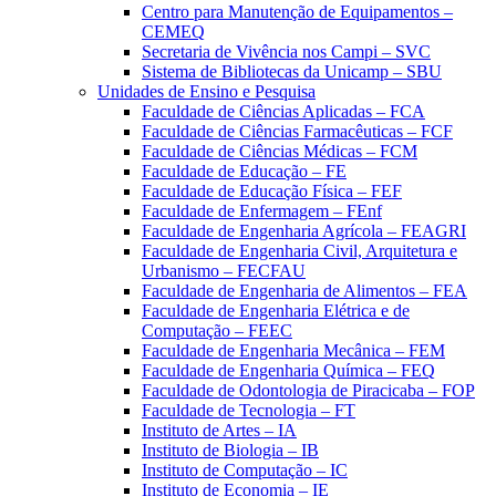
Centro para Manutenção de Equipamentos –
CEMEQ
Secretaria de Vivência nos Campi – SVC
Sistema de Bibliotecas da Unicamp – SBU
Unidades de Ensino e Pesquisa
Faculdade de Ciências Aplicadas – FCA
Faculdade de Ciências Farmacêuticas – FCF
Faculdade de Ciências Médicas – FCM
Faculdade de Educação – FE
Faculdade de Educação Física – FEF
Faculdade de Enfermagem – FEnf
Faculdade de Engenharia Agrícola – FEAGRI
Faculdade de Engenharia Civil, Arquitetura e
Urbanismo – FECFAU
Faculdade de Engenharia de Alimentos – FEA
Faculdade de Engenharia Elétrica e de
Computação – FEEC
Faculdade de Engenharia Mecânica – FEM
Faculdade de Engenharia Química – FEQ
Faculdade de Odontologia de Piracicaba – FOP
Faculdade de Tecnologia – FT
Instituto de Artes – IA
Instituto de Biologia – IB
Instituto de Computação – IC
Instituto de Economia – IE