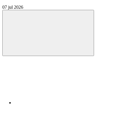
07 jul 2026
Compartilhar
Compartilhar po
Compartilhar n