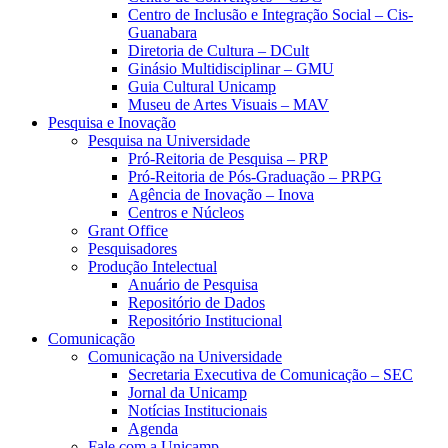
Centro de Inclusão e Integração Social – Cis-
Guanabara
Diretoria de Cultura – DCult
Ginásio Multidisciplinar – GMU
Guia Cultural Unicamp
Museu de Artes Visuais – MAV
Pesquisa e Inovação
Pesquisa na Universidade
Pró-Reitoria de Pesquisa – PRP
Pró-Reitoria de Pós-Graduação – PRPG
Agência de Inovação – Inova
Centros e Núcleos
Grant Office
Pesquisadores
Produção Intelectual
Anuário de Pesquisa
Repositório de Dados
Repositório Institucional
Comunicação
Comunicação na Universidade
Secretaria Executiva de Comunicação – SEC
Jornal da Unicamp
Notícias Institucionais
Agenda
Fale com a Unicamp