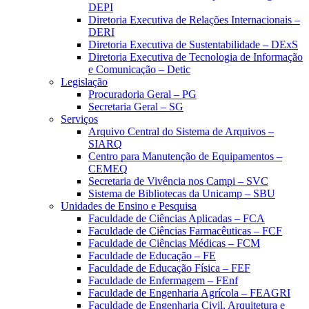
DEPI
Diretoria Executiva de Relações Internacionais –
DERI
Diretoria Executiva de Sustentabilidade – DExS
Diretoria Executiva de Tecnologia de Informação
e Comunicação – Detic
Legislação
Procuradoria Geral – PG
Secretaria Geral – SG
Serviços
Arquivo Central do Sistema de Arquivos –
SIARQ
Centro para Manutenção de Equipamentos –
CEMEQ
Secretaria de Vivência nos Campi – SVC
Sistema de Bibliotecas da Unicamp – SBU
Unidades de Ensino e Pesquisa
Faculdade de Ciências Aplicadas – FCA
Faculdade de Ciências Farmacêuticas – FCF
Faculdade de Ciências Médicas – FCM
Faculdade de Educação – FE
Faculdade de Educação Física – FEF
Faculdade de Enfermagem – FEnf
Faculdade de Engenharia Agrícola – FEAGRI
Faculdade de Engenharia Civil, Arquitetura e