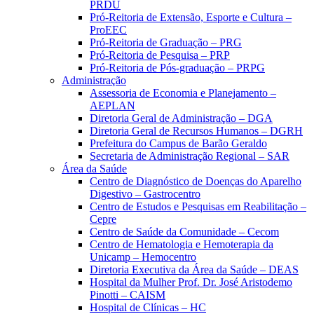
PRDU
Pró-Reitoria de Extensão, Esporte e Cultura –
ProEEC
Pró-Reitoria de Graduação – PRG
Pró-Reitoria de Pesquisa – PRP
Pró-Reitoria de Pós-graduação – PRPG
Administração
Assessoria de Economia e Planejamento –
AEPLAN
Diretoria Geral de Administração – DGA
Diretoria Geral de Recursos Humanos – DGRH
Prefeitura do Campus de Barão Geraldo
Secretaria de Administração Regional – SAR
Área da Saúde
Centro de Diagnóstico de Doenças do Aparelho
Digestivo – Gastrocentro
Centro de Estudos e Pesquisas em Reabilitação –
Cepre
Centro de Saúde da Comunidade – Cecom
Centro de Hematologia e Hemoterapia da
Unicamp – Hemocentro
Diretoria Executiva da Área da Saúde – DEAS
Hospital da Mulher Prof. Dr. José Aristodemo
Pinotti – CAISM
Hospital de Clínicas – HC