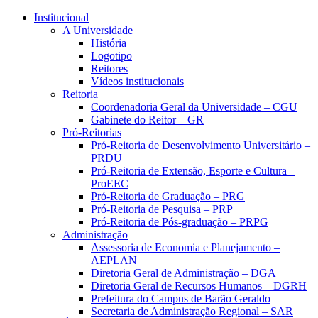
Conteúdo principal
Menu principal
Rodapé
Institucional
A Universidade
História
Logotipo
Reitores
Vídeos institucionais
Reitoria
Coordenadoria Geral da Universidade – CGU
Gabinete do Reitor – GR
Pró-Reitorias
Pró-Reitoria de Desenvolvimento Universitário –
PRDU
Pró-Reitoria de Extensão, Esporte e Cultura –
ProEEC
Pró-Reitoria de Graduação – PRG
Pró-Reitoria de Pesquisa – PRP
Pró-Reitoria de Pós-graduação – PRPG
Administração
Assessoria de Economia e Planejamento –
AEPLAN
Diretoria Geral de Administração – DGA
Diretoria Geral de Recursos Humanos – DGRH
Prefeitura do Campus de Barão Geraldo
Secretaria de Administração Regional – SAR