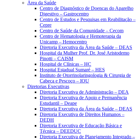
Área da Saúde
Centro de Diagnóstico de Doenças do Aparelho
Digestivo – Gastrocentro
Centro de Estudos e Pesquisas em Reabilitação –
Cepre
Centro de Saúde da Comunidade – Cecom
Centro de Hematologia e Hemoterapia da
Unicamp – Hemocentro
Diretoria Executiva da Área da Saúde – DEAS
Hospital da Mulher Prof. Dr. José Aristodemo
Pinotti – CAISM
Hospital de Clínicas – HC
Hospital Estadual Sumaré – HES
Instituto de Otorrinolaringologia & Cirurgia de
Cabeça e Pescoço – IOU
Diretorias Executivas
Diretoria Executiva de Administração – DEA
Diretoria Executiva de Apoio e Permanência
Estudantil – Deape
Diretoria Executiva da Área da Saúde – DEAS
Diretoria Executiva de Direitos Humanos –
DEDH
Diretoria Executiva de Educação Básica e
Técnica – DEEDUC
Diretoria Executiva de Planejamento Integrado –