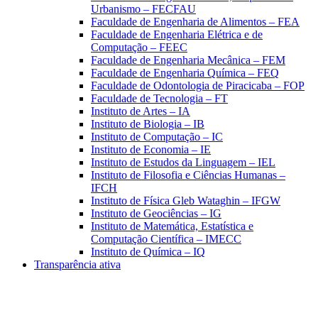
Urbanismo – FECFAU
Faculdade de Engenharia de Alimentos – FEA
Faculdade de Engenharia Elétrica e de
Computação – FEEC
Faculdade de Engenharia Mecânica – FEM
Faculdade de Engenharia Química – FEQ
Faculdade de Odontologia de Piracicaba – FOP
Faculdade de Tecnologia – FT
Instituto de Artes – IA
Instituto de Biologia – IB
Instituto de Computação – IC
Instituto de Economia – IE
Instituto de Estudos da Linguagem – IEL
Instituto de Filosofia e Ciências Humanas –
IFCH
Instituto de Física Gleb Wataghin – IFGW
Instituto de Geociências – IG
Instituto de Matemática, Estatística e
Computação Científica – IMECC
Instituto de Química – IQ
Transparência ativa
Aumentar fonte