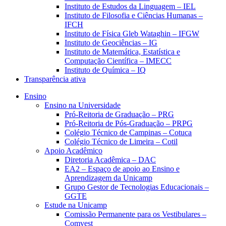
Instituto de Estudos da Linguagem – IEL
Instituto de Filosofia e Ciências Humanas –
IFCH
Instituto de Física Gleb Wataghin – IFGW
Instituto de Geociências – IG
Instituto de Matemática, Estatística e
Computação Científica – IMECC
Instituto de Química – IQ
Transparência ativa
Ensino
Ensino na Universidade
Pró-Reitoria de Graduação – PRG
Pró-Reitoria de Pós-Graduação – PRPG
Colégio Técnico de Campinas – Cotuca
Colégio Técnico de Limeira – Cotil
Apoio Acadêmico
Diretoria Acadêmica – DAC
EA2 – Espaço de apoio ao Ensino e
Aprendizagem da Unicamp
Grupo Gestor de Tecnologias Educacionais –
GGTE
Estude na Unicamp
Comissão Permanente para os Vestibulares –
Comvest