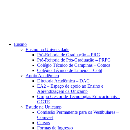
Ensino
Ensino na Universidade
Pró-Reitoria de Graduação – PRG
Pró-Reitoria de Pós-Graduação – PRPG
Colégio Técnico de Campinas – Cotuca
Colégio Técnico de Limeira – Cotil
Apoio Acadêmico
Diretoria Acadêmica – DAC
EA2 – Espaço de apoio ao Ensino e
Aprendizagem da Unicamp
Grupo Gestor de Tecnologias Educacionais –
GGTE
Estude na Unicamp
Comissão Permanente para os Vestibulares –
Comvest
Cursos
Formas de Ingresso