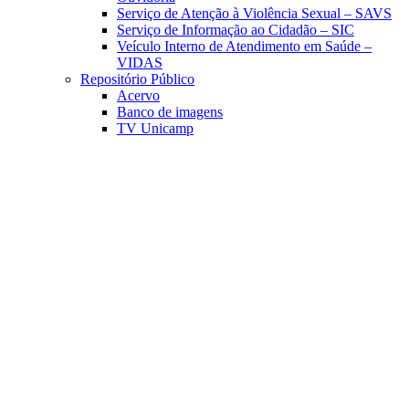
Serviço de Atenção à Violência Sexual – SAVS
Serviço de Informação ao Cidadão – SIC
Veículo Interno de Atendimento em Saúde –
VIDAS
Repositório Público
Acervo
Banco de imagens
TV Unicamp
Link para o Facebook
Link para o Linkedin