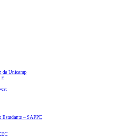
m da Unicamp
TE
vest
 ao Estudante – SAPPE
oEEC