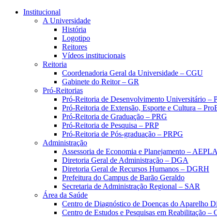
Conteúdo principal
Menu principal
Rodapé
Institucional
A Universidade
História
Logotipo
Reitores
Vídeos institucionais
Reitoria
Coordenadoria Geral da Universidade – CGU
Gabinete do Reitor – GR
Pró-Reitorias
Pró-Reitoria de Desenvolvimento Universitário 
Pró-Reitoria de Extensão, Esporte e Cultura – Pr
Pró-Reitoria de Graduação – PRG
Pró-Reitoria de Pesquisa – PRP
Pró-Reitoria de Pós-graduação – PRPG
Administração
Assessoria de Economia e Planejamento – AEPL
Diretoria Geral de Administração – DGA
Diretoria Geral de Recursos Humanos – DGRH
Prefeitura do Campus de Barão Geraldo
Secretaria de Administração Regional – SAR
Área da Saúde
Centro de Diagnóstico de Doenças do Aparelho Di
Centro de Estudos e Pesquisas em Reabilitação – 