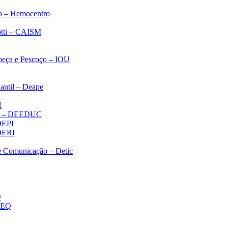
p – Hemocentro
notti – CAISM
abeça e Pescoço – IOU
antil – Deape
H
ica – DEEDUC
 DEPI
 DERI
 e Comunicação – Detic
Q
MEQ