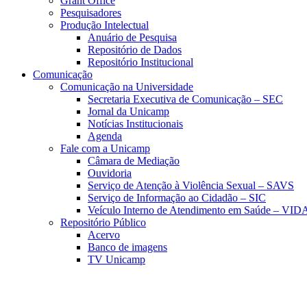
Grant Office
Pesquisadores
Produção Intelectual
Anuário de Pesquisa
Repositório de Dados
Repositório Institucional
Comunicação
Comunicação na Universidade
Secretaria Executiva de Comunicação – SEC
Jornal da Unicamp
Notícias Institucionais
Agenda
Fale com a Unicamp
Câmara de Mediação
Ouvidoria
Serviço de Atenção à Violência Sexual – SAVS
Serviço de Informação ao Cidadão – SIC
Veículo Interno de Atendimento em Saúde – VID
Repositório Público
Acervo
Banco de imagens
TV Unicamp
Link para o Faceboo