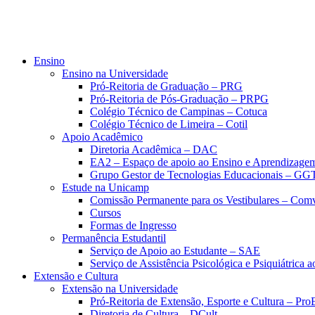
Ensino
Ensino na Universidade
Pró-Reitoria de Graduação – PRG
Pró-Reitoria de Pós-Graduação – PRPG
Colégio Técnico de Campinas – Cotuca
Colégio Técnico de Limeira – Cotil
Apoio Acadêmico
Diretoria Acadêmica – DAC
EA2 – Espaço de apoio ao Ensino e Aprendizage
Grupo Gestor de Tecnologias Educacionais – GG
Estude na Unicamp
Comissão Permanente para os Vestibulares – Com
Cursos
Formas de Ingresso
Permanência Estudantil
Serviço de Apoio ao Estudante – SAE
Serviço de Assistência Psicológica e Psiquiátrica
Extensão e Cultura
Extensão na Universidade
Pró-Reitoria de Extensão, Esporte e Cultura – Pr
Diretoria de Cultura – DCult