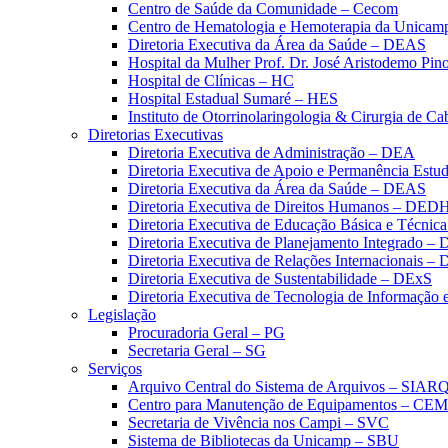
Centro de Saúde da Comunidade – Cecom
Centro de Hematologia e Hemoterapia da Unicam
Diretoria Executiva da Área da Saúde – DEAS
Hospital da Mulher Prof. Dr. José Aristodemo Pi
Hospital de Clínicas – HC
Hospital Estadual Sumaré – HES
Instituto de Otorrinolaringologia & Cirurgia de C
Diretorias Executivas
Diretoria Executiva de Administração – DEA
Diretoria Executiva de Apoio e Permanência Estud
Diretoria Executiva da Área da Saúde – DEAS
Diretoria Executiva de Direitos Humanos – DED
Diretoria Executiva de Educação Básica e Técn
Diretoria Executiva de Planejamento Integrado –
Diretoria Executiva de Relações Internacionais –
Diretoria Executiva de Sustentabilidade – DExS
Diretoria Executiva de Tecnologia de Informação
Legislação
Procuradoria Geral – PG
Secretaria Geral – SG
Serviços
Arquivo Central do Sistema de Arquivos – SIAR
Centro para Manutenção de Equipamentos – CE
Secretaria de Vivência nos Campi – SVC
Sistema de Bibliotecas da Unicamp – SBU