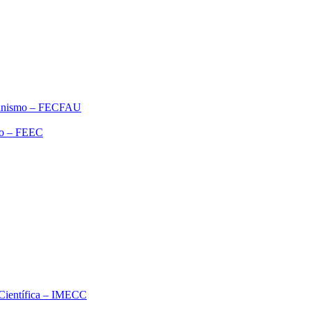
rbanismo – FECFAU
ão – FEEC
o Científica – IMECC