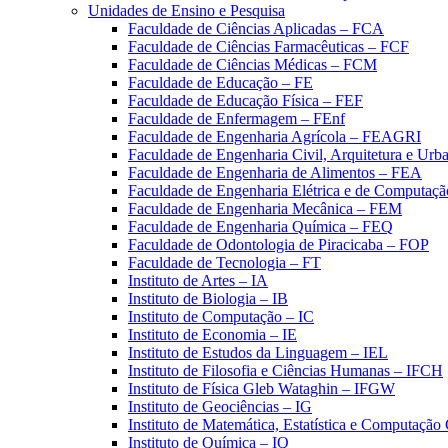
Unidades de Ensino e Pesquisa
Faculdade de Ciências Aplicadas – FCA
Faculdade de Ciências Farmacêuticas – FCF
Faculdade de Ciências Médicas – FCM
Faculdade de Educação – FE
Faculdade de Educação Física – FEF
Faculdade de Enfermagem – FEnf
Faculdade de Engenharia Agrícola – FEAGRI
Faculdade de Engenharia Civil, Arquitetura e U
Faculdade de Engenharia de Alimentos – FEA
Faculdade de Engenharia Elétrica e de Computaç
Faculdade de Engenharia Mecânica – FEM
Faculdade de Engenharia Química – FEQ
Faculdade de Odontologia de Piracicaba – FOP
Faculdade de Tecnologia – FT
Instituto de Artes – IA
Instituto de Biologia – IB
Instituto de Computação – IC
Instituto de Economia – IE
Instituto de Estudos da Linguagem – IEL
Instituto de Filosofia e Ciências Humanas – IFCH
Instituto de Física Gleb Wataghin – IFGW
Instituto de Geociências – IG
Instituto de Matemática, Estatística e Computaçã
Instituto de Química – IQ