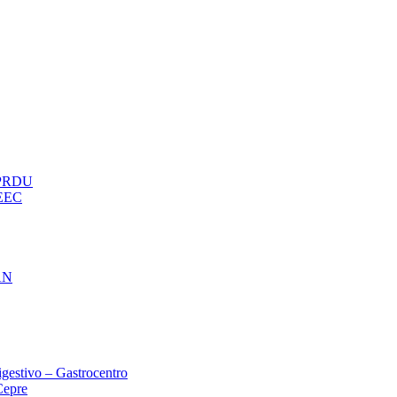
– PRDU
oEEC
AN
gestivo – Gastrocentro
Cepre