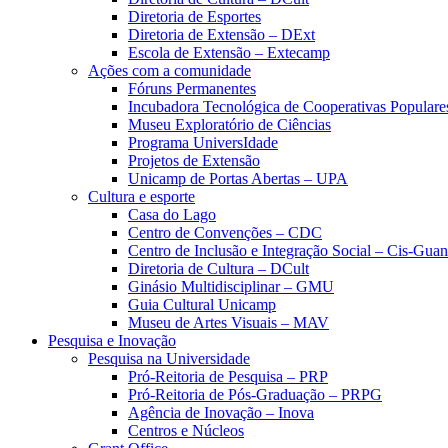
Diretoria de Esportes
Diretoria de Extensão – DExt
Escola de Extensão – Extecamp
Ações com a comunidade
Fóruns Permanentes
Incubadora Tecnológica de Cooperativas Popular
Museu Exploratório de Ciências
Programa UniversIdade
Projetos de Extensão
Unicamp de Portas Abertas – UPA
Cultura e esporte
Casa do Lago
Centro de Convenções – CDC
Centro de Inclusão e Integração Social – Cis-Gua
Diretoria de Cultura – DCult
Ginásio Multidisciplinar – GMU
Guia Cultural Unicamp
Museu de Artes Visuais – MAV
Pesquisa e Inovação
Pesquisa na Universidade
Pró-Reitoria de Pesquisa – PRP
Pró-Reitoria de Pós-Graduação – PRPG
Agência de Inovação – Inova
Centros e Núcleos