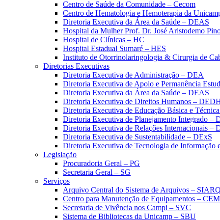
Centro de Saúde da Comunidade – Cecom
Centro de Hematologia e Hemoterapia da Unicam
Diretoria Executiva da Área da Saúde – DEAS
Hospital da Mulher Prof. Dr. José Aristodemo Pi
Hospital de Clínicas – HC
Hospital Estadual Sumaré – HES
Instituto de Otorrinolaringologia & Cirurgia de C
Diretorias Executivas
Diretoria Executiva de Administração – DEA
Diretoria Executiva de Apoio e Permanência Estud
Diretoria Executiva da Área da Saúde – DEAS
Diretoria Executiva de Direitos Humanos – DED
Diretoria Executiva de Educação Básica e Técn
Diretoria Executiva de Planejamento Integrado –
Diretoria Executiva de Relações Internacionais –
Diretoria Executiva de Sustentabilidade – DExS
Diretoria Executiva de Tecnologia de Informação
Legislação
Procuradoria Geral – PG
Secretaria Geral – SG
Serviços
Arquivo Central do Sistema de Arquivos – SIAR
Centro para Manutenção de Equipamentos – CE
Secretaria de Vivência nos Campi – SVC
Sistema de Bibliotecas da Unicamp – SBU