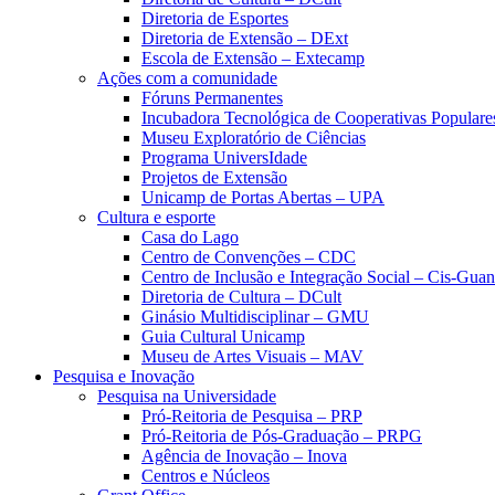
Diretoria de Esportes
Diretoria de Extensão – DExt
Escola de Extensão – Extecamp
Ações com a comunidade
Fóruns Permanentes
Incubadora Tecnológica de Cooperativas Popular
Museu Exploratório de Ciências
Programa UniversIdade
Projetos de Extensão
Unicamp de Portas Abertas – UPA
Cultura e esporte
Casa do Lago
Centro de Convenções – CDC
Centro de Inclusão e Integração Social – Cis-Gua
Diretoria de Cultura – DCult
Ginásio Multidisciplinar – GMU
Guia Cultural Unicamp
Museu de Artes Visuais – MAV
Pesquisa e Inovação
Pesquisa na Universidade
Pró-Reitoria de Pesquisa – PRP
Pró-Reitoria de Pós-Graduação – PRPG
Agência de Inovação – Inova
Centros e Núcleos