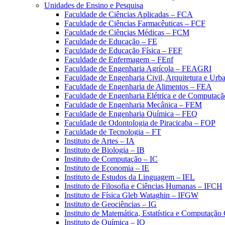
Unidades de Ensino e Pesquisa
Faculdade de Ciências Aplicadas – FCA
Faculdade de Ciências Farmacêuticas – FCF
Faculdade de Ciências Médicas – FCM
Faculdade de Educação – FE
Faculdade de Educação Física – FEF
Faculdade de Enfermagem – FEnf
Faculdade de Engenharia Agrícola – FEAGRI
Faculdade de Engenharia Civil, Arquitetura e U
Faculdade de Engenharia de Alimentos – FEA
Faculdade de Engenharia Elétrica e de Computaç
Faculdade de Engenharia Mecânica – FEM
Faculdade de Engenharia Química – FEQ
Faculdade de Odontologia de Piracicaba – FOP
Faculdade de Tecnologia – FT
Instituto de Artes – IA
Instituto de Biologia – IB
Instituto de Computação – IC
Instituto de Economia – IE
Instituto de Estudos da Linguagem – IEL
Instituto de Filosofia e Ciências Humanas – IFCH
Instituto de Física Gleb Wataghin – IFGW
Instituto de Geociências – IG
Instituto de Matemática, Estatística e Computaçã
Instituto de Química – IQ