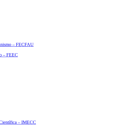
rbanismo – FECFAU
ão – FEEC
o Científica – IMECC