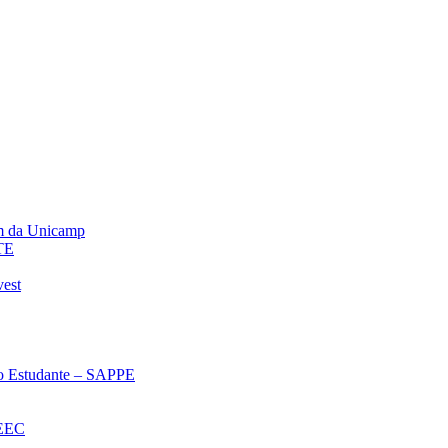
m da Unicamp
TE
vest
 ao Estudante – SAPPE
oEEC