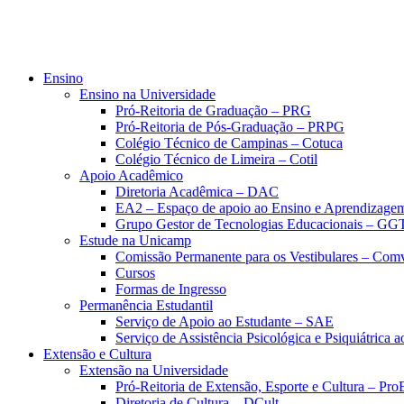
Ensino
Ensino na Universidade
Pró-Reitoria de Graduação – PRG
Pró-Reitoria de Pós-Graduação – PRPG
Colégio Técnico de Campinas – Cotuca
Colégio Técnico de Limeira – Cotil
Apoio Acadêmico
Diretoria Acadêmica – DAC
EA2 – Espaço de apoio ao Ensino e Aprendizage
Grupo Gestor de Tecnologias Educacionais – GG
Estude na Unicamp
Comissão Permanente para os Vestibulares – Com
Cursos
Formas de Ingresso
Permanência Estudantil
Serviço de Apoio ao Estudante – SAE
Serviço de Assistência Psicológica e Psiquiátrica
Extensão e Cultura
Extensão na Universidade
Pró-Reitoria de Extensão, Esporte e Cultura – Pr
Diretoria de Cultura – DCult