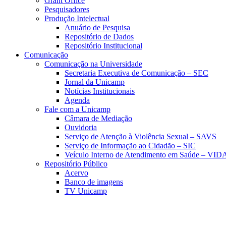
Grant Office
Pesquisadores
Produção Intelectual
Anuário de Pesquisa
Repositório de Dados
Repositório Institucional
Comunicação
Comunicação na Universidade
Secretaria Executiva de Comunicação – SEC
Jornal da Unicamp
Notícias Institucionais
Agenda
Fale com a Unicamp
Câmara de Mediação
Ouvidoria
Serviço de Atenção à Violência Sexual – SAVS
Serviço de Informação ao Cidadão – SIC
Veículo Interno de Atendimento em Saúde – VID
Repositório Público
Acervo
Banco de imagens
TV Unicamp
Link para o Faceboo