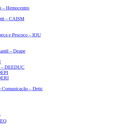
p – Hemocentro
notti – CAISM
abeça e Pescoço – IOU
antil – Deape
H
ica – DEEDUC
 DEPI
 DERI
 e Comunicação – Detic
Q
MEQ