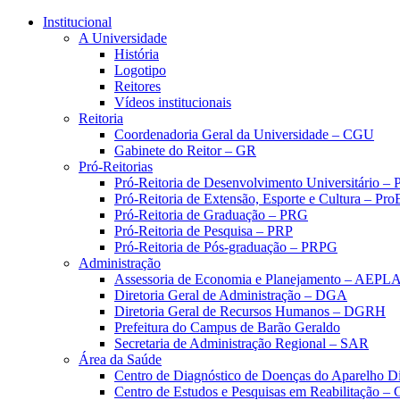
Conteúdo principal
Menu principal
Rodapé
Institucional
A Universidade
História
Logotipo
Reitores
Vídeos institucionais
Reitoria
Coordenadoria Geral da Universidade – CGU
Gabinete do Reitor – GR
Pró-Reitorias
Pró-Reitoria de Desenvolvimento Universitário 
Pró-Reitoria de Extensão, Esporte e Cultura – Pr
Pró-Reitoria de Graduação – PRG
Pró-Reitoria de Pesquisa – PRP
Pró-Reitoria de Pós-graduação – PRPG
Administração
Assessoria de Economia e Planejamento – AEPL
Diretoria Geral de Administração – DGA
Diretoria Geral de Recursos Humanos – DGRH
Prefeitura do Campus de Barão Geraldo
Secretaria de Administração Regional – SAR
Área da Saúde
Centro de Diagnóstico de Doenças do Aparelho Di
Centro de Estudos e Pesquisas em Reabilitação – 