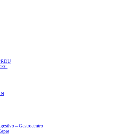
– PRDU
oEEC
AN
gestivo – Gastrocentro
Cepre