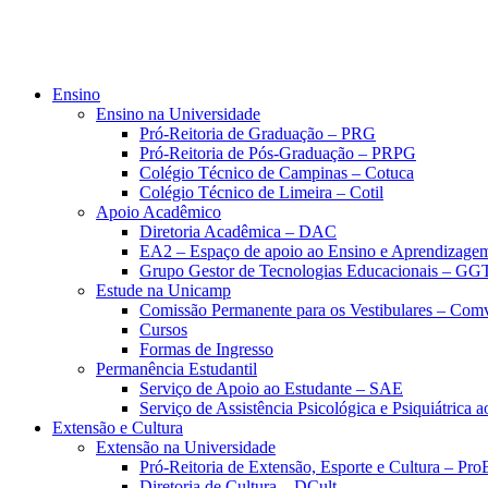
Ensino
Ensino na Universidade
Pró-Reitoria de Graduação – PRG
Pró-Reitoria de Pós-Graduação – PRPG
Colégio Técnico de Campinas – Cotuca
Colégio Técnico de Limeira – Cotil
Apoio Acadêmico
Diretoria Acadêmica – DAC
EA2 – Espaço de apoio ao Ensino e Aprendizage
Grupo Gestor de Tecnologias Educacionais – GG
Estude na Unicamp
Comissão Permanente para os Vestibulares – Com
Cursos
Formas de Ingresso
Permanência Estudantil
Serviço de Apoio ao Estudante – SAE
Serviço de Assistência Psicológica e Psiquiátrica
Extensão e Cultura
Extensão na Universidade
Pró-Reitoria de Extensão, Esporte e Cultura – Pr
Diretoria de Cultura – DCult