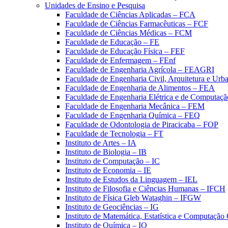
Unidades de Ensino e Pesquisa
Faculdade de Ciências Aplicadas – FCA
Faculdade de Ciências Farmacêuticas – FCF
Faculdade de Ciências Médicas – FCM
Faculdade de Educação – FE
Faculdade de Educação Física – FEF
Faculdade de Enfermagem – FEnf
Faculdade de Engenharia Agrícola – FEAGRI
Faculdade de Engenharia Civil, Arquitetura e U
Faculdade de Engenharia de Alimentos – FEA
Faculdade de Engenharia Elétrica e de Computaç
Faculdade de Engenharia Mecânica – FEM
Faculdade de Engenharia Química – FEQ
Faculdade de Odontologia de Piracicaba – FOP
Faculdade de Tecnologia – FT
Instituto de Artes – IA
Instituto de Biologia – IB
Instituto de Computação – IC
Instituto de Economia – IE
Instituto de Estudos da Linguagem – IEL
Instituto de Filosofia e Ciências Humanas – IFCH
Instituto de Física Gleb Wataghin – IFGW
Instituto de Geociências – IG
Instituto de Matemática, Estatística e Computaçã
Instituto de Química – IQ