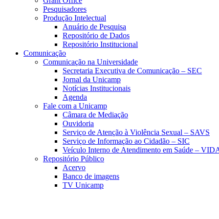
Grant Office
Pesquisadores
Produção Intelectual
Anuário de Pesquisa
Repositório de Dados
Repositório Institucional
Comunicação
Comunicação na Universidade
Secretaria Executiva de Comunicação – SEC
Jornal da Unicamp
Notícias Institucionais
Agenda
Fale com a Unicamp
Câmara de Mediação
Ouvidoria
Serviço de Atenção à Violência Sexual – SAVS
Serviço de Informação ao Cidadão – SIC
Veículo Interno de Atendimento em Saúde – VID
Repositório Público
Acervo
Banco de imagens
TV Unicamp
Link para o Faceboo