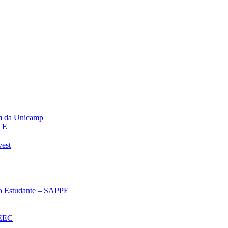
m da Unicamp
TE
vest
 ao Estudante – SAPPE
oEEC