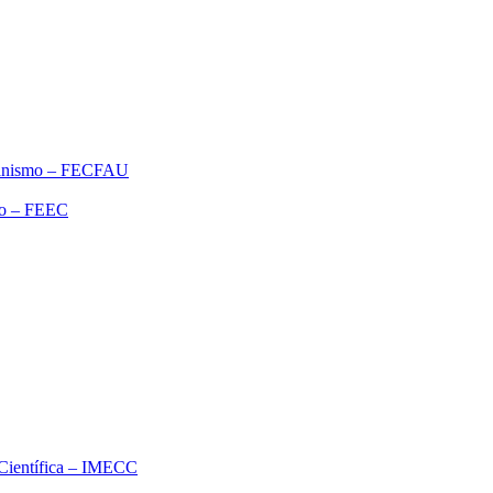
rbanismo – FECFAU
ão – FEEC
o Científica – IMECC