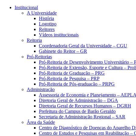
Conteúdo principal
Menu principal
Rodapé
Institucional
A Universidade
História
Logotipo
Reitores
Vídeos institucionais
Reitoria
Coordenadoria Geral da Universidade – CGU
Gabinete do Reitor – GR
Pró-Reitorias
Pró-Reitoria de Desenvolvimento Universitário 
Pró-Reitoria de Extensão, Esporte e Cultura – Pr
Pró-Reitoria de Graduação – PRG
Pró-Reitoria de Pesquisa – PRP
Pró-Reitoria de Pós-graduação – PRPG
Administração
Assessoria de Economia e Planejamento – AEPL
Diretoria Geral de Administração – DGA
Diretoria Geral de Recursos Humanos – DGRH
Prefeitura do Campus de Barão Geraldo
Secretaria de Administração Regional – SAR
Área da Saúde
Centro de Diagnóstico de Doenças do Aparelho Di
Centro de Estudos e Pesquisas em Reabilitação – 