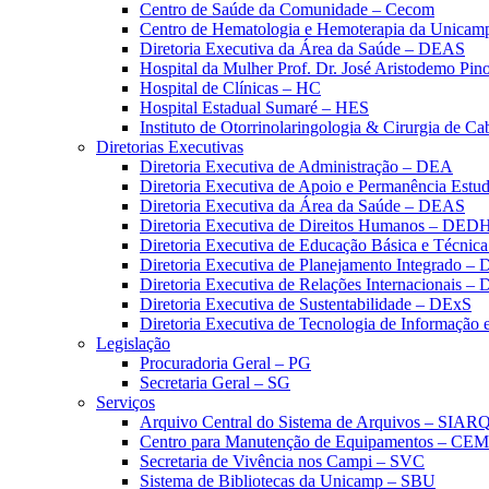
Centro de Saúde da Comunidade – Cecom
Centro de Hematologia e Hemoterapia da Unicam
Diretoria Executiva da Área da Saúde – DEAS
Hospital da Mulher Prof. Dr. José Aristodemo Pi
Hospital de Clínicas – HC
Hospital Estadual Sumaré – HES
Instituto de Otorrinolaringologia & Cirurgia de C
Diretorias Executivas
Diretoria Executiva de Administração – DEA
Diretoria Executiva de Apoio e Permanência Estud
Diretoria Executiva da Área da Saúde – DEAS
Diretoria Executiva de Direitos Humanos – DED
Diretoria Executiva de Educação Básica e Técn
Diretoria Executiva de Planejamento Integrado –
Diretoria Executiva de Relações Internacionais –
Diretoria Executiva de Sustentabilidade – DExS
Diretoria Executiva de Tecnologia de Informação
Legislação
Procuradoria Geral – PG
Secretaria Geral – SG
Serviços
Arquivo Central do Sistema de Arquivos – SIAR
Centro para Manutenção de Equipamentos – CE
Secretaria de Vivência nos Campi – SVC
Sistema de Bibliotecas da Unicamp – SBU