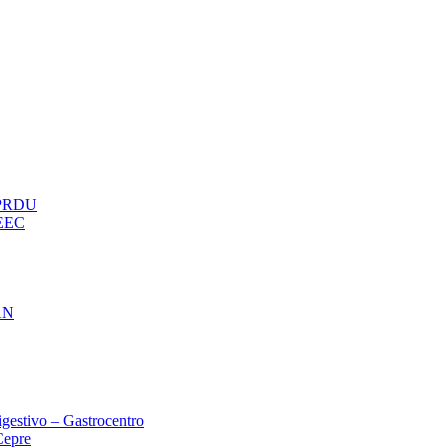
– PRDU
oEEC
AN
gestivo – Gastrocentro
Cepre