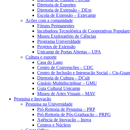
Diretoria de Esportes
Diretoria de Extensão – DExt
Escola de Extensão – Extecamp
Ações com a comunidade
Fóruns Permanentes
Incubadora Tecnológica de Cooperativas Popular
Museu Exploratório de Ciências
Programa UniversIdade
Projetos de Extensão
Unicamp de Portas Abertas – UPA
Cultura e esporte
Casa do Lago
Centro de Convenções – CDC
Centro de Inclusão e Integração Social – Cis-Gua
Diretoria de Cultura – DCult
Ginásio Multidisciplinar – GMU
Guia Cultural Unicamp
Museu de Artes Visuais – MAV
Pesquisa e Inovação
Pesquisa na Universidade
Pró-Reitoria de Pesquisa – PRP
Pró-Reitoria de Pós-Graduação – PRPG
Agência de Inovação – Inova
Centros e Núcleos