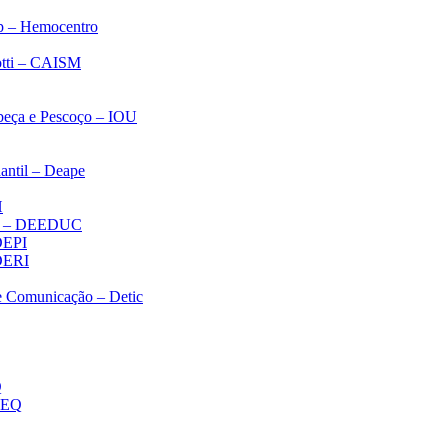
p – Hemocentro
notti – CAISM
abeça e Pescoço – IOU
antil – Deape
H
ica – DEEDUC
 DEPI
 DERI
 e Comunicação – Detic
Q
MEQ