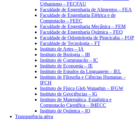
Urbanismo – FECFAU
Faculdade de Engenharia de Alimentos – FEA
Faculdade de Engenharia Elétrica e de
Computação – FEEC
Faculdade de Engenharia Mecânica – FEM
Faculdade de Engenharia Química – FEQ
Faculdade de Odontologia de Piracicaba – FOP
Faculdade de Tecnologia – FT
Instituto de Artes – IA
Instituto de Biologia – IB
Instituto de Computação – IC
Instituto de Economia – IE
Instituto de Estudos da Linguagem – IEL
Instituto de Filosofia e Ciências Humanas –
IFCH
Instituto de Física Gleb Wataghin – IFGW
Instituto de Geociências – IG
Instituto de Matemática, Estatística e
Computação Científica – IMECC
Instituto de Química – IQ
Transparência ativa
Aumentar fonte