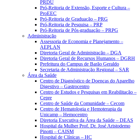
PRDU
Pró-Reitoria de Extensão, Esporte e Cultura –
ProEEC
Pró-Reitoria de Graduação – PRG
Pró-Reitoria de Pesquisa – PRP
Pró-Reitoria de Pós-graduação – PRPG
Administração
Assessoria de Economia e Planejamento –
AEPLAN
Diretoria Geral de Administração – DGA
Diretoria Geral de Recursos Humanos – DGRH
Prefeitura do Campus de Barão Geraldo
Secretaria de Administração Regional – SAR
Área da Saúde
Centro de Diagnóstico de Doenças do Aparelho
Digestivo – Gastrocentro
Centro de Estudos e Pesquisas em Reabilitação –
Cepre
Centro de Saúde da Comunidade – Cecom
Centro de Hematologia e Hemoterapia da
Unicamp – Hemocentro
Diretoria Executiva da Área da Saúde – DEAS
Hospital da Mulher Prof. Dr. José Aristodemo
Pinotti – CAISM
Hospital de Clínicas – HC