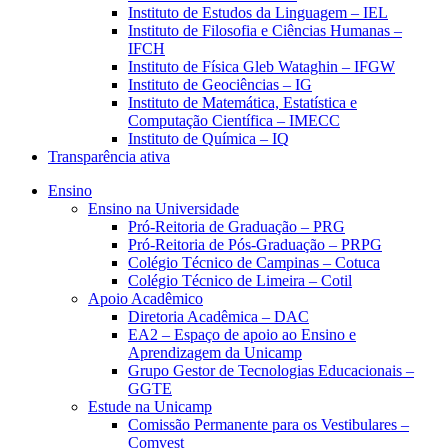
Instituto de Estudos da Linguagem – IEL
Instituto de Filosofia e Ciências Humanas –
IFCH
Instituto de Física Gleb Wataghin – IFGW
Instituto de Geociências – IG
Instituto de Matemática, Estatística e
Computação Científica – IMECC
Instituto de Química – IQ
Transparência ativa
Ensino
Ensino na Universidade
Pró-Reitoria de Graduação – PRG
Pró-Reitoria de Pós-Graduação – PRPG
Colégio Técnico de Campinas – Cotuca
Colégio Técnico de Limeira – Cotil
Apoio Acadêmico
Diretoria Acadêmica – DAC
EA2 – Espaço de apoio ao Ensino e
Aprendizagem da Unicamp
Grupo Gestor de Tecnologias Educacionais –
GGTE
Estude na Unicamp
Comissão Permanente para os Vestibulares –
Comvest