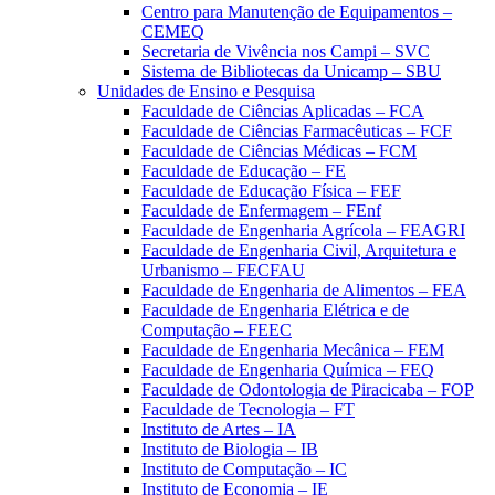
Centro para Manutenção de Equipamentos –
CEMEQ
Secretaria de Vivência nos Campi – SVC
Sistema de Bibliotecas da Unicamp – SBU
Unidades de Ensino e Pesquisa
Faculdade de Ciências Aplicadas – FCA
Faculdade de Ciências Farmacêuticas – FCF
Faculdade de Ciências Médicas – FCM
Faculdade de Educação – FE
Faculdade de Educação Física – FEF
Faculdade de Enfermagem – FEnf
Faculdade de Engenharia Agrícola – FEAGRI
Faculdade de Engenharia Civil, Arquitetura e
Urbanismo – FECFAU
Faculdade de Engenharia de Alimentos – FEA
Faculdade de Engenharia Elétrica e de
Computação – FEEC
Faculdade de Engenharia Mecânica – FEM
Faculdade de Engenharia Química – FEQ
Faculdade de Odontologia de Piracicaba – FOP
Faculdade de Tecnologia – FT
Instituto de Artes – IA
Instituto de Biologia – IB
Instituto de Computação – IC
Instituto de Economia – IE