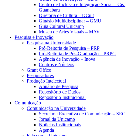
Centro de Inclusão e Integração Social – Cis-
Guanabara
Diretoria de Cultura – DCult
Ginásio Multidisciplinar – GMU
Guia Cultural Unicamp
Museu de Artes Visuais – MAV
Pesquisa e Inovação
Pesquisa na Universidade
Pró-Reitoria de Pesquisa – PRP
Pró-Reitoria de Pós-Graduação – PRPG
Agência de Inovação – Inova
Centros e Núcleos
Grant Office
Pesquisadores
Produção Intelectual
Anuário de Pesquisa
Repositório de Dados
Repositório Institucional
Comunicação
Comunicação na Universidade
Secretaria Executiva de Comunicação – SEC
Jornal da Unicamp
Notícias Institucionais
Agenda
Fale com a Unicamp