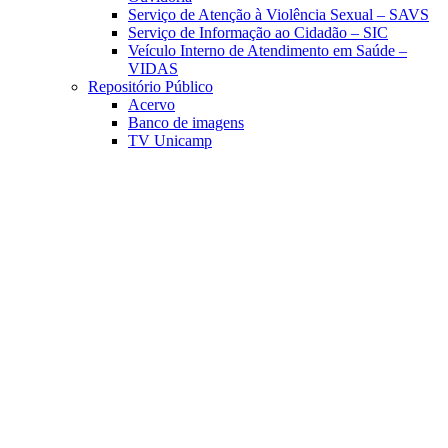
Serviço de Atenção à Violência Sexual – SAVS
Serviço de Informação ao Cidadão – SIC
Veículo Interno de Atendimento em Saúde –
VIDAS
Repositório Público
Acervo
Banco de imagens
TV Unicamp
Link para o Facebook
Link para o Linkedin