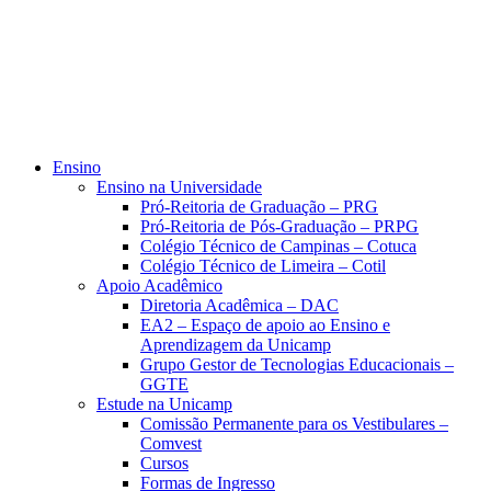
Ensino
Ensino na Universidade
Pró-Reitoria de Graduação – PRG
Pró-Reitoria de Pós-Graduação – PRPG
Colégio Técnico de Campinas – Cotuca
Colégio Técnico de Limeira – Cotil
Apoio Acadêmico
Diretoria Acadêmica – DAC
EA2 – Espaço de apoio ao Ensino e
Aprendizagem da Unicamp
Grupo Gestor de Tecnologias Educacionais –
GGTE
Estude na Unicamp
Comissão Permanente para os Vestibulares –
Comvest
Cursos
Formas de Ingresso