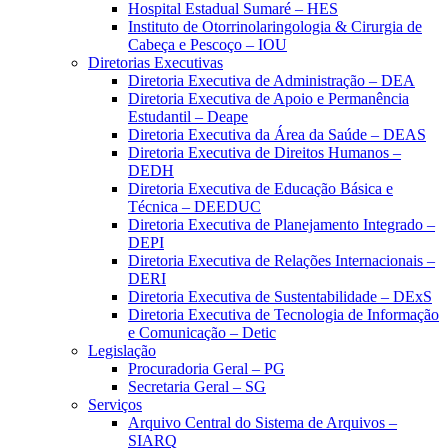
Hospital Estadual Sumaré – HES
Instituto de Otorrinolaringologia & Cirurgia de
Cabeça e Pescoço – IOU
Diretorias Executivas
Diretoria Executiva de Administração – DEA
Diretoria Executiva de Apoio e Permanência
Estudantil – Deape
Diretoria Executiva da Área da Saúde – DEAS
Diretoria Executiva de Direitos Humanos –
DEDH
Diretoria Executiva de Educação Básica e
Técnica – DEEDUC
Diretoria Executiva de Planejamento Integrado –
DEPI
Diretoria Executiva de Relações Internacionais –
DERI
Diretoria Executiva de Sustentabilidade – DExS
Diretoria Executiva de Tecnologia de Informação
e Comunicação – Detic
Legislação
Procuradoria Geral – PG
Secretaria Geral – SG
Serviços
Arquivo Central do Sistema de Arquivos –
SIARQ