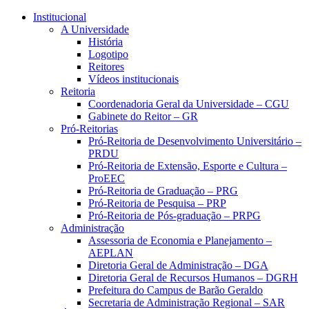
Conteúdo principal
Menu principal
Rodapé
Institucional
A Universidade
História
Logotipo
Reitores
Vídeos institucionais
Reitoria
Coordenadoria Geral da Universidade – CGU
Gabinete do Reitor – GR
Pró-Reitorias
Pró-Reitoria de Desenvolvimento Universitário –
PRDU
Pró-Reitoria de Extensão, Esporte e Cultura –
ProEEC
Pró-Reitoria de Graduação – PRG
Pró-Reitoria de Pesquisa – PRP
Pró-Reitoria de Pós-graduação – PRPG
Administração
Assessoria de Economia e Planejamento –
AEPLAN
Diretoria Geral de Administração – DGA
Diretoria Geral de Recursos Humanos – DGRH
Prefeitura do Campus de Barão Geraldo
Secretaria de Administração Regional – SAR