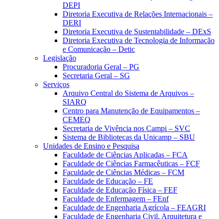
DEPI
Diretoria Executiva de Relações Internacionais –
DERI
Diretoria Executiva de Sustentabilidade – DExS
Diretoria Executiva de Tecnologia de Informação
e Comunicação – Detic
Legislação
Procuradoria Geral – PG
Secretaria Geral – SG
Serviços
Arquivo Central do Sistema de Arquivos –
SIARQ
Centro para Manutenção de Equipamentos –
CEMEQ
Secretaria de Vivência nos Campi – SVC
Sistema de Bibliotecas da Unicamp – SBU
Unidades de Ensino e Pesquisa
Faculdade de Ciências Aplicadas – FCA
Faculdade de Ciências Farmacêuticas – FCF
Faculdade de Ciências Médicas – FCM
Faculdade de Educação – FE
Faculdade de Educação Física – FEF
Faculdade de Enfermagem – FEnf
Faculdade de Engenharia Agrícola – FEAGRI
Faculdade de Engenharia Civil, Arquitetura e