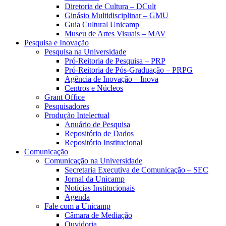
Diretoria de Cultura – DCult
Ginásio Multidisciplinar – GMU
Guia Cultural Unicamp
Museu de Artes Visuais – MAV
Pesquisa e Inovação
Pesquisa na Universidade
Pró-Reitoria de Pesquisa – PRP
Pró-Reitoria de Pós-Graduação – PRPG
Agência de Inovação – Inova
Centros e Núcleos
Grant Office
Pesquisadores
Produção Intelectual
Anuário de Pesquisa
Repositório de Dados
Repositório Institucional
Comunicação
Comunicação na Universidade
Secretaria Executiva de Comunicação – SEC
Jornal da Unicamp
Notícias Institucionais
Agenda
Fale com a Unicamp
Câmara de Mediação
Ouvidoria