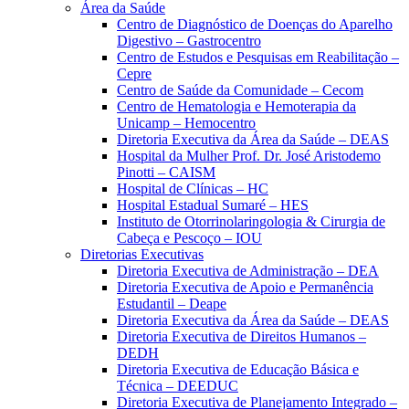
Área da Saúde
Centro de Diagnóstico de Doenças do Aparelho
Digestivo – Gastrocentro
Centro de Estudos e Pesquisas em Reabilitação –
Cepre
Centro de Saúde da Comunidade – Cecom
Centro de Hematologia e Hemoterapia da
Unicamp – Hemocentro
Diretoria Executiva da Área da Saúde – DEAS
Hospital da Mulher Prof. Dr. José Aristodemo
Pinotti – CAISM
Hospital de Clínicas – HC
Hospital Estadual Sumaré – HES
Instituto de Otorrinolaringologia & Cirurgia de
Cabeça e Pescoço – IOU
Diretorias Executivas
Diretoria Executiva de Administração – DEA
Diretoria Executiva de Apoio e Permanência
Estudantil – Deape
Diretoria Executiva da Área da Saúde – DEAS
Diretoria Executiva de Direitos Humanos –
DEDH
Diretoria Executiva de Educação Básica e
Técnica – DEEDUC
Diretoria Executiva de Planejamento Integrado –