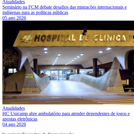
Atualidades
Seminário na FCM debate desafios das migrações internacionais e
indígenas para as políticas públicas
05 ago 2026
Atualidades
HC Unicamp abre ambulatório para atender dependentes de jogos e
apostas eletrônicas
04 ago 2026