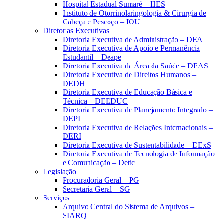
Hospital Estadual Sumaré – HES
Instituto de Otorrinolaringologia & Cirurgia de
Cabeça e Pescoço – IOU
Diretorias Executivas
Diretoria Executiva de Administração – DEA
Diretoria Executiva de Apoio e Permanência
Estudantil – Deape
Diretoria Executiva da Área da Saúde – DEAS
Diretoria Executiva de Direitos Humanos –
DEDH
Diretoria Executiva de Educação Básica e
Técnica – DEEDUC
Diretoria Executiva de Planejamento Integrado –
DEPI
Diretoria Executiva de Relações Internacionais –
DERI
Diretoria Executiva de Sustentabilidade – DExS
Diretoria Executiva de Tecnologia de Informação
e Comunicação – Detic
Legislação
Procuradoria Geral – PG
Secretaria Geral – SG
Serviços
Arquivo Central do Sistema de Arquivos –
SIARQ