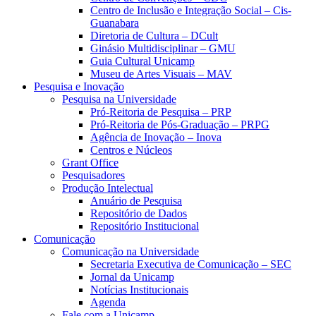
Centro de Inclusão e Integração Social – Cis-
Guanabara
Diretoria de Cultura – DCult
Ginásio Multidisciplinar – GMU
Guia Cultural Unicamp
Museu de Artes Visuais – MAV
Pesquisa e Inovação
Pesquisa na Universidade
Pró-Reitoria de Pesquisa – PRP
Pró-Reitoria de Pós-Graduação – PRPG
Agência de Inovação – Inova
Centros e Núcleos
Grant Office
Pesquisadores
Produção Intelectual
Anuário de Pesquisa
Repositório de Dados
Repositório Institucional
Comunicação
Comunicação na Universidade
Secretaria Executiva de Comunicação – SEC
Jornal da Unicamp
Notícias Institucionais
Agenda
Fale com a Unicamp