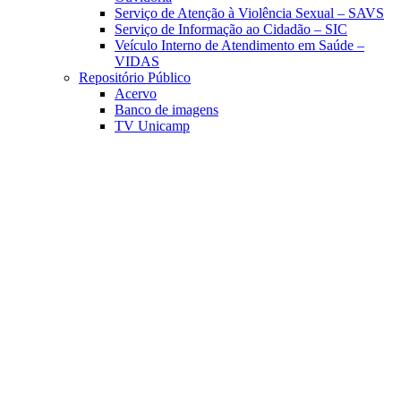
Serviço de Atenção à Violência Sexual – SAVS
Serviço de Informação ao Cidadão – SIC
Veículo Interno de Atendimento em Saúde –
VIDAS
Repositório Público
Acervo
Banco de imagens
TV Unicamp
Link para o Facebook
Link para o Linkedin