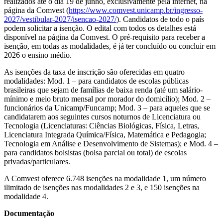
realizados até o dia 19 de junho, exclusivamente pela internet, na
página da Comvest (
https://www.comvest.unicamp.br/ingresso-
2027/vestibular-2027/isencao-2027/
). Candidatos de todo o país
podem solicitar a isenção. O edital com todos os detalhes está
disponível na página da Comvest. O pré-requisito para receber a
isenção, em todas as modalidades, é já ter concluído ou concluir em
2026 o ensino médio.
As isenções da taxa de inscrição são oferecidas em quatro
modalidades: Mod. 1 – para candidatos de escolas públicas
brasileiras que sejam de famílias de baixa renda (até um salário-
mínimo e meio bruto mensal por morador do domicílio); Mod. 2 –
funcionários da Unicamp/Funcamp; Mod. 3 – para aqueles que se
candidatarem aos seguintes cursos noturnos de Licenciatura ou
Tecnologia (Licenciaturas: Ciências Biológicas, Física, Letras,
Licenciatura Integrada Química/Física, Matemática e Pedagogia;
Tecnologia em Análise e Desenvolvimento de Sistemas); e Mod. 4 –
para candidatos bolsistas (bolsa parcial ou total) de escolas
privadas/particulares.
A Comvest oferece 6.748 isenções na modalidade 1, um número
ilimitado de isenções nas modalidades 2 e 3, e 150 isenções na
modalidade 4.
Documentação