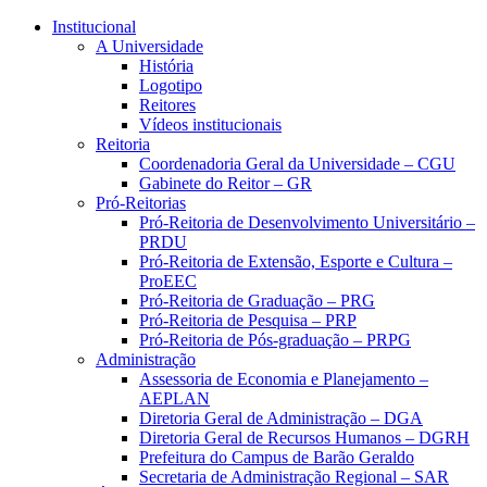
Conteúdo principal
Menu principal
Rodapé
Institucional
A Universidade
História
Logotipo
Reitores
Vídeos institucionais
Reitoria
Coordenadoria Geral da Universidade – CGU
Gabinete do Reitor – GR
Pró-Reitorias
Pró-Reitoria de Desenvolvimento Universitário –
PRDU
Pró-Reitoria de Extensão, Esporte e Cultura –
ProEEC
Pró-Reitoria de Graduação – PRG
Pró-Reitoria de Pesquisa – PRP
Pró-Reitoria de Pós-graduação – PRPG
Administração
Assessoria de Economia e Planejamento –
AEPLAN
Diretoria Geral de Administração – DGA
Diretoria Geral de Recursos Humanos – DGRH
Prefeitura do Campus de Barão Geraldo
Secretaria de Administração Regional – SAR