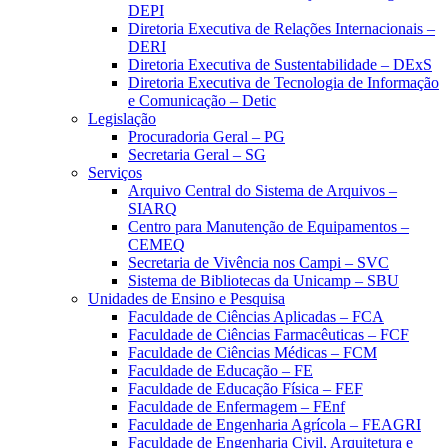
DEPI
Diretoria Executiva de Relações Internacionais –
DERI
Diretoria Executiva de Sustentabilidade – DExS
Diretoria Executiva de Tecnologia de Informação
e Comunicação – Detic
Legislação
Procuradoria Geral – PG
Secretaria Geral – SG
Serviços
Arquivo Central do Sistema de Arquivos –
SIARQ
Centro para Manutenção de Equipamentos –
CEMEQ
Secretaria de Vivência nos Campi – SVC
Sistema de Bibliotecas da Unicamp – SBU
Unidades de Ensino e Pesquisa
Faculdade de Ciências Aplicadas – FCA
Faculdade de Ciências Farmacêuticas – FCF
Faculdade de Ciências Médicas – FCM
Faculdade de Educação – FE
Faculdade de Educação Física – FEF
Faculdade de Enfermagem – FEnf
Faculdade de Engenharia Agrícola – FEAGRI
Faculdade de Engenharia Civil, Arquitetura e