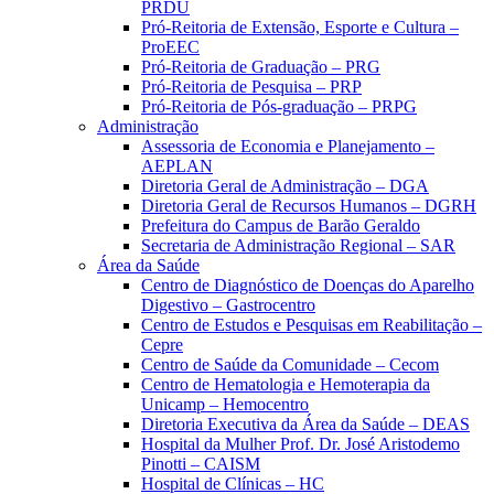
PRDU
Pró-Reitoria de Extensão, Esporte e Cultura –
ProEEC
Pró-Reitoria de Graduação – PRG
Pró-Reitoria de Pesquisa – PRP
Pró-Reitoria de Pós-graduação – PRPG
Administração
Assessoria de Economia e Planejamento –
AEPLAN
Diretoria Geral de Administração – DGA
Diretoria Geral de Recursos Humanos – DGRH
Prefeitura do Campus de Barão Geraldo
Secretaria de Administração Regional – SAR
Área da Saúde
Centro de Diagnóstico de Doenças do Aparelho
Digestivo – Gastrocentro
Centro de Estudos e Pesquisas em Reabilitação –
Cepre
Centro de Saúde da Comunidade – Cecom
Centro de Hematologia e Hemoterapia da
Unicamp – Hemocentro
Diretoria Executiva da Área da Saúde – DEAS
Hospital da Mulher Prof. Dr. José Aristodemo
Pinotti – CAISM
Hospital de Clínicas – HC