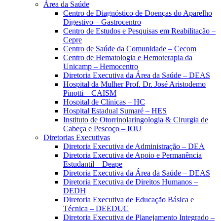
Área da Saúde
Centro de Diagnóstico de Doenças do Aparelho
Digestivo – Gastrocentro
Centro de Estudos e Pesquisas em Reabilitação –
Cepre
Centro de Saúde da Comunidade – Cecom
Centro de Hematologia e Hemoterapia da
Unicamp – Hemocentro
Diretoria Executiva da Área da Saúde – DEAS
Hospital da Mulher Prof. Dr. José Aristodemo
Pinotti – CAISM
Hospital de Clínicas – HC
Hospital Estadual Sumaré – HES
Instituto de Otorrinolaringologia & Cirurgia de
Cabeça e Pescoço – IOU
Diretorias Executivas
Diretoria Executiva de Administração – DEA
Diretoria Executiva de Apoio e Permanência
Estudantil – Deape
Diretoria Executiva da Área da Saúde – DEAS
Diretoria Executiva de Direitos Humanos –
DEDH
Diretoria Executiva de Educação Básica e
Técnica – DEEDUC
Diretoria Executiva de Planejamento Integrado –