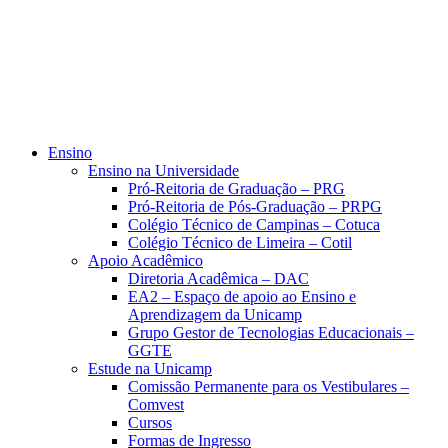
Ensino
Ensino na Universidade
Pró-Reitoria de Graduação – PRG
Pró-Reitoria de Pós-Graduação – PRPG
Colégio Técnico de Campinas – Cotuca
Colégio Técnico de Limeira – Cotil
Apoio Acadêmico
Diretoria Acadêmica – DAC
EA2 – Espaço de apoio ao Ensino e
Aprendizagem da Unicamp
Grupo Gestor de Tecnologias Educacionais –
GGTE
Estude na Unicamp
Comissão Permanente para os Vestibulares –
Comvest
Cursos
Formas de Ingresso