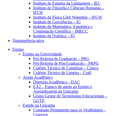
Instituto de Estudos da Linguagem – IEL
Instituto de Filosofia e Ciências Humanas –
IFCH
Instituto de Física Gleb Wataghin – IFGW
Instituto de Geociências – IG
Instituto de Matemática, Estatística e
Computação Científica – IMECC
Instituto de Química – IQ
Transparência ativa
Ensino
Ensino na Universidade
Pró-Reitoria de Graduação – PRG
Pró-Reitoria de Pós-Graduação – PRPG
Colégio Técnico de Campinas – Cotuca
Colégio Técnico de Limeira – Cotil
Apoio Acadêmico
Diretoria Acadêmica – DAC
EA2 – Espaço de apoio ao Ensino e
Aprendizagem da Unicamp
Grupo Gestor de Tecnologias Educacionais –
GGTE
Estude na Unicamp
Comissão Permanente para os Vestibulares –
Comvest