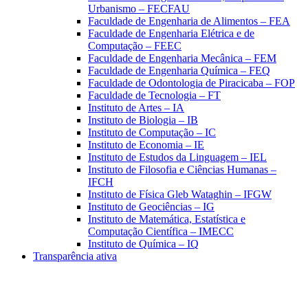
Urbanismo – FECFAU
Faculdade de Engenharia de Alimentos – FEA
Faculdade de Engenharia Elétrica e de
Computação – FEEC
Faculdade de Engenharia Mecânica – FEM
Faculdade de Engenharia Química – FEQ
Faculdade de Odontologia de Piracicaba – FOP
Faculdade de Tecnologia – FT
Instituto de Artes – IA
Instituto de Biologia – IB
Instituto de Computação – IC
Instituto de Economia – IE
Instituto de Estudos da Linguagem – IEL
Instituto de Filosofia e Ciências Humanas –
IFCH
Instituto de Física Gleb Wataghin – IFGW
Instituto de Geociências – IG
Instituto de Matemática, Estatística e
Computação Científica – IMECC
Instituto de Química – IQ
Transparência ativa
Aumentar fonte