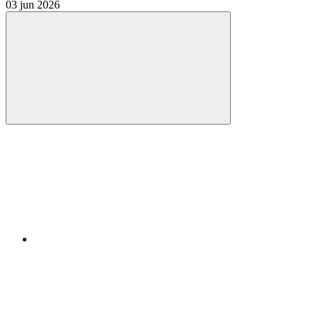
03 jun 2026
Compartilhar
Compartilhar po
Compartilhar n