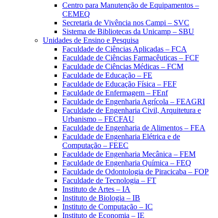
Centro para Manutenção de Equipamentos –
CEMEQ
Secretaria de Vivência nos Campi – SVC
Sistema de Bibliotecas da Unicamp – SBU
Unidades de Ensino e Pesquisa
Faculdade de Ciências Aplicadas – FCA
Faculdade de Ciências Farmacêuticas – FCF
Faculdade de Ciências Médicas – FCM
Faculdade de Educação – FE
Faculdade de Educação Física – FEF
Faculdade de Enfermagem – FEnf
Faculdade de Engenharia Agrícola – FEAGRI
Faculdade de Engenharia Civil, Arquitetura e
Urbanismo – FECFAU
Faculdade de Engenharia de Alimentos – FEA
Faculdade de Engenharia Elétrica e de
Computação – FEEC
Faculdade de Engenharia Mecânica – FEM
Faculdade de Engenharia Química – FEQ
Faculdade de Odontologia de Piracicaba – FOP
Faculdade de Tecnologia – FT
Instituto de Artes – IA
Instituto de Biologia – IB
Instituto de Computação – IC
Instituto de Economia – IE