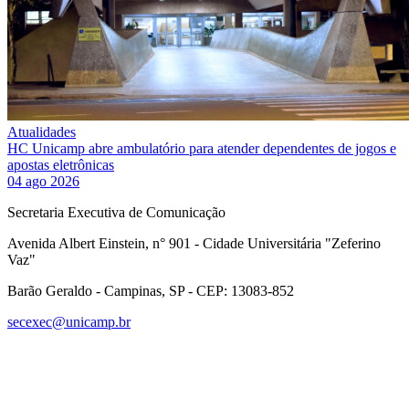
Atualidades
HC Unicamp abre ambulatório para atender dependentes de jogos e
apostas eletrônicas
04 ago 2026
Secretaria Executiva de Comunicação
Avenida Albert Einstein, n° 901 - Cidade Universitária "Zeferino
Vaz"
Barão Geraldo - Campinas, SP - CEP: 13083-852
secexec@unicamp.br
Link para o Facebook