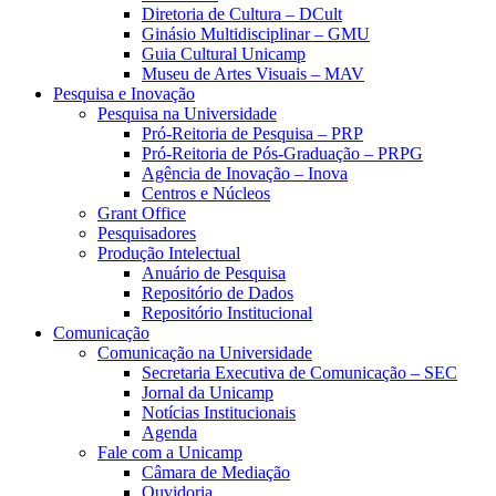
Diretoria de Cultura – DCult
Ginásio Multidisciplinar – GMU
Guia Cultural Unicamp
Museu de Artes Visuais – MAV
Pesquisa e Inovação
Pesquisa na Universidade
Pró-Reitoria de Pesquisa – PRP
Pró-Reitoria de Pós-Graduação – PRPG
Agência de Inovação – Inova
Centros e Núcleos
Grant Office
Pesquisadores
Produção Intelectual
Anuário de Pesquisa
Repositório de Dados
Repositório Institucional
Comunicação
Comunicação na Universidade
Secretaria Executiva de Comunicação – SEC
Jornal da Unicamp
Notícias Institucionais
Agenda
Fale com a Unicamp
Câmara de Mediação
Ouvidoria