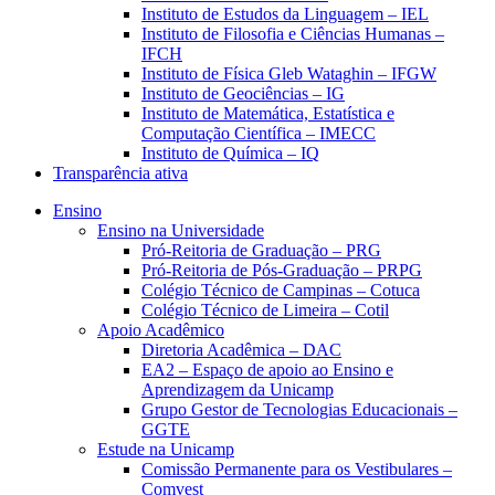
Instituto de Estudos da Linguagem – IEL
Instituto de Filosofia e Ciências Humanas –
IFCH
Instituto de Física Gleb Wataghin – IFGW
Instituto de Geociências – IG
Instituto de Matemática, Estatística e
Computação Científica – IMECC
Instituto de Química – IQ
Transparência ativa
Ensino
Ensino na Universidade
Pró-Reitoria de Graduação – PRG
Pró-Reitoria de Pós-Graduação – PRPG
Colégio Técnico de Campinas – Cotuca
Colégio Técnico de Limeira – Cotil
Apoio Acadêmico
Diretoria Acadêmica – DAC
EA2 – Espaço de apoio ao Ensino e
Aprendizagem da Unicamp
Grupo Gestor de Tecnologias Educacionais –
GGTE
Estude na Unicamp
Comissão Permanente para os Vestibulares –
Comvest