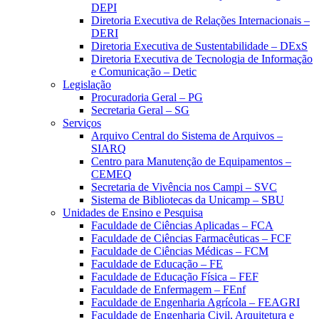
DEPI
Diretoria Executiva de Relações Internacionais –
DERI
Diretoria Executiva de Sustentabilidade – DExS
Diretoria Executiva de Tecnologia de Informação
e Comunicação – Detic
Legislação
Procuradoria Geral – PG
Secretaria Geral – SG
Serviços
Arquivo Central do Sistema de Arquivos –
SIARQ
Centro para Manutenção de Equipamentos –
CEMEQ
Secretaria de Vivência nos Campi – SVC
Sistema de Bibliotecas da Unicamp – SBU
Unidades de Ensino e Pesquisa
Faculdade de Ciências Aplicadas – FCA
Faculdade de Ciências Farmacêuticas – FCF
Faculdade de Ciências Médicas – FCM
Faculdade de Educação – FE
Faculdade de Educação Física – FEF
Faculdade de Enfermagem – FEnf
Faculdade de Engenharia Agrícola – FEAGRI
Faculdade de Engenharia Civil, Arquitetura e