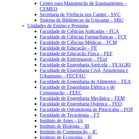
Centro para Manutenção de Equipamentos –
CEMEQ
Secretaria de Vivência nos Campi – SVC
Sistema de Bibliotecas da Unicamp – SBU
Unidades de Ensino e Pesquisa
Faculdade de Ciências Aplicadas – FCA
Faculdade de Ciências Farmacêuticas – FCF
Faculdade de Ciências Médicas – FCM
Faculdade de Educação – FE
Faculdade de Educação Física – FEF
Faculdade de Enfermagem – FEnf
Faculdade de Engenharia Agrícola – FEAGRI
Faculdade de Engenharia Civil, Arquitetura e
Urbanismo – FECFAU
Faculdade de Engenharia de Alimentos – FEA
Faculdade de Engenharia Elétrica e de
Computação – FEEC
Faculdade de Engenharia Mecânica – FEM
Faculdade de Engenharia Química – FEQ
Faculdade de Odontologia de Piracicaba – FOP
Faculdade de Tecnologia – FT
Instituto de Artes – IA
Instituto de Biologia – IB
Instituto de Computação – IC
Instituto de Economia – IE