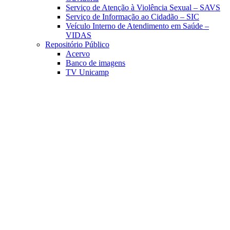
Serviço de Atenção à Violência Sexual – SAVS
Serviço de Informação ao Cidadão – SIC
Veículo Interno de Atendimento em Saúde –
VIDAS
Repositório Público
Acervo
Banco de imagens
TV Unicamp
Link para o Facebook
Link para o Linkedin