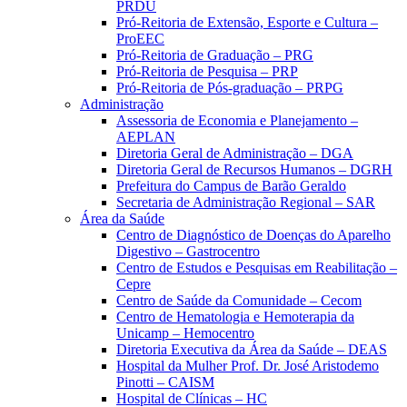
PRDU
Pró-Reitoria de Extensão, Esporte e Cultura –
ProEEC
Pró-Reitoria de Graduação – PRG
Pró-Reitoria de Pesquisa – PRP
Pró-Reitoria de Pós-graduação – PRPG
Administração
Assessoria de Economia e Planejamento –
AEPLAN
Diretoria Geral de Administração – DGA
Diretoria Geral de Recursos Humanos – DGRH
Prefeitura do Campus de Barão Geraldo
Secretaria de Administração Regional – SAR
Área da Saúde
Centro de Diagnóstico de Doenças do Aparelho
Digestivo – Gastrocentro
Centro de Estudos e Pesquisas em Reabilitação –
Cepre
Centro de Saúde da Comunidade – Cecom
Centro de Hematologia e Hemoterapia da
Unicamp – Hemocentro
Diretoria Executiva da Área da Saúde – DEAS
Hospital da Mulher Prof. Dr. José Aristodemo
Pinotti – CAISM
Hospital de Clínicas – HC