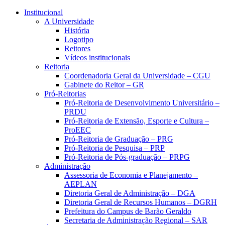
Conteúdo principal
Menu principal
Rodapé
Institucional
A Universidade
História
Logotipo
Reitores
Vídeos institucionais
Reitoria
Coordenadoria Geral da Universidade – CGU
Gabinete do Reitor – GR
Pró-Reitorias
Pró-Reitoria de Desenvolvimento Universitário –
PRDU
Pró-Reitoria de Extensão, Esporte e Cultura –
ProEEC
Pró-Reitoria de Graduação – PRG
Pró-Reitoria de Pesquisa – PRP
Pró-Reitoria de Pós-graduação – PRPG
Administração
Assessoria de Economia e Planejamento –
AEPLAN
Diretoria Geral de Administração – DGA
Diretoria Geral de Recursos Humanos – DGRH
Prefeitura do Campus de Barão Geraldo
Secretaria de Administração Regional – SAR