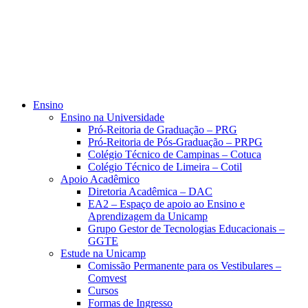
Ensino
Ensino na Universidade
Pró-Reitoria de Graduação – PRG
Pró-Reitoria de Pós-Graduação – PRPG
Colégio Técnico de Campinas – Cotuca
Colégio Técnico de Limeira – Cotil
Apoio Acadêmico
Diretoria Acadêmica – DAC
EA2 – Espaço de apoio ao Ensino e
Aprendizagem da Unicamp
Grupo Gestor de Tecnologias Educacionais –
GGTE
Estude na Unicamp
Comissão Permanente para os Vestibulares –
Comvest
Cursos
Formas de Ingresso