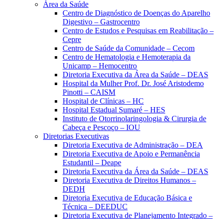
Área da Saúde
Centro de Diagnóstico de Doenças do Aparelho
Digestivo – Gastrocentro
Centro de Estudos e Pesquisas em Reabilitação –
Cepre
Centro de Saúde da Comunidade – Cecom
Centro de Hematologia e Hemoterapia da
Unicamp – Hemocentro
Diretoria Executiva da Área da Saúde – DEAS
Hospital da Mulher Prof. Dr. José Aristodemo
Pinotti – CAISM
Hospital de Clínicas – HC
Hospital Estadual Sumaré – HES
Instituto de Otorrinolaringologia & Cirurgia de
Cabeça e Pescoço – IOU
Diretorias Executivas
Diretoria Executiva de Administração – DEA
Diretoria Executiva de Apoio e Permanência
Estudantil – Deape
Diretoria Executiva da Área da Saúde – DEAS
Diretoria Executiva de Direitos Humanos –
DEDH
Diretoria Executiva de Educação Básica e
Técnica – DEEDUC
Diretoria Executiva de Planejamento Integrado –