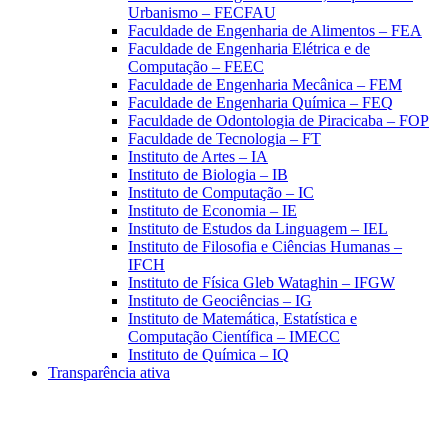
Urbanismo – FECFAU
Faculdade de Engenharia de Alimentos – FEA
Faculdade de Engenharia Elétrica e de
Computação – FEEC
Faculdade de Engenharia Mecânica – FEM
Faculdade de Engenharia Química – FEQ
Faculdade de Odontologia de Piracicaba – FOP
Faculdade de Tecnologia – FT
Instituto de Artes – IA
Instituto de Biologia – IB
Instituto de Computação – IC
Instituto de Economia – IE
Instituto de Estudos da Linguagem – IEL
Instituto de Filosofia e Ciências Humanas –
IFCH
Instituto de Física Gleb Wataghin – IFGW
Instituto de Geociências – IG
Instituto de Matemática, Estatística e
Computação Científica – IMECC
Instituto de Química – IQ
Transparência ativa
Aumentar fonte