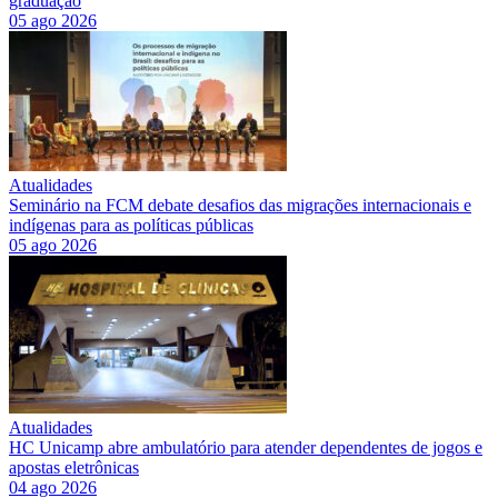
graduação
05 ago 2026
Atualidades
Seminário na FCM debate desafios das migrações internacionais e
indígenas para as políticas públicas
05 ago 2026
Atualidades
HC Unicamp abre ambulatório para atender dependentes de jogos e
apostas eletrônicas
04 ago 2026