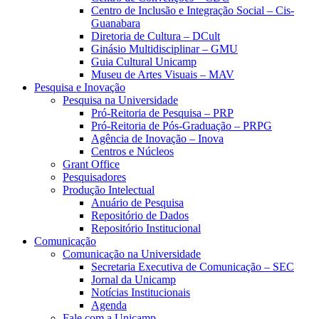
Centro de Inclusão e Integração Social – Cis-
Guanabara
Diretoria de Cultura – DCult
Ginásio Multidisciplinar – GMU
Guia Cultural Unicamp
Museu de Artes Visuais – MAV
Pesquisa e Inovação
Pesquisa na Universidade
Pró-Reitoria de Pesquisa – PRP
Pró-Reitoria de Pós-Graduação – PRPG
Agência de Inovação – Inova
Centros e Núcleos
Grant Office
Pesquisadores
Produção Intelectual
Anuário de Pesquisa
Repositório de Dados
Repositório Institucional
Comunicação
Comunicação na Universidade
Secretaria Executiva de Comunicação – SEC
Jornal da Unicamp
Notícias Institucionais
Agenda
Fale com a Unicamp