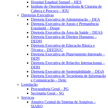
Hospital Estadual Sumaré – HES
Instituto de Otorrinolaringologia & Cirurgia de
Cabeça e Pescoço – IOU
Diretorias Executivas
Diretoria Executiva de Administração – DEA
Diretoria Executiva de Apoio e Permanência
Estudantil – Deape
Diretoria Executiva da Área da Saúde – DEAS
Diretoria Executiva de Direitos Humanos –
DEDH
Diretoria Executiva de Educação Básica e
Técnica – DEEDUC
Diretoria Executiva de Planejamento Integrado –
DEPI
Diretoria Executiva de Relações Internacionais –
DERI
Diretoria Executiva de Sustentabilidade – DExS
Diretoria Executiva de Tecnologia de Informação
e Comunicação – Detic
Legislação
Procuradoria Geral – PG
Secretaria Geral – SG
Serviços
Arquivo Central do Sistema de Arquivos –
SIARQ