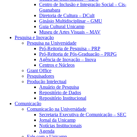
Centro de Inclusão e Integração Social – Cis-
Guanabara
Diretoria de Cultura – DCult
Ginásio Multidisciplinar – GMU
Guia Cultural Unicamp
Museu de Artes Visuais – MAV
Pesquisa e Inovação
Pesquisa na Universidade
Pró-Reitoria de Pesquisa – PRP
Pró-Reitoria de Pós-Graduação – PRPG
Agência de Inovação – Inova
Centros e Núcleos
Grant Office
Pesquisadores
Produção Intelectual
Anuário de Pesquisa
Repositório de Dados
Repositório Institucional
Comunicação
Comunicação na Universidade
Secretaria Executiva de Comunicação – SEC
Jornal da Unicamp
Notícias Institucionais
Agenda
Fale com a Unicamp