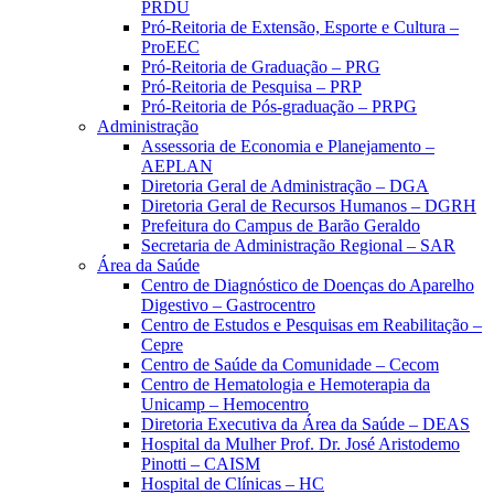
PRDU
Pró-Reitoria de Extensão, Esporte e Cultura –
ProEEC
Pró-Reitoria de Graduação – PRG
Pró-Reitoria de Pesquisa – PRP
Pró-Reitoria de Pós-graduação – PRPG
Administração
Assessoria de Economia e Planejamento –
AEPLAN
Diretoria Geral de Administração – DGA
Diretoria Geral de Recursos Humanos – DGRH
Prefeitura do Campus de Barão Geraldo
Secretaria de Administração Regional – SAR
Área da Saúde
Centro de Diagnóstico de Doenças do Aparelho
Digestivo – Gastrocentro
Centro de Estudos e Pesquisas em Reabilitação –
Cepre
Centro de Saúde da Comunidade – Cecom
Centro de Hematologia e Hemoterapia da
Unicamp – Hemocentro
Diretoria Executiva da Área da Saúde – DEAS
Hospital da Mulher Prof. Dr. José Aristodemo
Pinotti – CAISM
Hospital de Clínicas – HC