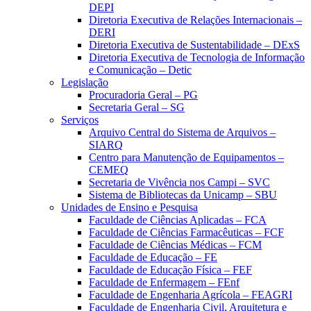
DEPI
Diretoria Executiva de Relações Internacionais –
DERI
Diretoria Executiva de Sustentabilidade – DExS
Diretoria Executiva de Tecnologia de Informação
e Comunicação – Detic
Legislação
Procuradoria Geral – PG
Secretaria Geral – SG
Serviços
Arquivo Central do Sistema de Arquivos –
SIARQ
Centro para Manutenção de Equipamentos –
CEMEQ
Secretaria de Vivência nos Campi – SVC
Sistema de Bibliotecas da Unicamp – SBU
Unidades de Ensino e Pesquisa
Faculdade de Ciências Aplicadas – FCA
Faculdade de Ciências Farmacêuticas – FCF
Faculdade de Ciências Médicas – FCM
Faculdade de Educação – FE
Faculdade de Educação Física – FEF
Faculdade de Enfermagem – FEnf
Faculdade de Engenharia Agrícola – FEAGRI
Faculdade de Engenharia Civil, Arquitetura e