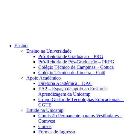
Ensino
Ensino na Universidade
Pró-Reitoria de Graduação – PRG
Pró-Reitoria de Pós-Graduação – PRPG
Colégio Técnico de Campinas – Cotuca
Colégio Técnico de Limeira – Cotil
Apoio Acadêmico
Diretoria Acadêmica – DAC
EA2 – Espaço de apoio ao Ensino e
Aprendizagem da Unicamp
Grupo Gestor de Tecnologias Educacionais –
GGTE
Estude na Unicamp
Comissão Permanente para os Vestibulares –
Comvest
Cursos
Formas de Ingresso