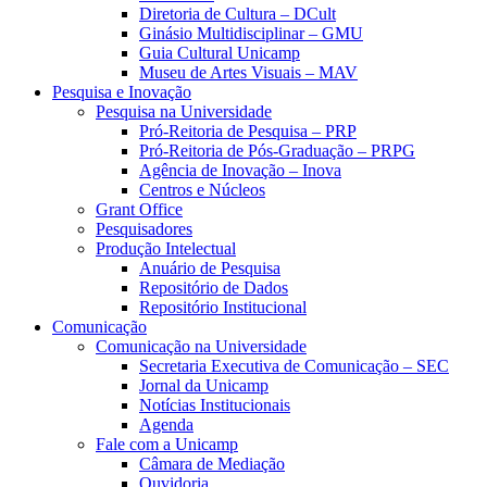
Diretoria de Cultura – DCult
Ginásio Multidisciplinar – GMU
Guia Cultural Unicamp
Museu de Artes Visuais – MAV
Pesquisa e Inovação
Pesquisa na Universidade
Pró-Reitoria de Pesquisa – PRP
Pró-Reitoria de Pós-Graduação – PRPG
Agência de Inovação – Inova
Centros e Núcleos
Grant Office
Pesquisadores
Produção Intelectual
Anuário de Pesquisa
Repositório de Dados
Repositório Institucional
Comunicação
Comunicação na Universidade
Secretaria Executiva de Comunicação – SEC
Jornal da Unicamp
Notícias Institucionais
Agenda
Fale com a Unicamp
Câmara de Mediação
Ouvidoria