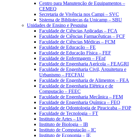
Centro para Manutenção de Equipamentos –
CEMEQ
Secretaria de Vivência nos Campi – SVC
Sistema de Bibliotecas da Unicamp – SBU
Unidades de Ensino e Pesquisa
Faculdade de Ciências Aplicadas – FCA
Faculdade de Ciências Farmacêuticas – FCF
Faculdade de Ciências Médicas – FCM
Faculdade de Educação – FE
Faculdade de Educação Física – FEF
Faculdade de Enfermagem – FEnf
Faculdade de Engenharia Agrícola – FEAGRI
Faculdade de Engenharia Civil, Arquitetura e
Urbanismo – FECFAU
Faculdade de Engenharia de Alimentos – FEA
Faculdade de Engenharia Elétrica e de
Computação – FEEC
Faculdade de Engenharia Mecânica – FEM
Faculdade de Engenharia Química – FEQ
Faculdade de Odontologia de Piracicaba – FOP
Faculdade de Tecnologia – FT
Instituto de Artes – IA
Instituto de Biologia – IB
Instituto de Computação – IC
Instituto de Economia – IE