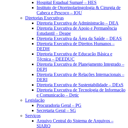
Hospital Estadual Sumaré – HES
Instituto de Otorrinolaringologia & Cirurgia de
Cabeça e Pescoço – IOU
Diretorias Executivas
Diretoria Executiva de Administração – DEA
Diretoria Executiva de Apoio e Permanência
Estudantil – Deape
Diretoria Executiva da Área da Saúde – DEAS
Diretoria Executiva de Direitos Humanos –
DEDH
Diretoria Executiva de Educação Básica e
Técnica – DEEDUC
Diretoria Executiva de Planejamento Integrado –
DEPI
Diretoria Executiva de Relações Internacionais –
DERI
Diretoria Executiva de Sustentabilidade – DExS
Diretoria Executiva de Tecnologia de Informação
e Comunicação – Detic
Legislação
Procuradoria Geral – PG
Secretaria Geral – SG
Serviços
Arquivo Central do Sistema de Arquivos –
SIARQ