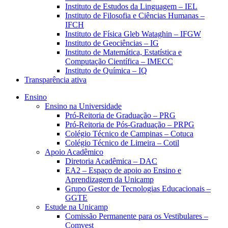
Instituto de Estudos da Linguagem – IEL
Instituto de Filosofia e Ciências Humanas –
IFCH
Instituto de Física Gleb Wataghin – IFGW
Instituto de Geociências – IG
Instituto de Matemática, Estatística e
Computação Científica – IMECC
Instituto de Química – IQ
Transparência ativa
Ensino
Ensino na Universidade
Pró-Reitoria de Graduação – PRG
Pró-Reitoria de Pós-Graduação – PRPG
Colégio Técnico de Campinas – Cotuca
Colégio Técnico de Limeira – Cotil
Apoio Acadêmico
Diretoria Acadêmica – DAC
EA2 – Espaço de apoio ao Ensino e
Aprendizagem da Unicamp
Grupo Gestor de Tecnologias Educacionais –
GGTE
Estude na Unicamp
Comissão Permanente para os Vestibulares –
Comvest