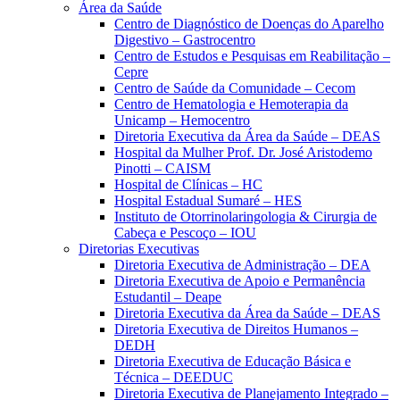
Área da Saúde
Centro de Diagnóstico de Doenças do Aparelho
Digestivo – Gastrocentro
Centro de Estudos e Pesquisas em Reabilitação –
Cepre
Centro de Saúde da Comunidade – Cecom
Centro de Hematologia e Hemoterapia da
Unicamp – Hemocentro
Diretoria Executiva da Área da Saúde – DEAS
Hospital da Mulher Prof. Dr. José Aristodemo
Pinotti – CAISM
Hospital de Clínicas – HC
Hospital Estadual Sumaré – HES
Instituto de Otorrinolaringologia & Cirurgia de
Cabeça e Pescoço – IOU
Diretorias Executivas
Diretoria Executiva de Administração – DEA
Diretoria Executiva de Apoio e Permanência
Estudantil – Deape
Diretoria Executiva da Área da Saúde – DEAS
Diretoria Executiva de Direitos Humanos –
DEDH
Diretoria Executiva de Educação Básica e
Técnica – DEEDUC
Diretoria Executiva de Planejamento Integrado –