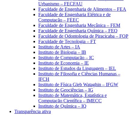
Urbanismo – FECFAU
Faculdade de Engenharia de Alimentos – FEA
Faculdade de Engenharia Elétrica e de
Computação – FEEC
Faculdade de Engenharia Mecânica – FEM
Faculdade de Engenharia Química – FEQ
Faculdade de Odontologia de Piracicaba – FOP
Faculdade de Tecnologia – FT
Instituto de Artes – IA
Instituto de Biologia – IB
Instituto de Computação – IC
Instituto de Economia – IE
Instituto de Estudos da Linguagem – IEL
Instituto de Filosofia e Ciências Humanas –
IFCH
Instituto de Física Gleb Wataghin – IFGW
Instituto de Geociências – IG
Instituto de Matemática, Estatística e
Computação Científica – IMECC
Instituto de Química – IQ
Transparência ativa
Aumentar fonte