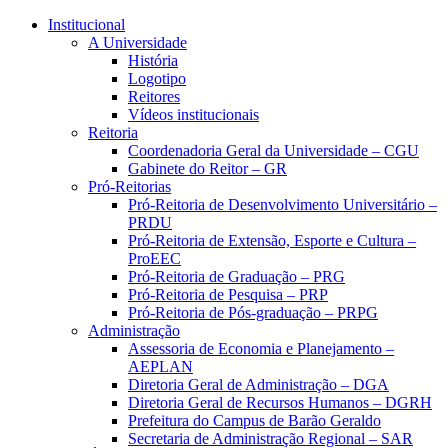
Conteúdo principal
Menu principal
Rodapé
Institucional
A Universidade
História
Logotipo
Reitores
Vídeos institucionais
Reitoria
Coordenadoria Geral da Universidade – CGU
Gabinete do Reitor – GR
Pró-Reitorias
Pró-Reitoria de Desenvolvimento Universitário –
PRDU
Pró-Reitoria de Extensão, Esporte e Cultura –
ProEEC
Pró-Reitoria de Graduação – PRG
Pró-Reitoria de Pesquisa – PRP
Pró-Reitoria de Pós-graduação – PRPG
Administração
Assessoria de Economia e Planejamento –
AEPLAN
Diretoria Geral de Administração – DGA
Diretoria Geral de Recursos Humanos – DGRH
Prefeitura do Campus de Barão Geraldo
Secretaria de Administração Regional – SAR