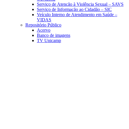
Serviço de Atenção à Violência Sexual – SAVS
Serviço de Informação ao Cidadão – SIC
Veículo Interno de Atendimento em Saúde –
VIDAS
Repositório Público
Acervo
Banco de imagens
TV Unicamp
Link para o Facebook
Link para o Linkedin