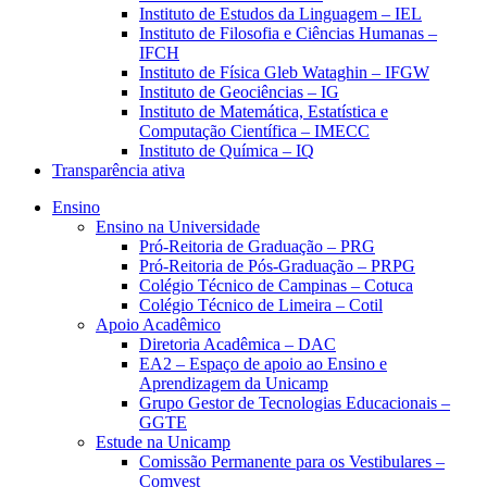
Instituto de Estudos da Linguagem – IEL
Instituto de Filosofia e Ciências Humanas –
IFCH
Instituto de Física Gleb Wataghin – IFGW
Instituto de Geociências – IG
Instituto de Matemática, Estatística e
Computação Científica – IMECC
Instituto de Química – IQ
Transparência ativa
Ensino
Ensino na Universidade
Pró-Reitoria de Graduação – PRG
Pró-Reitoria de Pós-Graduação – PRPG
Colégio Técnico de Campinas – Cotuca
Colégio Técnico de Limeira – Cotil
Apoio Acadêmico
Diretoria Acadêmica – DAC
EA2 – Espaço de apoio ao Ensino e
Aprendizagem da Unicamp
Grupo Gestor de Tecnologias Educacionais –
GGTE
Estude na Unicamp
Comissão Permanente para os Vestibulares –
Comvest