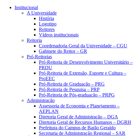
Conteúdo principal
Menu principal
Rodapé
Institucional
A Universidade
História
Logotipo
Reitores
Vídeos institucionais
Reitoria
Coordenadoria Geral da Universidade – CGU
Gabinete do Reitor – GR
Pró-Reitorias
Pró-Reitoria de Desenvolvimento Universitário –
PRDU
Pró-Reitoria de Extensão, Esporte e Cultura –
ProEEC
Pró-Reitoria de Graduação – PRG
Pró-Reitoria de Pesquisa – PRP
Pró-Reitoria de Pós-graduação – PRPG
Administração
Assessoria de Economia e Planejamento –
AEPLAN
Diretoria Geral de Administração – DGA
Diretoria Geral de Recursos Humanos – DGRH
Prefeitura do Campus de Barão Geraldo
Secretaria de Administração Regional – SAR