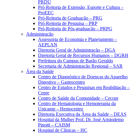
PRDU
Pró-Reitoria de Extensão, Esporte e Cultura –
ProEEC
Pró-Reitoria de Graduação – PRG
Pró-Reitoria de Pesquisa – PRP
Pró-Reitoria de Pós-graduação – PRPG
Administração
Assessoria de Economia e Planejamento –
AEPLAN
Diretoria Geral de Administração – DGA
Diretoria Geral de Recursos Humanos – DGRH
Prefeitura do Campus de Barão Geraldo
Secretaria de Administração Regional – SAR
Área da Saúde
Centro de Diagnóstico de Doenças do Aparelho
Digestivo – Gastrocentro
Centro de Estudos e Pesquisas em Reabilitação –
Cepre
Centro de Saúde da Comunidade – Cecom
Centro de Hematologia e Hemoterapia da
Unicamp – Hemocentro
Diretoria Executiva da Área da Saúde – DEAS
Hospital da Mulher Prof. Dr. José Aristodemo
Pinotti – CAISM
Hospital de Clínicas – HC