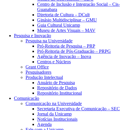
Centro de Inclusão e Integração Social – Cis-
Guanabara
Diretoria de Cultura – DCult
Ginásio Multidisciplinar – GMU
Guia Cultural Unicamp
Museu de Artes Visuais – MAV
Pesquisa e Inovação
Pesquisa na Universidade
Pró-Reitoria de Pesquisa – PRP
Pró-Reitoria de Pós-Graduação – PRPG
Agência de Inovação – Inova
Centros e Núcleos
Grant Office
Pesquisadores
Produção Intelectual
Anuário de Pesquisa
Repositório de Dados
Repositório Institucional
Comunicação
Comunicação na Universidade
Secretaria Executiva de Comunicação – SEC
Jornal da Unicamp
Notícias Institucionais
Agenda
Fale com a Unicamp