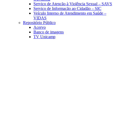
Serviço de Atenção à Violência Sexual – SAVS
Serviço de Informação ao Cidadão – SIC
Veículo Interno de Atendimento em Saúde –
VIDAS
Repositório Público
Acervo
Banco de imagens
TV Unicamp
Link para o Facebook
Link para o Linkedin