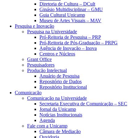
Diretoria de Cultura – DCult
Ginásio Multidisciplinar – GMU
Guia Cultural Unicamp
Museu de Artes Visuais – MAV
Pesquisa e Inovação
Pesquisa na Universidade
Pró-Reitoria de Pesquisa – PRP
Pró-Reitoria de Pós-Graduação – PRPG
Agência de Inovação – Inova
Centros e Núcleos
Grant Office
Pesquisadores
Produção Intelectual
Anuário de Pesquisa
Repositório de Dados
Repositório Institucional
Comunicação
Comunicação na Universidade
Secretaria Executiva de Comunicação – SEC
Jornal da Unicamp
Notícias Institucionais
Agenda
Fale com a Unicamp
Câmara de Mediação
Ouvidoria