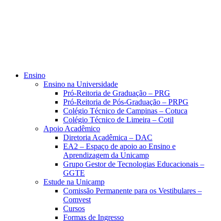
Ensino
Ensino na Universidade
Pró-Reitoria de Graduação – PRG
Pró-Reitoria de Pós-Graduação – PRPG
Colégio Técnico de Campinas – Cotuca
Colégio Técnico de Limeira – Cotil
Apoio Acadêmico
Diretoria Acadêmica – DAC
EA2 – Espaço de apoio ao Ensino e
Aprendizagem da Unicamp
Grupo Gestor de Tecnologias Educacionais –
GGTE
Estude na Unicamp
Comissão Permanente para os Vestibulares –
Comvest
Cursos
Formas de Ingresso