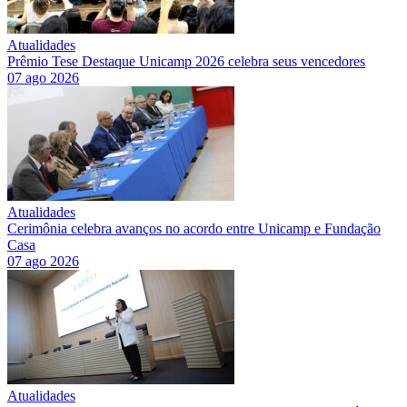
Atualidades
Prêmio Tese Destaque Unicamp 2026 celebra seus vencedores
07 ago 2026
Atualidades
Cerimônia celebra avanços no acordo entre Unicamp e Fundação
Casa
07 ago 2026
Atualidades