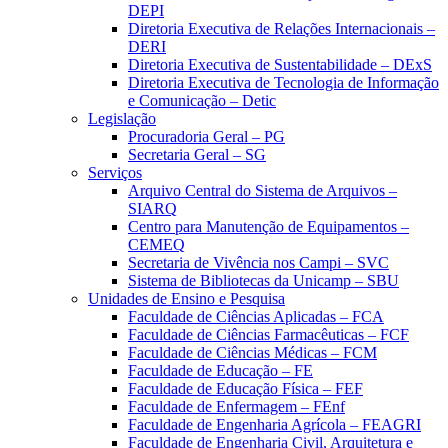
DEPI
Diretoria Executiva de Relações Internacionais –
DERI
Diretoria Executiva de Sustentabilidade – DExS
Diretoria Executiva de Tecnologia de Informação
e Comunicação – Detic
Legislação
Procuradoria Geral – PG
Secretaria Geral – SG
Serviços
Arquivo Central do Sistema de Arquivos –
SIARQ
Centro para Manutenção de Equipamentos –
CEMEQ
Secretaria de Vivência nos Campi – SVC
Sistema de Bibliotecas da Unicamp – SBU
Unidades de Ensino e Pesquisa
Faculdade de Ciências Aplicadas – FCA
Faculdade de Ciências Farmacêuticas – FCF
Faculdade de Ciências Médicas – FCM
Faculdade de Educação – FE
Faculdade de Educação Física – FEF
Faculdade de Enfermagem – FEnf
Faculdade de Engenharia Agrícola – FEAGRI
Faculdade de Engenharia Civil, Arquitetura e