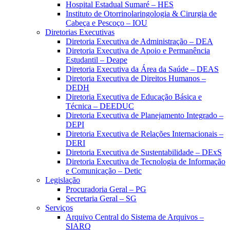
Hospital Estadual Sumaré – HES
Instituto de Otorrinolaringologia & Cirurgia de
Cabeça e Pescoço – IOU
Diretorias Executivas
Diretoria Executiva de Administração – DEA
Diretoria Executiva de Apoio e Permanência
Estudantil – Deape
Diretoria Executiva da Área da Saúde – DEAS
Diretoria Executiva de Direitos Humanos –
DEDH
Diretoria Executiva de Educação Básica e
Técnica – DEEDUC
Diretoria Executiva de Planejamento Integrado –
DEPI
Diretoria Executiva de Relações Internacionais –
DERI
Diretoria Executiva de Sustentabilidade – DExS
Diretoria Executiva de Tecnologia de Informação
e Comunicação – Detic
Legislação
Procuradoria Geral – PG
Secretaria Geral – SG
Serviços
Arquivo Central do Sistema de Arquivos –
SIARQ