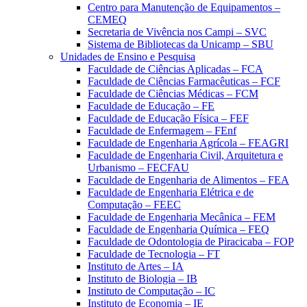
Centro para Manutenção de Equipamentos –
CEMEQ
Secretaria de Vivência nos Campi – SVC
Sistema de Bibliotecas da Unicamp – SBU
Unidades de Ensino e Pesquisa
Faculdade de Ciências Aplicadas – FCA
Faculdade de Ciências Farmacêuticas – FCF
Faculdade de Ciências Médicas – FCM
Faculdade de Educação – FE
Faculdade de Educação Física – FEF
Faculdade de Enfermagem – FEnf
Faculdade de Engenharia Agrícola – FEAGRI
Faculdade de Engenharia Civil, Arquitetura e
Urbanismo – FECFAU
Faculdade de Engenharia de Alimentos – FEA
Faculdade de Engenharia Elétrica e de
Computação – FEEC
Faculdade de Engenharia Mecânica – FEM
Faculdade de Engenharia Química – FEQ
Faculdade de Odontologia de Piracicaba – FOP
Faculdade de Tecnologia – FT
Instituto de Artes – IA
Instituto de Biologia – IB
Instituto de Computação – IC
Instituto de Economia – IE