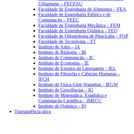
Urbanismo – FECFAU
Faculdade de Engenharia de Alimentos – FEA
Faculdade de Engenharia Elétrica e de
Computação – FEEC
Faculdade de Engenharia Mecânica – FEM
Faculdade de Engenharia Química – FEQ
Faculdade de Odontologia de Piracicaba – FOP
Faculdade de Tecnologia – FT
Instituto de Artes – IA
Instituto de Biologia – IB
Instituto de Computação – IC
Instituto de Economia – IE
Instituto de Estudos da Linguagem – IEL
Instituto de Filosofia e Ciências Humanas –
IFCH
Instituto de Física Gleb Wataghin – IFGW
Instituto de Geociências – IG
Instituto de Matemática, Estatística e
Computação Científica – IMECC
Instituto de Química – IQ
Transparência ativa
Aumentar fonte