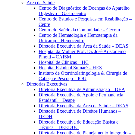
Área da Saúde
Centro de Diagnóstico de Doenças do Aparelho
Digestivo – Gastrocentro
Centro de Estudos e Pesquisas em Reabilitação –
Cepre
Centro de Saúde da Comunidade – Cecom
Centro de Hematologia e Hemoterapia da
Unicamp – Hemocentro
Diretoria Executiva da Área da Saúde – DEAS
Hospital da Mulher Prof. Dr. José Aristodemo
Pinotti – CAISM
Hospital de Clínicas – HC
Hospital Estadual Sumaré – HES
Instituto de Otorrinolaringologia & Cirurgia de
Cabeça e Pescoço – IOU
Diretorias Executivas
Diretoria Executiva de Administração – DEA
Diretoria Executiva de Apoio e Permanência
Estudantil – Deape
Diretoria Executiva da Área da Saúde – DEAS
Diretoria Executiva de Direitos Humanos –
DEDH
Diretoria Executiva de Educação Básica e
Técnica – DEEDUC
Diretoria Executiva de Planejamento Integrado –