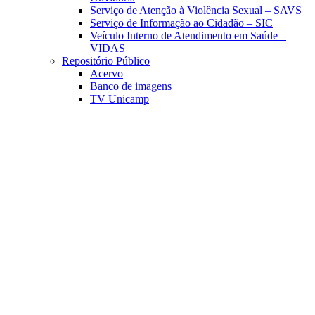
Serviço de Atenção à Violência Sexual – SAVS
Serviço de Informação ao Cidadão – SIC
Veículo Interno de Atendimento em Saúde –
VIDAS
Repositório Público
Acervo
Banco de imagens
TV Unicamp
Link para o Facebook
Link para o Linkedin