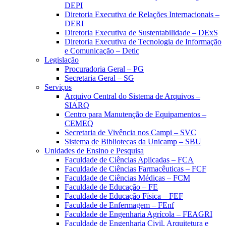
DEPI
Diretoria Executiva de Relações Internacionais –
DERI
Diretoria Executiva de Sustentabilidade – DExS
Diretoria Executiva de Tecnologia de Informação
e Comunicação – Detic
Legislação
Procuradoria Geral – PG
Secretaria Geral – SG
Serviços
Arquivo Central do Sistema de Arquivos –
SIARQ
Centro para Manutenção de Equipamentos –
CEMEQ
Secretaria de Vivência nos Campi – SVC
Sistema de Bibliotecas da Unicamp – SBU
Unidades de Ensino e Pesquisa
Faculdade de Ciências Aplicadas – FCA
Faculdade de Ciências Farmacêuticas – FCF
Faculdade de Ciências Médicas – FCM
Faculdade de Educação – FE
Faculdade de Educação Física – FEF
Faculdade de Enfermagem – FEnf
Faculdade de Engenharia Agrícola – FEAGRI
Faculdade de Engenharia Civil, Arquitetura e