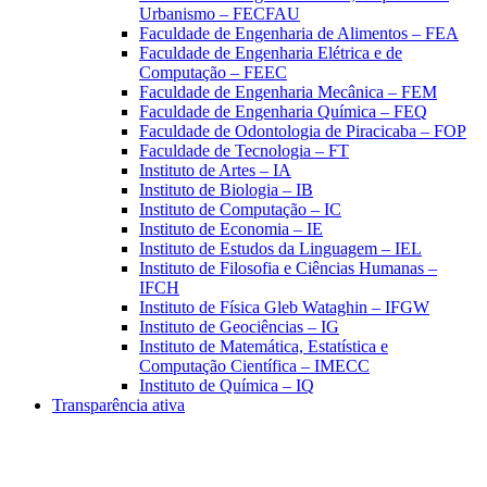
Urbanismo – FECFAU
Faculdade de Engenharia de Alimentos – FEA
Faculdade de Engenharia Elétrica e de
Computação – FEEC
Faculdade de Engenharia Mecânica – FEM
Faculdade de Engenharia Química – FEQ
Faculdade de Odontologia de Piracicaba – FOP
Faculdade de Tecnologia – FT
Instituto de Artes – IA
Instituto de Biologia – IB
Instituto de Computação – IC
Instituto de Economia – IE
Instituto de Estudos da Linguagem – IEL
Instituto de Filosofia e Ciências Humanas –
IFCH
Instituto de Física Gleb Wataghin – IFGW
Instituto de Geociências – IG
Instituto de Matemática, Estatística e
Computação Científica – IMECC
Instituto de Química – IQ
Transparência ativa
Aumentar fonte