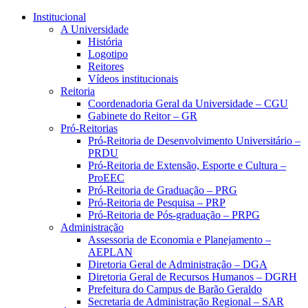
Conteúdo principal
Menu principal
Rodapé
Institucional
A Universidade
História
Logotipo
Reitores
Vídeos institucionais
Reitoria
Coordenadoria Geral da Universidade – CGU
Gabinete do Reitor – GR
Pró-Reitorias
Pró-Reitoria de Desenvolvimento Universitário –
PRDU
Pró-Reitoria de Extensão, Esporte e Cultura –
ProEEC
Pró-Reitoria de Graduação – PRG
Pró-Reitoria de Pesquisa – PRP
Pró-Reitoria de Pós-graduação – PRPG
Administração
Assessoria de Economia e Planejamento –
AEPLAN
Diretoria Geral de Administração – DGA
Diretoria Geral de Recursos Humanos – DGRH
Prefeitura do Campus de Barão Geraldo
Secretaria de Administração Regional – SAR