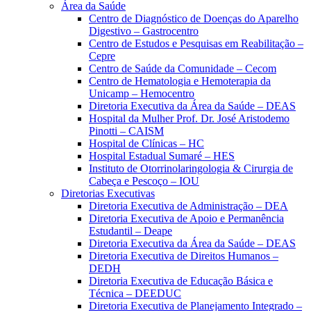
Área da Saúde
Centro de Diagnóstico de Doenças do Aparelho
Digestivo – Gastrocentro
Centro de Estudos e Pesquisas em Reabilitação –
Cepre
Centro de Saúde da Comunidade – Cecom
Centro de Hematologia e Hemoterapia da
Unicamp – Hemocentro
Diretoria Executiva da Área da Saúde – DEAS
Hospital da Mulher Prof. Dr. José Aristodemo
Pinotti – CAISM
Hospital de Clínicas – HC
Hospital Estadual Sumaré – HES
Instituto de Otorrinolaringologia & Cirurgia de
Cabeça e Pescoço – IOU
Diretorias Executivas
Diretoria Executiva de Administração – DEA
Diretoria Executiva de Apoio e Permanência
Estudantil – Deape
Diretoria Executiva da Área da Saúde – DEAS
Diretoria Executiva de Direitos Humanos –
DEDH
Diretoria Executiva de Educação Básica e
Técnica – DEEDUC
Diretoria Executiva de Planejamento Integrado –