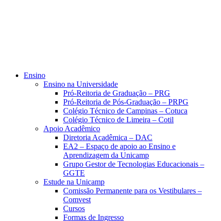
Ensino
Ensino na Universidade
Pró-Reitoria de Graduação – PRG
Pró-Reitoria de Pós-Graduação – PRPG
Colégio Técnico de Campinas – Cotuca
Colégio Técnico de Limeira – Cotil
Apoio Acadêmico
Diretoria Acadêmica – DAC
EA2 – Espaço de apoio ao Ensino e
Aprendizagem da Unicamp
Grupo Gestor de Tecnologias Educacionais –
GGTE
Estude na Unicamp
Comissão Permanente para os Vestibulares –
Comvest
Cursos
Formas de Ingresso