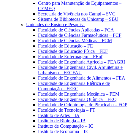
Centro para Manutenção de Equipamentos –
CEMEQ
Secretaria de Vivência nos Campi – SVC
Sistema de Bibliotecas da Unicamp – SBU
Unidades de Ensino e Pesquisa
Faculdade de Ciências Aplicadas – FCA
Faculdade de Ciências Farmacêuticas – FCF
Faculdade de Ciências Médicas – FCM
Faculdade de Educação – FE
Faculdade de Educação Física – FEF
Faculdade de Enfermagem – FEnf
Faculdade de Engenharia Agrícola – FEAGRI
Faculdade de Engenharia Civil, Arquitetura e
Urbanismo – FECFAU
Faculdade de Engenharia de Alimentos – FEA
Faculdade de Engenharia Elétrica e de
Computação – FEEC
Faculdade de Engenharia Mecânica – FEM
Faculdade de Engenharia Química – FEQ
Faculdade de Odontologia de Piracicaba – FOP
Faculdade de Tecnologia – FT
Instituto de Artes – IA
Instituto de Biologia – IB
Instituto de Computação – IC
Instituto de Economia – IE