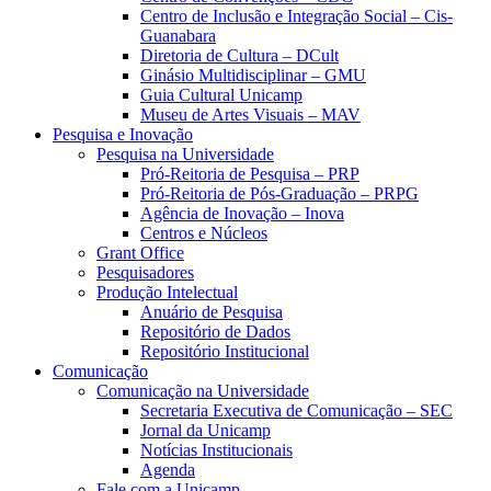
Centro de Inclusão e Integração Social – Cis-
Guanabara
Diretoria de Cultura – DCult
Ginásio Multidisciplinar – GMU
Guia Cultural Unicamp
Museu de Artes Visuais – MAV
Pesquisa e Inovação
Pesquisa na Universidade
Pró-Reitoria de Pesquisa – PRP
Pró-Reitoria de Pós-Graduação – PRPG
Agência de Inovação – Inova
Centros e Núcleos
Grant Office
Pesquisadores
Produção Intelectual
Anuário de Pesquisa
Repositório de Dados
Repositório Institucional
Comunicação
Comunicação na Universidade
Secretaria Executiva de Comunicação – SEC
Jornal da Unicamp
Notícias Institucionais
Agenda
Fale com a Unicamp