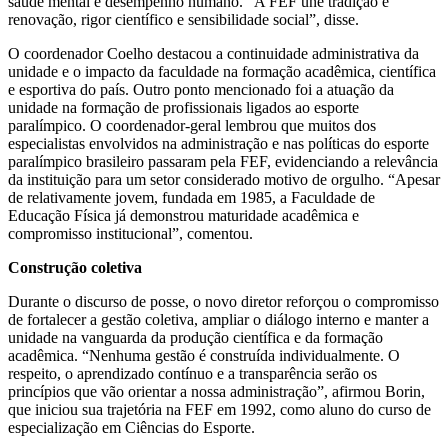
saúde mental e desempenho humano. “A FEF une tradição e
renovação, rigor científico e sensibilidade social”, disse.
O coordenador Coelho destacou a continuidade administrativa da
unidade e o impacto da faculdade na formação acadêmica, científica
e esportiva do país. Outro ponto mencionado foi a atuação da
unidade na formação de profissionais ligados ao esporte
paralímpico. O coordenador-geral lembrou que muitos dos
especialistas envolvidos na administração e nas políticas do esporte
paralímpico brasileiro passaram pela FEF, evidenciando a relevância
da instituição para um setor considerado motivo de orgulho. “Apesar
de relativamente jovem, fundada em 1985, a Faculdade de
Educação Física já demonstrou maturidade acadêmica e
compromisso institucional”, comentou.
Construção coletiva
Durante o discurso de posse, o novo diretor reforçou o compromisso
de fortalecer a gestão coletiva, ampliar o diálogo interno e manter a
unidade na vanguarda da produção científica e da formação
acadêmica. “Nenhuma gestão é construída individualmente. O
respeito, o aprendizado contínuo e a transparência serão os
princípios que vão orientar a nossa administração”, afirmou Borin,
que iniciou sua trajetória na FEF em 1992, como aluno do curso de
especialização em Ciências do Esporte.