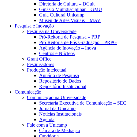
Diretoria de Cultura – DCult
Ginásio Multidisciplinar – GMU
Guia Cultural Unicamp
Museu de Artes Visuais – MAV
Pesquisa e Inovação
Pesquisa na Universidade
Pró-Reitoria de Pesquisa – PRP
Pró-Reitoria de Pós-Graduação – PRPG
Agência de Inovação – Inova
Centros e Núcleos
Grant Office
Pesquisadores
Produção Intelectual
Anuário de Pesquisa
Repositório de Dados
Repositório Institucional
Comunicação
Comunicação na Universidade
Secretaria Executiva de Comunicação – SEC
Jornal da Unicamp
Notícias Institucionais
Agenda
Fale com a Unicamp
Câmara de Mediação
Ouvidoria