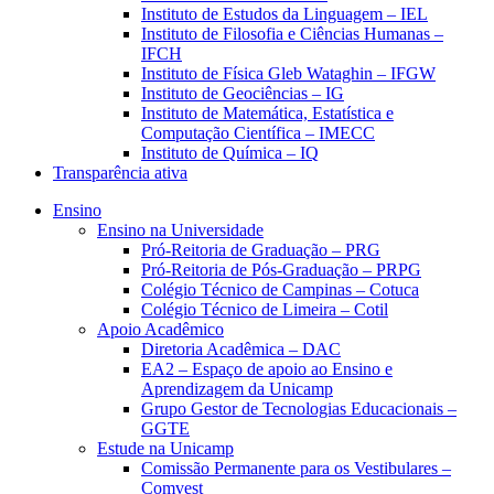
Instituto de Estudos da Linguagem – IEL
Instituto de Filosofia e Ciências Humanas –
IFCH
Instituto de Física Gleb Wataghin – IFGW
Instituto de Geociências – IG
Instituto de Matemática, Estatística e
Computação Científica – IMECC
Instituto de Química – IQ
Transparência ativa
Ensino
Ensino na Universidade
Pró-Reitoria de Graduação – PRG
Pró-Reitoria de Pós-Graduação – PRPG
Colégio Técnico de Campinas – Cotuca
Colégio Técnico de Limeira – Cotil
Apoio Acadêmico
Diretoria Acadêmica – DAC
EA2 – Espaço de apoio ao Ensino e
Aprendizagem da Unicamp
Grupo Gestor de Tecnologias Educacionais –
GGTE
Estude na Unicamp
Comissão Permanente para os Vestibulares –
Comvest