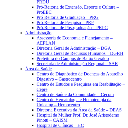
PRDU
Pró-Reitoria de Extensão, Esporte e Cultura –
ProEEC
Pró-Reitoria de Graduação – PRG
Pró-Reitoria de Pesquisa – PRP
Pró-Reitoria de Pós-graduação – PRPG
Administração
Assessoria de Economia e Planejamento –
AEPLAN
Diretoria Geral de Administração – DGA
Diretoria Geral de Recursos Humanos – DGRH
Prefeitura do Campus de Barão Geraldo
Secretaria de Administração Regional – SAR
Área da Saúde
Centro de Diagnóstico de Doenças do Aparelho
Digestivo – Gastrocentro
Centro de Estudos e Pesquisas em Reabilitação –
Cepre
Centro de Saúde da Comunidade – Cecom
Centro de Hematologia e Hemoterapia da
Unicamp – Hemocentro
Diretoria Executiva da Área da Saúde – DEAS
Hospital da Mulher Prof. Dr. José Aristodemo
Pinotti – CAISM
Hospital de Clínicas – HC