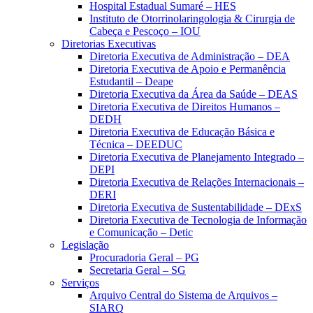
Hospital Estadual Sumaré – HES
Instituto de Otorrinolaringologia & Cirurgia de
Cabeça e Pescoço – IOU
Diretorias Executivas
Diretoria Executiva de Administração – DEA
Diretoria Executiva de Apoio e Permanência
Estudantil – Deape
Diretoria Executiva da Área da Saúde – DEAS
Diretoria Executiva de Direitos Humanos –
DEDH
Diretoria Executiva de Educação Básica e
Técnica – DEEDUC
Diretoria Executiva de Planejamento Integrado –
DEPI
Diretoria Executiva de Relações Internacionais –
DERI
Diretoria Executiva de Sustentabilidade – DExS
Diretoria Executiva de Tecnologia de Informação
e Comunicação – Detic
Legislação
Procuradoria Geral – PG
Secretaria Geral – SG
Serviços
Arquivo Central do Sistema de Arquivos –
SIARQ