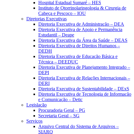
Hospital Estadual Sumaré – HES
Instituto de Otorrinolaringologia & Cirurgia de
Cabeça e Pescoço – IOU
Diretorias Executivas
Diretoria Executiva de Administração – DEA
Diretoria Executiva de Apoio e Permanência
Estudantil – Deape
Diretoria Executiva da Área da Saúde – DEAS
Diretoria Executiva de Direitos Humanos –
DEDH
Diretoria Executiva de Educação Básica e
Técnica – DEEDUC
Diretoria Executiva de Planejamento Integrado –
DEPI
Diretoria Executiva de Relações Internacionais –
DERI
Diretoria Executiva de Sustentabilidade – DExS
Diretoria Executiva de Tecnologia de Informação
e Comunicação – Detic
Legislação
Procuradoria Geral – PG
Secretaria Geral – SG
Serviços
Arquivo Central do Sistema de Arquivos –
SIARQ