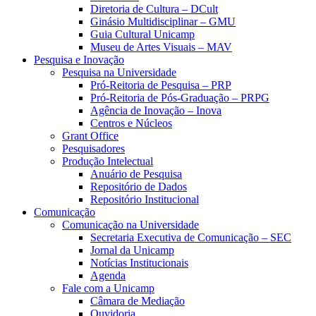
Diretoria de Cultura – DCult
Ginásio Multidisciplinar – GMU
Guia Cultural Unicamp
Museu de Artes Visuais – MAV
Pesquisa e Inovação
Pesquisa na Universidade
Pró-Reitoria de Pesquisa – PRP
Pró-Reitoria de Pós-Graduação – PRPG
Agência de Inovação – Inova
Centros e Núcleos
Grant Office
Pesquisadores
Produção Intelectual
Anuário de Pesquisa
Repositório de Dados
Repositório Institucional
Comunicação
Comunicação na Universidade
Secretaria Executiva de Comunicação – SEC
Jornal da Unicamp
Notícias Institucionais
Agenda
Fale com a Unicamp
Câmara de Mediação
Ouvidoria