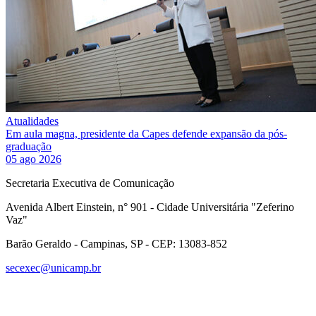
Atualidades
Em aula magna, presidente da Capes defende expansão da pós-
graduação
05 ago 2026
Secretaria Executiva de Comunicação
Avenida Albert Einstein, n° 901 - Cidade Universitária "Zeferino
Vaz"
Barão Geraldo - Campinas, SP - CEP: 13083-852
secexec@unicamp.br
Link para o Facebook