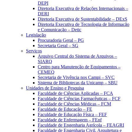
DEPI
Diretoria Executiva de Relações Internacionais –
DERI
Diretoria Executiva de Sustentabilidade – DExS
Diretoria Executiva de Tecnologia de Informação
e Comunicação – Detic
Legislação
Procuradoria Geral – PG
Secretaria Geral – SG
Serviços
Arquivo Central do Sistema de Arquivos –
SIARQ
Centro para Manutenção de Equipamentos –
CEMEQ
Secretaria de Vivência nos Campi – SVC
Sistema de Bibliotecas da Unicamp – SBU
Unidades de Ensino e Pesquisa
Faculdade de Ciências Aplicadas – FCA
Faculdade de Ciências Farmacêuticas – FCF
Faculdade de Ciências Médicas – FCM
Faculdade de Educação – FE
Faculdade de Educação Física – FEF
Faculdade de Enfermagem – FEnf
Faculdade de Engenharia Agrícola – FEAGRI
Faculdade de Engenharia Civil, Arquitetura e