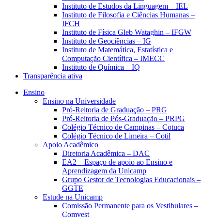
Instituto de Estudos da Linguagem – IEL
Instituto de Filosofia e Ciências Humanas –
IFCH
Instituto de Física Gleb Wataghin – IFGW
Instituto de Geociências – IG
Instituto de Matemática, Estatística e
Computação Científica – IMECC
Instituto de Química – IQ
Transparência ativa
Ensino
Ensino na Universidade
Pró-Reitoria de Graduação – PRG
Pró-Reitoria de Pós-Graduação – PRPG
Colégio Técnico de Campinas – Cotuca
Colégio Técnico de Limeira – Cotil
Apoio Acadêmico
Diretoria Acadêmica – DAC
EA2 – Espaço de apoio ao Ensino e
Aprendizagem da Unicamp
Grupo Gestor de Tecnologias Educacionais –
GGTE
Estude na Unicamp
Comissão Permanente para os Vestibulares –
Comvest