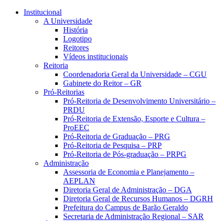
Conteúdo principal
Menu principal
Rodapé
Institucional
A Universidade
História
Logotipo
Reitores
Vídeos institucionais
Reitoria
Coordenadoria Geral da Universidade – CGU
Gabinete do Reitor – GR
Pró-Reitorias
Pró-Reitoria de Desenvolvimento Universitário –
PRDU
Pró-Reitoria de Extensão, Esporte e Cultura –
ProEEC
Pró-Reitoria de Graduação – PRG
Pró-Reitoria de Pesquisa – PRP
Pró-Reitoria de Pós-graduação – PRPG
Administração
Assessoria de Economia e Planejamento –
AEPLAN
Diretoria Geral de Administração – DGA
Diretoria Geral de Recursos Humanos – DGRH
Prefeitura do Campus de Barão Geraldo
Secretaria de Administração Regional – SAR