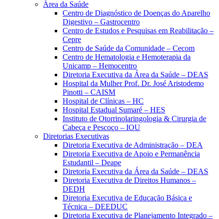
Área da Saúde
Centro de Diagnóstico de Doenças do Aparelho
Digestivo – Gastrocentro
Centro de Estudos e Pesquisas em Reabilitação –
Cepre
Centro de Saúde da Comunidade – Cecom
Centro de Hematologia e Hemoterapia da
Unicamp – Hemocentro
Diretoria Executiva da Área da Saúde – DEAS
Hospital da Mulher Prof. Dr. José Aristodemo
Pinotti – CAISM
Hospital de Clínicas – HC
Hospital Estadual Sumaré – HES
Instituto de Otorrinolaringologia & Cirurgia de
Cabeça e Pescoço – IOU
Diretorias Executivas
Diretoria Executiva de Administração – DEA
Diretoria Executiva de Apoio e Permanência
Estudantil – Deape
Diretoria Executiva da Área da Saúde – DEAS
Diretoria Executiva de Direitos Humanos –
DEDH
Diretoria Executiva de Educação Básica e
Técnica – DEEDUC
Diretoria Executiva de Planejamento Integrado –