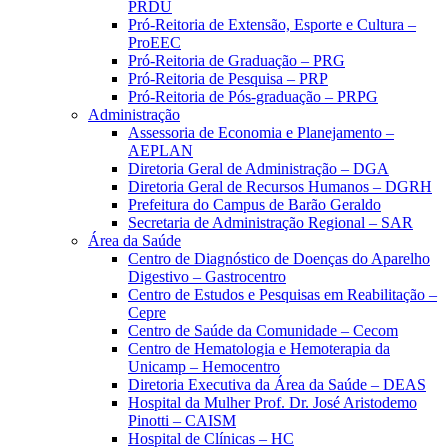
PRDU
Pró-Reitoria de Extensão, Esporte e Cultura –
ProEEC
Pró-Reitoria de Graduação – PRG
Pró-Reitoria de Pesquisa – PRP
Pró-Reitoria de Pós-graduação – PRPG
Administração
Assessoria de Economia e Planejamento –
AEPLAN
Diretoria Geral de Administração – DGA
Diretoria Geral de Recursos Humanos – DGRH
Prefeitura do Campus de Barão Geraldo
Secretaria de Administração Regional – SAR
Área da Saúde
Centro de Diagnóstico de Doenças do Aparelho
Digestivo – Gastrocentro
Centro de Estudos e Pesquisas em Reabilitação –
Cepre
Centro de Saúde da Comunidade – Cecom
Centro de Hematologia e Hemoterapia da
Unicamp – Hemocentro
Diretoria Executiva da Área da Saúde – DEAS
Hospital da Mulher Prof. Dr. José Aristodemo
Pinotti – CAISM
Hospital de Clínicas – HC