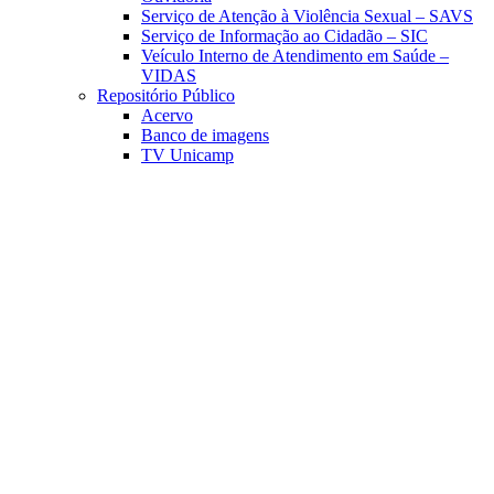
Serviço de Atenção à Violência Sexual – SAVS
Serviço de Informação ao Cidadão – SIC
Veículo Interno de Atendimento em Saúde –
VIDAS
Repositório Público
Acervo
Banco de imagens
TV Unicamp
Link para o Facebook
Link para o Linkedin