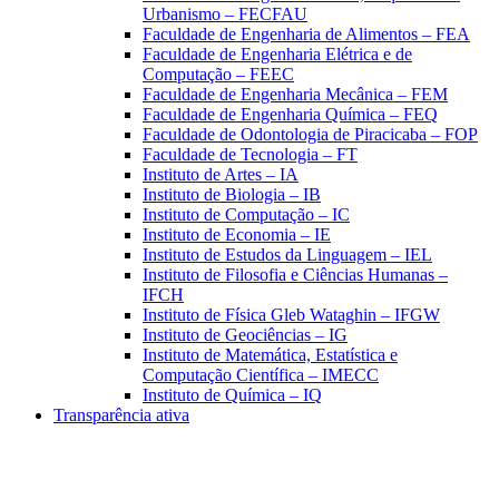
Urbanismo – FECFAU
Faculdade de Engenharia de Alimentos – FEA
Faculdade de Engenharia Elétrica e de
Computação – FEEC
Faculdade de Engenharia Mecânica – FEM
Faculdade de Engenharia Química – FEQ
Faculdade de Odontologia de Piracicaba – FOP
Faculdade de Tecnologia – FT
Instituto de Artes – IA
Instituto de Biologia – IB
Instituto de Computação – IC
Instituto de Economia – IE
Instituto de Estudos da Linguagem – IEL
Instituto de Filosofia e Ciências Humanas –
IFCH
Instituto de Física Gleb Wataghin – IFGW
Instituto de Geociências – IG
Instituto de Matemática, Estatística e
Computação Científica – IMECC
Instituto de Química – IQ
Transparência ativa
Aumentar fonte