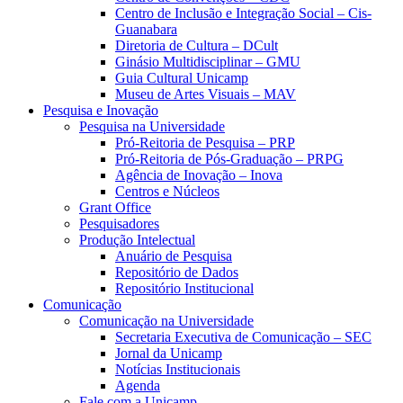
Centro de Inclusão e Integração Social – Cis-
Guanabara
Diretoria de Cultura – DCult
Ginásio Multidisciplinar – GMU
Guia Cultural Unicamp
Museu de Artes Visuais – MAV
Pesquisa e Inovação
Pesquisa na Universidade
Pró-Reitoria de Pesquisa – PRP
Pró-Reitoria de Pós-Graduação – PRPG
Agência de Inovação – Inova
Centros e Núcleos
Grant Office
Pesquisadores
Produção Intelectual
Anuário de Pesquisa
Repositório de Dados
Repositório Institucional
Comunicação
Comunicação na Universidade
Secretaria Executiva de Comunicação – SEC
Jornal da Unicamp
Notícias Institucionais
Agenda
Fale com a Unicamp