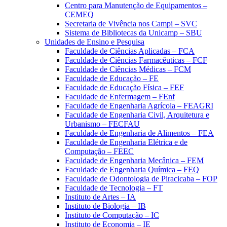
Centro para Manutenção de Equipamentos –
CEMEQ
Secretaria de Vivência nos Campi – SVC
Sistema de Bibliotecas da Unicamp – SBU
Unidades de Ensino e Pesquisa
Faculdade de Ciências Aplicadas – FCA
Faculdade de Ciências Farmacêuticas – FCF
Faculdade de Ciências Médicas – FCM
Faculdade de Educação – FE
Faculdade de Educação Física – FEF
Faculdade de Enfermagem – FEnf
Faculdade de Engenharia Agrícola – FEAGRI
Faculdade de Engenharia Civil, Arquitetura e
Urbanismo – FECFAU
Faculdade de Engenharia de Alimentos – FEA
Faculdade de Engenharia Elétrica e de
Computação – FEEC
Faculdade de Engenharia Mecânica – FEM
Faculdade de Engenharia Química – FEQ
Faculdade de Odontologia de Piracicaba – FOP
Faculdade de Tecnologia – FT
Instituto de Artes – IA
Instituto de Biologia – IB
Instituto de Computação – IC
Instituto de Economia – IE