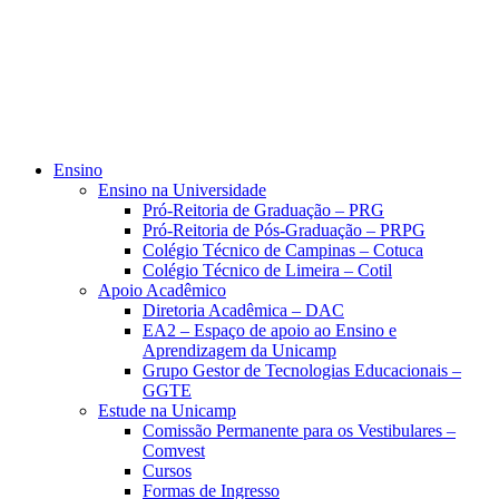
Ensino
Ensino na Universidade
Pró-Reitoria de Graduação – PRG
Pró-Reitoria de Pós-Graduação – PRPG
Colégio Técnico de Campinas – Cotuca
Colégio Técnico de Limeira – Cotil
Apoio Acadêmico
Diretoria Acadêmica – DAC
EA2 – Espaço de apoio ao Ensino e
Aprendizagem da Unicamp
Grupo Gestor de Tecnologias Educacionais –
GGTE
Estude na Unicamp
Comissão Permanente para os Vestibulares –
Comvest
Cursos
Formas de Ingresso