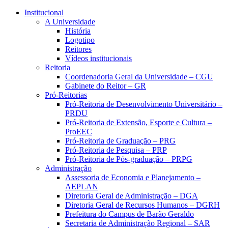
Conteúdo principal
Menu principal
Rodapé
Institucional
A Universidade
História
Logotipo
Reitores
Vídeos institucionais
Reitoria
Coordenadoria Geral da Universidade – CGU
Gabinete do Reitor – GR
Pró-Reitorias
Pró-Reitoria de Desenvolvimento Universitário –
PRDU
Pró-Reitoria de Extensão, Esporte e Cultura –
ProEEC
Pró-Reitoria de Graduação – PRG
Pró-Reitoria de Pesquisa – PRP
Pró-Reitoria de Pós-graduação – PRPG
Administração
Assessoria de Economia e Planejamento –
AEPLAN
Diretoria Geral de Administração – DGA
Diretoria Geral de Recursos Humanos – DGRH
Prefeitura do Campus de Barão Geraldo
Secretaria de Administração Regional – SAR