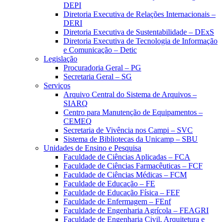
DEPI
Diretoria Executiva de Relações Internacionais –
DERI
Diretoria Executiva de Sustentabilidade – DExS
Diretoria Executiva de Tecnologia de Informação
e Comunicação – Detic
Legislação
Procuradoria Geral – PG
Secretaria Geral – SG
Serviços
Arquivo Central do Sistema de Arquivos –
SIARQ
Centro para Manutenção de Equipamentos –
CEMEQ
Secretaria de Vivência nos Campi – SVC
Sistema de Bibliotecas da Unicamp – SBU
Unidades de Ensino e Pesquisa
Faculdade de Ciências Aplicadas – FCA
Faculdade de Ciências Farmacêuticas – FCF
Faculdade de Ciências Médicas – FCM
Faculdade de Educação – FE
Faculdade de Educação Física – FEF
Faculdade de Enfermagem – FEnf
Faculdade de Engenharia Agrícola – FEAGRI
Faculdade de Engenharia Civil, Arquitetura e