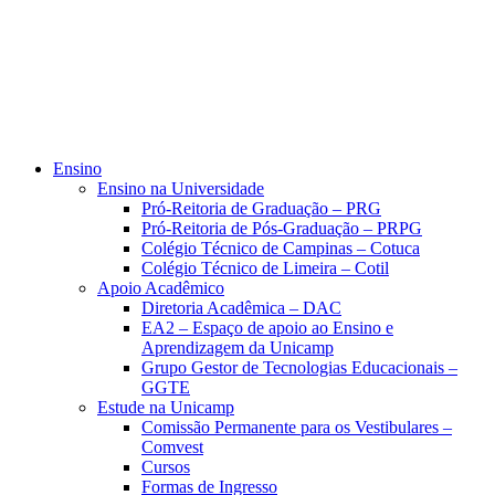
Ensino
Ensino na Universidade
Pró-Reitoria de Graduação – PRG
Pró-Reitoria de Pós-Graduação – PRPG
Colégio Técnico de Campinas – Cotuca
Colégio Técnico de Limeira – Cotil
Apoio Acadêmico
Diretoria Acadêmica – DAC
EA2 – Espaço de apoio ao Ensino e
Aprendizagem da Unicamp
Grupo Gestor de Tecnologias Educacionais –
GGTE
Estude na Unicamp
Comissão Permanente para os Vestibulares –
Comvest
Cursos
Formas de Ingresso