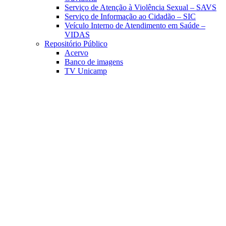
Serviço de Atenção à Violência Sexual – SAVS
Serviço de Informação ao Cidadão – SIC
Veículo Interno de Atendimento em Saúde –
VIDAS
Repositório Público
Acervo
Banco de imagens
TV Unicamp
Link para o Facebook
Link para o Linkedin