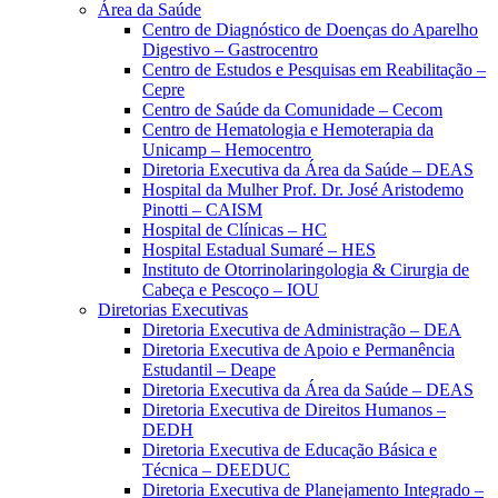
Área da Saúde
Centro de Diagnóstico de Doenças do Aparelho
Digestivo – Gastrocentro
Centro de Estudos e Pesquisas em Reabilitação –
Cepre
Centro de Saúde da Comunidade – Cecom
Centro de Hematologia e Hemoterapia da
Unicamp – Hemocentro
Diretoria Executiva da Área da Saúde – DEAS
Hospital da Mulher Prof. Dr. José Aristodemo
Pinotti – CAISM
Hospital de Clínicas – HC
Hospital Estadual Sumaré – HES
Instituto de Otorrinolaringologia & Cirurgia de
Cabeça e Pescoço – IOU
Diretorias Executivas
Diretoria Executiva de Administração – DEA
Diretoria Executiva de Apoio e Permanência
Estudantil – Deape
Diretoria Executiva da Área da Saúde – DEAS
Diretoria Executiva de Direitos Humanos –
DEDH
Diretoria Executiva de Educação Básica e
Técnica – DEEDUC
Diretoria Executiva de Planejamento Integrado –