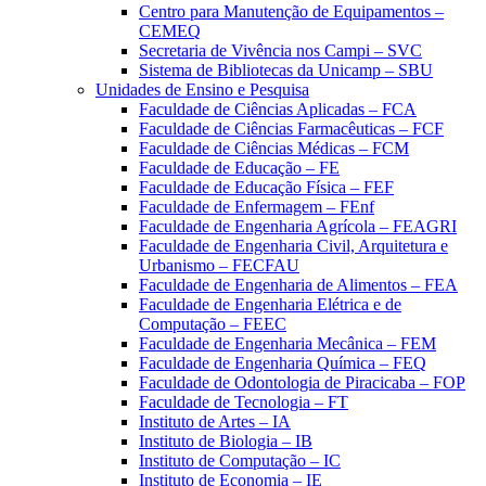
Centro para Manutenção de Equipamentos –
CEMEQ
Secretaria de Vivência nos Campi – SVC
Sistema de Bibliotecas da Unicamp – SBU
Unidades de Ensino e Pesquisa
Faculdade de Ciências Aplicadas – FCA
Faculdade de Ciências Farmacêuticas – FCF
Faculdade de Ciências Médicas – FCM
Faculdade de Educação – FE
Faculdade de Educação Física – FEF
Faculdade de Enfermagem – FEnf
Faculdade de Engenharia Agrícola – FEAGRI
Faculdade de Engenharia Civil, Arquitetura e
Urbanismo – FECFAU
Faculdade de Engenharia de Alimentos – FEA
Faculdade de Engenharia Elétrica e de
Computação – FEEC
Faculdade de Engenharia Mecânica – FEM
Faculdade de Engenharia Química – FEQ
Faculdade de Odontologia de Piracicaba – FOP
Faculdade de Tecnologia – FT
Instituto de Artes – IA
Instituto de Biologia – IB
Instituto de Computação – IC
Instituto de Economia – IE