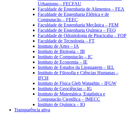
Urbanismo – FECFAU
Faculdade de Engenharia de Alimentos – FEA
Faculdade de Engenharia Elétrica e de
Computação – FEEC
Faculdade de Engenharia Mecânica – FEM
Faculdade de Engenharia Química – FEQ
Faculdade de Odontologia de Piracicaba – FOP
Faculdade de Tecnologia – FT
Instituto de Artes – IA
Instituto de Biologia – IB
Instituto de Computação – IC
Instituto de Economia – IE
Instituto de Estudos da Linguagem – IEL
Instituto de Filosofia e Ciências Humanas –
IFCH
Instituto de Física Gleb Wataghin – IFGW
Instituto de Geociências – IG
Instituto de Matemática, Estatística e
Computação Científica – IMECC
Instituto de Química – IQ
Transparência ativa
Aumentar fonte