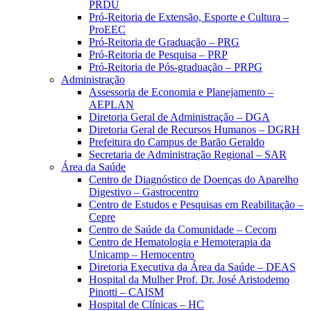
PRDU
Pró-Reitoria de Extensão, Esporte e Cultura –
ProEEC
Pró-Reitoria de Graduação – PRG
Pró-Reitoria de Pesquisa – PRP
Pró-Reitoria de Pós-graduação – PRPG
Administração
Assessoria de Economia e Planejamento –
AEPLAN
Diretoria Geral de Administração – DGA
Diretoria Geral de Recursos Humanos – DGRH
Prefeitura do Campus de Barão Geraldo
Secretaria de Administração Regional – SAR
Área da Saúde
Centro de Diagnóstico de Doenças do Aparelho
Digestivo – Gastrocentro
Centro de Estudos e Pesquisas em Reabilitação –
Cepre
Centro de Saúde da Comunidade – Cecom
Centro de Hematologia e Hemoterapia da
Unicamp – Hemocentro
Diretoria Executiva da Área da Saúde – DEAS
Hospital da Mulher Prof. Dr. José Aristodemo
Pinotti – CAISM
Hospital de Clínicas – HC