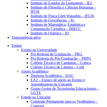
Instituto de Estudos da Linguagem – IEL
Instituto de Filosofia e Ciências Humanas –
IFCH
Instituto de Física Gleb Wataghin – IFGW
Instituto de Geociências – IG
Instituto de Matemática, Estatística e
Computação Científica – IMECC
Instituto de Química – IQ
Transparência ativa
Ensino
Ensino na Universidade
Pró-Reitoria de Graduação – PRG
Pró-Reitoria de Pós-Graduação – PRPG
Colégio Técnico de Campinas – Cotuca
Colégio Técnico de Limeira – Cotil
Apoio Acadêmico
Diretoria Acadêmica – DAC
EA2 – Espaço de apoio ao Ensino e
Aprendizagem da Unicamp
Grupo Gestor de Tecnologias Educacionais –
GGTE
Estude na Unicamp
Comissão Permanente para os Vestibulares –
Comvest