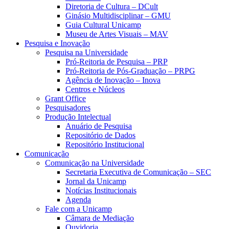
Diretoria de Cultura – DCult
Ginásio Multidisciplinar – GMU
Guia Cultural Unicamp
Museu de Artes Visuais – MAV
Pesquisa e Inovação
Pesquisa na Universidade
Pró-Reitoria de Pesquisa – PRP
Pró-Reitoria de Pós-Graduação – PRPG
Agência de Inovação – Inova
Centros e Núcleos
Grant Office
Pesquisadores
Produção Intelectual
Anuário de Pesquisa
Repositório de Dados
Repositório Institucional
Comunicação
Comunicação na Universidade
Secretaria Executiva de Comunicação – SEC
Jornal da Unicamp
Notícias Institucionais
Agenda
Fale com a Unicamp
Câmara de Mediação
Ouvidoria