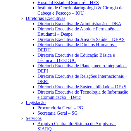
Hospital Estadual Sumaré – HES
Instituto de Otorrinolaringologia & Cirurgia de
Cabeça e Pescoço – IOU
Diretorias Executivas
Diretoria Executiva de Administração – DEA
Diretoria Executiva de Apoio e Permanência
Estudantil – Deape
Diretoria Executiva da Área da Saúde – DEAS
Diretoria Executiva de Direitos Humanos –
DEDH
Diretoria Executiva de Educação Básica e
Técnica – DEEDUC
Diretoria Executiva de Planejamento Integrado –
DEPI
Diretoria Executiva de Relações Internacionais –
DERI
Diretoria Executiva de Sustentabilidade – DExS
Diretoria Executiva de Tecnologia de Informação
e Comunicação – Detic
Legislação
Procuradoria Geral – PG
Secretaria Geral – SG
Serviços
Arquivo Central do Sistema de Arquivos –
SIARQ