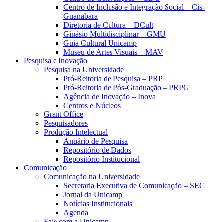
Centro de Inclusão e Integração Social – Cis-
Guanabara
Diretoria de Cultura – DCult
Ginásio Multidisciplinar – GMU
Guia Cultural Unicamp
Museu de Artes Visuais – MAV
Pesquisa e Inovação
Pesquisa na Universidade
Pró-Reitoria de Pesquisa – PRP
Pró-Reitoria de Pós-Graduação – PRPG
Agência de Inovação – Inova
Centros e Núcleos
Grant Office
Pesquisadores
Produção Intelectual
Anuário de Pesquisa
Repositório de Dados
Repositório Institucional
Comunicação
Comunicação na Universidade
Secretaria Executiva de Comunicação – SEC
Jornal da Unicamp
Notícias Institucionais
Agenda
Fale com a Unicamp