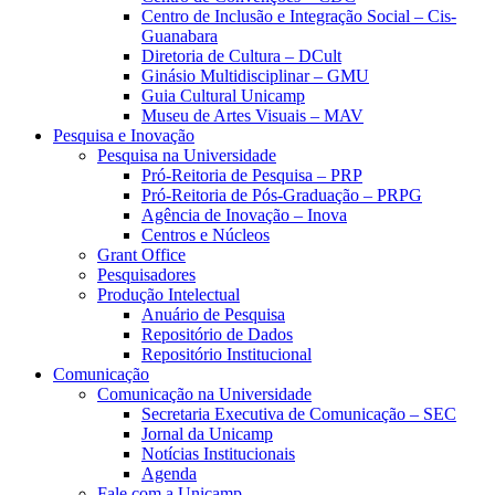
Centro de Inclusão e Integração Social – Cis-
Guanabara
Diretoria de Cultura – DCult
Ginásio Multidisciplinar – GMU
Guia Cultural Unicamp
Museu de Artes Visuais – MAV
Pesquisa e Inovação
Pesquisa na Universidade
Pró-Reitoria de Pesquisa – PRP
Pró-Reitoria de Pós-Graduação – PRPG
Agência de Inovação – Inova
Centros e Núcleos
Grant Office
Pesquisadores
Produção Intelectual
Anuário de Pesquisa
Repositório de Dados
Repositório Institucional
Comunicação
Comunicação na Universidade
Secretaria Executiva de Comunicação – SEC
Jornal da Unicamp
Notícias Institucionais
Agenda
Fale com a Unicamp