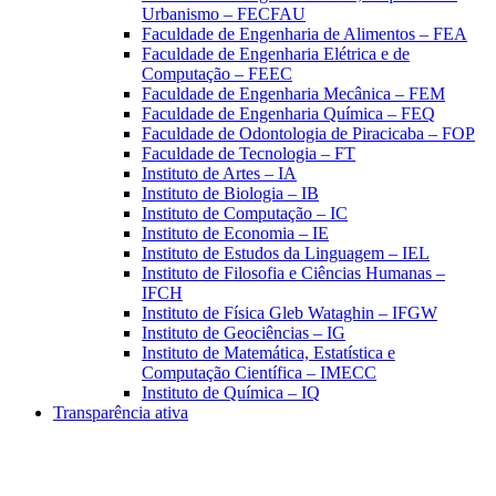
Urbanismo – FECFAU
Faculdade de Engenharia de Alimentos – FEA
Faculdade de Engenharia Elétrica e de
Computação – FEEC
Faculdade de Engenharia Mecânica – FEM
Faculdade de Engenharia Química – FEQ
Faculdade de Odontologia de Piracicaba – FOP
Faculdade de Tecnologia – FT
Instituto de Artes – IA
Instituto de Biologia – IB
Instituto de Computação – IC
Instituto de Economia – IE
Instituto de Estudos da Linguagem – IEL
Instituto de Filosofia e Ciências Humanas –
IFCH
Instituto de Física Gleb Wataghin – IFGW
Instituto de Geociências – IG
Instituto de Matemática, Estatística e
Computação Científica – IMECC
Instituto de Química – IQ
Transparência ativa
Aumentar fonte