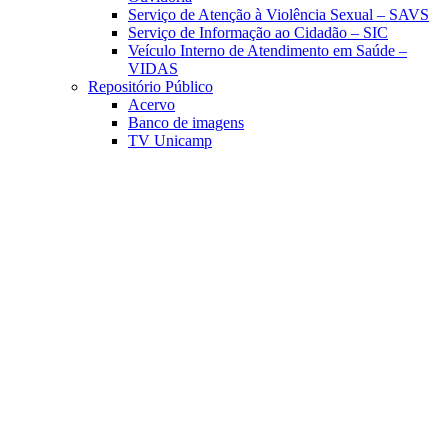
Serviço de Atenção à Violência Sexual – SAVS
Serviço de Informação ao Cidadão – SIC
Veículo Interno de Atendimento em Saúde –
VIDAS
Repositório Público
Acervo
Banco de imagens
TV Unicamp
Link para o Facebook
Link para o Linkedin