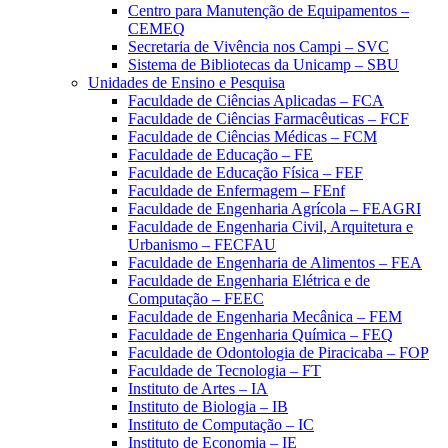
Centro para Manutenção de Equipamentos –
CEMEQ
Secretaria de Vivência nos Campi – SVC
Sistema de Bibliotecas da Unicamp – SBU
Unidades de Ensino e Pesquisa
Faculdade de Ciências Aplicadas – FCA
Faculdade de Ciências Farmacêuticas – FCF
Faculdade de Ciências Médicas – FCM
Faculdade de Educação – FE
Faculdade de Educação Física – FEF
Faculdade de Enfermagem – FEnf
Faculdade de Engenharia Agrícola – FEAGRI
Faculdade de Engenharia Civil, Arquitetura e
Urbanismo – FECFAU
Faculdade de Engenharia de Alimentos – FEA
Faculdade de Engenharia Elétrica e de
Computação – FEEC
Faculdade de Engenharia Mecânica – FEM
Faculdade de Engenharia Química – FEQ
Faculdade de Odontologia de Piracicaba – FOP
Faculdade de Tecnologia – FT
Instituto de Artes – IA
Instituto de Biologia – IB
Instituto de Computação – IC
Instituto de Economia – IE