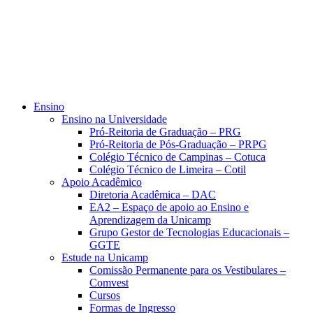
Ensino
Ensino na Universidade
Pró-Reitoria de Graduação – PRG
Pró-Reitoria de Pós-Graduação – PRPG
Colégio Técnico de Campinas – Cotuca
Colégio Técnico de Limeira – Cotil
Apoio Acadêmico
Diretoria Acadêmica – DAC
EA2 – Espaço de apoio ao Ensino e
Aprendizagem da Unicamp
Grupo Gestor de Tecnologias Educacionais –
GGTE
Estude na Unicamp
Comissão Permanente para os Vestibulares –
Comvest
Cursos
Formas de Ingresso