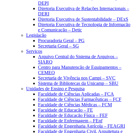
DEPI
Diretoria Executiva de Relações Internacionais –
DERI
Diretoria Executiva de Sustentabilidade – DExS
Diretoria Executiva de Tecnologia de Informação
e Comunicação – Detic
Legislação
Procuradoria Geral – PG
Secretaria Geral – SG
Serviços
Arquivo Central do Sistema de Arquivos –
SIARQ
Centro para Manutenção de Equipamentos –
CEMEQ
Secretaria de Vivência nos Campi – SVC
Sistema de Bibliotecas da Unicamp – SBU
Unidades de Ensino e Pesquisa
Faculdade de Ciências Aplicadas – FCA
Faculdade de Ciências Farmacêuticas – FCF
Faculdade de Ciências Médicas – FCM
Faculdade de Educação – FE
Faculdade de Educação Física – FEF
Faculdade de Enfermagem – FEnf
Faculdade de Engenharia Agrícola – FEAGRI
Faculdade de Engenharia Civil, Arquitetura e