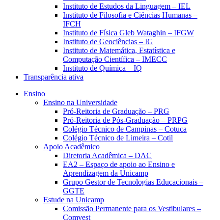
Instituto de Estudos da Linguagem – IEL
Instituto de Filosofia e Ciências Humanas –
IFCH
Instituto de Física Gleb Wataghin – IFGW
Instituto de Geociências – IG
Instituto de Matemática, Estatística e
Computação Científica – IMECC
Instituto de Química – IQ
Transparência ativa
Ensino
Ensino na Universidade
Pró-Reitoria de Graduação – PRG
Pró-Reitoria de Pós-Graduação – PRPG
Colégio Técnico de Campinas – Cotuca
Colégio Técnico de Limeira – Cotil
Apoio Acadêmico
Diretoria Acadêmica – DAC
EA2 – Espaço de apoio ao Ensino e
Aprendizagem da Unicamp
Grupo Gestor de Tecnologias Educacionais –
GGTE
Estude na Unicamp
Comissão Permanente para os Vestibulares –
Comvest