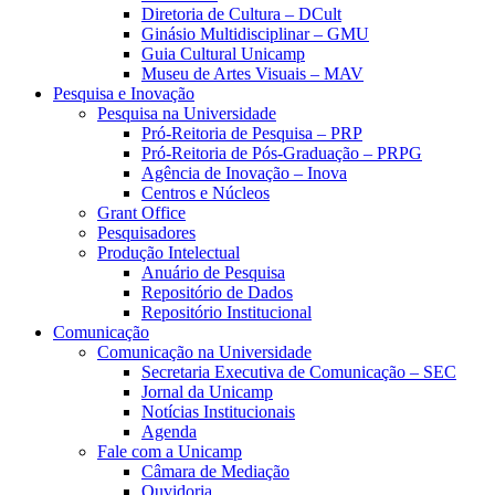
Diretoria de Cultura – DCult
Ginásio Multidisciplinar – GMU
Guia Cultural Unicamp
Museu de Artes Visuais – MAV
Pesquisa e Inovação
Pesquisa na Universidade
Pró-Reitoria de Pesquisa – PRP
Pró-Reitoria de Pós-Graduação – PRPG
Agência de Inovação – Inova
Centros e Núcleos
Grant Office
Pesquisadores
Produção Intelectual
Anuário de Pesquisa
Repositório de Dados
Repositório Institucional
Comunicação
Comunicação na Universidade
Secretaria Executiva de Comunicação – SEC
Jornal da Unicamp
Notícias Institucionais
Agenda
Fale com a Unicamp
Câmara de Mediação
Ouvidoria