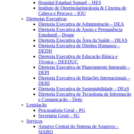
Hospital Estadual Sumaré – HES
Instituto de Otorrinolaringologia & Cirurgia de
Cabeça e Pescoço – IOU
Diretorias Executivas
Diretoria Executiva de Administração – DEA
Diretoria Executiva de Apoio e Permanência
Estudantil – Deape
Diretoria Executiva da Área da Saúde – DEAS
Diretoria Executiva de Direitos Humanos –
DEDH
Diretoria Executiva de Educação Básica e
Técnica – DEEDUC
Diretoria Executiva de Planejamento Integrado –
DEPI
Diretoria Executiva de Relações Internacionais –
DERI
Diretoria Executiva de Sustentabilidade – DExS
Diretoria Executiva de Tecnologia de Informação
e Comunicação – Detic
Legislação
Procuradoria Geral – PG
Secretaria Geral – SG
Serviços
Arquivo Central do Sistema de Arquivos –
SIARQ