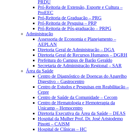
PRDU
Pró-Reitoria de Extensão, Esporte e Cultura –
ProEEC
Pró-Reitoria de Graduação – PRG
Pró-Reitoria de Pesquisa – PRP
Pró-Reitoria de Pós-graduação – PRPG
Administração
Assessoria de Economia e Planejamento –
AEPLAN
Diretoria Geral de Administração – DGA
Diretoria Geral de Recursos Humanos – DGRH
Prefeitura do Campus de Barão Geraldo
Secretaria de Administração Regional – SAR
Área da Saúde
Centro de Diagnóstico de Doenças do Aparelho
Digestivo – Gastrocentro
Centro de Estudos e Pesquisas em Reabilitação –
Cepre
Centro de Saúde da Comunidade – Cecom
Centro de Hematologia e Hemoterapia da
Unicamp – Hemocentro
Diretoria Executiva da Área da Saúde – DEAS
Hospital da Mulher Prof. Dr. José Aristodemo
Pinotti – CAISM
Hospital de Clínicas – HC