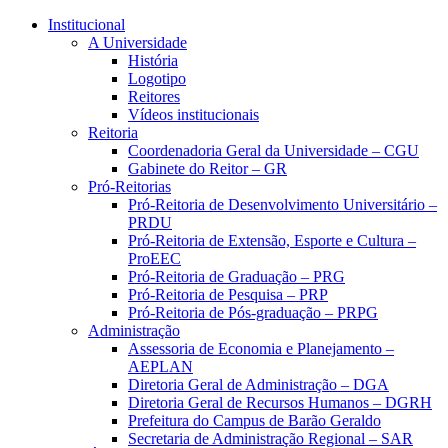
Conteúdo principal
Menu principal
Rodapé
Institucional
A Universidade
História
Logotipo
Reitores
Vídeos institucionais
Reitoria
Coordenadoria Geral da Universidade – CGU
Gabinete do Reitor – GR
Pró-Reitorias
Pró-Reitoria de Desenvolvimento Universitário –
PRDU
Pró-Reitoria de Extensão, Esporte e Cultura –
ProEEC
Pró-Reitoria de Graduação – PRG
Pró-Reitoria de Pesquisa – PRP
Pró-Reitoria de Pós-graduação – PRPG
Administração
Assessoria de Economia e Planejamento –
AEPLAN
Diretoria Geral de Administração – DGA
Diretoria Geral de Recursos Humanos – DGRH
Prefeitura do Campus de Barão Geraldo
Secretaria de Administração Regional – SAR