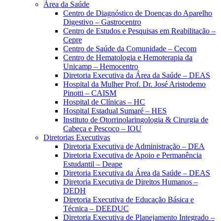
Área da Saúde
Centro de Diagnóstico de Doenças do Aparelho
Digestivo – Gastrocentro
Centro de Estudos e Pesquisas em Reabilitação –
Cepre
Centro de Saúde da Comunidade – Cecom
Centro de Hematologia e Hemoterapia da
Unicamp – Hemocentro
Diretoria Executiva da Área da Saúde – DEAS
Hospital da Mulher Prof. Dr. José Aristodemo
Pinotti – CAISM
Hospital de Clínicas – HC
Hospital Estadual Sumaré – HES
Instituto de Otorrinolaringologia & Cirurgia de
Cabeça e Pescoço – IOU
Diretorias Executivas
Diretoria Executiva de Administração – DEA
Diretoria Executiva de Apoio e Permanência
Estudantil – Deape
Diretoria Executiva da Área da Saúde – DEAS
Diretoria Executiva de Direitos Humanos –
DEDH
Diretoria Executiva de Educação Básica e
Técnica – DEEDUC
Diretoria Executiva de Planejamento Integrado –