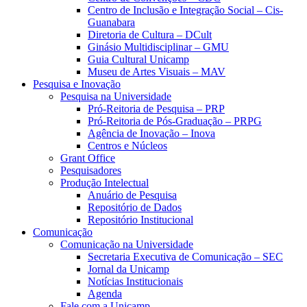
Centro de Inclusão e Integração Social – Cis-
Guanabara
Diretoria de Cultura – DCult
Ginásio Multidisciplinar – GMU
Guia Cultural Unicamp
Museu de Artes Visuais – MAV
Pesquisa e Inovação
Pesquisa na Universidade
Pró-Reitoria de Pesquisa – PRP
Pró-Reitoria de Pós-Graduação – PRPG
Agência de Inovação – Inova
Centros e Núcleos
Grant Office
Pesquisadores
Produção Intelectual
Anuário de Pesquisa
Repositório de Dados
Repositório Institucional
Comunicação
Comunicação na Universidade
Secretaria Executiva de Comunicação – SEC
Jornal da Unicamp
Notícias Institucionais
Agenda
Fale com a Unicamp