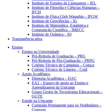
Instituto de Estudos da Linguagem – IEL
Instituto de Filosofia e Ciências Humanas –
IFCH
Instituto de Física Gleb Wataghin – IFGW
Instituto de Geociências – IG
Instituto de Matemática, Estatística e
Computação Científica – IMECC
Instituto de Química – IQ
Transparência ativa
Ensino
Ensino na Universidade
Pró-Reitoria de Graduação – PRG
Pró-Reitoria de Pós-Graduação – PRPG
Colégio Técnico de Campinas – Cotuca
Colégio Técnico de Limeira – Cotil
Apoio Acadêmico
Diretoria Acadêmica – DAC
EA2 – Espaço de apoio ao Ensino e
Aprendizagem da Unicamp
Grupo Gestor de Tecnologias Educacionais –
GGTE
Estude na Unicamp
Comissão Permanente para os Vestibulares –
Comvest