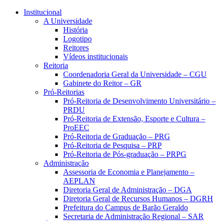
Conteúdo principal
Menu principal
Rodapé
Institucional
A Universidade
História
Logotipo
Reitores
Vídeos institucionais
Reitoria
Coordenadoria Geral da Universidade – CGU
Gabinete do Reitor – GR
Pró-Reitorias
Pró-Reitoria de Desenvolvimento Universitário –
PRDU
Pró-Reitoria de Extensão, Esporte e Cultura –
ProEEC
Pró-Reitoria de Graduação – PRG
Pró-Reitoria de Pesquisa – PRP
Pró-Reitoria de Pós-graduação – PRPG
Administração
Assessoria de Economia e Planejamento –
AEPLAN
Diretoria Geral de Administração – DGA
Diretoria Geral de Recursos Humanos – DGRH
Prefeitura do Campus de Barão Geraldo
Secretaria de Administração Regional – SAR