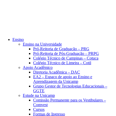
Ensino
Ensino na Universidade
Pró-Reitoria de Graduação – PRG
Pró-Reitoria de Pós-Graduação – PRPG
Colégio Técnico de Campinas – Cotuca
Colégio Técnico de Limeira – Cotil
Apoio Acadêmico
Diretoria Acadêmica – DAC
EA2 – Espaço de apoio ao Ensino e
Aprendizagem da Unicamp
Grupo Gestor de Tecnologias Educacionais –
GGTE
Estude na Unicamp
Comissão Permanente para os Vestibulares –
Comvest
Cursos
Formas de Ingresso