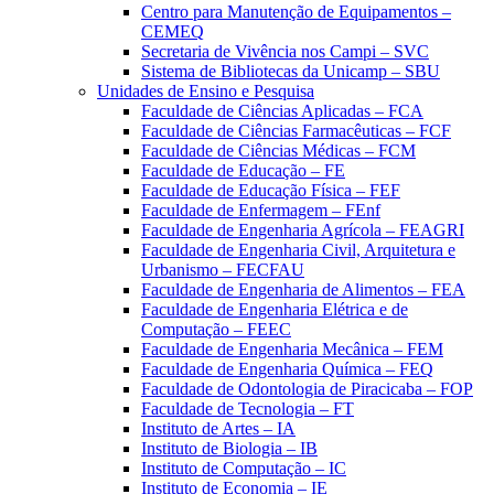
Centro para Manutenção de Equipamentos –
CEMEQ
Secretaria de Vivência nos Campi – SVC
Sistema de Bibliotecas da Unicamp – SBU
Unidades de Ensino e Pesquisa
Faculdade de Ciências Aplicadas – FCA
Faculdade de Ciências Farmacêuticas – FCF
Faculdade de Ciências Médicas – FCM
Faculdade de Educação – FE
Faculdade de Educação Física – FEF
Faculdade de Enfermagem – FEnf
Faculdade de Engenharia Agrícola – FEAGRI
Faculdade de Engenharia Civil, Arquitetura e
Urbanismo – FECFAU
Faculdade de Engenharia de Alimentos – FEA
Faculdade de Engenharia Elétrica e de
Computação – FEEC
Faculdade de Engenharia Mecânica – FEM
Faculdade de Engenharia Química – FEQ
Faculdade de Odontologia de Piracicaba – FOP
Faculdade de Tecnologia – FT
Instituto de Artes – IA
Instituto de Biologia – IB
Instituto de Computação – IC
Instituto de Economia – IE