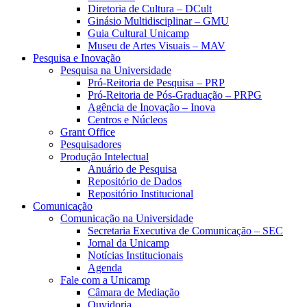
Diretoria de Cultura – DCult
Ginásio Multidisciplinar – GMU
Guia Cultural Unicamp
Museu de Artes Visuais – MAV
Pesquisa e Inovação
Pesquisa na Universidade
Pró-Reitoria de Pesquisa – PRP
Pró-Reitoria de Pós-Graduação – PRPG
Agência de Inovação – Inova
Centros e Núcleos
Grant Office
Pesquisadores
Produção Intelectual
Anuário de Pesquisa
Repositório de Dados
Repositório Institucional
Comunicação
Comunicação na Universidade
Secretaria Executiva de Comunicação – SEC
Jornal da Unicamp
Notícias Institucionais
Agenda
Fale com a Unicamp
Câmara de Mediação
Ouvidoria