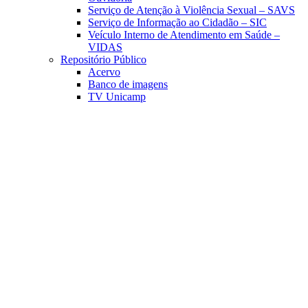
Serviço de Atenção à Violência Sexual – SAVS
Serviço de Informação ao Cidadão – SIC
Veículo Interno de Atendimento em Saúde –
VIDAS
Repositório Público
Acervo
Banco de imagens
TV Unicamp
Link para o Facebook
Link para o Linkedin