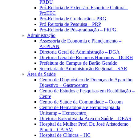
PRDU
Pró-Reitoria de Extensão, Esporte e Cultura –
ProEEC
Pró-Reitoria de Graduação – PRG
Pró-Reitoria de Pesquisa – PRP
Pró-Reitoria de Pós-graduação – PRPG
Administração
Assessoria de Economia e Planejamento –
AEPLAN
Diretoria Geral de Administração – DGA
Diretoria Geral de Recursos Humanos – DGRH
Prefeitura do Campus de Barão Geraldo
Secretaria de Administração Regional – SAR
Área da Saúde
Centro de Diagnóstico de Doenças do Aparelho
Digestivo – Gastrocentro
Centro de Estudos e Pesquisas em Reabilitação –
Cepre
Centro de Saúde da Comunidade – Cecom
Centro de Hematologia e Hemoterapia da
Unicamp – Hemocentro
Diretoria Executiva da Área da Saúde – DEAS
Hospital da Mulher Prof. Dr. José Aristodemo
Pinotti – CAISM
Hospital de Clínicas – HC