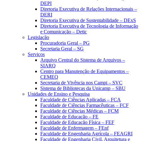
DEPI
Diretoria Executiva de Relações Internacionais –
DERI
Diretoria Executiva de Sustentabilidade – DExS
Diretoria Executiva de Tecnologia de Informação
e Comunicação – Detic
Legislação
Procuradoria Geral – PG
Secretaria Geral – SG
Serviços
Arquivo Central do Sistema de Arquivos –
SIARQ
Centro para Manutenção de Equipamentos –
CEMEQ
Secretaria de Vivência nos Campi – SVC
Sistema de Bibliotecas da Unicamp – SBU
Unidades de Ensino e Pesquisa
Faculdade de Ciências Aplicadas – FCA
Faculdade de Ciências Farmacêuticas – FCF
Faculdade de Ciências Médicas – FCM
Faculdade de Educação – FE
Faculdade de Educação Física – FEF
Faculdade de Enfermagem – FEnf
Faculdade de Engenharia Agrícola – FEAGRI
Faculdade de Engenharia Civil, Arquitetura e