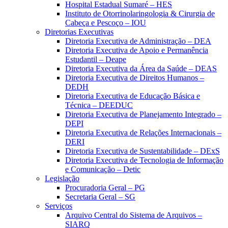
Hospital Estadual Sumaré – HES
Instituto de Otorrinolaringologia & Cirurgia de
Cabeça e Pescoço – IOU
Diretorias Executivas
Diretoria Executiva de Administração – DEA
Diretoria Executiva de Apoio e Permanência
Estudantil – Deape
Diretoria Executiva da Área da Saúde – DEAS
Diretoria Executiva de Direitos Humanos –
DEDH
Diretoria Executiva de Educação Básica e
Técnica – DEEDUC
Diretoria Executiva de Planejamento Integrado –
DEPI
Diretoria Executiva de Relações Internacionais –
DERI
Diretoria Executiva de Sustentabilidade – DExS
Diretoria Executiva de Tecnologia de Informação
e Comunicação – Detic
Legislação
Procuradoria Geral – PG
Secretaria Geral – SG
Serviços
Arquivo Central do Sistema de Arquivos –
SIARQ