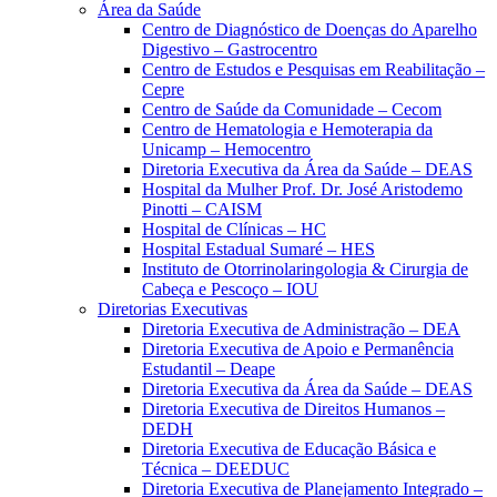
Área da Saúde
Centro de Diagnóstico de Doenças do Aparelho
Digestivo – Gastrocentro
Centro de Estudos e Pesquisas em Reabilitação –
Cepre
Centro de Saúde da Comunidade – Cecom
Centro de Hematologia e Hemoterapia da
Unicamp – Hemocentro
Diretoria Executiva da Área da Saúde – DEAS
Hospital da Mulher Prof. Dr. José Aristodemo
Pinotti – CAISM
Hospital de Clínicas – HC
Hospital Estadual Sumaré – HES
Instituto de Otorrinolaringologia & Cirurgia de
Cabeça e Pescoço – IOU
Diretorias Executivas
Diretoria Executiva de Administração – DEA
Diretoria Executiva de Apoio e Permanência
Estudantil – Deape
Diretoria Executiva da Área da Saúde – DEAS
Diretoria Executiva de Direitos Humanos –
DEDH
Diretoria Executiva de Educação Básica e
Técnica – DEEDUC
Diretoria Executiva de Planejamento Integrado –