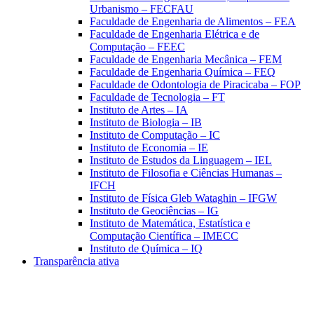
Urbanismo – FECFAU
Faculdade de Engenharia de Alimentos – FEA
Faculdade de Engenharia Elétrica e de
Computação – FEEC
Faculdade de Engenharia Mecânica – FEM
Faculdade de Engenharia Química – FEQ
Faculdade de Odontologia de Piracicaba – FOP
Faculdade de Tecnologia – FT
Instituto de Artes – IA
Instituto de Biologia – IB
Instituto de Computação – IC
Instituto de Economia – IE
Instituto de Estudos da Linguagem – IEL
Instituto de Filosofia e Ciências Humanas –
IFCH
Instituto de Física Gleb Wataghin – IFGW
Instituto de Geociências – IG
Instituto de Matemática, Estatística e
Computação Científica – IMECC
Instituto de Química – IQ
Transparência ativa
Aumentar fonte