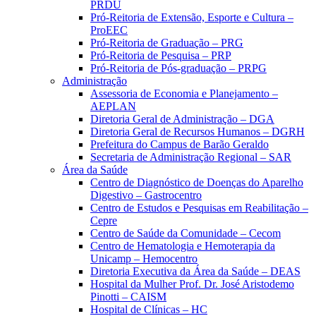
PRDU
Pró-Reitoria de Extensão, Esporte e Cultura –
ProEEC
Pró-Reitoria de Graduação – PRG
Pró-Reitoria de Pesquisa – PRP
Pró-Reitoria de Pós-graduação – PRPG
Administração
Assessoria de Economia e Planejamento –
AEPLAN
Diretoria Geral de Administração – DGA
Diretoria Geral de Recursos Humanos – DGRH
Prefeitura do Campus de Barão Geraldo
Secretaria de Administração Regional – SAR
Área da Saúde
Centro de Diagnóstico de Doenças do Aparelho
Digestivo – Gastrocentro
Centro de Estudos e Pesquisas em Reabilitação –
Cepre
Centro de Saúde da Comunidade – Cecom
Centro de Hematologia e Hemoterapia da
Unicamp – Hemocentro
Diretoria Executiva da Área da Saúde – DEAS
Hospital da Mulher Prof. Dr. José Aristodemo
Pinotti – CAISM
Hospital de Clínicas – HC