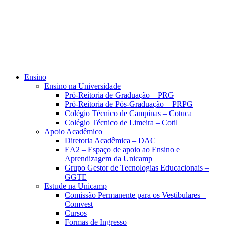
Ensino
Ensino na Universidade
Pró-Reitoria de Graduação – PRG
Pró-Reitoria de Pós-Graduação – PRPG
Colégio Técnico de Campinas – Cotuca
Colégio Técnico de Limeira – Cotil
Apoio Acadêmico
Diretoria Acadêmica – DAC
EA2 – Espaço de apoio ao Ensino e
Aprendizagem da Unicamp
Grupo Gestor de Tecnologias Educacionais –
GGTE
Estude na Unicamp
Comissão Permanente para os Vestibulares –
Comvest
Cursos
Formas de Ingresso