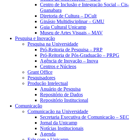
Centro de Inclusão e Integração Social – Cis-
Guanabara
Diretoria de Cultura – DCult
Ginásio Multidisciplinar – GMU
Guia Cultural Unicamp
Museu de Artes Visuais – MAV
Pesquisa e Inovação
Pesquisa na Universidade
Pró-Reitoria de Pesquisa – PRP
Pró-Reitoria de Pós-Graduação – PRPG
Agência de Inovação – Inova
Centros e Núcleos
Grant Office
Pesquisadores
Produção Intelectual
Anuário de Pesquisa
Repositório de Dados
Repositório Institucional
Comunicação
Comunicação na Universidade
Secretaria Executiva de Comunicação – SEC
Jornal da Unicamp
Notícias Institucionais
Agenda
Fale com a Unicamp