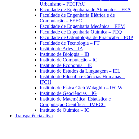
Urbanismo – FECFAU
Faculdade de Engenharia de Alimentos – FEA
Faculdade de Engenharia Elétrica e de
Computação – FEEC
Faculdade de Engenharia Mecânica – FEM
Faculdade de Engenharia Química – FEQ
Faculdade de Odontologia de Piracicaba – FOP
Faculdade de Tecnologia – FT
Instituto de Artes – IA
Instituto de Biologia – IB
Instituto de Computação – IC
Instituto de Economia – IE
Instituto de Estudos da Linguagem – IEL
Instituto de Filosofia e Ciências Humanas –
IFCH
Instituto de Física Gleb Wataghin – IFGW
Instituto de Geociências – IG
Instituto de Matemática, Estatística e
Computação Científica – IMECC
Instituto de Química – IQ
Transparência ativa
Aumentar fonte