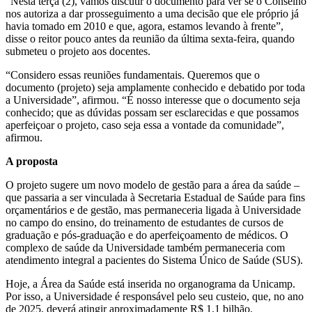
“Nesta terça (2), vamos discutir o documento para ver se o Conselho
nos autoriza a dar prosseguimento a uma decisão que ele próprio já
havia tomado em 2010 e que, agora, estamos levando à frente”,
disse o reitor pouco antes da reunião da última sexta-feira, quando
submeteu o projeto aos docentes.
“Considero essas reuniões fundamentais. Queremos que o
documento (projeto) seja amplamente conhecido e debatido por toda
a Universidade”, afirmou. “É nosso interesse que o documento seja
conhecido; que as dúvidas possam ser esclarecidas e que possamos
aperfeiçoar o projeto, caso seja essa a vontade da comunidade”,
afirmou.
A proposta
O projeto sugere um novo modelo de gestão para a área da saúde –
que passaria a ser vinculada à Secretaria Estadual de Saúde para fins
orçamentários e de gestão, mas permaneceria ligada à Universidade
no campo do ensino, do treinamento de estudantes de cursos de
graduação e pós-graduação e do aperfeiçoamento de médicos. O
complexo de saúde da Universidade também permaneceria com
atendimento integral a pacientes do Sistema Único de Saúde (SUS).
Hoje, a Área da Saúde está inserida no organograma da Unicamp.
Por isso, a Universidade é responsável pelo seu custeio, que, no ano
de 2025, deverá atingir aproximadamente R$ 1,1 bilhão.