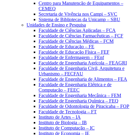
Centro para Manutenção de Equipamentos –
CEMEQ
Secretaria de Vivência nos Campi – SVC
Sistema de Bibliotecas da Unicamp – SBU
Unidades de Ensino e Pesquisa
Faculdade de Ciências Aplicadas – FCA
Faculdade de Ciências Farmacêuticas – FCF
Faculdade de Ciências Médicas – FCM
Faculdade de Educação – FE
Faculdade de Educação Física – FEF
Faculdade de Enfermagem – FEnf
Faculdade de Engenharia Agrícola – FEAGRI
Faculdade de Engenharia Civil, Arquitetura e
Urbanismo – FECFAU
Faculdade de Engenharia de Alimentos – FEA
Faculdade de Engenharia Elétrica e de
Computação – FEEC
Faculdade de Engenharia Mecânica – FEM
Faculdade de Engenharia Química – FEQ
Faculdade de Odontologia de Piracicaba – FOP
Faculdade de Tecnologia – FT
Instituto de Artes – IA
Instituto de Biologia – IB
Instituto de Computação – IC
Instituto de Economia – IE