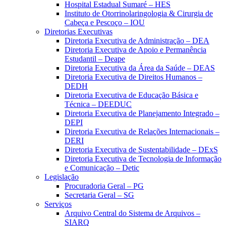
Hospital Estadual Sumaré – HES
Instituto de Otorrinolaringologia & Cirurgia de
Cabeça e Pescoço – IOU
Diretorias Executivas
Diretoria Executiva de Administração – DEA
Diretoria Executiva de Apoio e Permanência
Estudantil – Deape
Diretoria Executiva da Área da Saúde – DEAS
Diretoria Executiva de Direitos Humanos –
DEDH
Diretoria Executiva de Educação Básica e
Técnica – DEEDUC
Diretoria Executiva de Planejamento Integrado –
DEPI
Diretoria Executiva de Relações Internacionais –
DERI
Diretoria Executiva de Sustentabilidade – DExS
Diretoria Executiva de Tecnologia de Informação
e Comunicação – Detic
Legislação
Procuradoria Geral – PG
Secretaria Geral – SG
Serviços
Arquivo Central do Sistema de Arquivos –
SIARQ