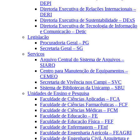
DEPI
Diretoria Executiva de Relações Internacionais –
DERI
Diretoria Executiva de Sustentabilidade – DExS
Diretoria Executiva de Tecnologia de Informação
e Comunicação – Detic
Legislação
Procuradoria Geral – PG
Secretaria Geral – SG
Serviços
Arquivo Central do Sistema de Arquivos –
SIARQ
Centro para Manutenção de Equipamentos –
CEMEQ
Secretaria de Vivência nos Campi – SVC
Sistema de Bibliotecas da Unicamp – SBU
Unidades de Ensino e Pesquisa
Faculdade de Ciências Aplicadas – FCA
Faculdade de Ciências Farmacêuticas – FCF
Faculdade de Ciências Médicas – FCM
Faculdade de Educação – FE
Faculdade de Educação Física – FEF
Faculdade de Enfermagem – FEnf
Faculdade de Engenharia Agrícola – FEAGRI
Faculdade de Engenharia Civil, Arquitetura e