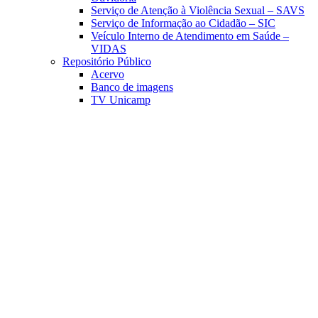
Serviço de Atenção à Violência Sexual – SAVS
Serviço de Informação ao Cidadão – SIC
Veículo Interno de Atendimento em Saúde –
VIDAS
Repositório Público
Acervo
Banco de imagens
TV Unicamp
Link para o Facebook
Link para o Linkedin