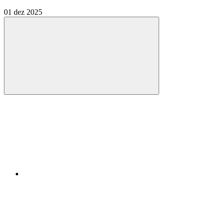
01 dez 2025
Compartilhar
Compartilhar po
Compartilhar n