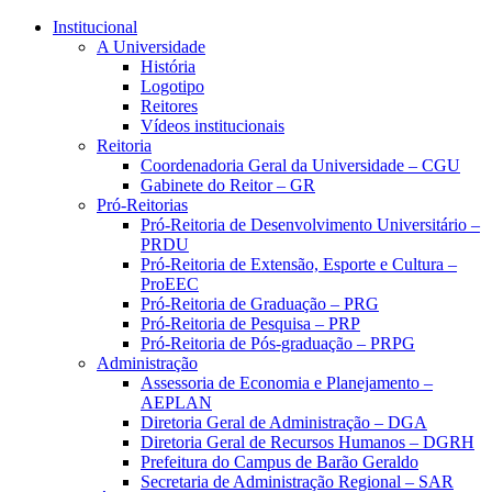
Conteúdo principal
Menu principal
Rodapé
Institucional
A Universidade
História
Logotipo
Reitores
Vídeos institucionais
Reitoria
Coordenadoria Geral da Universidade – CGU
Gabinete do Reitor – GR
Pró-Reitorias
Pró-Reitoria de Desenvolvimento Universitário –
PRDU
Pró-Reitoria de Extensão, Esporte e Cultura –
ProEEC
Pró-Reitoria de Graduação – PRG
Pró-Reitoria de Pesquisa – PRP
Pró-Reitoria de Pós-graduação – PRPG
Administração
Assessoria de Economia e Planejamento –
AEPLAN
Diretoria Geral de Administração – DGA
Diretoria Geral de Recursos Humanos – DGRH
Prefeitura do Campus de Barão Geraldo
Secretaria de Administração Regional – SAR