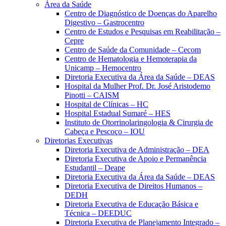
Área da Saúde
Centro de Diagnóstico de Doenças do Aparelho
Digestivo – Gastrocentro
Centro de Estudos e Pesquisas em Reabilitação –
Cepre
Centro de Saúde da Comunidade – Cecom
Centro de Hematologia e Hemoterapia da
Unicamp – Hemocentro
Diretoria Executiva da Área da Saúde – DEAS
Hospital da Mulher Prof. Dr. José Aristodemo
Pinotti – CAISM
Hospital de Clínicas – HC
Hospital Estadual Sumaré – HES
Instituto de Otorrinolaringologia & Cirurgia de
Cabeça e Pescoço – IOU
Diretorias Executivas
Diretoria Executiva de Administração – DEA
Diretoria Executiva de Apoio e Permanência
Estudantil – Deape
Diretoria Executiva da Área da Saúde – DEAS
Diretoria Executiva de Direitos Humanos –
DEDH
Diretoria Executiva de Educação Básica e
Técnica – DEEDUC
Diretoria Executiva de Planejamento Integrado –