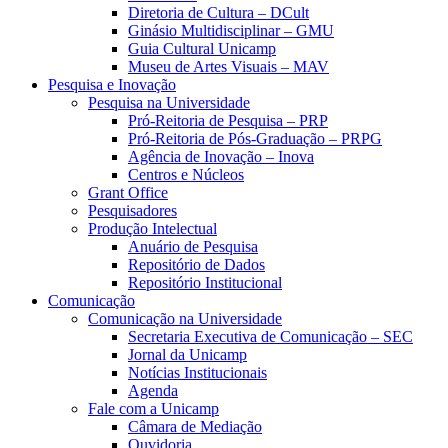
Diretoria de Cultura – DCult
Ginásio Multidisciplinar – GMU
Guia Cultural Unicamp
Museu de Artes Visuais – MAV
Pesquisa e Inovação
Pesquisa na Universidade
Pró-Reitoria de Pesquisa – PRP
Pró-Reitoria de Pós-Graduação – PRPG
Agência de Inovação – Inova
Centros e Núcleos
Grant Office
Pesquisadores
Produção Intelectual
Anuário de Pesquisa
Repositório de Dados
Repositório Institucional
Comunicação
Comunicação na Universidade
Secretaria Executiva de Comunicação – SEC
Jornal da Unicamp
Notícias Institucionais
Agenda
Fale com a Unicamp
Câmara de Mediação
Ouvidoria