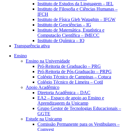
Instituto de Estudos da Linguagem – IEL
Instituto de Filosofia e Ciências Humanas –
IFCH
Instituto de Física Gleb Wataghin – IFGW
Instituto de Geociências – IG
Instituto de Matemática, Estatística e
Computação Científica – IMECC
Instituto de Química – IQ
Transparência ativa
Ensino
Ensino na Universidade
Pró-Reitoria de Graduação – PRG
Pró-Reitoria de Pós-Graduação – PRPG
Colégio Técnico de Campinas – Cotuca
Colégio Técnico de Limeira – Cotil
Apoio Acadêmico
Diretoria Acadêmica – DAC
EA2 – Espaço de apoio ao Ensino e
Aprendizagem da Unicamp
Grupo Gestor de Tecnologias Educacionais –
GGTE
Estude na Unicamp
Comissão Permanente para os Vestibulares –
Comvest