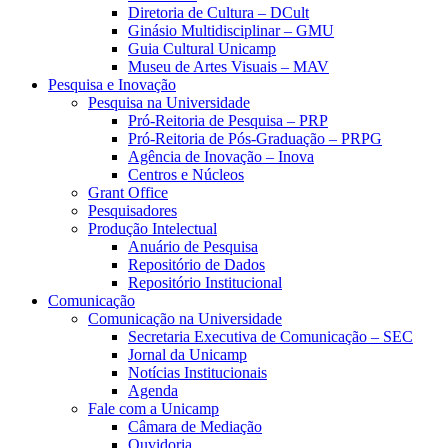
Diretoria de Cultura – DCult
Ginásio Multidisciplinar – GMU
Guia Cultural Unicamp
Museu de Artes Visuais – MAV
Pesquisa e Inovação
Pesquisa na Universidade
Pró-Reitoria de Pesquisa – PRP
Pró-Reitoria de Pós-Graduação – PRPG
Agência de Inovação – Inova
Centros e Núcleos
Grant Office
Pesquisadores
Produção Intelectual
Anuário de Pesquisa
Repositório de Dados
Repositório Institucional
Comunicação
Comunicação na Universidade
Secretaria Executiva de Comunicação – SEC
Jornal da Unicamp
Notícias Institucionais
Agenda
Fale com a Unicamp
Câmara de Mediação
Ouvidoria