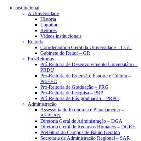
Conteúdo principal
Menu principal
Rodapé
Institucional
A Universidade
História
Logotipo
Reitores
Vídeos institucionais
Reitoria
Coordenadoria Geral da Universidade – CGU
Gabinete do Reitor – GR
Pró-Reitorias
Pró-Reitoria de Desenvolvimento Universitário –
PRDU
Pró-Reitoria de Extensão, Esporte e Cultura –
ProEEC
Pró-Reitoria de Graduação – PRG
Pró-Reitoria de Pesquisa – PRP
Pró-Reitoria de Pós-graduação – PRPG
Administração
Assessoria de Economia e Planejamento –
AEPLAN
Diretoria Geral de Administração – DGA
Diretoria Geral de Recursos Humanos – DGRH
Prefeitura do Campus de Barão Geraldo
Secretaria de Administração Regional – SAR