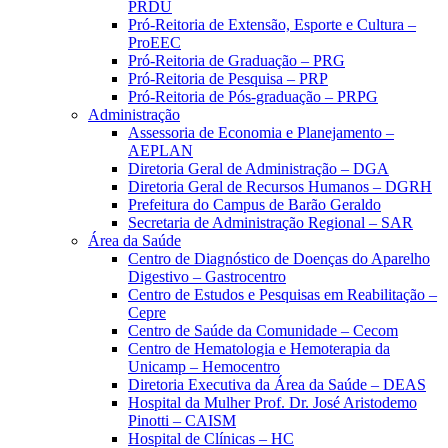
PRDU
Pró-Reitoria de Extensão, Esporte e Cultura –
ProEEC
Pró-Reitoria de Graduação – PRG
Pró-Reitoria de Pesquisa – PRP
Pró-Reitoria de Pós-graduação – PRPG
Administração
Assessoria de Economia e Planejamento –
AEPLAN
Diretoria Geral de Administração – DGA
Diretoria Geral de Recursos Humanos – DGRH
Prefeitura do Campus de Barão Geraldo
Secretaria de Administração Regional – SAR
Área da Saúde
Centro de Diagnóstico de Doenças do Aparelho
Digestivo – Gastrocentro
Centro de Estudos e Pesquisas em Reabilitação –
Cepre
Centro de Saúde da Comunidade – Cecom
Centro de Hematologia e Hemoterapia da
Unicamp – Hemocentro
Diretoria Executiva da Área da Saúde – DEAS
Hospital da Mulher Prof. Dr. José Aristodemo
Pinotti – CAISM
Hospital de Clínicas – HC