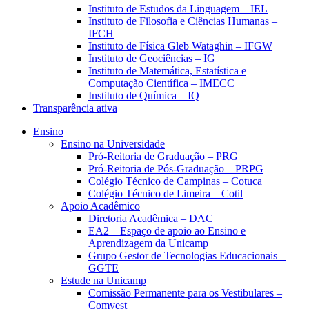
Instituto de Estudos da Linguagem – IEL
Instituto de Filosofia e Ciências Humanas –
IFCH
Instituto de Física Gleb Wataghin – IFGW
Instituto de Geociências – IG
Instituto de Matemática, Estatística e
Computação Científica – IMECC
Instituto de Química – IQ
Transparência ativa
Ensino
Ensino na Universidade
Pró-Reitoria de Graduação – PRG
Pró-Reitoria de Pós-Graduação – PRPG
Colégio Técnico de Campinas – Cotuca
Colégio Técnico de Limeira – Cotil
Apoio Acadêmico
Diretoria Acadêmica – DAC
EA2 – Espaço de apoio ao Ensino e
Aprendizagem da Unicamp
Grupo Gestor de Tecnologias Educacionais –
GGTE
Estude na Unicamp
Comissão Permanente para os Vestibulares –
Comvest