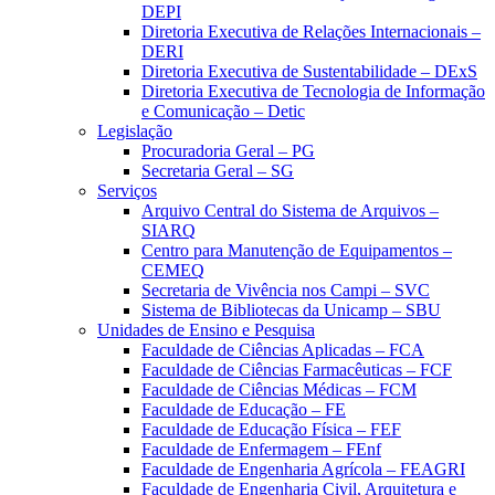
DEPI
Diretoria Executiva de Relações Internacionais –
DERI
Diretoria Executiva de Sustentabilidade – DExS
Diretoria Executiva de Tecnologia de Informação
e Comunicação – Detic
Legislação
Procuradoria Geral – PG
Secretaria Geral – SG
Serviços
Arquivo Central do Sistema de Arquivos –
SIARQ
Centro para Manutenção de Equipamentos –
CEMEQ
Secretaria de Vivência nos Campi – SVC
Sistema de Bibliotecas da Unicamp – SBU
Unidades de Ensino e Pesquisa
Faculdade de Ciências Aplicadas – FCA
Faculdade de Ciências Farmacêuticas – FCF
Faculdade de Ciências Médicas – FCM
Faculdade de Educação – FE
Faculdade de Educação Física – FEF
Faculdade de Enfermagem – FEnf
Faculdade de Engenharia Agrícola – FEAGRI
Faculdade de Engenharia Civil, Arquitetura e