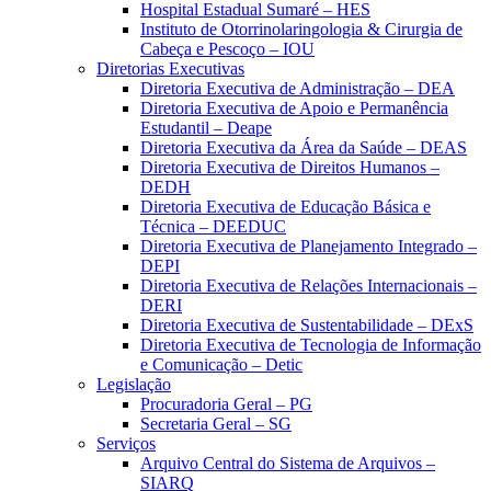
Hospital Estadual Sumaré – HES
Instituto de Otorrinolaringologia & Cirurgia de
Cabeça e Pescoço – IOU
Diretorias Executivas
Diretoria Executiva de Administração – DEA
Diretoria Executiva de Apoio e Permanência
Estudantil – Deape
Diretoria Executiva da Área da Saúde – DEAS
Diretoria Executiva de Direitos Humanos –
DEDH
Diretoria Executiva de Educação Básica e
Técnica – DEEDUC
Diretoria Executiva de Planejamento Integrado –
DEPI
Diretoria Executiva de Relações Internacionais –
DERI
Diretoria Executiva de Sustentabilidade – DExS
Diretoria Executiva de Tecnologia de Informação
e Comunicação – Detic
Legislação
Procuradoria Geral – PG
Secretaria Geral – SG
Serviços
Arquivo Central do Sistema de Arquivos –
SIARQ