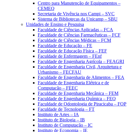
Centro para Manutenção de Equipamentos –
CEMEQ
Secretaria de Vivência nos Campi – SVC
Sistema de Bibliotecas da Unicamp – SBU
Unidades de Ensino e Pesquisa
Faculdade de Ciências Aplicadas – FCA
Faculdade de Ciências Farmacêuticas – FCF
Faculdade de Ciências Médicas – FCM
Faculdade de Educação – FE
Faculdade de Educação Física – FEF
Faculdade de Enfermagem – FEnf
Faculdade de Engenharia Agrícola – FEAGRI
Faculdade de Engenharia Civil, Arquitetura e
Urbanismo – FECFAU
Faculdade de Engenharia de Alimentos – FEA
Faculdade de Engenharia Elétrica e de
Computação – FEEC
Faculdade de Engenharia Mecânica – FEM
Faculdade de Engenharia Química – FEQ
Faculdade de Odontologia de Piracicaba – FOP
Faculdade de Tecnologia – FT
Instituto de Artes – IA
Instituto de Biologia – IB
Instituto de Computação – IC
Instituto de Economia – IE