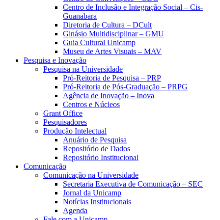
Centro de Inclusão e Integração Social – Cis-
Guanabara
Diretoria de Cultura – DCult
Ginásio Multidisciplinar – GMU
Guia Cultural Unicamp
Museu de Artes Visuais – MAV
Pesquisa e Inovação
Pesquisa na Universidade
Pró-Reitoria de Pesquisa – PRP
Pró-Reitoria de Pós-Graduação – PRPG
Agência de Inovação – Inova
Centros e Núcleos
Grant Office
Pesquisadores
Produção Intelectual
Anuário de Pesquisa
Repositório de Dados
Repositório Institucional
Comunicação
Comunicação na Universidade
Secretaria Executiva de Comunicação – SEC
Jornal da Unicamp
Notícias Institucionais
Agenda
Fale com a Unicamp