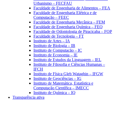
Urbanismo – FECFAU
Faculdade de Engenharia de Alimentos – FEA
Faculdade de Engenharia Elétrica e de
Computação – FEEC
Faculdade de Engenharia Mecânica – FEM
Faculdade de Engenharia Química – FEQ
Faculdade de Odontologia de Piracicaba – FOP
Faculdade de Tecnologia – FT
Instituto de Artes – IA
Instituto de Biologia – IB
Instituto de Computação – IC
Instituto de Economia – IE
Instituto de Estudos da Linguagem – IEL
Instituto de Filosofia e Ciências Humanas –
IFCH
Instituto de Física Gleb Wataghin – IFGW
Instituto de Geociências – IG
Instituto de Matemática, Estatística e
Computação Científica – IMECC
Instituto de Química – IQ
Transparência ativa
Aumentar fonte