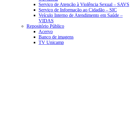
Serviço de Atenção à Violência Sexual – SAVS
Serviço de Informação ao Cidadão – SIC
Veículo Interno de Atendimento em Saúde –
VIDAS
Repositório Público
Acervo
Banco de imagens
TV Unicamp
Link para o Facebook
Link para o Linkedin