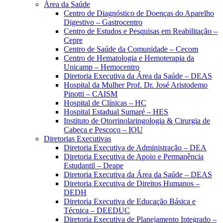
Área da Saúde
Centro de Diagnóstico de Doenças do Aparelho
Digestivo – Gastrocentro
Centro de Estudos e Pesquisas em Reabilitação –
Cepre
Centro de Saúde da Comunidade – Cecom
Centro de Hematologia e Hemoterapia da
Unicamp – Hemocentro
Diretoria Executiva da Área da Saúde – DEAS
Hospital da Mulher Prof. Dr. José Aristodemo
Pinotti – CAISM
Hospital de Clínicas – HC
Hospital Estadual Sumaré – HES
Instituto de Otorrinolaringologia & Cirurgia de
Cabeça e Pescoço – IOU
Diretorias Executivas
Diretoria Executiva de Administração – DEA
Diretoria Executiva de Apoio e Permanência
Estudantil – Deape
Diretoria Executiva da Área da Saúde – DEAS
Diretoria Executiva de Direitos Humanos –
DEDH
Diretoria Executiva de Educação Básica e
Técnica – DEEDUC
Diretoria Executiva de Planejamento Integrado –