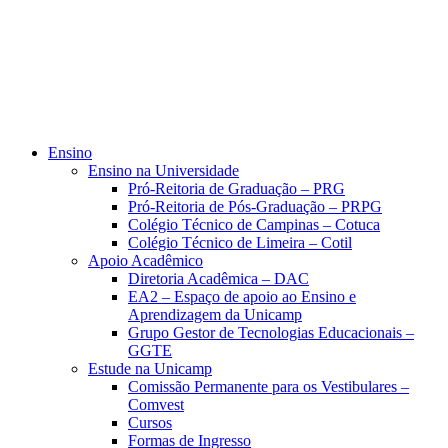
Ensino
Ensino na Universidade
Pró-Reitoria de Graduação – PRG
Pró-Reitoria de Pós-Graduação – PRPG
Colégio Técnico de Campinas – Cotuca
Colégio Técnico de Limeira – Cotil
Apoio Acadêmico
Diretoria Acadêmica – DAC
EA2 – Espaço de apoio ao Ensino e
Aprendizagem da Unicamp
Grupo Gestor de Tecnologias Educacionais –
GGTE
Estude na Unicamp
Comissão Permanente para os Vestibulares –
Comvest
Cursos
Formas de Ingresso