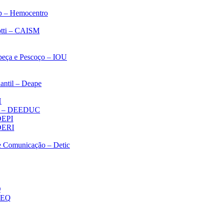
p – Hemocentro
notti – CAISM
abeça e Pescoço – IOU
antil – Deape
H
ica – DEEDUC
 DEPI
 DERI
 e Comunicação – Detic
Q
MEQ