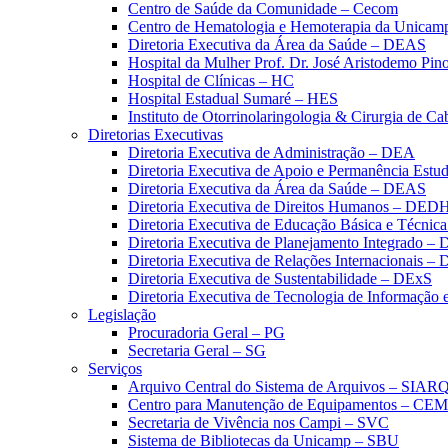
Centro de Saúde da Comunidade – Cecom
Centro de Hematologia e Hemoterapia da Unicam
Diretoria Executiva da Área da Saúde – DEAS
Hospital da Mulher Prof. Dr. José Aristodemo Pi
Hospital de Clínicas – HC
Hospital Estadual Sumaré – HES
Instituto de Otorrinolaringologia & Cirurgia de C
Diretorias Executivas
Diretoria Executiva de Administração – DEA
Diretoria Executiva de Apoio e Permanência Estud
Diretoria Executiva da Área da Saúde – DEAS
Diretoria Executiva de Direitos Humanos – DED
Diretoria Executiva de Educação Básica e Técn
Diretoria Executiva de Planejamento Integrado –
Diretoria Executiva de Relações Internacionais –
Diretoria Executiva de Sustentabilidade – DExS
Diretoria Executiva de Tecnologia de Informação
Legislação
Procuradoria Geral – PG
Secretaria Geral – SG
Serviços
Arquivo Central do Sistema de Arquivos – SIAR
Centro para Manutenção de Equipamentos – CE
Secretaria de Vivência nos Campi – SVC
Sistema de Bibliotecas da Unicamp – SBU