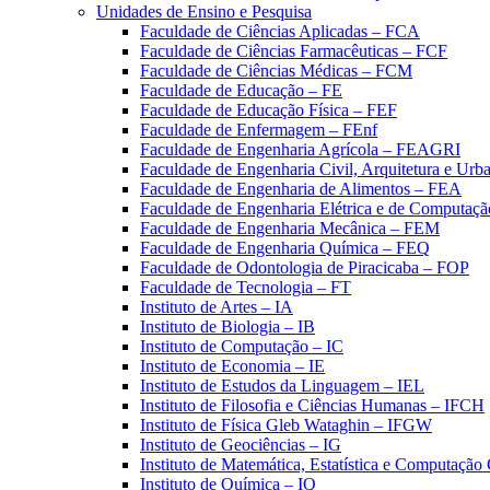
Unidades de Ensino e Pesquisa
Faculdade de Ciências Aplicadas – FCA
Faculdade de Ciências Farmacêuticas – FCF
Faculdade de Ciências Médicas – FCM
Faculdade de Educação – FE
Faculdade de Educação Física – FEF
Faculdade de Enfermagem – FEnf
Faculdade de Engenharia Agrícola – FEAGRI
Faculdade de Engenharia Civil, Arquitetura e U
Faculdade de Engenharia de Alimentos – FEA
Faculdade de Engenharia Elétrica e de Computaç
Faculdade de Engenharia Mecânica – FEM
Faculdade de Engenharia Química – FEQ
Faculdade de Odontologia de Piracicaba – FOP
Faculdade de Tecnologia – FT
Instituto de Artes – IA
Instituto de Biologia – IB
Instituto de Computação – IC
Instituto de Economia – IE
Instituto de Estudos da Linguagem – IEL
Instituto de Filosofia e Ciências Humanas – IFCH
Instituto de Física Gleb Wataghin – IFGW
Instituto de Geociências – IG
Instituto de Matemática, Estatística e Computaçã
Instituto de Química – IQ