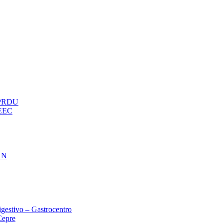
– PRDU
oEEC
AN
gestivo – Gastrocentro
Cepre