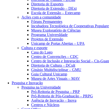
Diretoria de Esportes
Diretoria de Extensão – DExt
Escola de Extensão – Extecamp
Ações com a comunidade
Fóruns Permanentes
Incubadora Tecnológica de Cooperativas Popular
Museu Exploratório de Ciências
Programa UniversIdade
Projetos de Extensão
Unicamp de Portas Abertas – UPA
Cultura e esporte
Casa do Lago
Centro de Convenções – CDC
Centro de Inclusão e Integração Social – Cis-Gua
Diretoria de Cultura – DCult
Ginásio Multidisciplinar – GMU
Guia Cultural Unicamp
Museu de Artes Visuais – MAV
Pesquisa e Inovação
Pesquisa na Universidade
Pró-Reitoria de Pesquisa – PRP
Pró-Reitoria de Pós-Graduação – PRPG
Agência de Inovação – Inova
Centros e Núcleos