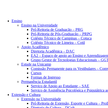
Ensino
Ensino na Universidade
Pró-Reitoria de Graduação – PRG
Pró-Reitoria de Pós-Graduação – PRPG
Colégio Técnico de Campinas – Cotuca
Colégio Técnico de Limeira – Cotil
Apoio Acadêmico
Diretoria Acadêmica – DAC
EA2 – Espaço de apoio ao Ensino e Aprendizage
Grupo Gestor de Tecnologias Educacionais – GG
Estude na Unicamp
Comissão Permanente para os Vestibulares – Com
Cursos
Formas de Ingresso
Permanência Estudantil
Serviço de Apoio ao Estudante – SAE
Serviço de Assistência Psicológica e Psiquiátrica
Extensão e Cultura
Extensão na Universidade
Pró-Reitoria de Extensão, Esporte e Cultura – Pr
Diretoria de Cultura – DCult