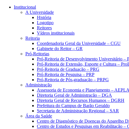
Conteúdo principal
Menu principal
Rodapé
Institucional
A Universidade
História
Logotipo
Reitores
Vídeos institucionais
Reitoria
Coordenadoria Geral da Universidade – CGU
Gabinete do Reitor – GR
Pró-Reitorias
Pró-Reitoria de Desenvolvimento Universitário 
Pró-Reitoria de Extensão, Esporte e Cultura – Pr
Pró-Reitoria de Graduação – PRG
Pró-Reitoria de Pesquisa – PRP
Pró-Reitoria de Pós-graduação – PRPG
Administração
Assessoria de Economia e Planejamento – AEPL
Diretoria Geral de Administração – DGA
Diretoria Geral de Recursos Humanos – DGRH
Prefeitura do Campus de Barão Geraldo
Secretaria de Administração Regional – SAR
Área da Saúde
Centro de Diagnóstico de Doenças do Aparelho Di
Centro de Estudos e Pesquisas em Reabilitação – 