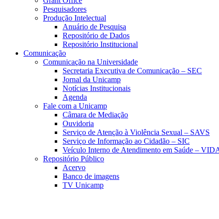
Grant Office
Pesquisadores
Produção Intelectual
Anuário de Pesquisa
Repositório de Dados
Repositório Institucional
Comunicação
Comunicação na Universidade
Secretaria Executiva de Comunicação – SEC
Jornal da Unicamp
Notícias Institucionais
Agenda
Fale com a Unicamp
Câmara de Mediação
Ouvidoria
Serviço de Atenção à Violência Sexual – SAVS
Serviço de Informação ao Cidadão – SIC
Veículo Interno de Atendimento em Saúde – VID
Repositório Público
Acervo
Banco de imagens
TV Unicamp
Link para o Faceboo