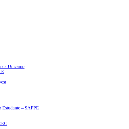
m da Unicamp
TE
vest
 ao Estudante – SAPPE
oEEC