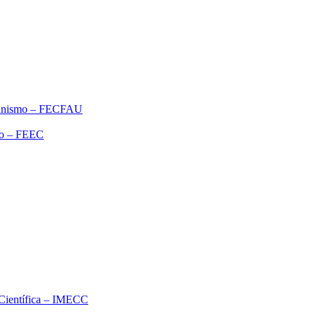
rbanismo – FECFAU
ão – FEEC
o Científica – IMECC