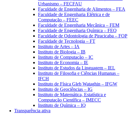
Urbanismo – FECFAU
Faculdade de Engenharia de Alimentos – FEA
Faculdade de Engenharia Elétrica e de
Computação – FEEC
Faculdade de Engenharia Mecânica – FEM
Faculdade de Engenharia Química – FEQ
Faculdade de Odontologia de Piracicaba – FOP
Faculdade de Tecnologia – FT
Instituto de Artes – IA
Instituto de Biologia – IB
Instituto de Computação – IC
Instituto de Economia – IE
Instituto de Estudos da Linguagem – IEL
Instituto de Filosofia e Ciências Humanas –
IFCH
Instituto de Física Gleb Wataghin – IFGW
Instituto de Geociências – IG
Instituto de Matemática, Estatística e
Computação Científica – IMECC
Instituto de Química – IQ
Transparência ativa
Aumentar fonte