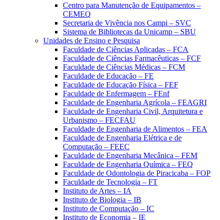
Centro para Manutenção de Equipamentos –
CEMEQ
Secretaria de Vivência nos Campi – SVC
Sistema de Bibliotecas da Unicamp – SBU
Unidades de Ensino e Pesquisa
Faculdade de Ciências Aplicadas – FCA
Faculdade de Ciências Farmacêuticas – FCF
Faculdade de Ciências Médicas – FCM
Faculdade de Educação – FE
Faculdade de Educação Física – FEF
Faculdade de Enfermagem – FEnf
Faculdade de Engenharia Agrícola – FEAGRI
Faculdade de Engenharia Civil, Arquitetura e
Urbanismo – FECFAU
Faculdade de Engenharia de Alimentos – FEA
Faculdade de Engenharia Elétrica e de
Computação – FEEC
Faculdade de Engenharia Mecânica – FEM
Faculdade de Engenharia Química – FEQ
Faculdade de Odontologia de Piracicaba – FOP
Faculdade de Tecnologia – FT
Instituto de Artes – IA
Instituto de Biologia – IB
Instituto de Computação – IC
Instituto de Economia – IE