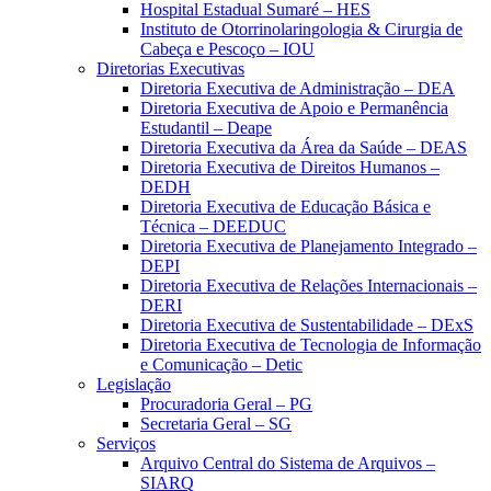
Hospital Estadual Sumaré – HES
Instituto de Otorrinolaringologia & Cirurgia de
Cabeça e Pescoço – IOU
Diretorias Executivas
Diretoria Executiva de Administração – DEA
Diretoria Executiva de Apoio e Permanência
Estudantil – Deape
Diretoria Executiva da Área da Saúde – DEAS
Diretoria Executiva de Direitos Humanos –
DEDH
Diretoria Executiva de Educação Básica e
Técnica – DEEDUC
Diretoria Executiva de Planejamento Integrado –
DEPI
Diretoria Executiva de Relações Internacionais –
DERI
Diretoria Executiva de Sustentabilidade – DExS
Diretoria Executiva de Tecnologia de Informação
e Comunicação – Detic
Legislação
Procuradoria Geral – PG
Secretaria Geral – SG
Serviços
Arquivo Central do Sistema de Arquivos –
SIARQ