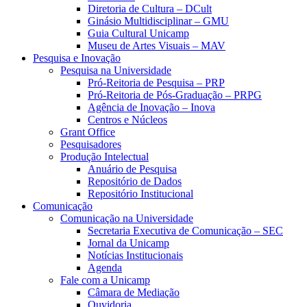
Diretoria de Cultura – DCult
Ginásio Multidisciplinar – GMU
Guia Cultural Unicamp
Museu de Artes Visuais – MAV
Pesquisa e Inovação
Pesquisa na Universidade
Pró-Reitoria de Pesquisa – PRP
Pró-Reitoria de Pós-Graduação – PRPG
Agência de Inovação – Inova
Centros e Núcleos
Grant Office
Pesquisadores
Produção Intelectual
Anuário de Pesquisa
Repositório de Dados
Repositório Institucional
Comunicação
Comunicação na Universidade
Secretaria Executiva de Comunicação – SEC
Jornal da Unicamp
Notícias Institucionais
Agenda
Fale com a Unicamp
Câmara de Mediação
Ouvidoria