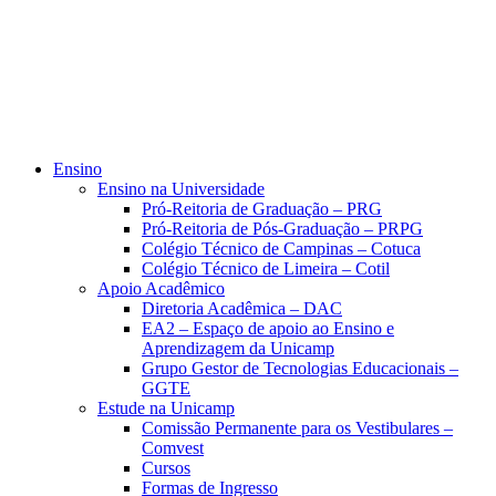
Ensino
Ensino na Universidade
Pró-Reitoria de Graduação – PRG
Pró-Reitoria de Pós-Graduação – PRPG
Colégio Técnico de Campinas – Cotuca
Colégio Técnico de Limeira – Cotil
Apoio Acadêmico
Diretoria Acadêmica – DAC
EA2 – Espaço de apoio ao Ensino e
Aprendizagem da Unicamp
Grupo Gestor de Tecnologias Educacionais –
GGTE
Estude na Unicamp
Comissão Permanente para os Vestibulares –
Comvest
Cursos
Formas de Ingresso