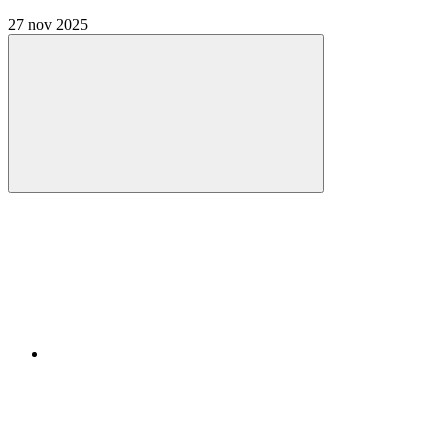
27 nov 2025
Compartilhar
Compartilhar po
Compartilhar n