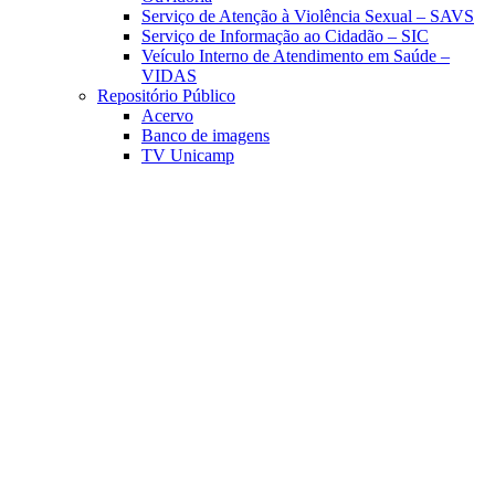
Serviço de Atenção à Violência Sexual – SAVS
Serviço de Informação ao Cidadão – SIC
Veículo Interno de Atendimento em Saúde –
VIDAS
Repositório Público
Acervo
Banco de imagens
TV Unicamp
Link para o Facebook
Link para o Linkedin