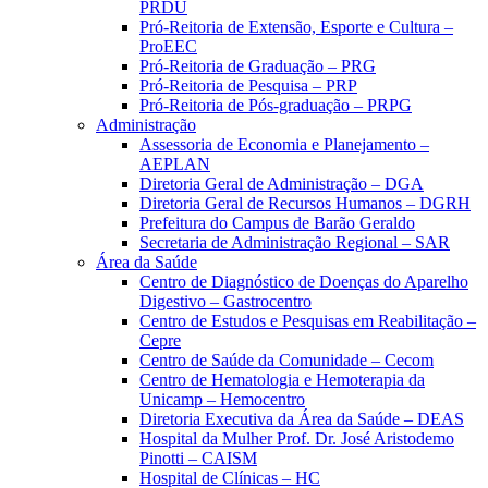
PRDU
Pró-Reitoria de Extensão, Esporte e Cultura –
ProEEC
Pró-Reitoria de Graduação – PRG
Pró-Reitoria de Pesquisa – PRP
Pró-Reitoria de Pós-graduação – PRPG
Administração
Assessoria de Economia e Planejamento –
AEPLAN
Diretoria Geral de Administração – DGA
Diretoria Geral de Recursos Humanos – DGRH
Prefeitura do Campus de Barão Geraldo
Secretaria de Administração Regional – SAR
Área da Saúde
Centro de Diagnóstico de Doenças do Aparelho
Digestivo – Gastrocentro
Centro de Estudos e Pesquisas em Reabilitação –
Cepre
Centro de Saúde da Comunidade – Cecom
Centro de Hematologia e Hemoterapia da
Unicamp – Hemocentro
Diretoria Executiva da Área da Saúde – DEAS
Hospital da Mulher Prof. Dr. José Aristodemo
Pinotti – CAISM
Hospital de Clínicas – HC