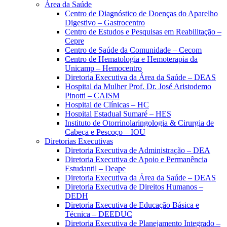
Área da Saúde
Centro de Diagnóstico de Doenças do Aparelho
Digestivo – Gastrocentro
Centro de Estudos e Pesquisas em Reabilitação –
Cepre
Centro de Saúde da Comunidade – Cecom
Centro de Hematologia e Hemoterapia da
Unicamp – Hemocentro
Diretoria Executiva da Área da Saúde – DEAS
Hospital da Mulher Prof. Dr. José Aristodemo
Pinotti – CAISM
Hospital de Clínicas – HC
Hospital Estadual Sumaré – HES
Instituto de Otorrinolaringologia & Cirurgia de
Cabeça e Pescoço – IOU
Diretorias Executivas
Diretoria Executiva de Administração – DEA
Diretoria Executiva de Apoio e Permanência
Estudantil – Deape
Diretoria Executiva da Área da Saúde – DEAS
Diretoria Executiva de Direitos Humanos –
DEDH
Diretoria Executiva de Educação Básica e
Técnica – DEEDUC
Diretoria Executiva de Planejamento Integrado –