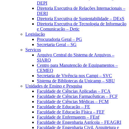
DEPI
Diretoria Executiva de Relações Internacionais –
DERI
Diretoria Executiva de Sustentabilidade – DExS
Diretoria Executiva de Tecnologia de Informação
e Comunicação – Detic
Legislação
Procuradoria Geral – PG
Secretaria Geral – SG
Serviços
Arquivo Central do Sistema de Arquivos –
SIARQ
Centro para Manutenção de Equipamentos –
CEMEQ
Secretaria de Vivência nos Campi – SVC
Sistema de Bibliotecas da Unicamp – SBU
Unidades de Ensino e Pesquisa
Faculdade de Ciências Aplicadas – FCA
Faculdade de Ciências Farmacêuticas – FCF
Faculdade de Ciências Médicas – FCM
Faculdade de Educação – FE
Faculdade de Educação Física – FEF
Faculdade de Enfermagem – FEnf
Faculdade de Engenharia Agrícola – FEAGRI
Faculdade de Engenharia Civil, Arquitetura e