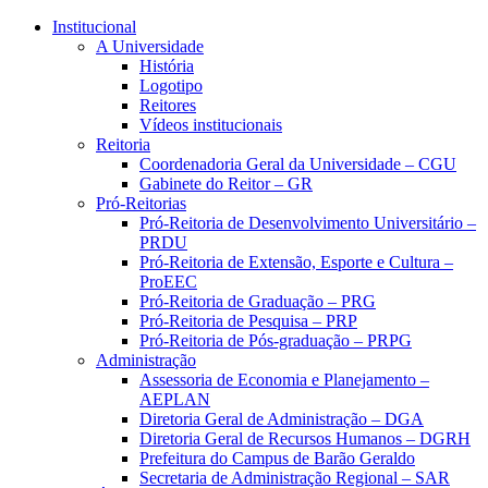
Conteúdo principal
Menu principal
Rodapé
Institucional
A Universidade
História
Logotipo
Reitores
Vídeos institucionais
Reitoria
Coordenadoria Geral da Universidade – CGU
Gabinete do Reitor – GR
Pró-Reitorias
Pró-Reitoria de Desenvolvimento Universitário –
PRDU
Pró-Reitoria de Extensão, Esporte e Cultura –
ProEEC
Pró-Reitoria de Graduação – PRG
Pró-Reitoria de Pesquisa – PRP
Pró-Reitoria de Pós-graduação – PRPG
Administração
Assessoria de Economia e Planejamento –
AEPLAN
Diretoria Geral de Administração – DGA
Diretoria Geral de Recursos Humanos – DGRH
Prefeitura do Campus de Barão Geraldo
Secretaria de Administração Regional – SAR