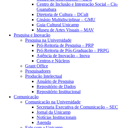
Centro de Inclusão e Integração Social – Cis-
Guanabara
Diretoria de Cultura – DCult
Ginásio Multidisciplinar – GMU
Guia Cultural Unicamp
Museu de Artes Visuais – MAV
Pesquisa e Inovação
Pesquisa na Universidade
Pró-Reitoria de Pesquisa – PRP
Pró-Reitoria de Pós-Graduação – PRPG
Agência de Inovação – Inova
Centros e Núcleos
Grant Office
Pesquisadores
Produção Intelectual
Anuário de Pesquisa
Repositório de Dados
Repositório Institucional
Comunicação
Comunicação na Universidade
Secretaria Executiva de Comunicação – SEC
Jornal da Unicamp
Notícias Institucionais
Agenda
Fale com a Unicamp