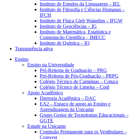
Instituto de Estudos da Linguagem – IEL
Instituto de Filosofia e Ciências Humanas –
IFCH
Instituto de Física Gleb Wataghin – IFGW
Instituto de Geociências – IG
Instituto de Matemática, Estatística e
Computação Científica – IMECC
Instituto de Química – IQ
Transparência ativa
Ensino
Ensino na Universidade
Pró-Reitoria de Graduação – PRG
Pró-Reitoria de Pós-Graduação – PRPG
Colégio Técnico de Campinas – Cotuca
Colégio Técnico de Limeira – Cotil
Apoio Acadêmico
Diretoria Acadêmica – DAC
EA2 – Espaço de apoio ao Ensino e
Aprendizagem da Unicamp
Grupo Gestor de Tecnologias Educacionais –
GGTE
Estude na Unicamp
Comissão Permanente para os Vestibulares –
Comvest