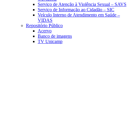
Serviço de Atenção à Violência Sexual – SAVS
Serviço de Informação ao Cidadão – SIC
Veículo Interno de Atendimento em Saúde –
VIDAS
Repositório Público
Acervo
Banco de imagens
TV Unicamp
Link para o Facebook
Link para o Linkedin