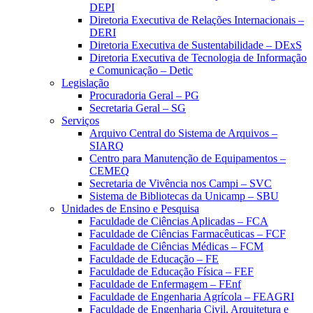
DEPI
Diretoria Executiva de Relações Internacionais –
DERI
Diretoria Executiva de Sustentabilidade – DExS
Diretoria Executiva de Tecnologia de Informação
e Comunicação – Detic
Legislação
Procuradoria Geral – PG
Secretaria Geral – SG
Serviços
Arquivo Central do Sistema de Arquivos –
SIARQ
Centro para Manutenção de Equipamentos –
CEMEQ
Secretaria de Vivência nos Campi – SVC
Sistema de Bibliotecas da Unicamp – SBU
Unidades de Ensino e Pesquisa
Faculdade de Ciências Aplicadas – FCA
Faculdade de Ciências Farmacêuticas – FCF
Faculdade de Ciências Médicas – FCM
Faculdade de Educação – FE
Faculdade de Educação Física – FEF
Faculdade de Enfermagem – FEnf
Faculdade de Engenharia Agrícola – FEAGRI
Faculdade de Engenharia Civil, Arquitetura e