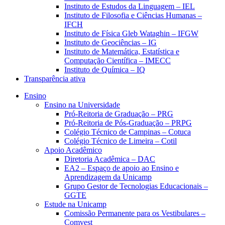
Instituto de Estudos da Linguagem – IEL
Instituto de Filosofia e Ciências Humanas –
IFCH
Instituto de Física Gleb Wataghin – IFGW
Instituto de Geociências – IG
Instituto de Matemática, Estatística e
Computação Científica – IMECC
Instituto de Química – IQ
Transparência ativa
Ensino
Ensino na Universidade
Pró-Reitoria de Graduação – PRG
Pró-Reitoria de Pós-Graduação – PRPG
Colégio Técnico de Campinas – Cotuca
Colégio Técnico de Limeira – Cotil
Apoio Acadêmico
Diretoria Acadêmica – DAC
EA2 – Espaço de apoio ao Ensino e
Aprendizagem da Unicamp
Grupo Gestor de Tecnologias Educacionais –
GGTE
Estude na Unicamp
Comissão Permanente para os Vestibulares –
Comvest