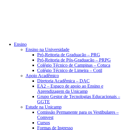
Ensino
Ensino na Universidade
Pró-Reitoria de Graduação – PRG
Pró-Reitoria de Pós-Graduação – PRPG
Colégio Técnico de Campinas – Cotuca
Colégio Técnico de Limeira – Cotil
Apoio Acadêmico
Diretoria Acadêmica – DAC
EA2 – Espaço de apoio ao Ensino e
Aprendizagem da Unicamp
Grupo Gestor de Tecnologias Educacionais –
GGTE
Estude na Unicamp
Comissão Permanente para os Vestibulares –
Comvest
Cursos
Formas de Ingresso