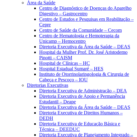
Área da Saúde
Centro de Diagnóstico de Doenças do Aparelho
Digestivo – Gastrocentro
Centro de Estudos e Pesquisas em Reabilitação –
Cepre
Centro de Saúde da Comunidade – Cecom
Centro de Hematologia e Hemoterapia da
Unicamp – Hemocentro
Diretoria Executiva da Área da Saúde – DEAS
Hospital da Mulher Prof. Dr. José Aristodemo
Pinotti – CAISM
Hospital de Clínicas – HC
Hospital Estadual Sumaré – HES
Instituto de Otorrinolaringologia & Cirurgia de
Cabeça e Pescoço – IOU
Diretorias Executivas
Diretoria Executiva de Administração – DEA
Diretoria Executiva de Apoio e Permanência
Estudantil – Deape
Diretoria Executiva da Área da Saúde – DEAS
Diretoria Executiva de Direitos Humanos –
DEDH
Diretoria Executiva de Educação Básica e
Técnica – DEEDUC
Diretoria Executiva de Planejamento Integrado –