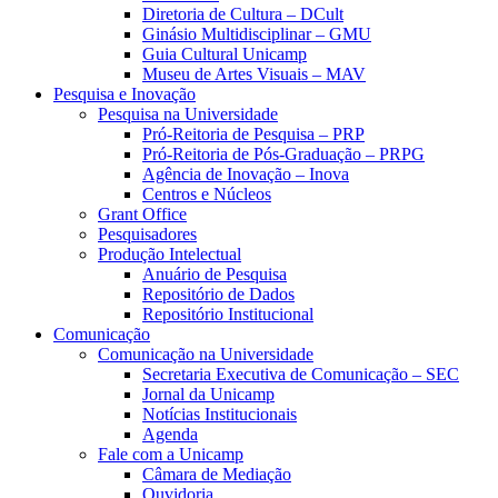
Diretoria de Cultura – DCult
Ginásio Multidisciplinar – GMU
Guia Cultural Unicamp
Museu de Artes Visuais – MAV
Pesquisa e Inovação
Pesquisa na Universidade
Pró-Reitoria de Pesquisa – PRP
Pró-Reitoria de Pós-Graduação – PRPG
Agência de Inovação – Inova
Centros e Núcleos
Grant Office
Pesquisadores
Produção Intelectual
Anuário de Pesquisa
Repositório de Dados
Repositório Institucional
Comunicação
Comunicação na Universidade
Secretaria Executiva de Comunicação – SEC
Jornal da Unicamp
Notícias Institucionais
Agenda
Fale com a Unicamp
Câmara de Mediação
Ouvidoria