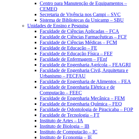
Centro para Manutenção de Equipamentos –
CEMEQ
Secretaria de Vivência nos Campi – SVC
Sistema de Bibliotecas da Unicamp – SBU
Unidades de Ensino e Pesquisa
Faculdade de Ciências Aplicadas – FCA
Faculdade de Ciências Farmacêuticas – FCF
Faculdade de Ciências Médicas – FCM
Faculdade de Educação – FE
Faculdade de Educação Física – FEF
Faculdade de Enfermagem – FEnf
Faculdade de Engenharia Agrícola – FEAGRI
Faculdade de Engenharia Civil, Arquitetura e
Urbanismo – FECFAU
Faculdade de Engenharia de Alimentos – FEA
Faculdade de Engenharia Elétrica e de
Computação – FEEC
Faculdade de Engenharia Mecânica – FEM
Faculdade de Engenharia Química – FEQ
Faculdade de Odontologia de Piracicaba – FOP
Faculdade de Tecnologia – FT
Instituto de Artes – IA
Instituto de Biologia – IB
Instituto de Computação – IC
Instituto de Economia – IE