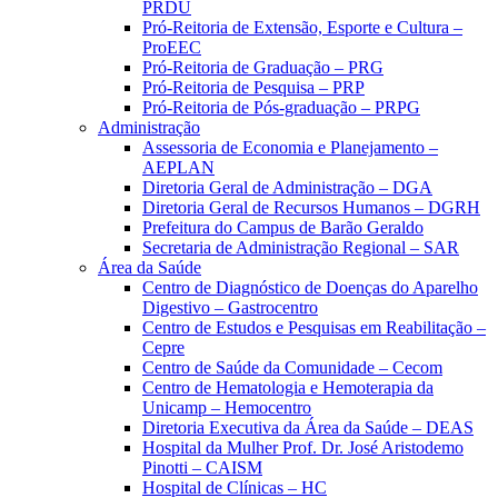
PRDU
Pró-Reitoria de Extensão, Esporte e Cultura –
ProEEC
Pró-Reitoria de Graduação – PRG
Pró-Reitoria de Pesquisa – PRP
Pró-Reitoria de Pós-graduação – PRPG
Administração
Assessoria de Economia e Planejamento –
AEPLAN
Diretoria Geral de Administração – DGA
Diretoria Geral de Recursos Humanos – DGRH
Prefeitura do Campus de Barão Geraldo
Secretaria de Administração Regional – SAR
Área da Saúde
Centro de Diagnóstico de Doenças do Aparelho
Digestivo – Gastrocentro
Centro de Estudos e Pesquisas em Reabilitação –
Cepre
Centro de Saúde da Comunidade – Cecom
Centro de Hematologia e Hemoterapia da
Unicamp – Hemocentro
Diretoria Executiva da Área da Saúde – DEAS
Hospital da Mulher Prof. Dr. José Aristodemo
Pinotti – CAISM
Hospital de Clínicas – HC