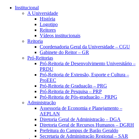
Conteúdo principal
Menu principal
Rodapé
Institucional
A Universidade
História
Logotipo
Reitores
Vídeos institucionais
Reitoria
Coordenadoria Geral da Universidade – CGU
Gabinete do Reitor – GR
Pró-Reitorias
Pró-Reitoria de Desenvolvimento Universitário –
PRDU
Pró-Reitoria de Extensão, Esporte e Cultura –
ProEEC
Pró-Reitoria de Graduação – PRG
Pró-Reitoria de Pesquisa – PRP
Pró-Reitoria de Pós-graduação – PRPG
Administração
Assessoria de Economia e Planejamento –
AEPLAN
Diretoria Geral de Administração – DGA
Diretoria Geral de Recursos Humanos – DGRH
Prefeitura do Campus de Barão Geraldo
Secretaria de Administração Regional – SAR