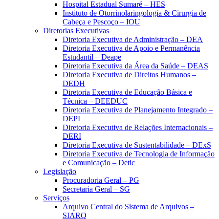
Hospital Estadual Sumaré – HES
Instituto de Otorrinolaringologia & Cirurgia de
Cabeça e Pescoço – IOU
Diretorias Executivas
Diretoria Executiva de Administração – DEA
Diretoria Executiva de Apoio e Permanência
Estudantil – Deape
Diretoria Executiva da Área da Saúde – DEAS
Diretoria Executiva de Direitos Humanos –
DEDH
Diretoria Executiva de Educação Básica e
Técnica – DEEDUC
Diretoria Executiva de Planejamento Integrado –
DEPI
Diretoria Executiva de Relações Internacionais –
DERI
Diretoria Executiva de Sustentabilidade – DExS
Diretoria Executiva de Tecnologia de Informação
e Comunicação – Detic
Legislação
Procuradoria Geral – PG
Secretaria Geral – SG
Serviços
Arquivo Central do Sistema de Arquivos –
SIARQ