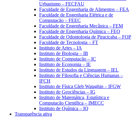
Urbanismo – FECFAU
Faculdade de Engenharia de Alimentos – FEA
Faculdade de Engenharia Elétrica e de
Computação – FEEC
Faculdade de Engenharia Mecânica – FEM
Faculdade de Engenharia Química – FEQ
Faculdade de Odontologia de Piracicaba – FOP
Faculdade de Tecnologia – FT
Instituto de Artes – IA
Instituto de Biologia – IB
Instituto de Computação – IC
Instituto de Economia – IE
Instituto de Estudos da Linguagem – IEL
Instituto de Filosofia e Ciências Humanas –
IFCH
Instituto de Física Gleb Wataghin – IFGW
Instituto de Geociências – IG
Instituto de Matemática, Estatística e
Computação Científica – IMECC
Instituto de Química – IQ
Transparência ativa
Aumentar fonte