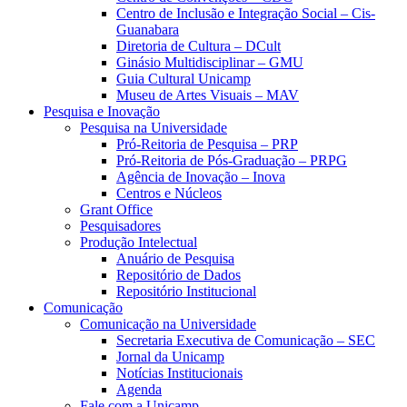
Centro de Inclusão e Integração Social – Cis-
Guanabara
Diretoria de Cultura – DCult
Ginásio Multidisciplinar – GMU
Guia Cultural Unicamp
Museu de Artes Visuais – MAV
Pesquisa e Inovação
Pesquisa na Universidade
Pró-Reitoria de Pesquisa – PRP
Pró-Reitoria de Pós-Graduação – PRPG
Agência de Inovação – Inova
Centros e Núcleos
Grant Office
Pesquisadores
Produção Intelectual
Anuário de Pesquisa
Repositório de Dados
Repositório Institucional
Comunicação
Comunicação na Universidade
Secretaria Executiva de Comunicação – SEC
Jornal da Unicamp
Notícias Institucionais
Agenda
Fale com a Unicamp