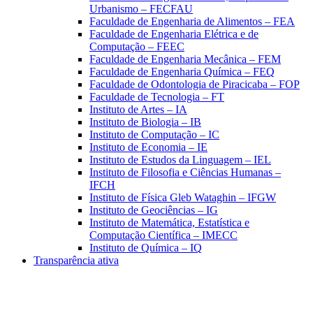
Urbanismo – FECFAU
Faculdade de Engenharia de Alimentos – FEA
Faculdade de Engenharia Elétrica e de
Computação – FEEC
Faculdade de Engenharia Mecânica – FEM
Faculdade de Engenharia Química – FEQ
Faculdade de Odontologia de Piracicaba – FOP
Faculdade de Tecnologia – FT
Instituto de Artes – IA
Instituto de Biologia – IB
Instituto de Computação – IC
Instituto de Economia – IE
Instituto de Estudos da Linguagem – IEL
Instituto de Filosofia e Ciências Humanas –
IFCH
Instituto de Física Gleb Wataghin – IFGW
Instituto de Geociências – IG
Instituto de Matemática, Estatística e
Computação Científica – IMECC
Instituto de Química – IQ
Transparência ativa
Aumentar fonte