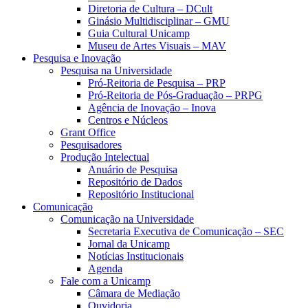
Diretoria de Cultura – DCult
Ginásio Multidisciplinar – GMU
Guia Cultural Unicamp
Museu de Artes Visuais – MAV
Pesquisa e Inovação
Pesquisa na Universidade
Pró-Reitoria de Pesquisa – PRP
Pró-Reitoria de Pós-Graduação – PRPG
Agência de Inovação – Inova
Centros e Núcleos
Grant Office
Pesquisadores
Produção Intelectual
Anuário de Pesquisa
Repositório de Dados
Repositório Institucional
Comunicação
Comunicação na Universidade
Secretaria Executiva de Comunicação – SEC
Jornal da Unicamp
Notícias Institucionais
Agenda
Fale com a Unicamp
Câmara de Mediação
Ouvidoria