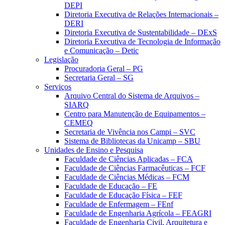
DEPI
Diretoria Executiva de Relações Internacionais –
DERI
Diretoria Executiva de Sustentabilidade – DExS
Diretoria Executiva de Tecnologia de Informação
e Comunicação – Detic
Legislação
Procuradoria Geral – PG
Secretaria Geral – SG
Serviços
Arquivo Central do Sistema de Arquivos –
SIARQ
Centro para Manutenção de Equipamentos –
CEMEQ
Secretaria de Vivência nos Campi – SVC
Sistema de Bibliotecas da Unicamp – SBU
Unidades de Ensino e Pesquisa
Faculdade de Ciências Aplicadas – FCA
Faculdade de Ciências Farmacêuticas – FCF
Faculdade de Ciências Médicas – FCM
Faculdade de Educação – FE
Faculdade de Educação Física – FEF
Faculdade de Enfermagem – FEnf
Faculdade de Engenharia Agrícola – FEAGRI
Faculdade de Engenharia Civil, Arquitetura e