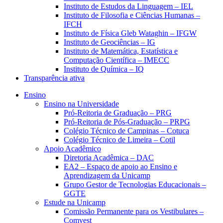
Instituto de Estudos da Linguagem – IEL
Instituto de Filosofia e Ciências Humanas –
IFCH
Instituto de Física Gleb Wataghin – IFGW
Instituto de Geociências – IG
Instituto de Matemática, Estatística e
Computação Científica – IMECC
Instituto de Química – IQ
Transparência ativa
Ensino
Ensino na Universidade
Pró-Reitoria de Graduação – PRG
Pró-Reitoria de Pós-Graduação – PRPG
Colégio Técnico de Campinas – Cotuca
Colégio Técnico de Limeira – Cotil
Apoio Acadêmico
Diretoria Acadêmica – DAC
EA2 – Espaço de apoio ao Ensino e
Aprendizagem da Unicamp
Grupo Gestor de Tecnologias Educacionais –
GGTE
Estude na Unicamp
Comissão Permanente para os Vestibulares –
Comvest