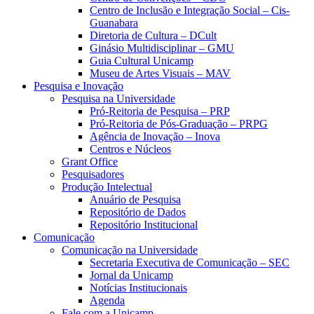
Centro de Inclusão e Integração Social – Cis-
Guanabara
Diretoria de Cultura – DCult
Ginásio Multidisciplinar – GMU
Guia Cultural Unicamp
Museu de Artes Visuais – MAV
Pesquisa e Inovação
Pesquisa na Universidade
Pró-Reitoria de Pesquisa – PRP
Pró-Reitoria de Pós-Graduação – PRPG
Agência de Inovação – Inova
Centros e Núcleos
Grant Office
Pesquisadores
Produção Intelectual
Anuário de Pesquisa
Repositório de Dados
Repositório Institucional
Comunicação
Comunicação na Universidade
Secretaria Executiva de Comunicação – SEC
Jornal da Unicamp
Notícias Institucionais
Agenda
Fale com a Unicamp