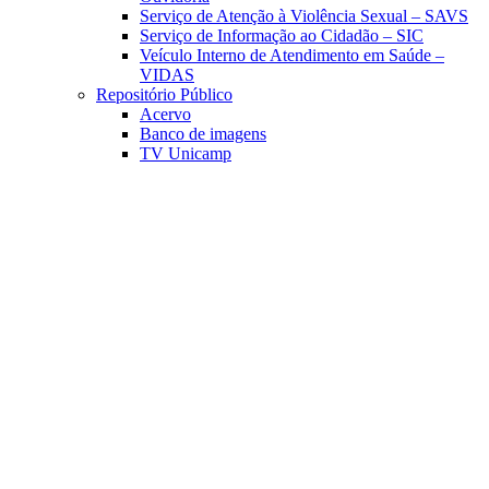
Serviço de Atenção à Violência Sexual – SAVS
Serviço de Informação ao Cidadão – SIC
Veículo Interno de Atendimento em Saúde –
VIDAS
Repositório Público
Acervo
Banco de imagens
TV Unicamp
Link para o Facebook
Link para o Linkedin