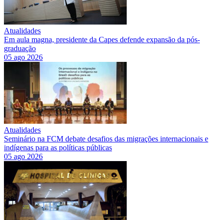
Atualidades
Em aula magna, presidente da Capes defende expansão da pós-
graduação
05 ago 2026
Atualidades
Seminário na FCM debate desafios das migrações internacionais e
indígenas para as políticas públicas
05 ago 2026