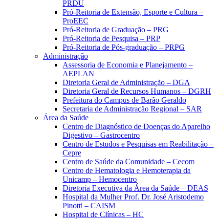
PRDU
Pró-Reitoria de Extensão, Esporte e Cultura –
ProEEC
Pró-Reitoria de Graduação – PRG
Pró-Reitoria de Pesquisa – PRP
Pró-Reitoria de Pós-graduação – PRPG
Administração
Assessoria de Economia e Planejamento –
AEPLAN
Diretoria Geral de Administração – DGA
Diretoria Geral de Recursos Humanos – DGRH
Prefeitura do Campus de Barão Geraldo
Secretaria de Administração Regional – SAR
Área da Saúde
Centro de Diagnóstico de Doenças do Aparelho
Digestivo – Gastrocentro
Centro de Estudos e Pesquisas em Reabilitação –
Cepre
Centro de Saúde da Comunidade – Cecom
Centro de Hematologia e Hemoterapia da
Unicamp – Hemocentro
Diretoria Executiva da Área da Saúde – DEAS
Hospital da Mulher Prof. Dr. José Aristodemo
Pinotti – CAISM
Hospital de Clínicas – HC