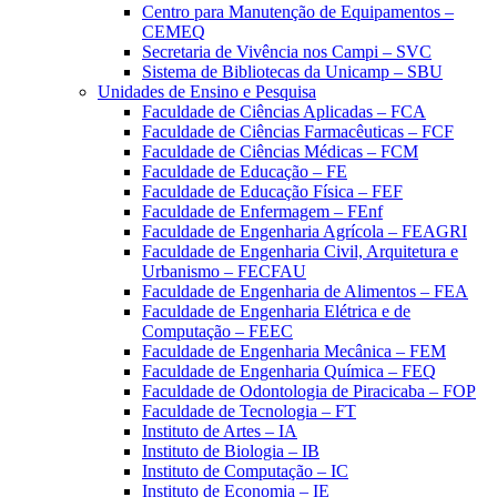
Centro para Manutenção de Equipamentos –
CEMEQ
Secretaria de Vivência nos Campi – SVC
Sistema de Bibliotecas da Unicamp – SBU
Unidades de Ensino e Pesquisa
Faculdade de Ciências Aplicadas – FCA
Faculdade de Ciências Farmacêuticas – FCF
Faculdade de Ciências Médicas – FCM
Faculdade de Educação – FE
Faculdade de Educação Física – FEF
Faculdade de Enfermagem – FEnf
Faculdade de Engenharia Agrícola – FEAGRI
Faculdade de Engenharia Civil, Arquitetura e
Urbanismo – FECFAU
Faculdade de Engenharia de Alimentos – FEA
Faculdade de Engenharia Elétrica e de
Computação – FEEC
Faculdade de Engenharia Mecânica – FEM
Faculdade de Engenharia Química – FEQ
Faculdade de Odontologia de Piracicaba – FOP
Faculdade de Tecnologia – FT
Instituto de Artes – IA
Instituto de Biologia – IB
Instituto de Computação – IC
Instituto de Economia – IE