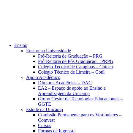
Ensino
Ensino na Universidade
Pró-Reitoria de Graduação – PRG
Pró-Reitoria de Pós-Graduação – PRPG
Colégio Técnico de Campinas – Cotuca
Colégio Técnico de Limeira – Cotil
Apoio Acadêmico
Diretoria Acadêmica – DAC
EA2 – Espaço de apoio ao Ensino e
Aprendizagem da Unicamp
Grupo Gestor de Tecnologias Educacionais –
GGTE
Estude na Unicamp
Comissão Permanente para os Vestibulares –
Comvest
Cursos
Formas de Ingresso