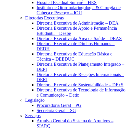
Hospital Estadual Sumaré – HES
Instituto de Otorrinolaringologia & Cirurgia de
Cabeça e Pescoço – IOU
Diretorias Executivas
Diretoria Executiva de Administração – DEA
Diretoria Executiva de Apoio e Permanência
Estudantil – Deape
Diretoria Executiva da Área da Saúde – DEAS
Diretoria Executiva de Direitos Humanos –
DEDH
Diretoria Executiva de Educação Básica e
Técnica – DEEDUC
Diretoria Executiva de Planejamento Integrado –
DEPI
Diretoria Executiva de Relações Internacionais –
DERI
Diretoria Executiva de Sustentabilidade – DExS
Diretoria Executiva de Tecnologia de Informação
e Comunicação – Detic
Legislação
Procuradoria Geral – PG
Secretaria Geral – SG
Serviços
Arquivo Central do Sistema de Arquivos –
SIARQ