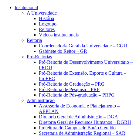
Conteúdo principal
Menu principal
Rodapé
Institucional
A Universidade
História
Logotipo
Reitores
Vídeos institucionais
Reitoria
Coordenadoria Geral da Universidade – CGU
Gabinete do Reitor – GR
Pró-Reitorias
Pró-Reitoria de Desenvolvimento Universitário –
PRDU
Pró-Reitoria de Extensão, Esporte e Cultura –
ProEEC
Pró-Reitoria de Graduação – PRG
Pró-Reitoria de Pesquisa – PRP
Pró-Reitoria de Pós-graduação – PRPG
Administração
Assessoria de Economia e Planejamento –
AEPLAN
Diretoria Geral de Administração – DGA
Diretoria Geral de Recursos Humanos – DGRH
Prefeitura do Campus de Barão Geraldo
Secretaria de Administração Regional – SAR