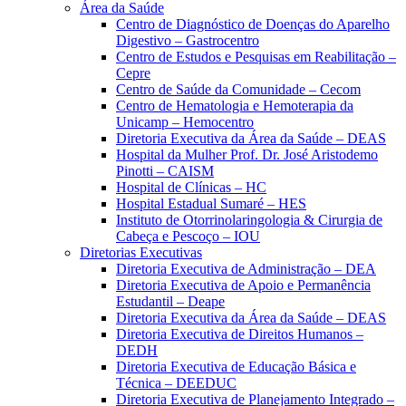
Área da Saúde
Centro de Diagnóstico de Doenças do Aparelho
Digestivo – Gastrocentro
Centro de Estudos e Pesquisas em Reabilitação –
Cepre
Centro de Saúde da Comunidade – Cecom
Centro de Hematologia e Hemoterapia da
Unicamp – Hemocentro
Diretoria Executiva da Área da Saúde – DEAS
Hospital da Mulher Prof. Dr. José Aristodemo
Pinotti – CAISM
Hospital de Clínicas – HC
Hospital Estadual Sumaré – HES
Instituto de Otorrinolaringologia & Cirurgia de
Cabeça e Pescoço – IOU
Diretorias Executivas
Diretoria Executiva de Administração – DEA
Diretoria Executiva de Apoio e Permanência
Estudantil – Deape
Diretoria Executiva da Área da Saúde – DEAS
Diretoria Executiva de Direitos Humanos –
DEDH
Diretoria Executiva de Educação Básica e
Técnica – DEEDUC
Diretoria Executiva de Planejamento Integrado –