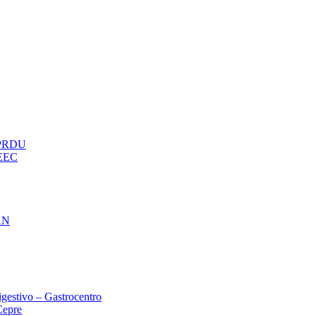
– PRDU
oEEC
AN
gestivo – Gastrocentro
Cepre