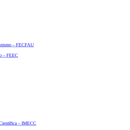
rbanismo – FECFAU
ão – FEEC
o Científica – IMECC