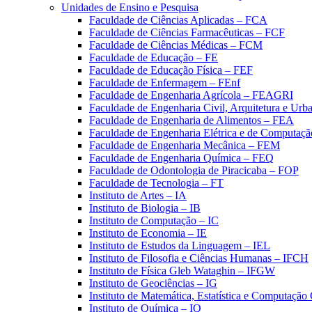
Unidades de Ensino e Pesquisa
Faculdade de Ciências Aplicadas – FCA
Faculdade de Ciências Farmacêuticas – FCF
Faculdade de Ciências Médicas – FCM
Faculdade de Educação – FE
Faculdade de Educação Física – FEF
Faculdade de Enfermagem – FEnf
Faculdade de Engenharia Agrícola – FEAGRI
Faculdade de Engenharia Civil, Arquitetura e U
Faculdade de Engenharia de Alimentos – FEA
Faculdade de Engenharia Elétrica e de Computaç
Faculdade de Engenharia Mecânica – FEM
Faculdade de Engenharia Química – FEQ
Faculdade de Odontologia de Piracicaba – FOP
Faculdade de Tecnologia – FT
Instituto de Artes – IA
Instituto de Biologia – IB
Instituto de Computação – IC
Instituto de Economia – IE
Instituto de Estudos da Linguagem – IEL
Instituto de Filosofia e Ciências Humanas – IFCH
Instituto de Física Gleb Wataghin – IFGW
Instituto de Geociências – IG
Instituto de Matemática, Estatística e Computaçã
Instituto de Química – IQ