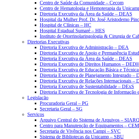
Centro de Saúde da Comunidade – Cecom
Centro de Hematologia e Hemoterapia da Unicam
Diretoria Executiva da Área da Saúde – DEAS
Hospital da Mulher Prof. Dr. José Aristodemo Pi
Hospital de Clínicas – HC
Hospital Estadual Sumaré – HES
Instituto de Otorrinolaringologia & Cirurgia de C
Diretorias Executivas
Diretoria Executiva de Administração – DEA
Diretoria Executiva de Apoio e Permanência Estud
Diretoria Executiva da Área da Saúde – DEAS
Diretoria Executiva de Direitos Humanos – DED
Diretoria Executiva de Educação Básica e Técn
Diretoria Executiva de Planejamento Integrado –
Diretoria Executiva de Relações Internacionais –
Diretoria Executiva de Sustentabilidade – DExS
Diretoria Executiva de Tecnologia de Informação
Legislação
Procuradoria Geral – PG
Secretaria Geral – SG
Serviços
Arquivo Central do Sistema de Arquivos – SIAR
Centro para Manutenção de Equipamentos – CE
Secretaria de Vivência nos Campi – SVC
Sistema de Bibliotecas da Unicamp – SBU