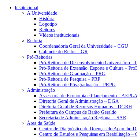
Conteúdo principal
Menu principal
Rodapé
Institucional
A Universidade
História
Logotipo
Reitores
Vídeos institucionais
Reitoria
Coordenadoria Geral da Universidade – CGU
Gabinete do Reitor – GR
Pró-Reitorias
Pró-Reitoria de Desenvolvimento Universitário 
Pró-Reitoria de Extensão, Esporte e Cultura – Pr
Pró-Reitoria de Graduação – PRG
Pró-Reitoria de Pesquisa – PRP
Pró-Reitoria de Pós-graduação – PRPG
Administração
Assessoria de Economia e Planejamento – AEPL
Diretoria Geral de Administração – DGA
Diretoria Geral de Recursos Humanos – DGRH
Prefeitura do Campus de Barão Geraldo
Secretaria de Administração Regional – SAR
Área da Saúde
Centro de Diagnóstico de Doenças do Aparelho Di
Centro de Estudos e Pesquisas em Reabilitação – 