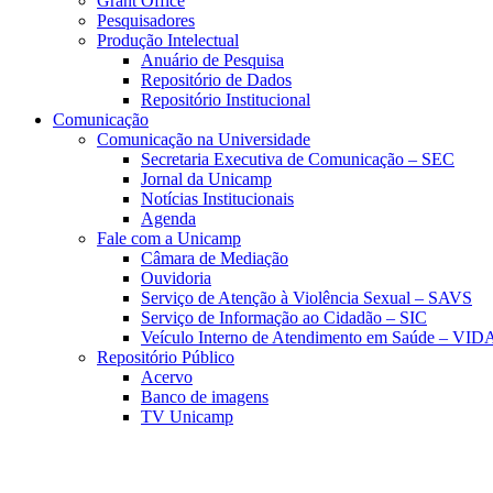
Grant Office
Pesquisadores
Produção Intelectual
Anuário de Pesquisa
Repositório de Dados
Repositório Institucional
Comunicação
Comunicação na Universidade
Secretaria Executiva de Comunicação – SEC
Jornal da Unicamp
Notícias Institucionais
Agenda
Fale com a Unicamp
Câmara de Mediação
Ouvidoria
Serviço de Atenção à Violência Sexual – SAVS
Serviço de Informação ao Cidadão – SIC
Veículo Interno de Atendimento em Saúde – VID
Repositório Público
Acervo
Banco de imagens
TV Unicamp
Link para o Faceboo