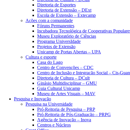
Diretoria de Esportes
Diretoria de Extensão – DExt
Escola de Extensão – Extecamp
Ações com a comunidade
Fóruns Permanentes
Incubadora Tecnológica de Cooperativas Popular
Museu Exploratório de Ciências
Programa UniversIdade
Projetos de Extensão
Unicamp de Portas Abertas – UPA
Cultura e esporte
Casa do Lago
Centro de Convenções – CDC
Centro de Inclusão e Integração Social – Cis-Gua
Diretoria de Cultura – DCult
Ginásio Multidisciplinar – GMU
Guia Cultural Unicamp
Museu de Artes Visuais – MAV
Pesquisa e Inovação
Pesquisa na Universidade
Pró-Reitoria de Pesquisa – PRP
Pró-Reitoria de Pós-Graduação – PRPG
Agência de Inovação – Inova
Centros e Núcleos