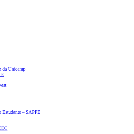
m da Unicamp
TE
vest
 ao Estudante – SAPPE
oEEC