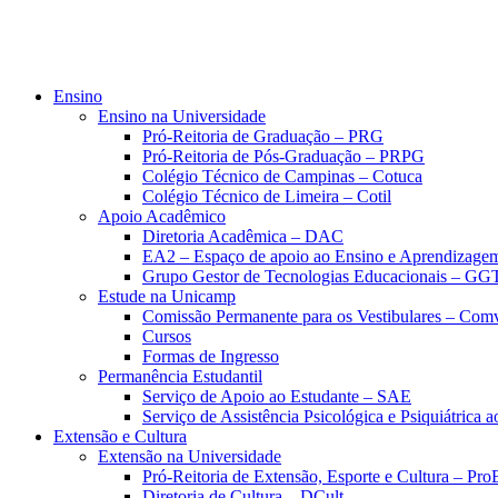
Ensino
Ensino na Universidade
Pró-Reitoria de Graduação – PRG
Pró-Reitoria de Pós-Graduação – PRPG
Colégio Técnico de Campinas – Cotuca
Colégio Técnico de Limeira – Cotil
Apoio Acadêmico
Diretoria Acadêmica – DAC
EA2 – Espaço de apoio ao Ensino e Aprendizage
Grupo Gestor de Tecnologias Educacionais – GG
Estude na Unicamp
Comissão Permanente para os Vestibulares – Com
Cursos
Formas de Ingresso
Permanência Estudantil
Serviço de Apoio ao Estudante – SAE
Serviço de Assistência Psicológica e Psiquiátrica
Extensão e Cultura
Extensão na Universidade
Pró-Reitoria de Extensão, Esporte e Cultura – Pr
Diretoria de Cultura – DCult