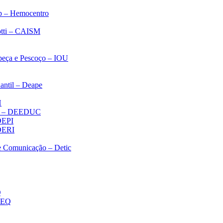
p – Hemocentro
notti – CAISM
abeça e Pescoço – IOU
antil – Deape
H
ica – DEEDUC
 DEPI
 DERI
 e Comunicação – Detic
Q
MEQ