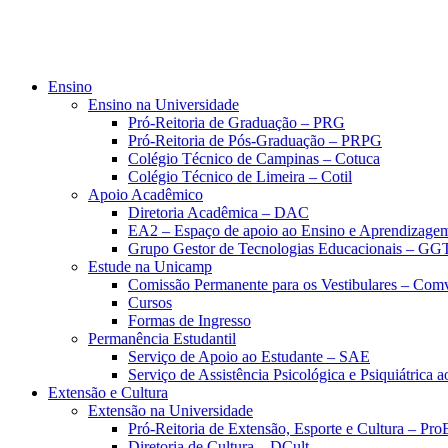
Ensino
Ensino na Universidade
Pró-Reitoria de Graduação – PRG
Pró-Reitoria de Pós-Graduação – PRPG
Colégio Técnico de Campinas – Cotuca
Colégio Técnico de Limeira – Cotil
Apoio Acadêmico
Diretoria Acadêmica – DAC
EA2 – Espaço de apoio ao Ensino e Aprendizage
Grupo Gestor de Tecnologias Educacionais – GG
Estude na Unicamp
Comissão Permanente para os Vestibulares – Com
Cursos
Formas de Ingresso
Permanência Estudantil
Serviço de Apoio ao Estudante – SAE
Serviço de Assistência Psicológica e Psiquiátrica
Extensão e Cultura
Extensão na Universidade
Pró-Reitoria de Extensão, Esporte e Cultura – Pr
Diretoria de Cultura – DCult