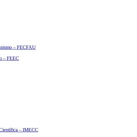
rbanismo – FECFAU
ão – FEEC
o Científica – IMECC