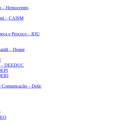
p – Hemocentro
notti – CAISM
abeça e Pescoço – IOU
antil – Deape
H
ica – DEEDUC
 DEPI
 DERI
 e Comunicação – Detic
Q
MEQ