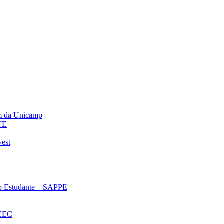
m da Unicamp
TE
vest
 ao Estudante – SAPPE
oEEC