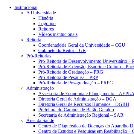
Conteúdo principal
Menu principal
Rodapé
Institucional
A Universidade
História
Logotipo
Reitores
Vídeos institucionais
Reitoria
Coordenadoria Geral da Universidade – CGU
Gabinete do Reitor – GR
Pró-Reitorias
Pró-Reitoria de Desenvolvimento Universitário 
Pró-Reitoria de Extensão, Esporte e Cultura – Pr
Pró-Reitoria de Graduação – PRG
Pró-Reitoria de Pesquisa – PRP
Pró-Reitoria de Pós-graduação – PRPG
Administração
Assessoria de Economia e Planejamento – AEPL
Diretoria Geral de Administração – DGA
Diretoria Geral de Recursos Humanos – DGRH
Prefeitura do Campus de Barão Geraldo
Secretaria de Administração Regional – SAR
Área da Saúde
Centro de Diagnóstico de Doenças do Aparelho Di
Centro de Estudos e Pesquisas em Reabilitação – 