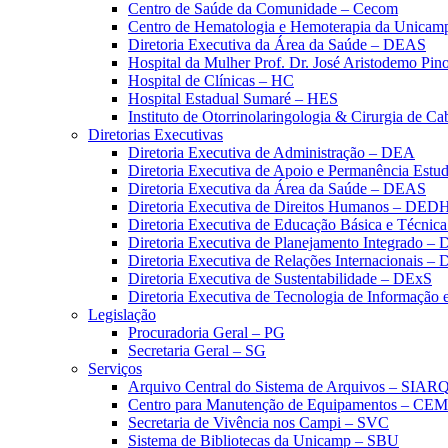
Centro de Saúde da Comunidade – Cecom
Centro de Hematologia e Hemoterapia da Unicam
Diretoria Executiva da Área da Saúde – DEAS
Hospital da Mulher Prof. Dr. José Aristodemo Pi
Hospital de Clínicas – HC
Hospital Estadual Sumaré – HES
Instituto de Otorrinolaringologia & Cirurgia de C
Diretorias Executivas
Diretoria Executiva de Administração – DEA
Diretoria Executiva de Apoio e Permanência Estud
Diretoria Executiva da Área da Saúde – DEAS
Diretoria Executiva de Direitos Humanos – DED
Diretoria Executiva de Educação Básica e Técn
Diretoria Executiva de Planejamento Integrado –
Diretoria Executiva de Relações Internacionais –
Diretoria Executiva de Sustentabilidade – DExS
Diretoria Executiva de Tecnologia de Informação
Legislação
Procuradoria Geral – PG
Secretaria Geral – SG
Serviços
Arquivo Central do Sistema de Arquivos – SIAR
Centro para Manutenção de Equipamentos – CE
Secretaria de Vivência nos Campi – SVC
Sistema de Bibliotecas da Unicamp – SBU