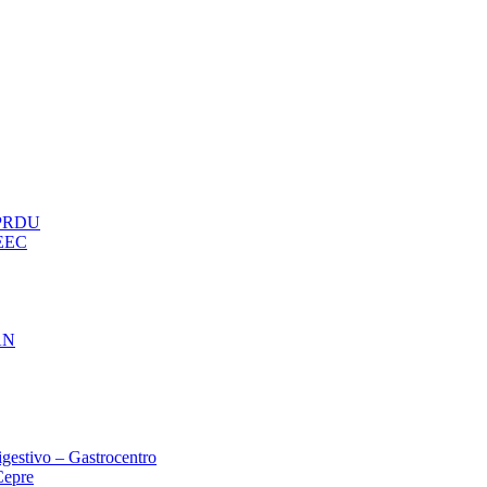
– PRDU
oEEC
AN
gestivo – Gastrocentro
Cepre