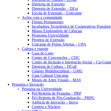
Diretoria de Esportes
Diretoria de Extensão – DExt
Escola de Extensão – Extecamp
Ações com a comunidade
Fóruns Permanentes
Incubadora Tecnológica de Cooperativas Popular
Museu Exploratório de Ciências
Programa UniversIdade
Projetos de Extensão
Unicamp de Portas Abertas – UPA
Cultura e esporte
Casa do Lago
Centro de Convenções – CDC
Centro de Inclusão e Integração Social – Cis-Gua
Diretoria de Cultura – DCult
Ginásio Multidisciplinar – GMU
Guia Cultural Unicamp
Museu de Artes Visuais – MAV
Pesquisa e Inovação
Pesquisa na Universidade
Pró-Reitoria de Pesquisa – PRP
Pró-Reitoria de Pós-Graduação – PRPG
Agência de Inovação – Inova
Centros e Núcleos