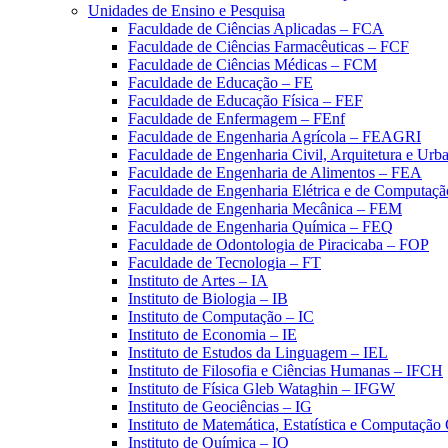
Unidades de Ensino e Pesquisa
Faculdade de Ciências Aplicadas – FCA
Faculdade de Ciências Farmacêuticas – FCF
Faculdade de Ciências Médicas – FCM
Faculdade de Educação – FE
Faculdade de Educação Física – FEF
Faculdade de Enfermagem – FEnf
Faculdade de Engenharia Agrícola – FEAGRI
Faculdade de Engenharia Civil, Arquitetura e U
Faculdade de Engenharia de Alimentos – FEA
Faculdade de Engenharia Elétrica e de Computaç
Faculdade de Engenharia Mecânica – FEM
Faculdade de Engenharia Química – FEQ
Faculdade de Odontologia de Piracicaba – FOP
Faculdade de Tecnologia – FT
Instituto de Artes – IA
Instituto de Biologia – IB
Instituto de Computação – IC
Instituto de Economia – IE
Instituto de Estudos da Linguagem – IEL
Instituto de Filosofia e Ciências Humanas – IFCH
Instituto de Física Gleb Wataghin – IFGW
Instituto de Geociências – IG
Instituto de Matemática, Estatística e Computaçã
Instituto de Química – IQ