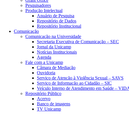
Grant Office
Pesquisadores
Produção Intelectual
Anuário de Pesquisa
Repositório de Dados
Repositório Institucional
Comunicação
Comunicação na Universidade
Secretaria Executiva de Comunicação – SEC
Jornal da Unicamp
Notícias Institucionais
Agenda
Fale com a Unicamp
Câmara de Mediação
Ouvidoria
Serviço de Atenção à Violência Sexual – SAVS
Serviço de Informação ao Cidadão – SIC
Veículo Interno de Atendimento em Saúde – VID
Repositório Público
Acervo
Banco de imagens
TV Unicamp
Link para o Faceboo