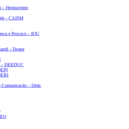
p – Hemocentro
notti – CAISM
abeça e Pescoço – IOU
antil – Deape
H
ica – DEEDUC
 DEPI
 DERI
 e Comunicação – Detic
Q
MEQ