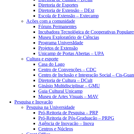
Diretoria de Esportes
Diretoria de Extensão – DExt
Escola de Extensão – Extecamp
Ações com a comunidade
Fóruns Permanentes
Incubadora Tecnológica de Cooperativas Popular
Museu Exploratório de Ciências
Programa UniversIdade
Projetos de Extensão
Unicamp de Portas Abertas – UPA
Cultura e esporte
Casa do Lago
Centro de Convenções – CDC
Centro de Inclusão e Integração Social – Cis-Gua
Diretoria de Cultura – DCult
Ginásio Multidisciplinar – GMU
Guia Cultural Unicamp
Museu de Artes Visuais – MAV
Pesquisa e Inovação
Pesquisa na Universidade
Pró-Reitoria de Pesquisa – PRP
Pró-Reitoria de Pós-Graduação – PRPG
Agência de Inovação – Inova
Centros e Núcleos