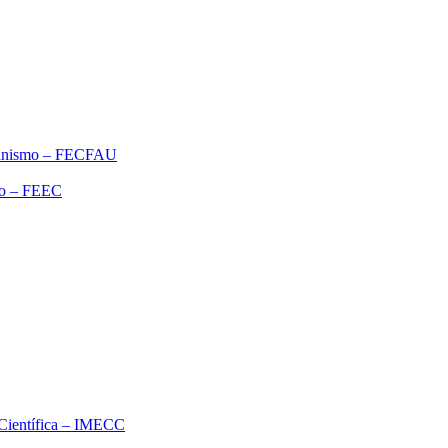
rbanismo – FECFAU
ão – FEEC
o Científica – IMECC