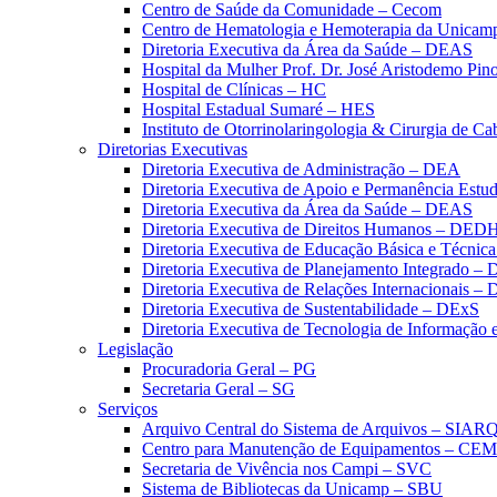
Centro de Saúde da Comunidade – Cecom
Centro de Hematologia e Hemoterapia da Unicam
Diretoria Executiva da Área da Saúde – DEAS
Hospital da Mulher Prof. Dr. José Aristodemo Pi
Hospital de Clínicas – HC
Hospital Estadual Sumaré – HES
Instituto de Otorrinolaringologia & Cirurgia de C
Diretorias Executivas
Diretoria Executiva de Administração – DEA
Diretoria Executiva de Apoio e Permanência Estud
Diretoria Executiva da Área da Saúde – DEAS
Diretoria Executiva de Direitos Humanos – DED
Diretoria Executiva de Educação Básica e Técn
Diretoria Executiva de Planejamento Integrado –
Diretoria Executiva de Relações Internacionais –
Diretoria Executiva de Sustentabilidade – DExS
Diretoria Executiva de Tecnologia de Informação
Legislação
Procuradoria Geral – PG
Secretaria Geral – SG
Serviços
Arquivo Central do Sistema de Arquivos – SIAR
Centro para Manutenção de Equipamentos – CE
Secretaria de Vivência nos Campi – SVC
Sistema de Bibliotecas da Unicamp – SBU