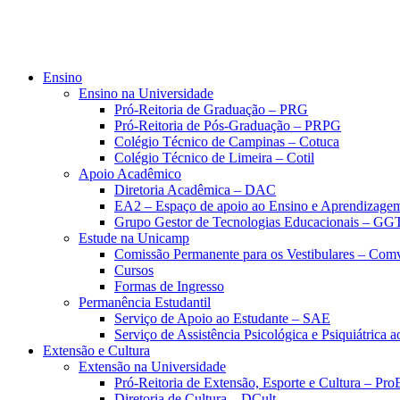
Ensino
Ensino na Universidade
Pró-Reitoria de Graduação – PRG
Pró-Reitoria de Pós-Graduação – PRPG
Colégio Técnico de Campinas – Cotuca
Colégio Técnico de Limeira – Cotil
Apoio Acadêmico
Diretoria Acadêmica – DAC
EA2 – Espaço de apoio ao Ensino e Aprendizage
Grupo Gestor de Tecnologias Educacionais – GG
Estude na Unicamp
Comissão Permanente para os Vestibulares – Com
Cursos
Formas de Ingresso
Permanência Estudantil
Serviço de Apoio ao Estudante – SAE
Serviço de Assistência Psicológica e Psiquiátrica
Extensão e Cultura
Extensão na Universidade
Pró-Reitoria de Extensão, Esporte e Cultura – Pr
Diretoria de Cultura – DCult