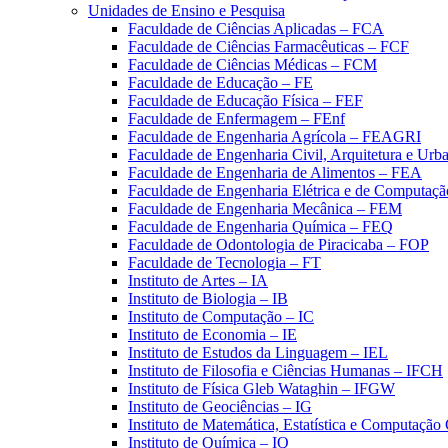
Unidades de Ensino e Pesquisa
Faculdade de Ciências Aplicadas – FCA
Faculdade de Ciências Farmacêuticas – FCF
Faculdade de Ciências Médicas – FCM
Faculdade de Educação – FE
Faculdade de Educação Física – FEF
Faculdade de Enfermagem – FEnf
Faculdade de Engenharia Agrícola – FEAGRI
Faculdade de Engenharia Civil, Arquitetura e U
Faculdade de Engenharia de Alimentos – FEA
Faculdade de Engenharia Elétrica e de Computaç
Faculdade de Engenharia Mecânica – FEM
Faculdade de Engenharia Química – FEQ
Faculdade de Odontologia de Piracicaba – FOP
Faculdade de Tecnologia – FT
Instituto de Artes – IA
Instituto de Biologia – IB
Instituto de Computação – IC
Instituto de Economia – IE
Instituto de Estudos da Linguagem – IEL
Instituto de Filosofia e Ciências Humanas – IFCH
Instituto de Física Gleb Wataghin – IFGW
Instituto de Geociências – IG
Instituto de Matemática, Estatística e Computaçã
Instituto de Química – IQ