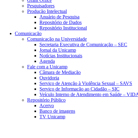
Grant Office
Pesquisadores
Produção Intelectual
Anuário de Pesquisa
Repositório de Dados
Repositório Institucional
Comunicação
Comunicação na Universidade
Secretaria Executiva de Comunicação – SEC
Jornal da Unicamp
Notícias Institucionais
Agenda
Fale com a Unicamp
Câmara de Mediação
Ouvidoria
Serviço de Atenção à Violência Sexual – SAVS
Serviço de Informação ao Cidadão – SIC
Veículo Interno de Atendimento em Saúde – VID
Repositório Público
Acervo
Banco de imagens
TV Unicamp
Link para o Faceboo