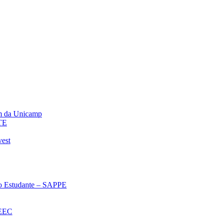
m da Unicamp
TE
vest
 ao Estudante – SAPPE
oEEC