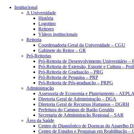
Conteúdo principal
Menu principal
Rodapé
Institucional
A Universidade
História
Logotipo
Reitores
Vídeos institucionais
Reitoria
Coordenadoria Geral da Universidade – CGU
Gabinete do Reitor – GR
Pró-Reitorias
Pró-Reitoria de Desenvolvimento Universitário 
Pró-Reitoria de Extensão, Esporte e Cultura – Pr
Pró-Reitoria de Graduação – PRG
Pró-Reitoria de Pesquisa – PRP
Pró-Reitoria de Pós-graduação – PRPG
Administração
Assessoria de Economia e Planejamento – AEPL
Diretoria Geral de Administração – DGA
Diretoria Geral de Recursos Humanos – DGRH
Prefeitura do Campus de Barão Geraldo
Secretaria de Administração Regional – SAR
Área da Saúde
Centro de Diagnóstico de Doenças do Aparelho Di
Centro de Estudos e Pesquisas em Reabilitação – 