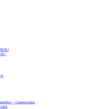
– PRDU
oEEC
AN
gestivo – Gastrocentro
Cepre