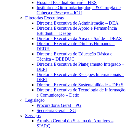
Hospital Estadual Sumaré – HES
Instituto de Otorrinolaringologia & Cirurgia de
Cabeça e Pescoço – IOU
Diretorias Executivas
Diretoria Executiva de Administração – DEA
Diretoria Executiva de Apoio e Permanência
Estudantil – Deape
Diretoria Executiva da Área da Saúde – DEAS
Diretoria Executiva de Direitos Humanos –
DEDH
Diretoria Executiva de Educação Básica e
Técnica – DEEDUC
Diretoria Executiva de Planejamento Integrado –
DEPI
Diretoria Executiva de Relações Internacionais –
DERI
Diretoria Executiva de Sustentabilidade – DExS
Diretoria Executiva de Tecnologia de Informação
e Comunicação – Detic
Legislação
Procuradoria Geral – PG
Secretaria Geral – SG
Serviços
Arquivo Central do Sistema de Arquivos –
SIARQ