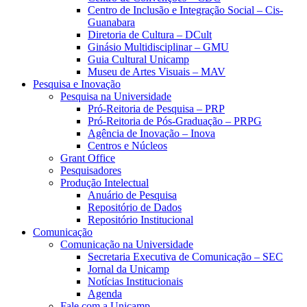
Centro de Inclusão e Integração Social – Cis-
Guanabara
Diretoria de Cultura – DCult
Ginásio Multidisciplinar – GMU
Guia Cultural Unicamp
Museu de Artes Visuais – MAV
Pesquisa e Inovação
Pesquisa na Universidade
Pró-Reitoria de Pesquisa – PRP
Pró-Reitoria de Pós-Graduação – PRPG
Agência de Inovação – Inova
Centros e Núcleos
Grant Office
Pesquisadores
Produção Intelectual
Anuário de Pesquisa
Repositório de Dados
Repositório Institucional
Comunicação
Comunicação na Universidade
Secretaria Executiva de Comunicação – SEC
Jornal da Unicamp
Notícias Institucionais
Agenda
Fale com a Unicamp