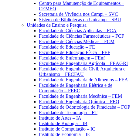
Centro para Manutenção de Equipamentos –
CEMEQ
Secretaria de Vivência nos Campi – SVC
Sistema de Bibliotecas da Unicamp – SBU
Unidades de Ensino e Pesquisa
Faculdade de Ciências Aplicadas – FCA
Faculdade de Ciências Farmacêuticas – FCF
Faculdade de Ciências Médicas – FCM
Faculdade de Educação – FE
Faculdade de Educação Física – FEF
Faculdade de Enfermagem – FEnf
Faculdade de Engenharia Agrícola – FEAGRI
Faculdade de Engenharia Civil, Arquitetura e
Urbanismo – FECFAU
Faculdade de Engenharia de Alimentos – FEA
Faculdade de Engenharia Elétrica e de
Computação – FEEC
Faculdade de Engenharia Mecânica – FEM
Faculdade de Engenharia Química – FEQ
Faculdade de Odontologia de Piracicaba – FOP
Faculdade de Tecnologia – FT
Instituto de Artes – IA
Instituto de Biologia – IB
Instituto de Computação – IC
Instituto de Economia – IE