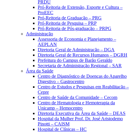
PRDU
Pró-Reitoria de Extensão, Esporte e Cultura –
ProEEC
Pró-Reitoria de Graduação – PRG
Pró-Reitoria de Pesquisa – PRP
Pró-Reitoria de Pós-graduação – PRPG
Administração
Assessoria de Economia e Planejamento –
AEPLAN
Diretoria Geral de Administração – DGA
Diretoria Geral de Recursos Humanos – DGRH
Prefeitura do Campus de Barão Geraldo
Secretaria de Administração Regional – SAR
Área da Saúde
Centro de Diagnóstico de Doenças do Aparelho
Digestivo – Gastrocentro
Centro de Estudos e Pesquisas em Reabilitação –
Cepre
Centro de Saúde da Comunidade – Cecom
Centro de Hematologia e Hemoterapia da
Unicamp – Hemocentro
Diretoria Executiva da Área da Saúde – DEAS
Hospital da Mulher Prof. Dr. José Aristodemo
Pinotti – CAISM
Hospital de Clínicas – HC