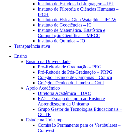
Instituto de Estudos da Linguagem – IEL
Instituto de Filosofia e Ciências Humanas –
IFCH
Instituto de Física Gleb Wataghin – IFGW
Instituto de Geociências – IG
Instituto de Matemática, Estatística e
Computação Científica – IMECC
Instituto de Química – IQ
Transparência ativa
Ensino
Ensino na Universidade
Pró-Reitoria de Graduação – PRG
Pró-Reitoria de Pós-Graduação – PRPG
Colégio Técnico de Campinas – Cotuca
Colégio Técnico de Limeira – Cotil
Apoio Acadêmico
Diretoria Acadêmica – DAC
EA2 – Espaço de apoio ao Ensino e
Aprendizagem da Unicamp
Grupo Gestor de Tecnologias Educacionais –
GGTE
Estude na Unicamp
Comissão Permanente para os Vestibulares –
Comvest