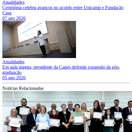
Atualidades
Cerimônia celebra avanços no acordo entre Unicamp e Fundação
Casa
07 ago 2026
Atualidades
Em aula magna, presidente da Capes defende expansão da pós-
graduação
05 ago 2026
Notícias Relacionadas