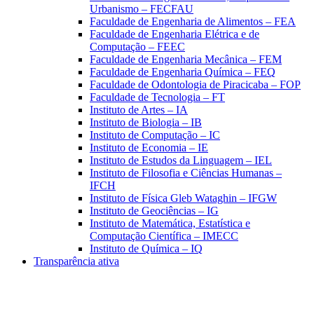
Urbanismo – FECFAU
Faculdade de Engenharia de Alimentos – FEA
Faculdade de Engenharia Elétrica e de
Computação – FEEC
Faculdade de Engenharia Mecânica – FEM
Faculdade de Engenharia Química – FEQ
Faculdade de Odontologia de Piracicaba – FOP
Faculdade de Tecnologia – FT
Instituto de Artes – IA
Instituto de Biologia – IB
Instituto de Computação – IC
Instituto de Economia – IE
Instituto de Estudos da Linguagem – IEL
Instituto de Filosofia e Ciências Humanas –
IFCH
Instituto de Física Gleb Wataghin – IFGW
Instituto de Geociências – IG
Instituto de Matemática, Estatística e
Computação Científica – IMECC
Instituto de Química – IQ
Transparência ativa
Aumentar fonte