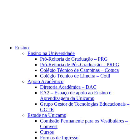
Ensino
Ensino na Universidade
Pró-Reitoria de Graduação – PRG
Pró-Reitoria de Pós-Graduação – PRPG
Colégio Técnico de Campinas – Cotuca
Colégio Técnico de Limeira – Cotil
Apoio Acadêmico
Diretoria Acadêmica – DAC
EA2 – Espaço de apoio ao Ensino e
Aprendizagem da Unicamp
Grupo Gestor de Tecnologias Educacionais –
GGTE
Estude na Unicamp
Comissão Permanente para os Vestibulares –
Comvest
Cursos
Formas de Ingresso