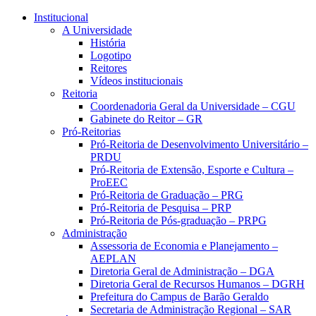
Conteúdo principal
Menu principal
Rodapé
Institucional
A Universidade
História
Logotipo
Reitores
Vídeos institucionais
Reitoria
Coordenadoria Geral da Universidade – CGU
Gabinete do Reitor – GR
Pró-Reitorias
Pró-Reitoria de Desenvolvimento Universitário –
PRDU
Pró-Reitoria de Extensão, Esporte e Cultura –
ProEEC
Pró-Reitoria de Graduação – PRG
Pró-Reitoria de Pesquisa – PRP
Pró-Reitoria de Pós-graduação – PRPG
Administração
Assessoria de Economia e Planejamento –
AEPLAN
Diretoria Geral de Administração – DGA
Diretoria Geral de Recursos Humanos – DGRH
Prefeitura do Campus de Barão Geraldo
Secretaria de Administração Regional – SAR