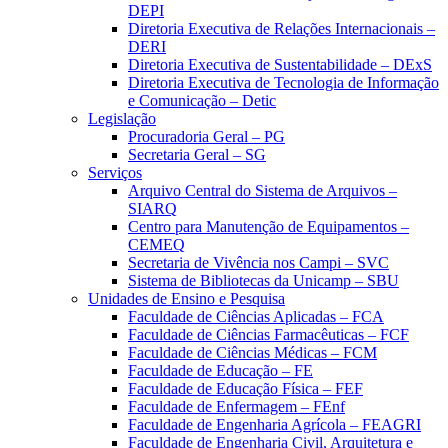
DEPI
Diretoria Executiva de Relações Internacionais –
DERI
Diretoria Executiva de Sustentabilidade – DExS
Diretoria Executiva de Tecnologia de Informação
e Comunicação – Detic
Legislação
Procuradoria Geral – PG
Secretaria Geral – SG
Serviços
Arquivo Central do Sistema de Arquivos –
SIARQ
Centro para Manutenção de Equipamentos –
CEMEQ
Secretaria de Vivência nos Campi – SVC
Sistema de Bibliotecas da Unicamp – SBU
Unidades de Ensino e Pesquisa
Faculdade de Ciências Aplicadas – FCA
Faculdade de Ciências Farmacêuticas – FCF
Faculdade de Ciências Médicas – FCM
Faculdade de Educação – FE
Faculdade de Educação Física – FEF
Faculdade de Enfermagem – FEnf
Faculdade de Engenharia Agrícola – FEAGRI
Faculdade de Engenharia Civil, Arquitetura e