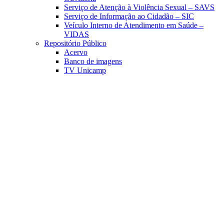
Serviço de Atenção à Violência Sexual – SAVS
Serviço de Informação ao Cidadão – SIC
Veículo Interno de Atendimento em Saúde –
VIDAS
Repositório Público
Acervo
Banco de imagens
TV Unicamp
Link para o Facebook
Link para o Linkedin