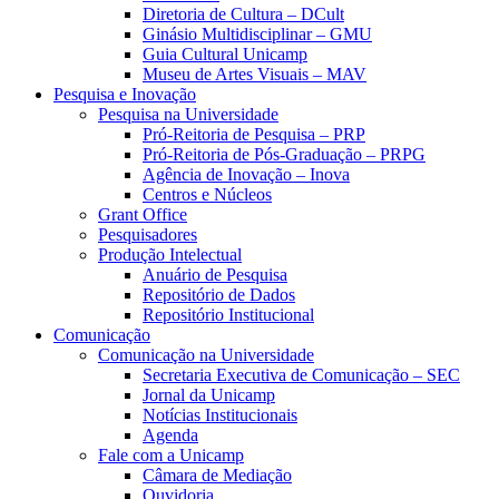
Diretoria de Cultura – DCult
Ginásio Multidisciplinar – GMU
Guia Cultural Unicamp
Museu de Artes Visuais – MAV
Pesquisa e Inovação
Pesquisa na Universidade
Pró-Reitoria de Pesquisa – PRP
Pró-Reitoria de Pós-Graduação – PRPG
Agência de Inovação – Inova
Centros e Núcleos
Grant Office
Pesquisadores
Produção Intelectual
Anuário de Pesquisa
Repositório de Dados
Repositório Institucional
Comunicação
Comunicação na Universidade
Secretaria Executiva de Comunicação – SEC
Jornal da Unicamp
Notícias Institucionais
Agenda
Fale com a Unicamp
Câmara de Mediação
Ouvidoria