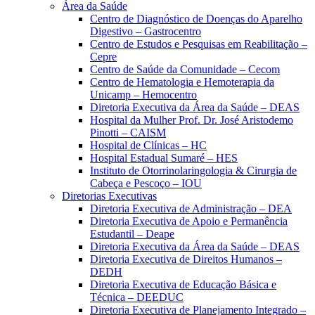
Área da Saúde
Centro de Diagnóstico de Doenças do Aparelho
Digestivo – Gastrocentro
Centro de Estudos e Pesquisas em Reabilitação –
Cepre
Centro de Saúde da Comunidade – Cecom
Centro de Hematologia e Hemoterapia da
Unicamp – Hemocentro
Diretoria Executiva da Área da Saúde – DEAS
Hospital da Mulher Prof. Dr. José Aristodemo
Pinotti – CAISM
Hospital de Clínicas – HC
Hospital Estadual Sumaré – HES
Instituto de Otorrinolaringologia & Cirurgia de
Cabeça e Pescoço – IOU
Diretorias Executivas
Diretoria Executiva de Administração – DEA
Diretoria Executiva de Apoio e Permanência
Estudantil – Deape
Diretoria Executiva da Área da Saúde – DEAS
Diretoria Executiva de Direitos Humanos –
DEDH
Diretoria Executiva de Educação Básica e
Técnica – DEEDUC
Diretoria Executiva de Planejamento Integrado –