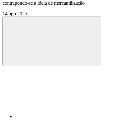
contrapondo-se à ideia de mercantilização
14 ago 2025
Compartilhar
Compartilhar po
Compartilhar n