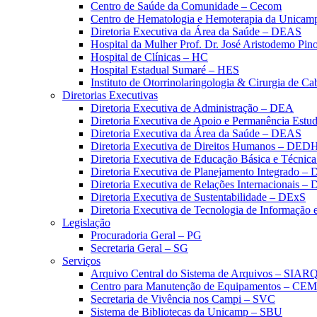
Centro de Saúde da Comunidade – Cecom
Centro de Hematologia e Hemoterapia da Unicam
Diretoria Executiva da Área da Saúde – DEAS
Hospital da Mulher Prof. Dr. José Aristodemo Pi
Hospital de Clínicas – HC
Hospital Estadual Sumaré – HES
Instituto de Otorrinolaringologia & Cirurgia de C
Diretorias Executivas
Diretoria Executiva de Administração – DEA
Diretoria Executiva de Apoio e Permanência Estud
Diretoria Executiva da Área da Saúde – DEAS
Diretoria Executiva de Direitos Humanos – DED
Diretoria Executiva de Educação Básica e Técn
Diretoria Executiva de Planejamento Integrado –
Diretoria Executiva de Relações Internacionais –
Diretoria Executiva de Sustentabilidade – DExS
Diretoria Executiva de Tecnologia de Informação
Legislação
Procuradoria Geral – PG
Secretaria Geral – SG
Serviços
Arquivo Central do Sistema de Arquivos – SIAR
Centro para Manutenção de Equipamentos – CE
Secretaria de Vivência nos Campi – SVC
Sistema de Bibliotecas da Unicamp – SBU