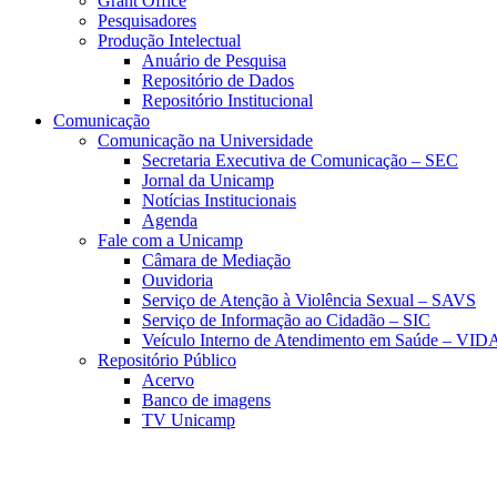
Grant Office
Pesquisadores
Produção Intelectual
Anuário de Pesquisa
Repositório de Dados
Repositório Institucional
Comunicação
Comunicação na Universidade
Secretaria Executiva de Comunicação – SEC
Jornal da Unicamp
Notícias Institucionais
Agenda
Fale com a Unicamp
Câmara de Mediação
Ouvidoria
Serviço de Atenção à Violência Sexual – SAVS
Serviço de Informação ao Cidadão – SIC
Veículo Interno de Atendimento em Saúde – VID
Repositório Público
Acervo
Banco de imagens
TV Unicamp
Link para o Faceboo