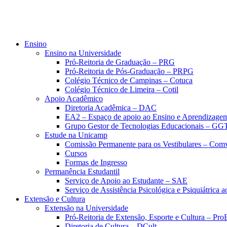
Ensino
Ensino na Universidade
Pró-Reitoria de Graduação – PRG
Pró-Reitoria de Pós-Graduação – PRPG
Colégio Técnico de Campinas – Cotuca
Colégio Técnico de Limeira – Cotil
Apoio Acadêmico
Diretoria Acadêmica – DAC
EA2 – Espaço de apoio ao Ensino e Aprendizage
Grupo Gestor de Tecnologias Educacionais – GG
Estude na Unicamp
Comissão Permanente para os Vestibulares – Com
Cursos
Formas de Ingresso
Permanência Estudantil
Serviço de Apoio ao Estudante – SAE
Serviço de Assistência Psicológica e Psiquiátrica
Extensão e Cultura
Extensão na Universidade
Pró-Reitoria de Extensão, Esporte e Cultura – Pr
Diretoria de Cultura – DCult