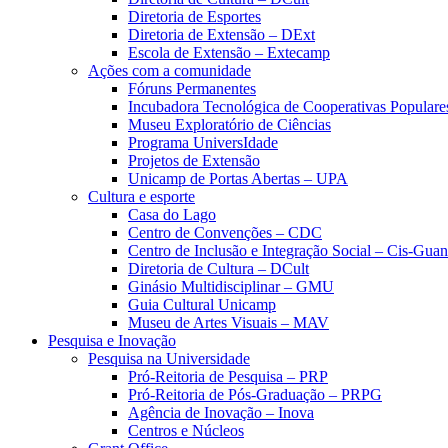
Diretoria de Esportes
Diretoria de Extensão – DExt
Escola de Extensão – Extecamp
Ações com a comunidade
Fóruns Permanentes
Incubadora Tecnológica de Cooperativas Popular
Museu Exploratório de Ciências
Programa UniversIdade
Projetos de Extensão
Unicamp de Portas Abertas – UPA
Cultura e esporte
Casa do Lago
Centro de Convenções – CDC
Centro de Inclusão e Integração Social – Cis-Gua
Diretoria de Cultura – DCult
Ginásio Multidisciplinar – GMU
Guia Cultural Unicamp
Museu de Artes Visuais – MAV
Pesquisa e Inovação
Pesquisa na Universidade
Pró-Reitoria de Pesquisa – PRP
Pró-Reitoria de Pós-Graduação – PRPG
Agência de Inovação – Inova
Centros e Núcleos