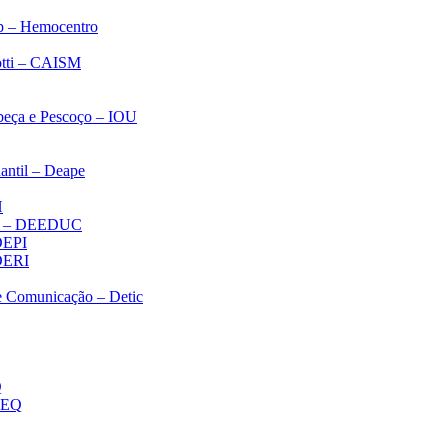
p – Hemocentro
notti – CAISM
abeça e Pescoço – IOU
antil – Deape
H
ica – DEEDUC
 DEPI
 DERI
 e Comunicação – Detic
Q
MEQ