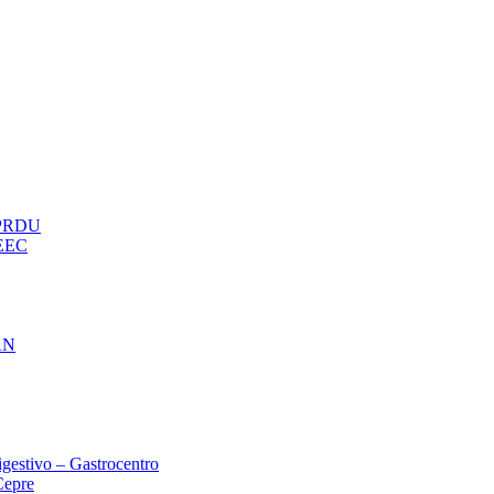
– PRDU
oEEC
AN
gestivo – Gastrocentro
Cepre