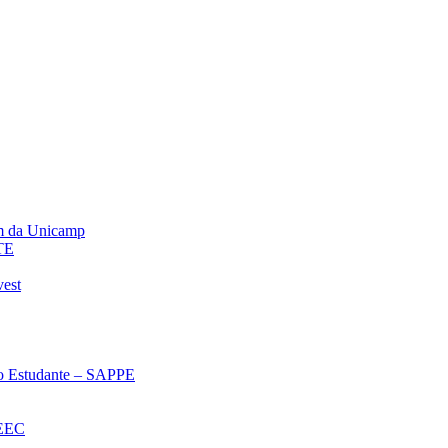
m da Unicamp
TE
vest
 ao Estudante – SAPPE
oEEC