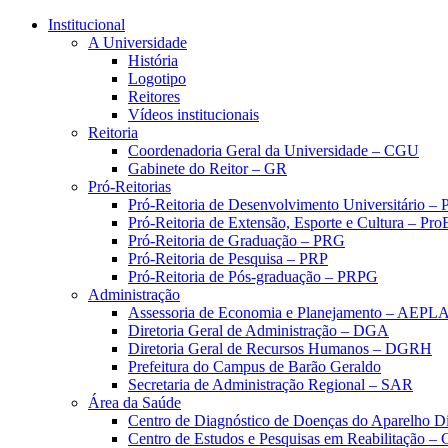
Conteúdo principal
Menu principal
Rodapé
Institucional
A Universidade
História
Logotipo
Reitores
Vídeos institucionais
Reitoria
Coordenadoria Geral da Universidade – CGU
Gabinete do Reitor – GR
Pró-Reitorias
Pró-Reitoria de Desenvolvimento Universitário 
Pró-Reitoria de Extensão, Esporte e Cultura – Pr
Pró-Reitoria de Graduação – PRG
Pró-Reitoria de Pesquisa – PRP
Pró-Reitoria de Pós-graduação – PRPG
Administração
Assessoria de Economia e Planejamento – AEPL
Diretoria Geral de Administração – DGA
Diretoria Geral de Recursos Humanos – DGRH
Prefeitura do Campus de Barão Geraldo
Secretaria de Administração Regional – SAR
Área da Saúde
Centro de Diagnóstico de Doenças do Aparelho Di
Centro de Estudos e Pesquisas em Reabilitação – 