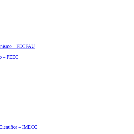
rbanismo – FECFAU
ão – FEEC
o Científica – IMECC