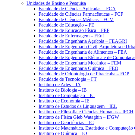
Unidades de Ensino e Pesquisa
Faculdade de Ciências Aplicadas – FCA
Faculdade de Ciências Farmacêuticas – FCF
Faculdade de Ciências Médicas – FCM
Faculdade de Educação – FE
Faculdade de Educação Física – FEF
Faculdade de Enfermagem – FEnf
Faculdade de Engenharia Agrícola – FEAGRI
Faculdade de Engenharia Civil, Arquitetura e U
Faculdade de Engenharia de Alimentos – FEA
Faculdade de Engenharia Elétrica e de Computaç
Faculdade de Engenharia Mecânica – FEM
Faculdade de Engenharia Química – FEQ
Faculdade de Odontologia de Piracicaba – FOP
Faculdade de Tecnologia – FT
Instituto de Artes – IA
Instituto de Biologia – IB
Instituto de Computação – IC
Instituto de Economia – IE
Instituto de Estudos da Linguagem – IEL
Instituto de Filosofia e Ciências Humanas – IFCH
Instituto de Física Gleb Wataghin – IFGW
Instituto de Geociências – IG
Instituto de Matemática, Estatística e Computaçã
Instituto de Química – IQ